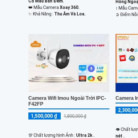
Có Màu Ban Đêm.
Hồng Ngoạ
👑 Mẫu Camera
Xoay 360.
↕️ Mẫu Ca
️✨ Khả Năng :
Thu Âm Và Loa.
️➲ Điểm Nỗi
Camera Wifi Imou Ngoài Trời IPC-
Camera 
F42FP
2,300,00
1,500,000 ₫
1,800,000 ₫
👁 Chất lượ
💯 Chất lượng hình Ảnh :
Ultra 2k .
nét .