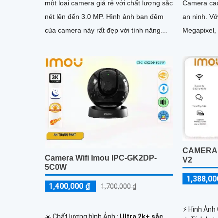
một loại camera giá rẻ với chất lượng sắc
Camera cao
nét lên đến 3.0 MP. Hình ảnh ban đêm
an ninh. Với độ phân giải cao 2.0
của camera này rất đẹp với tính năng
Megapixel,
Full Color 30m, cho phép...
hình ảnh sắ
CAMERA I
Camera Wifi Imou IPC-GK2DP-
V2
5C0W
1,388,00
1,400,000 ₫
1,700,000 ₫
️⚡ Hình Ành
☀️ Chất lượng hình Ảnh :
Ultra 2k+ sắc