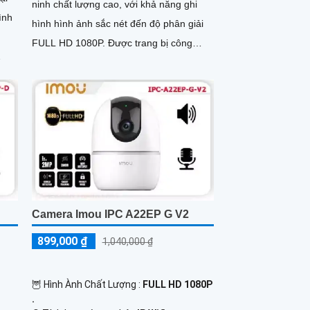
ninh chất lượng cao, với khả năng ghi
ình
hình hình ảnh sắc nét đến độ phân giải
FULL HD 1080P. Được trang bị công
nghệ xử lý hình ảnh thiếu sáng,...
điều
Camera Imou IPC A22EP G V2
899,000 ₫
1,040,000 ₫
🦉 Hình Ành Chất Lượng :
FULL HD 1080P
.