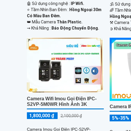
🤖️ Sử dụng công nghệ :
IP Wifi.
🕉️ Sử dụng
⭐ Tầm Nhìn Ban Đêm :
Hồng Ngoại 30m
🌈 Tầm Nhì
Có Màu Ban Đêm.
Hồng Ngoại
👑 Mẫu Camera
Thân Plastic.
⚒ Camera 
️⇝ Khả Năng :
Báo Động Chuyển Động.
️➲ Khả Năng
Camera Wifi Imou Gọi Điện IPC-
S2VP-5M0WR Hình Ảnh 3K
Camera 
1,800,000 ₫
2,100,000 ₫
5%-35%
Camera Imou Gọi Điện IPC-S2VP-