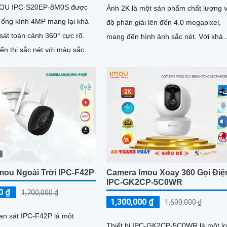
OU IPC-S20EP-8M0S được
Ảnh 2K là một sản phẩm chất lượng v
i ống kính 4MP mang lại khả
độ phân giải lên đến 4.0 megapixel,
sát toàn cảnh 360° cực rõ.
mang đến hình ảnh sắc nét. Với khả
ển thị sắc nét với màu sắc
năng xem ban đêm thông qua công..
 hỗ trợ quay ngang 355° và
mou Ngoài Trời IPC-F42P
Camera Imou Xoay 360 Gọi Điệ
IPC-GK2CP-5C0WR
0 ₫
1,700,000 ₫
1,300,000 ₫
1,600,000 ₫
n sát IPC-F42P là một
Thiết bị IPC-GK2CP-5C0WR là một lo