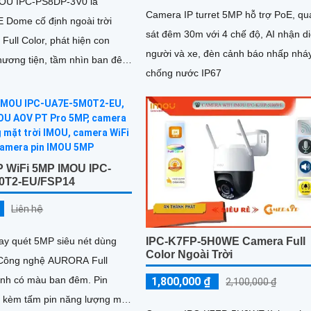
OU IPC-PS8DP-3V0 là
Camera IP turret 5MP hỗ trợ PoE, qu
 Dome cố định ngoài trời
sát đêm 30m với 4 chế độ, AI nhận d
 Full Color, phát hiện con
người và xe, đèn cảnh báo nhấp nháy
hương tiện, tầm nhìn ban đêm
chống nước IP67
ối LAN PoE, lý tưởng cho giám
P WiFi 5MP IMOU IPC-
0T2-EU/FSP14
Liên hệ
y quét 5MP siêu nét dùng
IPC-K7FP-5H0WE Camera Full
Color Ngoài Trời
 Công nghệ AURORA Full
hình có màu ban đêm. Pin
1,800,000 ₫
2,100,000 ₫
kèm tấm pin năng lượng mặt