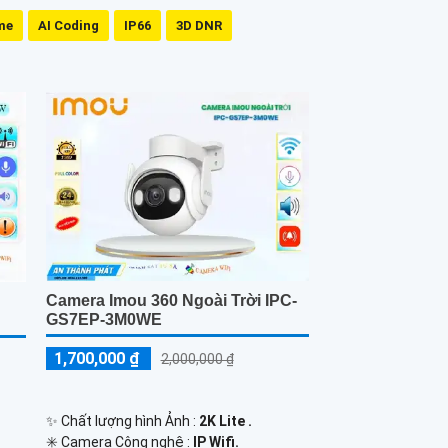
me
AI Coding
IP66
3D DNR
Camera Imou 360 Ngoài Trời IPC-
GS7EP-3M0WE
1,700,000 ₫
2,000,000 ₫
✨ Chất lượng hình Ảnh :
2K Lite .
✳️ Camera Công nghệ :
IP Wifi.