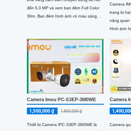
Camera IM
đến 5.0 MP và xem ban đêm Full Color
trang bị ha
30m. Ban đêm hình ảnh có màu sáng
năng quan 
mịn. Công nghệ nổi bật với micro...
Hình ảnh hi
trung thực
dọc 90°
Camera Imou PC-S3EP-3M0WE
Camera I
1,500,000 ₫
1,400,00
1,800,000 ₫
Thiết bị Camera IPC-S3EP-3M0WE là
Camera qua