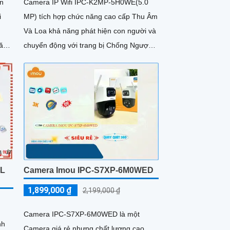
n
Camera IP Wifi IPC-K2MP-5H0WE(5.0
i
MP) tích hợp chức năng cao cấp Thu Âm
Và Loa khả năng phát hiện con người và
năng
chuyển động với trang bị Chống Ngược
à
Sáng HDR hình ảnh rõ nét dù ở môi
trường ánh sáng khác nhau công nghệ
xử lý hình ảnh thiếu sáng có màu ban
đêm mang lại hình ảnh sắc nét
-L
Camera Imou IPC-S7XP-6M0WED
1,899,000 ₫
2,199,000 ₫
Camera IPC-S7XP-6M0WED là một
nh
Camera giá rẻ nhưng chất lượng cao.