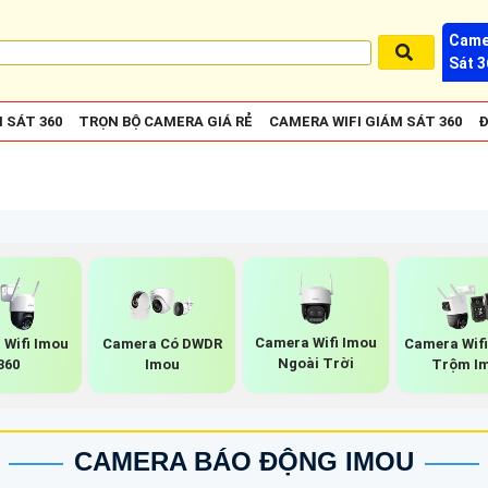
Came
Sát 3
 SÁT 360
TRỌN BỘ CAMERA GIÁ RẺ
CAMERA WIFI GIÁM SÁT 360
Đ
Camera Wifi Imou
 Wifi Imou
Camera Có DWDR
Camera Wif
Ngoài Trời
360
Imou
Trộm I
CAMERA BÁO ĐỘNG IMOU