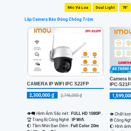
Mic Và Loa
Dual Light
78°
Lắp Camera Báo Động Chống Trộm
Camera I
CAMERA IP WIFI IPC S22FP
IPC-S21
2,300,000 ₫
1,599,00
2,746,000 ₫
👁️‍🗨 Hình Ảnh Sắc nét :
FULL HD 1080P .
👁 Chất lượ
🏆 Trang Bị Công Nghệ :
IP Wifi.
®️ Công Ng
🌔 Tầm Nhìn Ban Đêm :
Full Color 20m
🌔 Hình ản