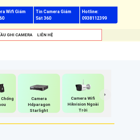
ra Wifi Giám
Tin Camera Giám
Hotline:
60
Sát 360
0938112399
ẦU GHI CAMERA
LIÊN HỆ
Camera Wifi
i Chống
Camera
Hikvision Ngoài
mou
Hdparagon
Trời
Starlight