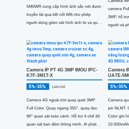
Camera IM
5M0WR cung cấp hình ảnh sắc nét được
camera PoE
truyền tải qua kết nối Wifi cho phép
3MP, hỗ trợ
người dùng giám sát hình ảnh từ xa qua
người và p
điện thoại máy tính dễ dàng. Camera...
30m, kết n
sát an ninh
Camera IP PT 4G 3MP IMOU IPC-
Camera I
K7F-3M1T-X
UA7E-5M
5%-35%
5%-35%
Liên hệ
Camera 4G ngoài trời quay quét 3MP
Camera qua
Full Color. Quay ngang 355°, quay dọc
pin NLMT.
90° quan sát toàn cảnh. Hỗ trợ 4 chế độ
Color ghi 
quan sát ban đêm thông minh. AI phát
10.000mAh 