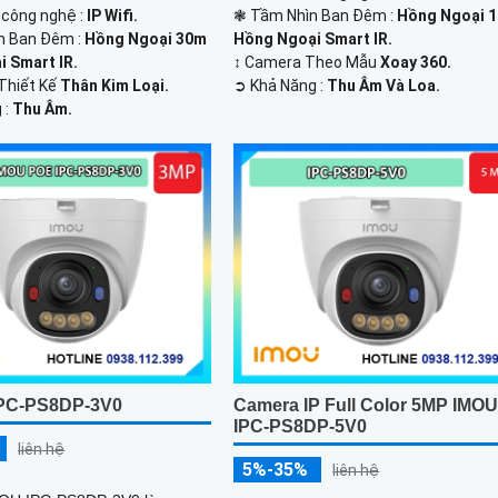
 công nghệ :
IP Wifi.
❃ Tầm Nhìn Ban Đêm :
Hồng Ngoại 
n Ban Đêm :
Hồng Ngoại 30m
Hồng Ngoại Smart IR.
 Smart IR.
↕️ Camera Theo Mẫu
Xoay 360.
Thiết Kế
Thân Kim Loại.
️➲ Khả Năng :
Thu Âm Và Loa.
 :
Thu Âm.
IPC-PS8DP-3V0
Camera IP Full Color 5MP IMO
IPC-PS8DP-5V0
liên hệ
5%-35%
liên hệ