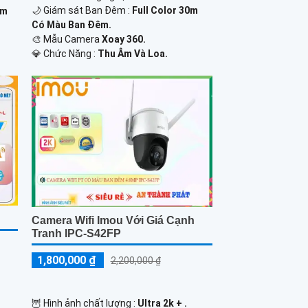
🌙 Giám sát Ban Đêm :
Full Color 30m
0m
Có Màu Ban Ðêm.
🎨 Mẫu Camera
Xoay 360.
️💎 Chức Năng :
Thu Âm Và Loa.
Camera Wifi Imou Với Giá Cạnh
Tranh IPC-S42FP
1,800,000 ₫
2,200,000 ₫
🦉 Hình ảnh chất lượng :
Ultra 2k + .