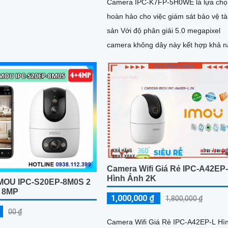
Camera IPC-K7FP-5H0WE là lựa chọ
uay ngang 340°, quay dọc 90°
hoàn hảo cho việc giám sát bảo vệ tà
oàn cảnh
sản Với độ phân giải 5.0 megapixel
camera không dây này kết hợp khả 
phát hiện chuyển động thông minh v
phát hiện hình dáng người
Camera Wifi Giá Rẻ IPC-A42EP
Hình Ảnh 2K
MOU IPC-S20EP-8M0S 2
 8MP
1,000,000 ₫
1,800,000 ₫
00 ₫
Camera Wifi Giá Rẻ IPC-A42EP-L Hì