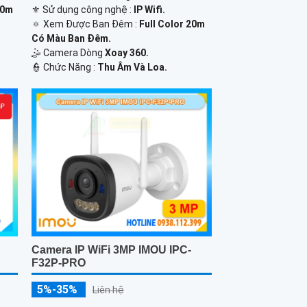
⚜️ Sử dụng công nghệ :
IP Wifi.
10m
🔅 Xem Được Ban Đêm :
Full Color 20m
Có Màu Ban Ðêm.
🤹 Camera Dòng
Xoay 360.
️👮 Chức Năng :
Thu Âm Và Loa.
U
Camera IP WiFi 3MP IMOU IPC-
F32P-PRO
5%-35%
Liên hệ