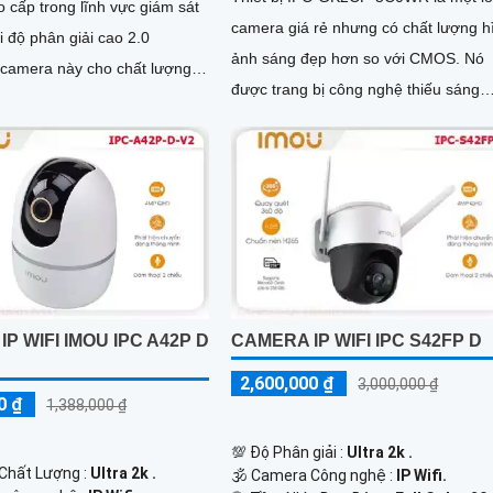
 cấp trong lĩnh vực giám sát
camera giá rẻ nhưng có chất lượng h
ảnh sáng đẹp hơn so với CMOS. Nó
 camera này cho chất lượng
được trang bị công nghệ thiếu sáng
c nét và chi tiết
Hồng Ngoại với tầm nhìn 10m trong 
kiện ánh sáng yếu
P WIFI IMOU IPC A42P D
CAMERA IP WIFI IPC S42FP D
2,600,000 ₫
3,000,000 ₫
0 ₫
1,388,000 ₫
💯 Độ Phân giải :
Ultra 2k .
 Chất Lượng :
Ultra 2k .
🕉️ Camera Công nghệ :
IP Wifi.