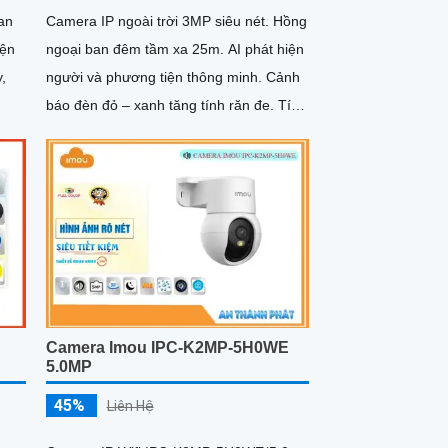
an
Camera IP ngoài trời 3MP siêu nét. Hồng
iện
ngoại ban đêm tầm xa 25m. AI phát hiện
,
người và phương tiện thông minh. Cảnh
báo đèn đỏ – xanh tăng tính răn đe. Tích
hợp mic thu âm rõ ràng
Camera Imou IPC-K2MP-5H0WE
5.0MP
45%
Liên Hệ