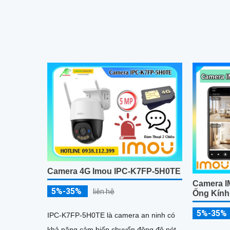
hiện người, phương tiện và Smart
trời 5W. Q
Tracking
quan sát t
Camera 4G Imou IPC-K7FP-5H0TE
Camera I
5%-35%
liên hệ
Ống Kính
5%-35%
IPC-K7FP-5H0TE là camera an ninh có
khả năng cảm biến chuyển động độ nét