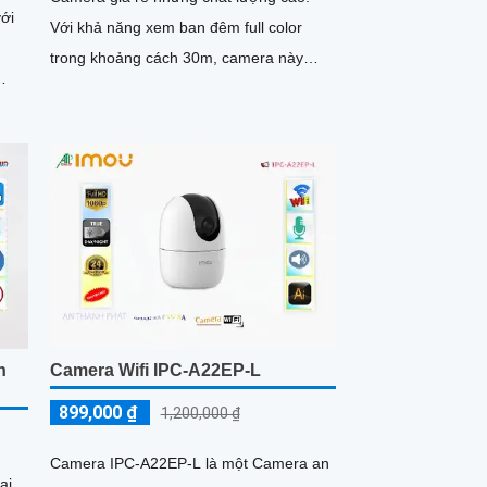
ới
Với khả năng xem ban đêm full color
trong khoảng cách 30m, camera này
mang lại hình ảnh sắc nét và chất lượng
.
tốt ngay cả trong điều kiện ánh sáng yếu
n
Camera Wifi IPC-A22EP-L
899,000 ₫
1,200,000 ₫
Camera IPC-A22EP-L là một Camera an
ại