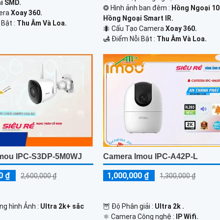
i SMD.
❂ Hình ảnh ban đêm :
Hồng Ngoại 1
mera
Xoay 360.
Hồng Ngoại Smart IR.
 Bật :
Thu Âm Và Loa.
🐜 Cấu Tạo Camera
Xoay 360.
️🛃 Điểm Nỗi Bật :
Thu Âm Và Loa.
Imou IPC-S3DP-5M0WJ
Camera Imou IPC-A42P-L
0 ₫
1,000,000 ₫
2,600,000 ₫
1,300,000 ₫
ng hình Ảnh :
Ultra 2k+ sắc
🦉 Độ Phân giải :
Ultra 2k .
⚛️ Camera Công nghệ :
IP Wifi.