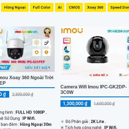
Hồng Ngoại
Full Color
AI
CMOS
Xoay 360
Speed Do
mou Xoay 360 Ngoài Trời
FEP
Camera Wifi Imou IPC-GK2DP-
3C0W
0 ₫
2,300,000 ₫
1,300,000 ₫
1,600,000 ₫
ng hình :
FULL HD 1080P .
hệ Sử Dụng :
IP Wifi.
🔅 Độ Phân giải :
2K Lite .
h ban đêm :
Hồng Ngoại 30m
✳️ Tích hợp công nghệ :
IP Wifi.