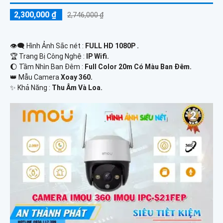
2,300,000 ₫
2,746,000 ₫
👁️‍🗨 Hình Ảnh Sắc nét :
FULL HD 1080P .
🏆 Trang Bị Công Nghệ :
IP Wifi.
🌔 Tầm Nhìn Ban Đêm :
Full Color 20m Có Màu Ban Đêm.
👑 Mẫu Camera
Xoay 360.
️✨ Khả Năng :
Thu Âm Và Loa.