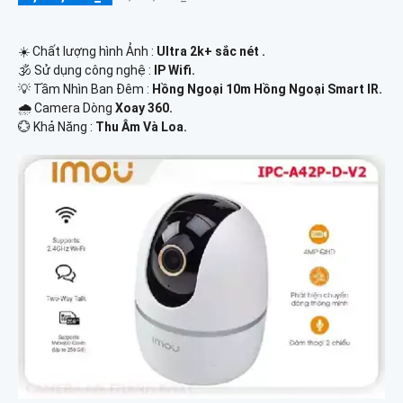
☀️ Chất lượng hình Ảnh :
Ultra 2k+ sắc nét .
🕉️ Sử dụng công nghệ :
IP Wifi.
💡 Tầm Nhìn Ban Đêm :
Hồng Ngoại 10m Hồng Ngoại Smart IR.
🌧️ Camera Dòng
Xoay 360.
️💮 Khả Năng :
Thu Âm Và Loa.