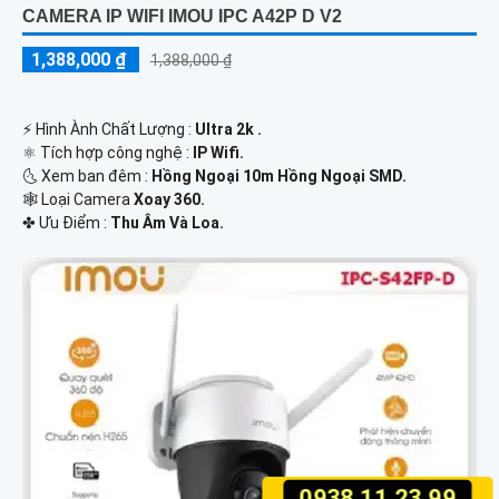
CAMERA IP WIFI IMOU IPC A42P D V2
1,388,000 ₫
1,388,000 ₫
️⚡ Hình Ành Chất Lượng :
Ultra 2k .
⚛️ Tích hợp công nghệ :
IP Wifi.
🌜 Xem ban đêm :
Hồng Ngoại 10m Hồng Ngoại SMD.
🕸️ Loại Camera
Xoay 360.
️✤ Ưu Điểm :
Thu Âm Và Loa.
0938.11.23.99