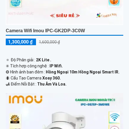
Camera Wifi Imou IPC-GK2DP-3C0W
1,300,000 ₫
1,600,000 ₫
🔅 Độ Phân giải :
2K Lite .
✳️ Tích hợp công nghệ :
IP Wifi.
❂ Hình ảnh ban đêm :
Hồng Ngoại 10m Hồng Ngoại Smart IR.
🐜 Cấu Tạo Camera
Xoay 360.
️🛃 Điểm Nỗi Bật :
Thu Âm Và Loa.