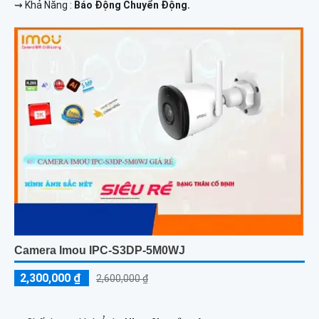
️⇝ Khả Năng :
Báo Động Chuyển Động.
Camera Imou IPC-S3DP-5M0WJ
2,300,000 ₫
2,600,000 ₫