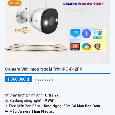
Camera Wifi Imou Ngoài Trời IPC-F42FP
1,500,000 ₫
1,800,000 ₫
💯 Chất lượng hình Ảnh :
Ultra 2k .
🤖️ Sử dụng công nghệ :
IP Wifi.
⭐ Tầm Nhìn Ban Đêm :
Hồng Ngoại 30m Có Màu Ban Đêm.
👑 Mẫu Camera
Thân Plastic.