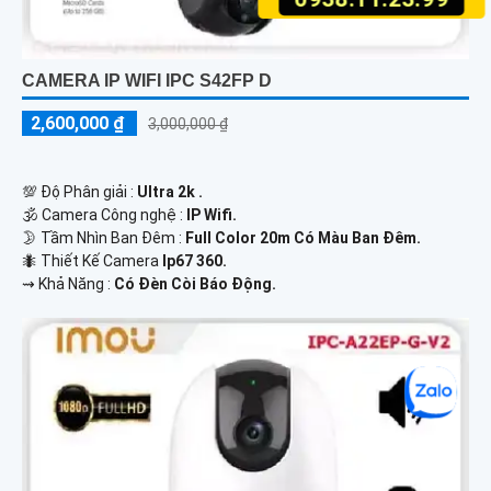
CAMERA IP WIFI IPC S42FP D
2,600,000 ₫
3,000,000 ₫
💯 Độ Phân giải :
Ultra 2k .
🕉️ Camera Công nghệ :
IP Wifi.
🌛 Tầm Nhìn Ban Đêm :
Full Color 20m Có Màu Ban Đêm.
🐜 Thiết Kế Camera
Ip67 360.
️⇝ Khả Năng :
Có Đèn Còi Báo Động.