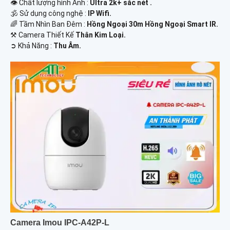
👁 Chất lượng hình Ảnh :
Ultra 2k+ sắc nét .
🕉️ Sử dụng công nghệ :
IP Wifi.
🌈 Tầm Nhìn Ban Đêm :
Hồng Ngoại 30m Hồng Ngoại Smart IR.
⚒ Camera Thiết Kế
Thân Kim Loại.
️➲ Khả Năng :
Thu Âm.
Camera Imou IPC-A42P-L