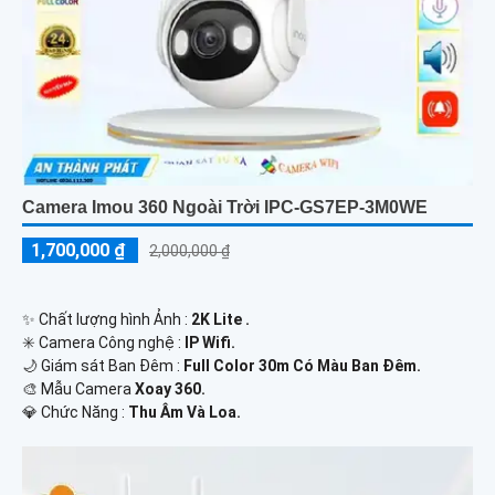
Camera Imou 360 Ngoài Trời IPC-GS7EP-3M0WE
1,700,000 ₫
2,000,000 ₫
✨ Chất lượng hình Ảnh :
2K Lite .
✳️ Camera Công nghệ :
IP Wifi.
🌙 Giám sát Ban Đêm :
Full Color 30m Có Màu Ban Ðêm.
🎨 Mẫu Camera
Xoay 360.
️💎 Chức Năng :
Thu Âm Và Loa.