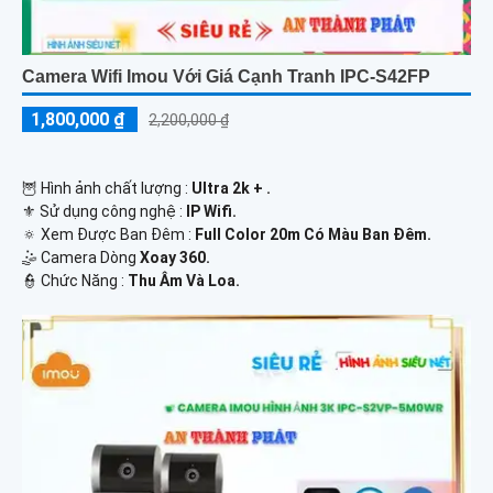
Camera Wifi Imou Với Giá Cạnh Tranh IPC-S42FP
1,800,000 ₫
2,200,000 ₫
🦉 Hình ảnh chất lượng :
Ultra 2k + .
⚜️ Sử dụng công nghệ :
IP Wifi.
🔅 Xem Được Ban Đêm :
Full Color 20m Có Màu Ban Ðêm.
🤹 Camera Dòng
Xoay 360.
️👮 Chức Năng :
Thu Âm Và Loa.