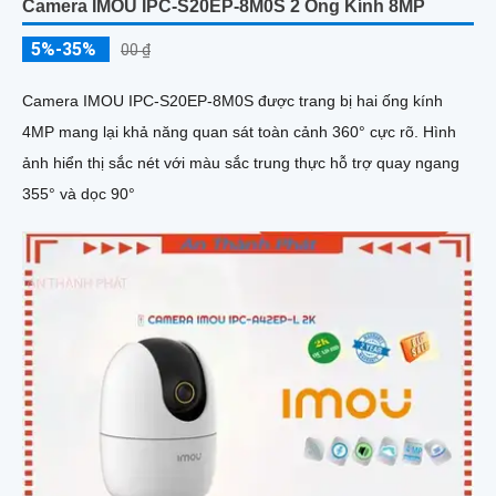
Camera IMOU IPC-S20EP-8M0S 2 Ống Kính 8MP
5%-35%
00 ₫
Camera IMOU IPC-S20EP-8M0S được trang bị hai ống kính
4MP mang lại khả năng quan sát toàn cảnh 360° cực rõ. Hình
ảnh hiển thị sắc nét với màu sắc trung thực hỗ trợ quay ngang
355° và dọc 90°