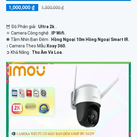
1,000,000 ₫
1,300,000 ₫
🦉 Độ Phân giải :
Ultra 2k .
⚛️ Camera Công nghệ :
IP Wifi.
❃ Tầm Nhìn Ban Đêm :
Hồng Ngoại 10m Hồng Ngoại Smart IR.
↕️ Camera Theo Mẫu
Xoay 360.
️➲ Khả Năng :
Thu Âm Và Loa.