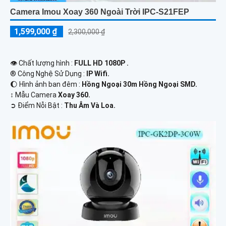
Camera Imou Xoay 360 Ngoài Trời IPC-S21FEP
1,599,000 ₫
2,300,000 ₫
👁 Chất lượng hình :
FULL HD 1080P .
®️ Công Nghệ Sử Dụng :
IP Wifi.
🌔 Hình ảnh ban đêm :
Hồng Ngoại 30m Hồng Ngoại SMD.
↕️ Mẫu Camera
Xoay 360.
️➲ Điểm Nỗi Bật :
Thu Âm Và Loa.