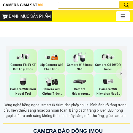
CAMERA GIÁM SÁT
360
DANH MỤC SẢN PHẨM
Camera Thiết Kế
Lắp Camera Wifi
Camera Wifi Imou
Camera Có DWDR
Kim Loại Imou
Thân Imou
360
Imou
Camera Wifi Imou
Camera Wifi
Camera Wifi
Camera
Ngoài Trời
Hikvision Ngoài
Chống Trộm
Hdparagon
Trời
Imou
Starlight
Công nghệ hồng ngoại smart IR 50m cho phép ghi lại hình ảnh rõ ràng trong
điều kiện thiếu sáng hoặc tối hoàn toàn. Bằng cách trang bị Đèn LED hồng
ngoại phát ra ánh sáng không thể nhìn thấy bằng mắt thường, giúp camera
quan sát và ghi hình chính xác trong bóng tối mà không cần ánh sáng bổ
sung.
CAMERA BÁO ĐỘNG IMOU