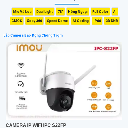
Mic Và Loa
Dual Light
78°
Hồng Ngoại
Full Color
AI
CMOS
Xoay 360
Speed Dome
AI Coding
IP66
3D DNR
Lắp Camera Báo Động Chống Trộm
CAMERA IP WIFI IPC S22FP