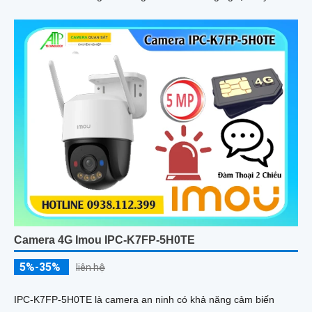
ảnh thiếu sáng có màu ban đêm mang lại hình ảnh sắc nét
Camera 4G Imou IPC-K7FP-5H0TE
5%-35%
liên hệ
IPC-K7FP-5H0TE là camera an ninh có khả năng cảm biến