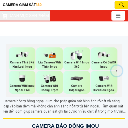
CAMERA GIÁM SÁT
360
DANH MỤC SẢN PHẨM
Camera Thiết Kế
Lắp Camera Wifi
Camera Wifi Imou
Camera Có DWDR
Kim Loại Imou
Thân Imou
360
Imou
Camera Wifi Imou
Camera Wifi
Camera Wifi
Camera
Ngoài Trời
Hikvision Ngoài
Chống Trộm
Hdparagon
Trời
Imou
Starlight
Camera hỗ trợ hồng ngoại 60m cho phép giám sát hình ảnh rõ nét và sáng
đẹp vào ban đêm mà không cần ánh sáng hỗ trợ từ bên ngoài. Tầm quan sát
lên đến 60m giúp camera quan sát ghi lại được nhiều chi tiết trong môi trường
thiếu sáng. Công nghệ hồng ngoại sử dụng đèn LED phát ra ánh sáng mà mắt
người không thể nhìn thấy, chiếu sáng khu vực mà không gây lộ nguồn sáng,
CAMERA BÁO ĐỘNG IMOU
giúp camera có thể ẩn mình trong bóng tối dễ dàng