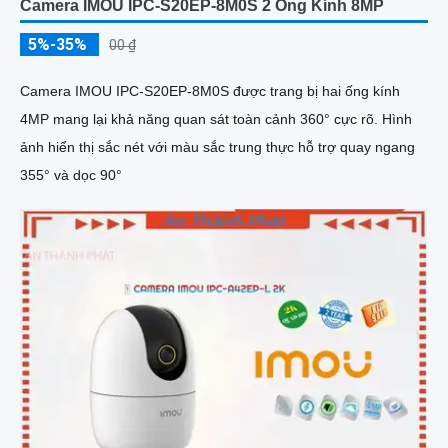
Camera IMOU IPC-S20EP-8M0S 2 Ống Kính 8MP
5%-35%
00 ₫
Camera IMOU IPC-S20EP-8M0S được trang bị hai ống kính
4MP mang lại khả năng quan sát toàn cảnh 360° cực rõ. Hình
ảnh hiển thị sắc nét với màu sắc trung thực hỗ trợ quay ngang
355° và dọc 90°