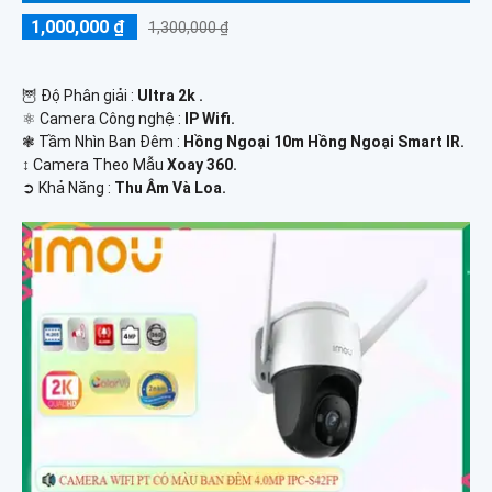
1,000,000 ₫
1,300,000 ₫
🦉 Độ Phân giải :
Ultra 2k .
⚛️ Camera Công nghệ :
IP Wifi.
❃ Tầm Nhìn Ban Đêm :
Hồng Ngoại 10m Hồng Ngoại Smart IR.
↕️ Camera Theo Mẫu
Xoay 360.
️➲ Khả Năng :
Thu Âm Và Loa.