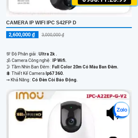
CAMERA IP WIFI IPC S42FP D
2,600,000 ₫
3,000,000 ₫
💯 Độ Phân giải :
Ultra 2k .
🕉️ Camera Công nghệ :
IP Wifi.
🌛 Tầm Nhìn Ban Đêm :
Full Color 20m Có Màu Ban Đêm.
🐜 Thiết Kế Camera
Ip67 360.
️⇝ Khả Năng :
Có Đèn Còi Báo Động.