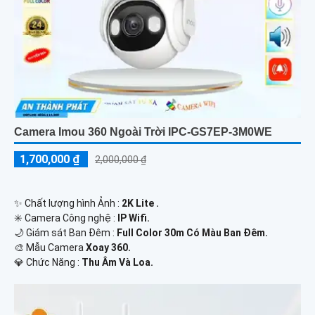
Camera Imou 360 Ngoài Trời IPC-GS7EP-3M0WE
1,700,000 ₫
2,000,000 ₫
✨ Chất lượng hình Ảnh :
2K Lite .
✳️ Camera Công nghệ :
IP Wifi.
🌙 Giám sát Ban Đêm :
Full Color 30m Có Màu Ban Ðêm.
🎨 Mẫu Camera
Xoay 360.
️💎 Chức Năng :
Thu Âm Và Loa.