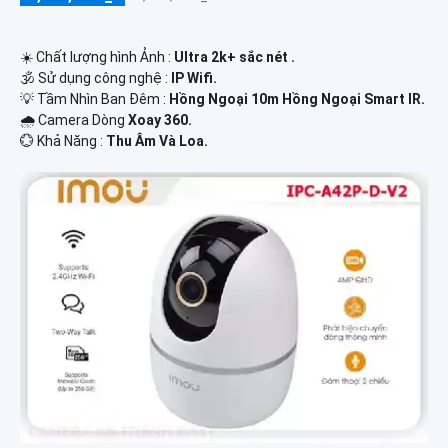
☀️ Chất lượng hình Ảnh :
Ultra 2k+ sắc nét .
🕉️ Sử dụng công nghệ :
IP Wifi.
💡 Tầm Nhìn Ban Đêm :
Hồng Ngoại 10m Hồng Ngoại Smart IR.
🌧️ Camera Dòng
Xoay 360.
️💮 Khả Năng :
Thu Âm Và Loa.