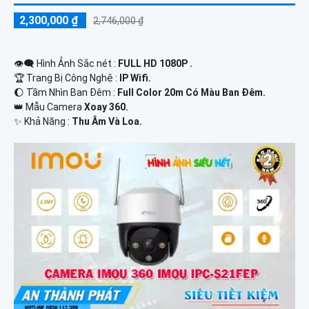
2,300,000 ₫
2,746,000 ₫
👁️‍🗨 Hình Ảnh Sắc nét :
FULL HD 1080P .
🏆 Trang Bị Công Nghệ :
IP Wifi.
🌔 Tầm Nhìn Ban Đêm :
Full Color 20m Có Màu Ban Đêm.
👑 Mẫu Camera
Xoay 360.
️✨ Khả Năng :
Thu Âm Và Loa.