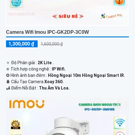
Camera Wifi Imou IPC-GK2DP-3C0W
1,300,000 ₫
1,600,000 ₫
🔅 Độ Phân giải :
2K Lite .
✳️ Tích hợp công nghệ :
IP Wifi.
❂ Hình ảnh ban đêm :
Hồng Ngoại 10m Hồng Ngoại Smart IR.
🐜 Cấu Tạo Camera
Xoay 360.
️🛃 Điểm Nỗi Bật :
Thu Âm Và Loa.