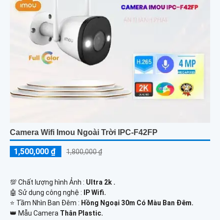
Camera Wifi Imou Ngoài Trời IPC-F42FP
1,500,000 ₫
1,800,000 ₫
💯 Chất lượng hình Ảnh :
Ultra 2k .
🤖️ Sử dụng công nghệ :
IP Wifi.
⭐ Tầm Nhìn Ban Đêm :
Hồng Ngoại 30m Có Màu Ban Đêm.
👑 Mẫu Camera
Thân Plastic.