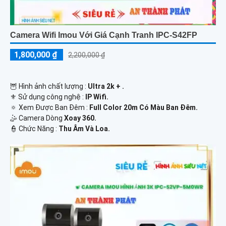
Camera Wifi Imou Với Giá Cạnh Tranh IPC-S42FP
1,800,000 ₫
2,200,000 ₫
🦉 Hình ảnh chất lượng :
Ultra 2k + .
⚜️ Sử dụng công nghệ :
IP Wifi.
🔅 Xem Được Ban Đêm :
Full Color 20m Có Màu Ban Ðêm.
🤹 Camera Dòng
Xoay 360.
️👮 Chức Năng :
Thu Âm Và Loa.