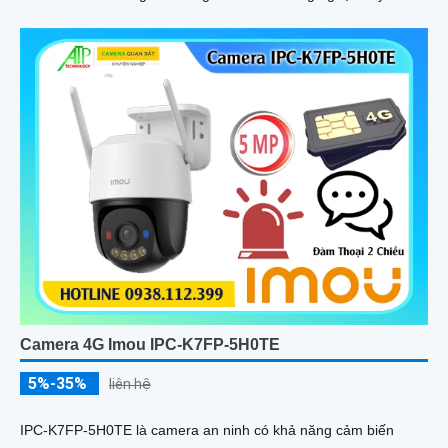
ảnh thiếu sáng có màu ban đêm mang lại hình ảnh sắc nét
Camera 4G Imou IPC-K7FP-5H0TE
5%-35%
liên hệ
IPC-K7FP-5H0TE là camera an ninh có khả năng cảm biến