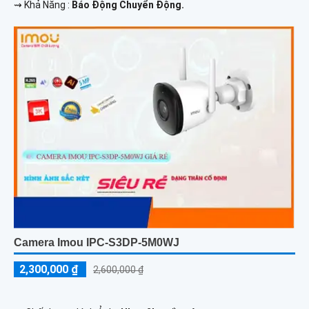
️⇝ Khả Năng :
Báo Động Chuyển Động.
Camera Imou IPC-S3DP-5M0WJ
2,300,000 ₫
2,600,000 ₫