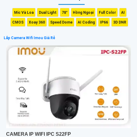
Mic Và Loa
Dual Light
78°
Hồng Ngoại
Full Color
AI
CMOS
Xoay 360
Speed Dome
AI Coding
IP66
3D DNR
Lắp Camera Wifi Imou Giá Rẻ
CAMERA IP WIFI IPC S22FP