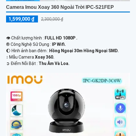
Camera Imou Xoay 360 Ngoài Trời IPC-S21FEP
1,599,000 ₫
2,300,000 ₫
👁 Chất lượng hình :
FULL HD 1080P .
®️ Công Nghệ Sử Dụng :
IP Wifi.
🌔 Hình ảnh ban đêm :
Hồng Ngoại 30m Hồng Ngoại SMD.
↕️ Mẫu Camera
Xoay 360.
️➲ Điểm Nỗi Bật :
Thu Âm Và Loa.