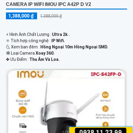
CAMERA IP WIFI IMOU IPC A42P D V2
1,388,000 ₫
1,388,000 ₫
️⚡ Hình Ành Chất Lượng :
Ultra 2k .
⚛️ Tích hợp công nghệ :
IP Wifi.
🌜 Xem ban đêm :
Hồng Ngoại 10m Hồng Ngoại SMD.
🕸️ Loại Camera
Xoay 360.
️✤ Ưu Điểm :
Thu Âm Và Loa.
0938.11.23.99