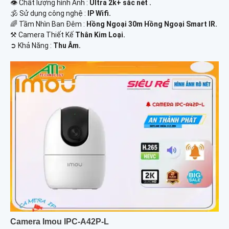
👁 Chất lượng hình Ảnh :
Ultra 2k+ sắc nét .
🕉️ Sử dụng công nghệ :
IP Wifi.
🌈 Tầm Nhìn Ban Đêm :
Hồng Ngoại 30m Hồng Ngoại Smart IR.
⚒ Camera Thiết Kế
Thân Kim Loại.
️➲ Khả Năng :
Thu Âm.
Camera Imou IPC-A42P-L