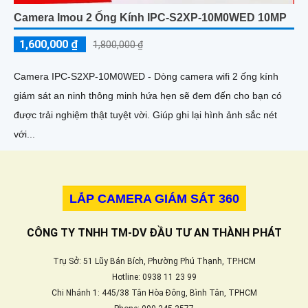
Camera Imou 2 Ống Kính IPC-S2XP-10M0WED 10MP
1,600,000 ₫
1,800,000 ₫
Camera IPC-S2XP-10M0WED - Dòng camera wifi 2 ống kính
giám sát an ninh thông minh hứa hẹn sẽ đem đến cho bạn có
được trải nghiệm thật tuyệt vời. Giúp ghi lại hình ảnh sắc nét
với...
LẮP CAMERA GIÁM SÁT 360
CÔNG TY TNHH TM-DV ĐẦU TƯ AN THÀNH PHÁT
Trụ Sở: 51 Lũy Bán Bích, Phường Phú Thạnh, TP.HCM
Hotline: 0938 11 23 99
Chi Nhánh 1: 445/38 Tân Hòa Đông, Bình Tân, TPHCM