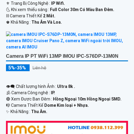
⚜️ Trang Bị Công Nghệ :
IP Wifi.
🌜 Khi xem thiếu sáng :
Full Color 30m Có Màu Ban Ðêm.
⛓ Camera Thiết Kế
2 Mắt.
️♚ Khả Năng :
Thu Âm Và Loa.
Camera IP PT WiFi 13MP IMOU IPC-S76DP-13M0N
5%-35%
Liên hệ
👁️‍🗨 Chất lượng hình Ảnh :
Ultra 8k .
🕉️ Camera Công nghệ :
IP.
🔴 Xem Được Ban Đêm :
Hồng Ngoại 10m Hồng Ngoại SMD.
🎼️ Camera Thiết Kế
Dome Kim loại + Nhựa.
️✨ Khả Năng :
Thu Âm.