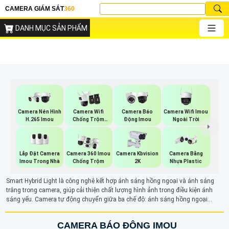
CAMERA GIÁM SÁT
360
DANH MỤC SẢN PHẨM
Camera Wifi Imou
Camera Nén Hình
Camera Wifi
Camera Báo
Ngoài Trời
H.265 Imou
Chống Trộm
Động Imou
Imou
Lắp Đặt Camera
Camera 360 Imou
Camera Kbvision
Camera Bằng
Imou Trong Nhà
Chống Trộm
2K
Nhựa Plastic
Smart Hybrid Light là công nghệ kết hợp ánh sáng hồng ngoại và ánh sáng
trắng trong camera, giúp cải thiện chất lượng hình ảnh trong điều kiện ánh
sáng yếu. Camera tự động chuyển giữa ba chế độ: ánh sáng hồng ngoại
(trắng đen), ánh sáng trắng (có màu ban đêm), và ánh sáng thông minh (có
màu khi phát hiện chuyển động). Với camera Smart Hybrid Light sẽ đảm bảo
CAMERA BÁO ĐỘNG IMOU
giám sát hiệu quả linh hoạt, cung cấp hình ảnh rõ nét cả ngày và đêm.