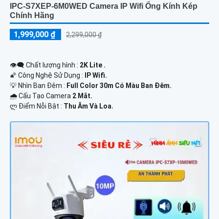
IPC-S7XEP-6M0WED Camera IP Wifi Ống Kính Kép
Chính Hãng
1,999,000 ₫
2,299,000 ₫
👁️‍🗨 Chất lượng hình :
2K Lite .
🌠 Công Nghệ Sử Dụng :
IP Wifi.
💡 Nhìn Ban Đêm :
Full Color 30m Có Màu Ban Ðêm.
🌧️ Cấu Tạo Camera
2 Mắt.
️ლ Điểm Nỗi Bật :
Thu Âm Và Loa.