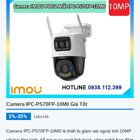
Camera IPC-PS70FP-10M0 Giá Tốt
5%-35%
Liên Hệ
Camera IPC-PS70FP-10M0 là thiết bị giám sát ngoài trời 10MP
với hai ống kính, hỗ trợ quay quét linh hoạt, công nghệ ban đêm