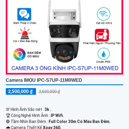
Camera IMOU IPC-S7UP-11M0WED
2,500,000 ₫
2,600,000 ₫
💯 Hình Ảnh Sắc nét :
3k .
🏆 Công Nghệ Hình Ảnh :
IP Wifi.
🔴 Tầm Nhìn Ban Đêm :
Full Color 30m Có Màu Ban Ðêm.
🌧️ Camera Thiết Kế
Xoay 360.