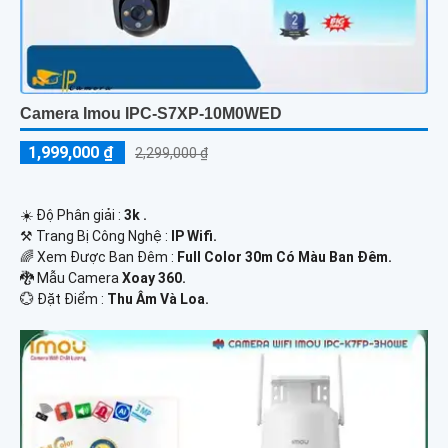
Camera Imou IPC-S7XP-10M0WED
1,999,000 ₫
2,299,000 ₫
☀️ Độ Phân giải :
3k .
⚒ Trang Bị Công Nghệ :
IP Wifi.
🌈 Xem Được Ban Đêm :
Full Color 30m Có Màu Ban Ðêm.
🐉️ Mẫu Camera
Xoay 360.
️💮 Đặt Điểm :
Thu Âm Và Loa.