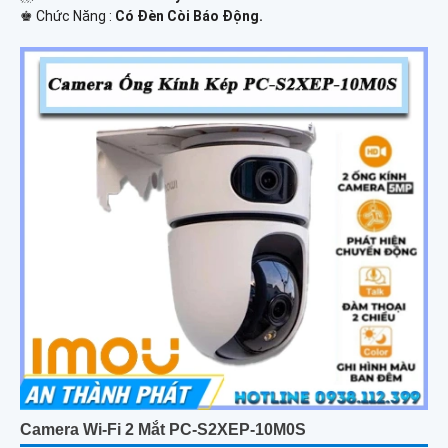
️♚ Chức Năng :
Có Ðèn Còi Báo Động.
Camera Wi-Fi 2 Mắt PC-S2XEP-10M0S