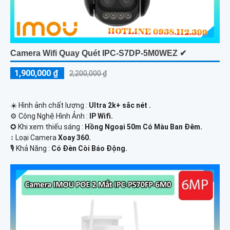
Camera Wifi Quay Quét IPC-S7DP-5M0WEZ ✔
1,900,000 ₫
2,200,000 ₫
☀️ Hình ảnh chất lượng :
Ultra 2k+ sắc nét .
⚙ Công Nghệ Hình Ảnh :
IP Wifi.
✪ Khi xem thiếu sáng :
Hồng Ngoại 50m Có Màu Ban Ðêm.
↕️ Loại Camera
Xoay 360.
️🎙 Khả Năng :
Có Ðèn Còi Báo Động.