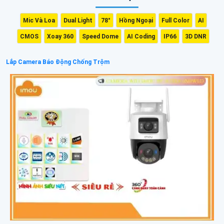
Mic Và Loa
Dual Light
78°
Hồng Ngoại
Full Color
AI
CMOS
Xoay 360
Speed Dome
AI Coding
IP66
3D DNR
Lắp Camera Báo Động Chống Trộm