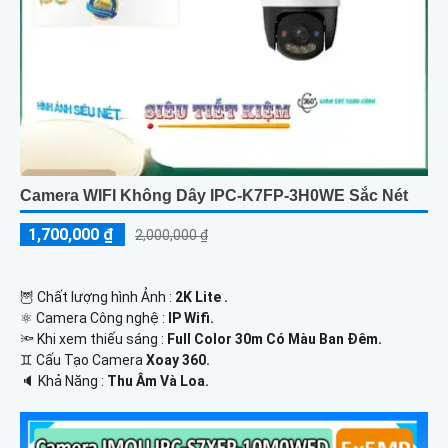
Camera WIFI Không Dây IPC-K7FP-3H0WE Sắc Nét
1,700,000 ₫
2,000,000 ₫
🦉 Chất lượng hình Ảnh :
2K Lite .
⚛️ Camera Công nghệ :
IP Wifi.
🔦 Khi xem thiếu sáng :
Full Color 30m Có Màu Ban Ðêm.
♊ Cấu Tạo Camera
Xoay 360.
️🔈 Khả Năng :
Thu Âm Và Loa.