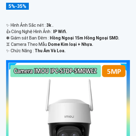
5%-35%
✨ Hình Ảnh Sắc nét :
3k .
👍 Công Nghệ Hình Ảnh :
IP Wifi.
❃ Giám sát Ban Đêm :
Hồng Ngoại 15m Hồng Ngoại SMD.
♊ Camera Theo Mẫu
Dome Kim loại + Nhựa.
️✨ Chức Năng :
Thu Âm Và Loa.