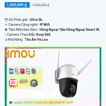
1,000,000 ₫
1,300,000 ₫
🦉 Độ Phân giải :
Ultra 2k .
⚛️ Camera Công nghệ :
IP Wifi.
❃ Tầm Nhìn Ban Đêm :
Hồng Ngoại 10m Hồng Ngoại Smart IR.
↕️ Camera Theo Mẫu
Xoay 360.
️➲ Khả Năng :
Thu Âm Và Loa.