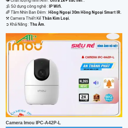
👁 Chất lượng hình Ảnh :
Ultra 2k+ sắc nét .
🕉️ Sử dụng công nghệ :
IP Wifi.
🌈 Tầm Nhìn Ban Đêm :
Hồng Ngoại 30m Hồng Ngoại Smart IR.
⚒ Camera Thiết Kế
Thân Kim Loại.
️➲ Khả Năng :
Thu Âm.
Camera Imou IPC-A42P-L