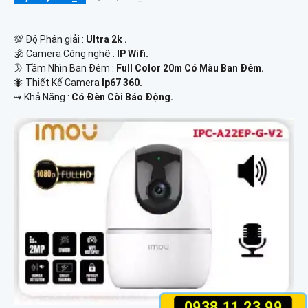
💯 Độ Phân giải :
Ultra 2k .
🕉️ Camera Công nghệ :
IP Wifi.
🌛 Tầm Nhìn Ban Đêm :
Full Color 20m Có Màu Ban Đêm.
🐜 Thiết Kế Camera
Ip67 360.
️⇝ Khả Năng :
Có Đèn Còi Báo Động.
0938.11.23.99