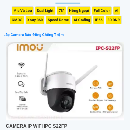
Mic Và Loa
Dual Light
78°
Hồng Ngoại
Full Color
AI
CMOS
Xoay 360
Speed Dome
AI Coding
IP66
3D DNR
Lắp Camera Báo Động Chống Trộm
CAMERA IP WIFI IPC S22FP