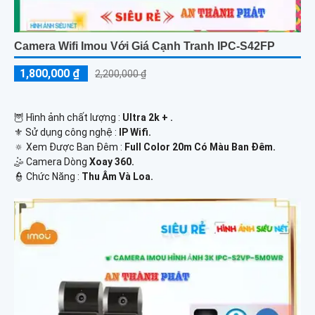
Camera Wifi Imou Với Giá Cạnh Tranh IPC-S42FP
1,800,000 ₫
2,200,000 ₫
🦉 Hình ảnh chất lượng :
Ultra 2k + .
⚜️ Sử dụng công nghệ :
IP Wifi.
🔅 Xem Được Ban Đêm :
Full Color 20m Có Màu Ban Ðêm.
🤹 Camera Dòng
Xoay 360.
️👮 Chức Năng :
Thu Âm Và Loa.