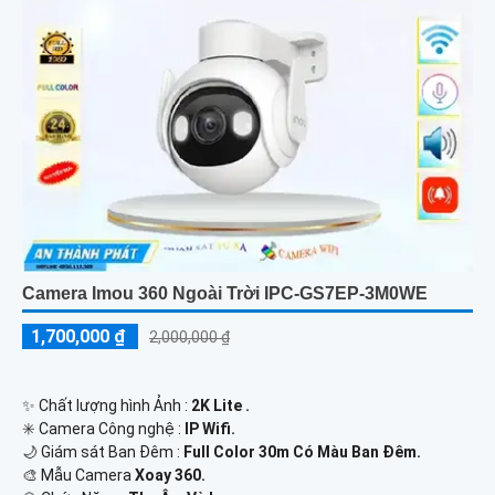
Camera Imou 360 Ngoài Trời IPC-GS7EP-3M0WE
1,700,000 ₫
2,000,000 ₫
✨ Chất lượng hình Ảnh :
2K Lite .
✳️ Camera Công nghệ :
IP Wifi.
🌙 Giám sát Ban Đêm :
Full Color 30m Có Màu Ban Ðêm.
🎨 Mẫu Camera
Xoay 360.