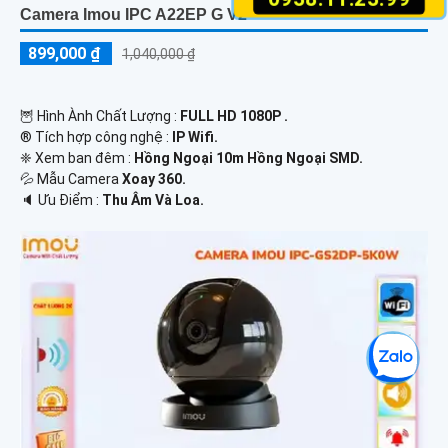
Camera Imou IPC A22EP G V2
899,000 ₫
1,040,000 ₫
🦉 Hình Ành Chất Lượng :
FULL HD 1080P .
®️ Tích hợp công nghệ :
IP Wifi.
❈ Xem ban đêm :
Hồng Ngoại 10m Hồng Ngoại SMD.
💦 Mẫu Camera
Xoay 360.
️🔈 Ưu Điểm :
Thu Âm Và Loa.