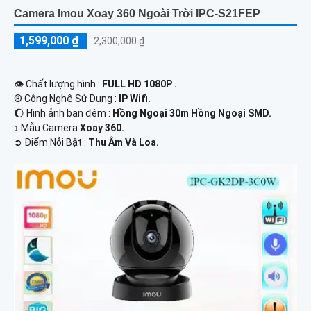
Camera Imou Xoay 360 Ngoài Trời IPC-S21FEP
1,599,000 ₫
2,300,000 ₫
👁 Chất lượng hình :
FULL HD 1080P .
®️ Công Nghệ Sử Dụng :
IP Wifi.
🌔 Hình ảnh ban đêm :
Hồng Ngoại 30m Hồng Ngoại SMD.
↕️ Mẫu Camera
Xoay 360.
️➲ Điểm Nỗi Bật :
Thu Âm Và Loa.