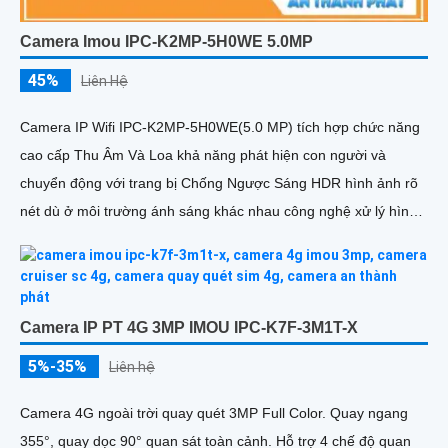
Camera Imou IPC-K2MP-5H0WE 5.0MP
45%
Liên Hệ
Camera IP Wifi IPC-K2MP-5H0WE(5.0 MP) tích hợp chức năng
cao cấp Thu Âm Và Loa khả năng phát hiện con người và
chuyển động với trang bị Chống Ngược Sáng HDR hình ảnh rõ
nét dù ở môi trường ánh sáng khác nhau công nghệ xử lý hình
ảnh thiếu sáng có màu ban đêm mang lại hình ảnh sắc nét
Camera IP PT 4G 3MP IMOU IPC-K7F-3M1T-X
5%-35%
Liên hệ
Camera 4G ngoài trời quay quét 3MP Full Color. Quay ngang
355°, quay dọc 90° quan sát toàn cảnh. Hỗ trợ 4 chế độ quan