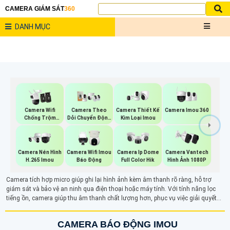
CAMERA GIÁM SÁT
360
DANH MỤC
Camera Imou 360
Camera Wifi
Camera Theo
Camera Thiết Kế
Chống Trộm
Dỏi Chuyển Động
Kim Loại Imou
Imou
Imou
Camera Nén Hình
Camera Wifi Imou
Camera Ip Dome
Camera Vantech
H.265 Imou
Báo Động
Full Color Hik
Hình Ảnh 1080P
Camera tích hợp micro giúp ghi lại hình ảnh kèm âm thanh rõ ràng, hỗ trợ
giám sát và bảo vệ an ninh qua điện thoại hoặc máy tính. Với tính năng lọc
tiếng ồn, camera giúp thu âm thanh chất lượng hơn, phục vụ việc giải quyết
tranh chấp và các tình huống khác. Ngoài ghi hình, tính năng ghi âm còn hỗ
trợ đàm thoại hai chiều, tăng cường bảo mật trong các khu vực như văn
CAMERA BÁO ĐỘNG IMOU
phòng, cửa hàng hay nhà ở.