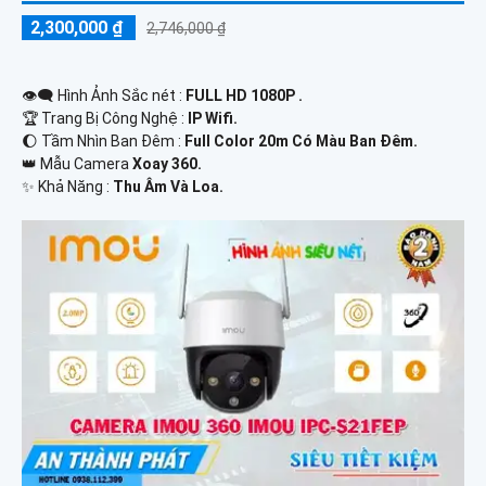
2,300,000 ₫
2,746,000 ₫
👁️‍🗨 Hình Ảnh Sắc nét :
FULL HD 1080P .
🏆 Trang Bị Công Nghệ :
IP Wifi.
🌔 Tầm Nhìn Ban Đêm :
Full Color 20m Có Màu Ban Đêm.
👑 Mẫu Camera
Xoay 360.
️✨ Khả Năng :
Thu Âm Và Loa.