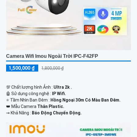
Camera Wifi Imou Ngoài Trời IPC-F42FP
1,500,000 ₫
1,800,000 ₫
💯 Chất lượng hình Ảnh :
Ultra 2k .
🤖️ Sử dụng công nghệ :
IP Wifi.
⭐ Tầm Nhìn Ban Đêm :
Hồng Ngoại 30m Có Màu Ban Đêm.
👑 Mẫu Camera
Thân Plastic.
️⇝ Khả Năng :
Báo Động Chuyển Động.