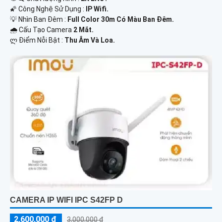
🌠 Công Nghệ Sử Dụng :
IP Wifi.
💡 Nhìn Ban Đêm :
Full Color 30m Có Màu Ban Ðêm.
🌧️ Cấu Tạo Camera
2 Mắt.
️ლ Điểm Nỗi Bật :
Thu Âm Và Loa.
CAMERA IP WIFI IPC S42FP D
2,600,000 ₫
3,000,000 ₫