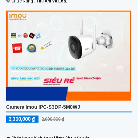
️💎 Chức Năng :
Thu Âm Và Loa.
Camera Imou IPC-S3DP-5M0WJ
2,300,000 ₫
2,600,000 ₫