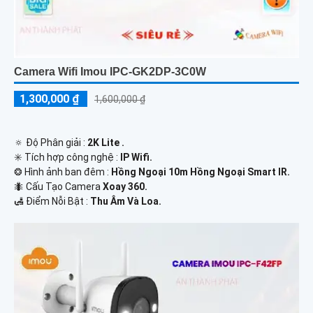
Camera Wifi Imou IPC-GK2DP-3C0W
1,300,000 ₫
1,600,000 ₫
🔅 Độ Phân giải :
2K Lite .
✳️ Tích hợp công nghệ :
IP Wifi.
❂ Hình ảnh ban đêm :
Hồng Ngoại 10m Hồng Ngoại Smart IR.
🐜 Cấu Tạo Camera
Xoay 360.
️🛃 Điểm Nỗi Bật :
Thu Âm Và Loa.