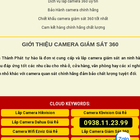
Dịch vụ lắp camera 360 uy tín
Bảo Hành camera chính hãng
Chiết khấu camera giám sát 360 tốt nhất
Cam kết hàng chính hãng chất lượng
GIỚI THIỆU CAMERA GIÁM SÁT 360
 Thành Phát tự hào là đơn vị cung cấp và lắp camera giám sát an ninh h
u đáp ứng tốt các nhu cầu cho nhà ở, cửa hàng, văn phòng hay các xí ngh
n nhỏ khác với camera quan sát chính hãng đảm bảo chất lượng tuyệt đối.
CLOUD KEYWORDS:
Lắp Camera Hikvision
Camera Kbvision Giá Rẻ
0938.11.23.99
Lắp Camera Dahua Giá Rẻ
Lắp Camera Wifi Imou
Camera Wifi Ezviz Giá Rẻ
Lắp Camera Giám Sát 360