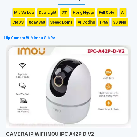
Mic Và Loa
Dual Light
78°
Hồng Ngoại
Full Color
AI
CMOS
Xoay 360
Speed Dome
AI Coding
IP66
3D DNR
Lắp Camera Wifi Imou Giá Rẻ
CAMERA IP WIFI IMOU IPC A42P D V2