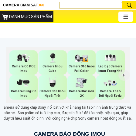
CAMERA GIÁM SÁT
360
DANH MỤC SẢN PHẨM
Camera Imou
Lắp Đặt Camera
Camera Có POE
Camera 360 Imou
Cube
Imou Trong Nhà
Imou
Full Color
Camera 360 Imou
Camera Dùng Pin
Camera Kbvision
Camera Theo
Ngoài Trời
Imou
2K
Dỏi Người Ezviz
amera sử dụng chip Sony, nổi bật với khả năng tái tạo hình ảnh trung thực và
sắc nét. Sản phẩm có tuổi thọ cao, được thiết kế để tỏa nhiệt hiệu quả, giúp
duy trì hiệu suất ổn định. Với công nghệ chip Sony camera hoạt động xuất sắc
trong môi trường ánh sáng yếu, đảm bảo giám sát chất lượng tốt nhất. Đây là
giải pháp lý tưởng cho những ai cần một hệ thống an ninh bền bỉ và hiệu quả
CAMERA BÁO ĐỘNG IMOU
trong mọi điều kiện.