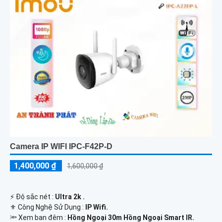
Camera IP WIFI IPC-F42P-D
1,400,000 ₫
1,600,000 ₫
️⚡ Độ sắc nét :
Ultra 2k .
⚜️ Công Nghệ Sử Dụng :
IP Wifi.
🔦 Xem ban đêm :
Hồng Ngoại 30m Hồng Ngoại Smart IR.