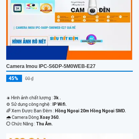
Camera Imou IPC-S6DP-5M0WEB-E27
45%
00 ₫
☀️ Hình ảnh chất lượng :
3k .
⚙ Sử dụng công nghệ :
IP Wifi.
🌈 Xem Được Ban Đêm :
Hồng Ngoại 20m Hồng Ngoại SMD.
🌧️ Camera Dòng
Xoay 360.
️💮 Chức Năng :
Thu Âm.