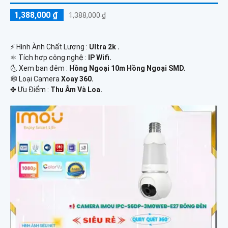
1,388,000 ₫
1,388,000 ₫
️⚡ Hình Ành Chất Lượng :
Ultra 2k .
⚛️ Tích hợp công nghệ :
IP Wifi.
🌜 Xem ban đêm :
Hồng Ngoại 10m Hồng Ngoại SMD.
🕸️ Loại Camera
Xoay 360.
️✤ Ưu Điểm :
Thu Âm Và Loa.