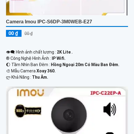
Camera Imou IPC-S6DP-3M0WEB-E27
00 ₫
00 ₫
👁️‍🗨 Hình ảnh chất lượng :
2K Lite .
®️ Công Nghệ Hình Ảnh :
IP Wifi.
🌔 Tầm Nhìn Ban Đêm :
Hồng Ngoại 20m Có Màu Ban Đêm.
🎨 Mẫu Camera
Xoay 360.
️ლ Khả Năng :
Thu Âm.