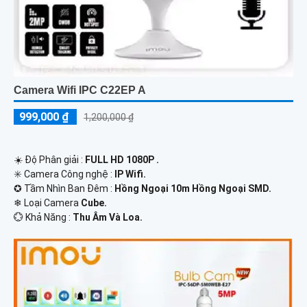
Camera Wifi IPC C22EP A
999,000 ₫
1,200,000 ₫
☀️ Độ Phân giải :
FULL HD 1080P .
✳️ Camera Công nghệ :
IP Wifi.
✪ Tầm Nhìn Ban Đêm :
Hồng Ngoại 10m Hồng Ngoại SMD.
❄ Loại Camera
Cube.
️💮 Khả Năng :
Thu Âm Và Loa.