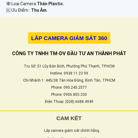
🕸️ Loại Camera
Thân Plastic.
️🆑 Ưu Điểm :
Thu Âm.
LẮP CAMERA GIÁM SÁT 360
CÔNG TY TNHH TM-DV ĐẦU TƯ AN THÀNH PHÁT
Trụ Sở: 51 Lũy Bán Bích, Phường Phú Thạnh, TP.HCM
Hotline: 0938 11 23 99
Chi Nhánh 1: 445/38 Tân Hòa Đông, Bình Tân, TPHCM
Phone: 090.245.2577
Phone: 0906.855.330
Điện Thoại: (028) 6688.4949
CAM KẾT
Lắp camera giám sát chính hãng.