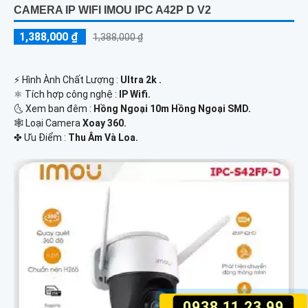
CAMERA IP WIFI IMOU IPC A42P D V2
1,388,000 ₫
1,388,000 ₫
️⚡ Hình Ành Chất Lượng :
Ultra 2k .
⚛️ Tích hợp công nghệ :
IP Wifi.
🌜 Xem ban đêm :
Hồng Ngoại 10m Hồng Ngoại SMD.
🕸️ Loại Camera
Xoay 360.
️✤ Ưu Điểm :
Thu Âm Và Loa.
0938.11.23.99