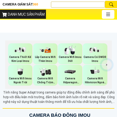
CAMERA GIÁM SÁT
360
DANH MỤC SẢN PHẨM
Camera Thiết Kế
Lắp Camera Wifi
Camera Wifi Imou
Camera Có DWDR
Kim Loại Imou
Thân Imou
360
Imou
Camera Wifi Imou
Camera Wifi
Camera Wifi
Camera
Ngoài Trời
Hikvision Ngoài
Chống Trộm
Hdparagon
Trời
Imou
Starlight
Tính năng Super Adapt trong camera giúp tự động điều chỉnh ánh sáng để phù
hợp với điều kiện môi trường, đảm bảo hình ảnh luôn rõ nét và sáng đẹp. Công
nghệ này sử dụng thuật toán thông minh để tối ưu hóa chất lượng hình ảnh,
giảm thiểu ánh sáng chói và vùng tối. Nhờ khả năng nhận diện và điều chỉnh
theo ánh sáng thay đổi nhanh chóng, Super Adapt mang lại hình ảnh chi tiết
CAMERA BÁO ĐỘNG IMOU
và sắc nét trong mọi điều kiện.