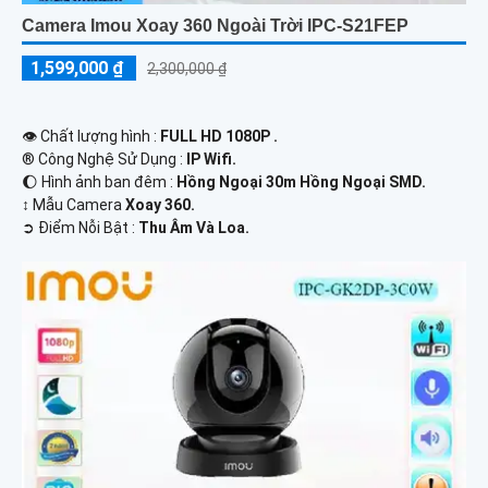
Camera Imou Xoay 360 Ngoài Trời IPC-S21FEP
1,599,000 ₫
2,300,000 ₫
👁 Chất lượng hình :
FULL HD 1080P .
®️ Công Nghệ Sử Dụng :
IP Wifi.
🌔 Hình ảnh ban đêm :
Hồng Ngoại 30m Hồng Ngoại SMD.
↕️ Mẫu Camera
Xoay 360.
️➲ Điểm Nỗi Bật :
Thu Âm Và Loa.