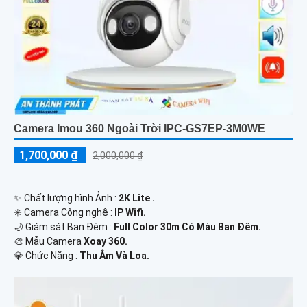
Camera Imou 360 Ngoài Trời IPC-GS7EP-3M0WE
1,700,000 ₫
2,000,000 ₫
✨ Chất lượng hình Ảnh :
2K Lite .
✳️ Camera Công nghệ :
IP Wifi.
🌙 Giám sát Ban Đêm :
Full Color 30m Có Màu Ban Ðêm.
🎨 Mẫu Camera
Xoay 360.
️💎 Chức Năng :
Thu Âm Và Loa.