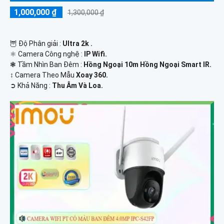
1,000,000 ₫
1,300,000 ₫
🦉 Độ Phân giải :
Ultra 2k .
⚛️ Camera Công nghệ :
IP Wifi.
❃ Tầm Nhìn Ban Đêm :
Hồng Ngoại 10m Hồng Ngoại Smart IR.
↕️ Camera Theo Mẫu
Xoay 360.
️➲ Khả Năng :
Thu Âm Và Loa.