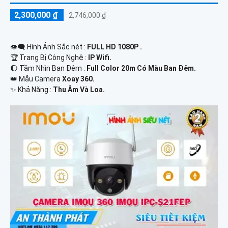
2,300,000 ₫
2,746,000 ₫
👁️‍🗨 Hình Ảnh Sắc nét :
FULL HD 1080P .
🏆 Trang Bị Công Nghệ :
IP Wifi.
🌔 Tầm Nhìn Ban Đêm :
Full Color 20m Có Màu Ban Đêm.
👑 Mẫu Camera
Xoay 360.
️✨ Khả Năng :
Thu Âm Và Loa.