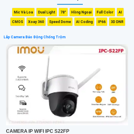
Mic Và Loa
Dual Light
78°
Hồng Ngoại
Full Color
AI
CMOS
Xoay 360
Speed Dome
AI Coding
IP66
3D DNR
Lắp Camera Báo Động Chống Trộm
CAMERA IP WIFI IPC S22FP