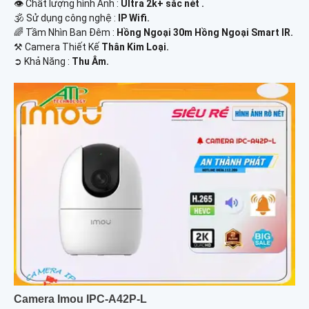
👁 Chất lượng hình Ảnh :
Ultra 2k+ sắc nét .
🕉️ Sử dụng công nghệ :
IP Wifi.
🌈 Tầm Nhìn Ban Đêm :
Hồng Ngoại 30m Hồng Ngoại Smart IR.
⚒ Camera Thiết Kế
Thân Kim Loại.
️➲ Khả Năng :
Thu Âm.
Camera Imou IPC-A42P-L