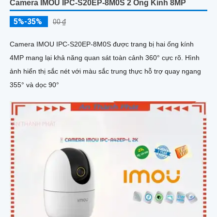
Camera IMOU IPC-S20EP-8M0S 2 Ống Kính 8MP
5%-35%
00 ₫
Camera IMOU IPC-S20EP-8M0S được trang bị hai ống kính
4MP mang lại khả năng quan sát toàn cảnh 360° cực rõ. Hình
ảnh hiển thị sắc nét với màu sắc trung thực hỗ trợ quay ngang
355° và dọc 90°