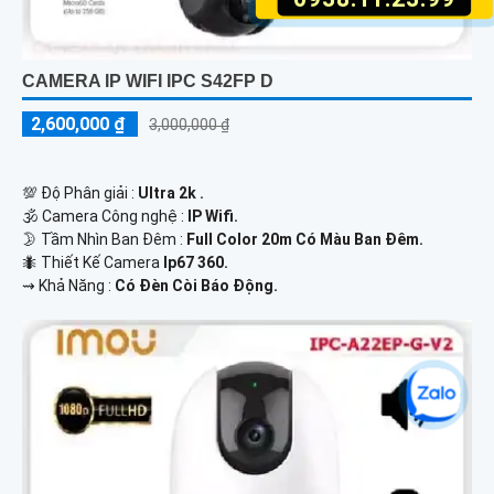
CAMERA IP WIFI IPC S42FP D
2,600,000 ₫
3,000,000 ₫
💯 Độ Phân giải :
Ultra 2k .
🕉️ Camera Công nghệ :
IP Wifi.
🌛 Tầm Nhìn Ban Đêm :
Full Color 20m Có Màu Ban Đêm.
🐜 Thiết Kế Camera
Ip67 360.
️⇝ Khả Năng :
Có Đèn Còi Báo Động.