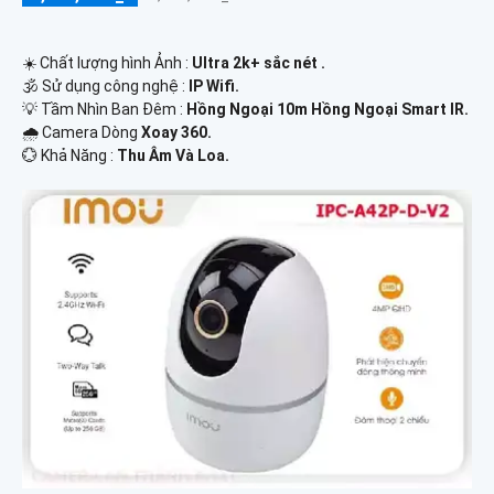
☀️ Chất lượng hình Ảnh :
Ultra 2k+ sắc nét .
🕉️ Sử dụng công nghệ :
IP Wifi.
💡 Tầm Nhìn Ban Đêm :
Hồng Ngoại 10m Hồng Ngoại Smart IR.
🌧️ Camera Dòng
Xoay 360.
️💮 Khả Năng :
Thu Âm Và Loa.