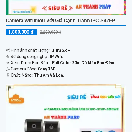
Camera Wifi Imou Với Giá Cạnh Tranh IPC-S42FP
1,800,000 ₫
2,200,000 ₫
🦉 Hình ảnh chất lượng :
Ultra 2k + .
⚜️ Sử dụng công nghệ :
IP Wifi.
🔅 Xem Được Ban Đêm :
Full Color 20m Có Màu Ban Ðêm.
🤹 Camera Dòng
Xoay 360.
️👮 Chức Năng :
Thu Âm Và Loa.