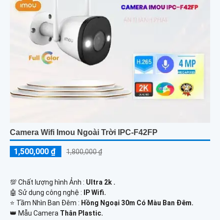
Camera Wifi Imou Ngoài Trời IPC-F42FP
1,500,000 ₫
1,800,000 ₫
💯 Chất lượng hình Ảnh :
Ultra 2k .
🤖️ Sử dụng công nghệ :
IP Wifi.
⭐ Tầm Nhìn Ban Đêm :
Hồng Ngoại 30m Có Màu Ban Đêm.
👑 Mẫu Camera
Thân Plastic.