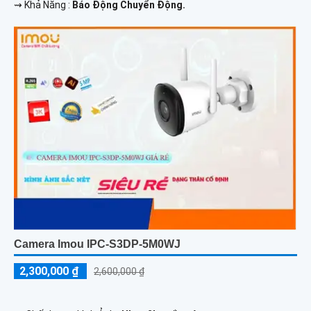
️⇝ Khả Năng :
Báo Động Chuyển Động.
Camera Imou IPC-S3DP-5M0WJ
2,300,000 ₫
2,600,000 ₫