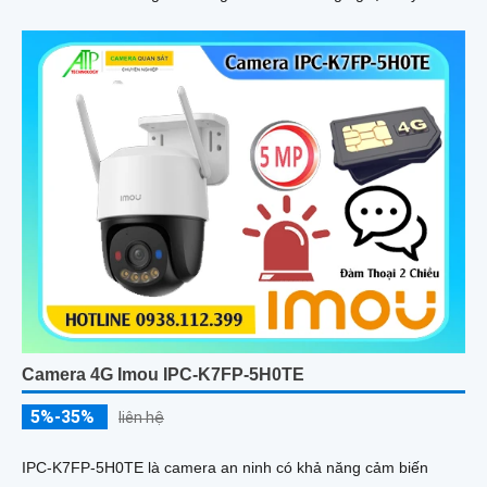
ảnh thiếu sáng có màu ban đêm mang lại hình ảnh sắc nét
Camera 4G Imou IPC-K7FP-5H0TE
5%-35%
liên hệ
IPC-K7FP-5H0TE là camera an ninh có khả năng cảm biến