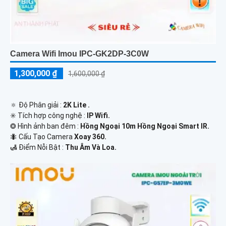
Camera Wifi Imou IPC-GK2DP-3C0W
1,300,000 ₫
1,600,000 ₫
🔅 Độ Phân giải :
2K Lite .
✳️ Tích hợp công nghệ :
IP Wifi.
❂ Hình ảnh ban đêm :
Hồng Ngoại 10m Hồng Ngoại Smart IR.
🐜 Cấu Tạo Camera
Xoay 360.
️🛃 Điểm Nỗi Bật :
Thu Âm Và Loa.