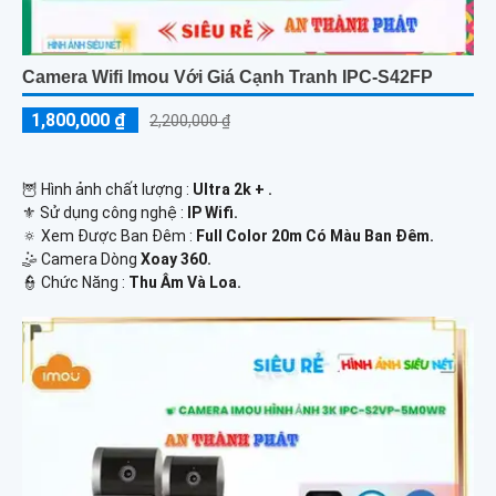
Camera Wifi Imou Với Giá Cạnh Tranh IPC-S42FP
1,800,000 ₫
2,200,000 ₫
🦉 Hình ảnh chất lượng :
Ultra 2k + .
⚜️ Sử dụng công nghệ :
IP Wifi.
🔅 Xem Được Ban Đêm :
Full Color 20m Có Màu Ban Ðêm.
🤹 Camera Dòng
Xoay 360.
️👮 Chức Năng :
Thu Âm Và Loa.