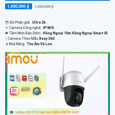
1,000,000 ₫
1,300,000 ₫
🦉 Độ Phân giải :
Ultra 2k .
⚛️ Camera Công nghệ :
IP Wifi.
❃ Tầm Nhìn Ban Đêm :
Hồng Ngoại 10m Hồng Ngoại Smart IR.
↕️ Camera Theo Mẫu
Xoay 360.
️➲ Khả Năng :
Thu Âm Và Loa.