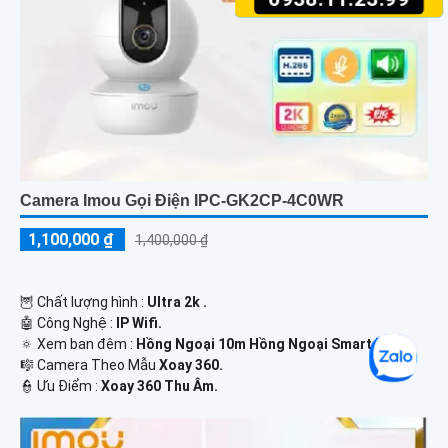
Camera Imou Gọi Điện IPC-GK2CP-4C0WR
1,100,000 ₫
1,400,000 ₫
🦉 Chất lượng hình :
Ultra 2k .
🤖️ Công Nghệ :
IP Wifi.
🔅 Xem ban đêm :
Hồng Ngoại 10m Hồng Ngoại Smart IR.
🎼️ Camera Theo Mẫu
Xoay 360.
️👮 Ưu Điểm :
Xoay 360 Thu Âm.