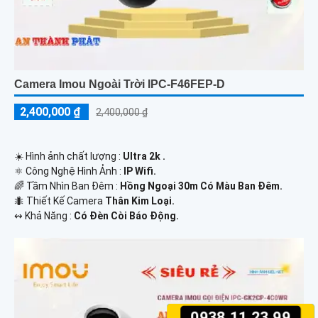
Camera Imou Ngoài Trời IPC-F46FEP-D
2,400,000 ₫
2,400,000 ₫
☀️ Hình ảnh chất lượng :
Ultra 2k .
⚛️ Công Nghệ Hình Ảnh :
IP Wifi.
🌈 Tầm Nhìn Ban Đêm :
Hồng Ngoại 30m Có Màu Ban Đêm.
🐜 Thiết Kế Camera
Thân Kim Loại.
️↭ Khả Năng :
Có Đèn Còi Báo Động.
0938.11.23.99