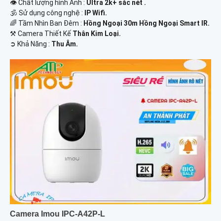
👁 Chất lượng hình Ảnh :
Ultra 2k+ sắc nét .
🕉️ Sử dụng công nghệ :
IP Wifi.
🌈 Tầm Nhìn Ban Đêm :
Hồng Ngoại 30m Hồng Ngoại Smart IR.
⚒ Camera Thiết Kế
Thân Kim Loại.
️➲ Khả Năng :
Thu Âm.
Camera Imou IPC-A42P-L