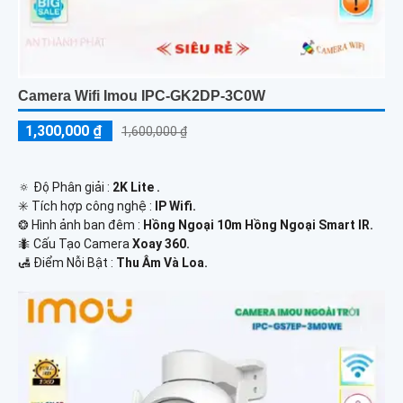
Camera Wifi Imou IPC-GK2DP-3C0W
1,300,000 ₫
1,600,000 ₫
🔅 Độ Phân giải :
2K Lite .
✳️ Tích hợp công nghệ :
IP Wifi.
❂ Hình ảnh ban đêm :
Hồng Ngoại 10m Hồng Ngoại Smart IR.
🐜 Cấu Tạo Camera
Xoay 360.
️🛃 Điểm Nỗi Bật :
Thu Âm Và Loa.