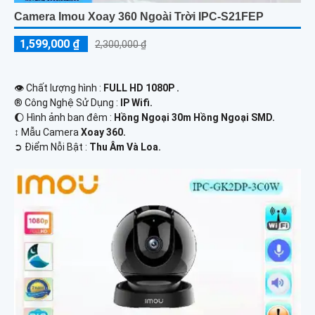
Camera Imou Xoay 360 Ngoài Trời IPC-S21FEP
1,599,000 ₫
2,300,000 ₫
👁 Chất lượng hình :
FULL HD 1080P .
®️ Công Nghệ Sử Dụng :
IP Wifi.
🌔 Hình ảnh ban đêm :
Hồng Ngoại 30m Hồng Ngoại SMD.
↕️ Mẫu Camera
Xoay 360.
️➲ Điểm Nỗi Bật :
Thu Âm Và Loa.