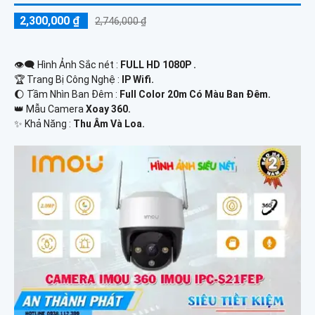
2,300,000 ₫
2,746,000 ₫
👁️‍🗨 Hình Ảnh Sắc nét :
FULL HD 1080P .
🏆 Trang Bị Công Nghệ :
IP Wifi.
🌔 Tầm Nhìn Ban Đêm :
Full Color 20m Có Màu Ban Đêm.
👑 Mẫu Camera
Xoay 360.
️✨ Khả Năng :
Thu Âm Và Loa.