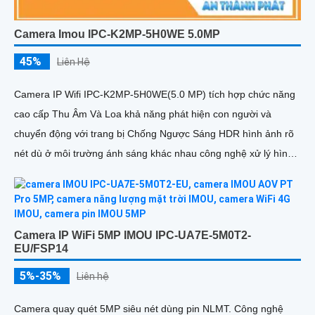
Camera Imou IPC-K2MP-5H0WE 5.0MP
45%
Liên Hệ
Camera IP Wifi IPC-K2MP-5H0WE(5.0 MP) tích hợp chức năng
cao cấp Thu Âm Và Loa khả năng phát hiện con người và
chuyển động với trang bị Chống Ngược Sáng HDR hình ảnh rõ
nét dù ở môi trường ánh sáng khác nhau công nghệ xử lý hình
ảnh thiếu sáng có màu ban đêm mang lại hình ảnh sắc nét
Camera IP WiFi 5MP IMOU IPC-UA7E-5M0T2-
EU/FSP14
5%-35%
Liên hệ
Camera quay quét 5MP siêu nét dùng pin NLMT. Công nghệ