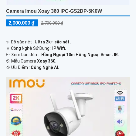
Camera Imou Xoay 360 IPC-GS2DP-5K0W
2,000,000 ₫
2,700,000 ₫
✨ Độ sắc nét :
Ultra 2k+ sắc nét .
⚜️ Công Nghệ Sử Dụng :
IP Wifi.
🔦 Xem ban đêm :
Hồng Ngoại 10m Hồng Ngoại Smart IR.
💦 Mẫu Camera
Xoay 360.
️💠 Ưu Điểm :
Công Nghệ AI.