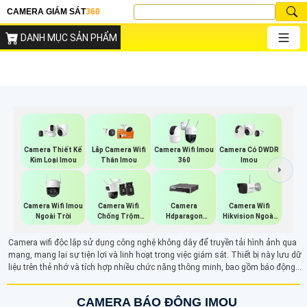
CAMERA GIÁM SÁT
360
DANH MỤC SẢN PHẨM
Camera Thiết Kế
Lắp Camera Wifi
Camera Wifi Imou
Camera Có DWDR
Kim Loại Imou
Thân Imou
360
Imou
Camera Wifi Imou
Camera Wifi
Camera Wifi
Camera
Ngoài Trời
Hikvision Ngoài
Chống Trộm
Hdparagon
Trời
Imou
Starlight
Camera wifi độc lập sử dụng công nghệ không dây để truyền tải hình ảnh qua
mạng, mang lại sự tiện lợi và linh hoạt trong việc giám sát. Thiết bị này lưu dữ
liệu trên thẻ nhớ và tích hợp nhiều chức năng thông minh, bao gồm báo động
chống trộm và đàm thoại 2 chiều. Với khả năng hoạt động độc lập, camera wifi
giúp người dùng dễ dàng theo dõi an ninh mọi lúc, mọi nơi, nâng cao hiệu quả
CAMERA BÁO ĐỘNG IMOU
bảo mật cho gia đình và doanh nghiệp.