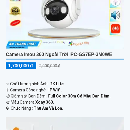
Camera Imou 360 Ngoài Trời IPC-GS7EP-3M0WE
1,700,000 ₫
2,000,000 ₫
✨ Chất lượng hình Ảnh :
2K Lite .
✳️ Camera Công nghệ :
IP Wifi.
🌙 Giám sát Ban Đêm :
Full Color 30m Có Màu Ban Ðêm.
🎨 Mẫu Camera
Xoay 360.
️💎 Chức Năng :
Thu Âm Và Loa.