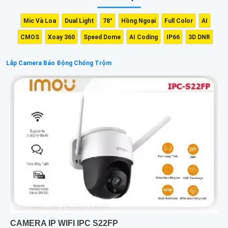
Mic Và Loa
Dual Light
78°
Hồng Ngoại
Full Color
AI
CMOS
Xoay 360
Speed Dome
AI Coding
IP66
3D DNR
Lắp Camera Báo Động Chống Trộm
CAMERA IP WIFI IPC S22FP