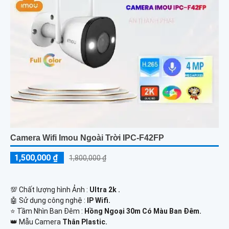
Camera Wifi Imou Ngoài Trời IPC-F42FP
1,500,000 ₫
1,800,000 ₫
💯 Chất lượng hình Ảnh :
Ultra 2k .
🤖️ Sử dụng công nghệ :
IP Wifi.
⭐ Tầm Nhìn Ban Đêm :
Hồng Ngoại 30m Có Màu Ban Đêm.
👑 Mẫu Camera
Thân Plastic.