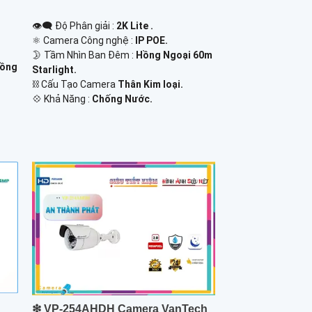
👁️‍🗨 Độ Phân giải :
2K Lite .
⚛️ Camera Công nghệ :
IP POE.
🌛 Tầm Nhìn Ban Đêm :
Hồng Ngoại 60m
Hồng
Starlight.
⛓ Cấu Tạo Camera
Thân Kim loại.
️💠 Khả Năng :
Chống Nước.
❇ VP-254AHDH Camera VanTech