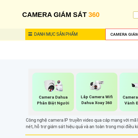
CAMERA GIÁM SÁT
360
DANH MỤC
SẢN PHẨM
CAMERA GIÁM
Lắp Camera Wifi
Camera Dahua
Camera
Dahua Xoay 360
Phân Biệt Người
Vành 
Công nghệ camera IP truyền video qua cáp mạng với mã hóa
nét, hỗ trợ giám sát hiệu quả và an toàn trong mọi điều k