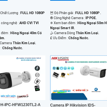
 Chất Lượng :
FULL HD 1080P
🦉 Độ Phân giải :
FULL HD 1080P .
®️ Công Nghệ Camera :
IP POE.
p công nghệ :
AHD CVI TVI
❈ Xem ban đêm :
Hồng Ngoại 50m 
Ngoại Smart IR.
 đêm :
Hồng Ngoại 40m Có
🤹 Camera Dòng
Thân Kim Loại.
êm.
️₤ Ưu Điểm :
Chống Nước.
ế Camera
Thân Kim Loại.
 :
Chống Nước.
DH-IPC-HFW1230TL2-A
Camera IP Hikvision IDS-