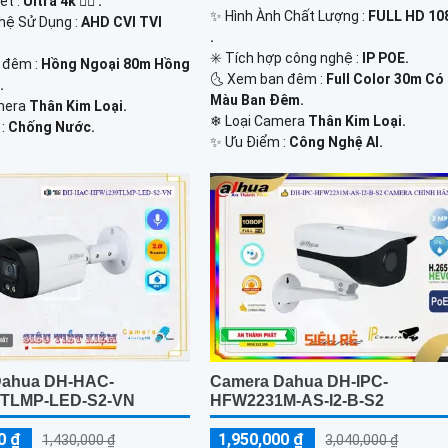
ét :
Ultra 4k 👍🏾 .
✨ Hình Ành Chất Lượng :
FULL HD 10
ghệ Sử Dụng :
AHD CVI TVI
.
✳️ Tích hợp công nghệ :
IP POE.
 đêm :
Hồng Ngoại 80m Hồng
🌜 Xem ban đêm :
Full Color 30m Có
.
Màu Ban Đêm.
mera
Thân Kim Loại.
❄ Loại Camera
Thân Kim Loại.
 :
Chống Nước.
️✨ Ưu Điểm :
Công Nghệ AI.
Dahua DH-HAC-
Camera Dahua DH-IPC-
TLMP-LED-S2-VN
HFW2231M-AS-I2-B-S2
0 ₫
1,950,000 ₫
1,430,000 ₫
3,040,000 ₫