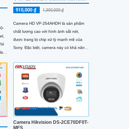
910,000 ₫
1,300,000 ₫
Camera HD VP-254AHDH là sản phẩm
0-
chất lượng cao với hình ảnh sắt nét,
el,
được trang bị chip xử lý mạnh mẽ của
Sony. Đặc biệt, camera này có khả năng
ại
quan sát ban đêm với hồng ngoại lên
đến 40m, giúp bạn kiểm soát hoạt động
trong điều kiện thiếu sáng
Camera Hikvision DS-2CE70DF0T-
MFS