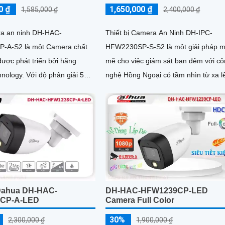
0 ₫
1,650,000 ₫
1,585,000 ₫
2,400,000 ₫
a an ninh DH-HAC-
Thiết bị Camera An Ninh DH-IPC-
-A-S2 là một Camera chất
HFW2230SP-S-S2 là một giải pháp 
ược phát triển bởi hãng
mẽ cho việc giám sát ban đêm với c
độ phân giải 5MP,
nghệ Hồng Ngoại có tầm nhìn từ xa l
 cung cấp hình ảnh rõ nét và
đến 30m. Được thiết kế phù hợp cho.
Dahua DH-HAC-
DH-HAC-HFW1239CP-LED
CP-A-LED
Camera Full Color
30%
2,300,000 ₫
1,900,000 ₫