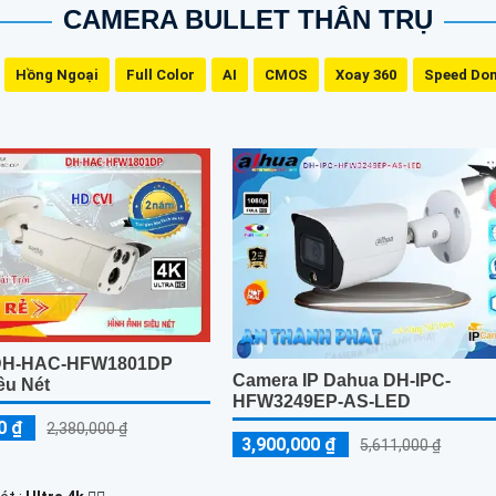
CAMERA BULLET THÂN TRỤ
Hồng Ngoại
Full Color
AI
CMOS
Xoay 360
Speed Do
DH-HAC-HFW1801DP
Camera IP Dahua DH-IPC-
êu Nét
HFW3249EP-AS-LED
0 ₫
2,380,000 ₫
3,900,000 ₫
5,611,000 ₫