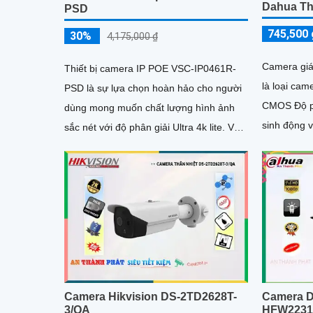
Dahua Th
PSD
745,500 
30%
4,175,000 ₫
Camera gi
Thiết bị camera IP POE VSC-IP0461R-
là loại cam
PSD là sự lựa chọn hoàn hảo cho người
CMOS Độ ph
dùng mong muốn chất lượng hình ảnh
sinh động 
sắc nét với độ phân giải Ultra 4k lite. Với
sát ban đê
công nghệ Chống Ngược Sáng...
Camera Hikvision DS-2TD2628T-
Camera D
3/QA
HFW2231