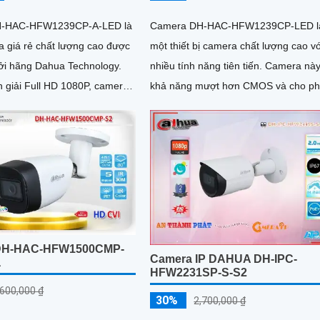
-HAC-HFW1239CP-A-LED là
Camera DH-HAC-HFW1239CP-LED l
 giá rẻ chất lượng cao được
một thiết bị camera chất lượng cao vớ
ởi hãng Dahua Technology.
nhiều tính năng tiên tiến. Camera này có
n giải Full HD 1080P, camera
khả năng mượt hơn CMOS và cho p
h ảnh sắc nét và chi tiết
xem ban đêm Full Color trong khoản
cách 20m
DH-HAC-HFW1500CMP-
Camera IP DAHUA DH-IPC-
a
HFW2231SP-S-S2
,600,000 ₫
30%
2,700,000 ₫