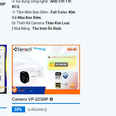
✳️ Sử dụng công nghệ :
AHD CVI TVI
80P
BCS.
💡 Tầm Nhìn Ban Đêm :
Full Color 40m
Có Màu Ban Đêm.
🎲 Thiết Kế Camera
Thân Kim Loại.
️ƒ Khả Năng :
Thu hình Ổn Định.
Camera VP-2230IP ❂
30%
2,400,000 ₫