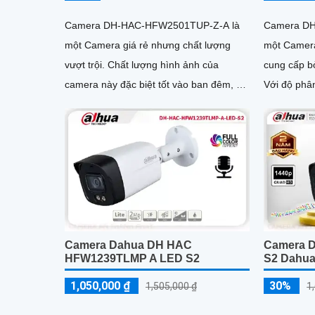
Camera DH-HAC-HFW2501TUP-Z-A là
Camera DH
một Camera giá rẻ nhưng chất lượng
một Camera
vượt trội. Chất lượng hình ảnh của
cung cấp b
camera này đặc biệt tốt vào ban đêm, với
Với độ phâ
công nghệ hồng ngoại 80m và hình ảnh
đảm bảo hìn
sắc nét
Camera Dahua DH HAC
Camera 
HFW1239TLMP A LED S2
S2 Dahu
1,050,000 ₫
30%
1,505,000 ₫
1