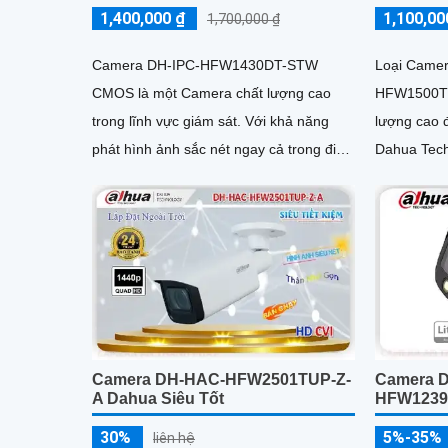
1,400,000 ₫
1,100,00
1,700,000 ₫
Camera DH-IPC-HFW1430DT-STW
Loại Camer
CMOS là một Camera chất lượng cao
HFW1500TP
trong lĩnh vực giám sát. Với khả năng
lượng cao đ
phát hình ảnh sắc nét ngay cả trong điều
Dahua Technology. Với 
kiện ánh sáng yếu hoặc ban đêm nhờ
camera này
công nghệ hồng ngoại 30m
chi tiết
Camera DH-HAC-HFW2501TUP-Z-
Camera 
A Dahua Siêu Tốt
HFW1239
30%
5%-35%
liên hệ