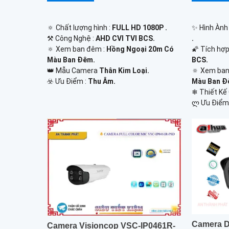
🔅 Chất lượng hình :
FULL HD 1080P .
✨ Hình Ành
⚒ Công Nghệ :
AHD CVI TVI BCS.
.
🔅 Xem ban đêm :
Hồng Ngoại 20m Có
🌠 Tích hợ
Màu Ban Đêm.
BCS.
👑 Mẫu Camera
Thân Kim Loại.
🔅 Xem ban
️☣️ Ưu Điểm :
Thu Âm.
Màu Ban Đ
❄ Thiết K
️ლ Ưu Điểm
Camera 
Camera Visioncop VSC-IP0461R-