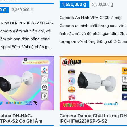
1,650,000 ₫
2,900,000 ₫
0 ₫
3,360,000 ₫
Camera An Ninh VPH-C409 là một
 Ninh DH-IPC-HFW2231T-AS-
Camera an ninh chất lượng cao, với 
amera giám sát hiện đại, với
ảnh sắc nét và độ phân giải Ultra 2k. Ấn
iám sát ban đêm bằng công
tượng ơn với những thông số là Cam
0m. Với độ phân giải
này cho phép xem ban đêm nhờ...
era này cho hình...
Dahua DH-HAC-
Camera Dahua Chất Lượng DH
TP-A-S2 Có Ghi Âm
IPC-HFW2230SP-S-S2