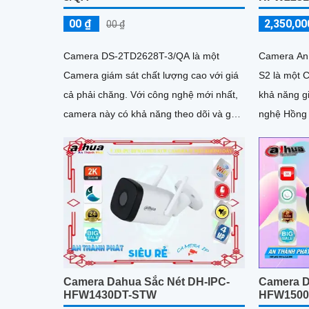
00 ₫
2,350,00
00 ₫
Camera DS-2TD2628T-3/QA là một
Camera An
Camera giám sát chất lượng cao với giá
S2 là một C
cả phải chăng. Với công nghệ mới nhất,
khả năng g
camera này có khả năng theo dõi và ghi
nghệ Hồng Ngoại 8
lại hình ảnh chất lượng ống kính 2MP
2.0 MP, cam
Camera Dahua Sắc Nét DH-IPC-
Camera 
HFW1430DT-STW
HFW1500