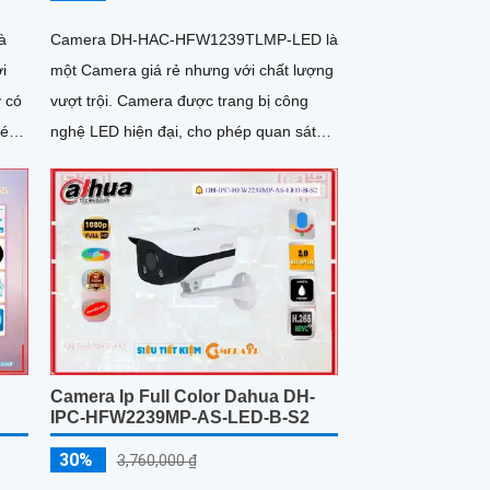
à
Camera DH-HAC-HFW1239TLMP-LED là
i
một Camera giá rẻ nhưng với chất lượng
vượt trội. Camera được trang bị công
hép
nghệ LED hiện đại, cho phép quan sát
g
mọi chi tiết ngay cả trong môi trường ánh
sáng yếu
Camera Ip Full Color Dahua DH-
IPC-HFW2239MP-AS-LED-B-S2
30%
3,760,000 ₫