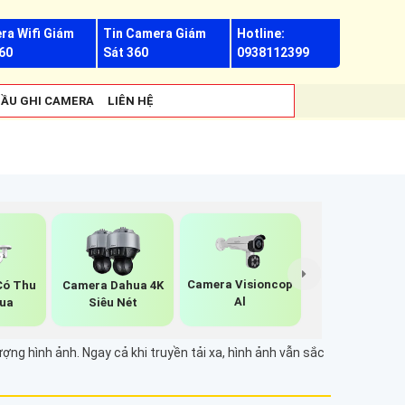
ra Wifi Giám
Tin Camera Giám
Hotline:
60
Sát 360
0938112399
ẦU GHI CAMERA
LIÊN HỆ
Camera Visioncop
Có Thu
Camera Dahua 4K
Al
ua
Siêu Nét
ợng hình ảnh. Ngay cả khi truyền tải xa, hình ảnh vẫn sắc