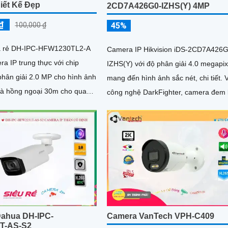
iết Kế Đẹp
2CD7A426G0-IZHS(Y) 4MP
₫
100,000 ₫
45%
á rẻ DH-IPC-HFW1230TL2-A
Camera IP Hikvision iDS-2CD7A426G
era IP trung thực với chip
IZHS(Y) với độ phân giải 4.0 megapix
ân giải 2.0 MP cho hình ảnh
mang đến hình ảnh sắc nét, chi tiết. Với
và hồng ngoại 30m cho quan
công nghệ DarkFighter, camera đem l
m
chất lượng hình ảnh cực...
ahua DH-IPC-
Camera VanTech VPH-C409
T-AS-S2