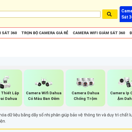
Came
Sát 3
 SÁT 360
TRỌN BỘ CAMERA GIÁ RẺ
CAMERA WIFI GIÁM SÁT 360
Đ
 Thiết Lập
Camera Wifi Dahua
Camera Dahua
Camera Ip 
Đai Dahua
Có Màu Ban Đêm
Chống Trộm
Ậm Dah
 dữ liệu bằng dãy số nhị phân giúp bảo vệ thông tin và duy trì chất lư
iện.