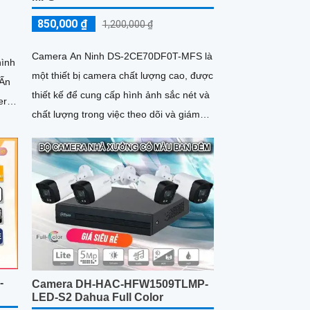
850,000 ₫
1,200,000 ₫
Camera An Ninh DS-2CE70DF0T-MFS là
hình
một thiết bị camera chất lượng cao, được
thiết kế để cung cấp hình ảnh sắc nét và
era
chất lượng trong việc theo dõi và giám
sát an ninh. Với độ...
-
Camera DH-HAC-HFW1509TLMP-
LED-S2 Dahua Full Color