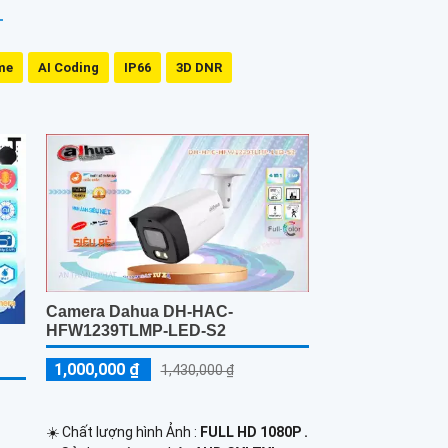
me
AI Coding
IP66
3D DNR
Camera Dahua DH-HAC-
HFW1239TLMP-LED-S2
1,000,000 ₫
1,430,000 ₫
☀️ Chất lượng hình Ảnh :
FULL HD 1080P .