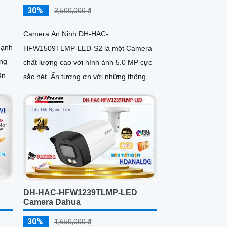
30%
3,500,000 ₫
Camera An Ninh DH-HAC-
mạnh
HFW1509TLMP-LED-S2 là một Camera
ông
chất lượng cao với hình ảnh 5.0 MP cực
ên
sắc nét. Ấn tượng ơn với những thông số
..
là camera này hỗ trợ xem ban đêm màu
sắc...
DH-HAC-HFW1239TLMP-LED
Camera Dahua
30%
1,650,000 ₫