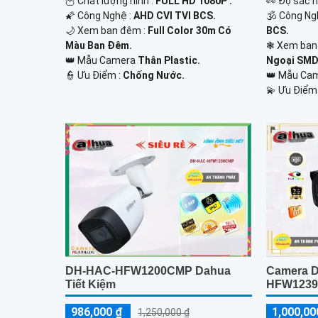
🦉 Chất lượng hình :
FULL HD 1080P .
️👀 Độ sắc n
🌠 Công Nghệ :
AHD CVI TVI BCS.
🕉️ Công N
🌙 Xem ban đêm :
Full Color 30m Có
BCS.
Màu Ban Đêm.
❃ Xem ban
👑 Mẫu Camera
Thân Plastic.
Ngoại SMD
️👮 Ưu Điểm :
Chống Nước.
👑 Mẫu Ca
️💫 Ưu Điểm
DH-HAC-HFW1200CMP Dahua
Camera 
Tiết Kiệm
HFW1239
986,000 ₫
1,000,00
1,250,000 ₫