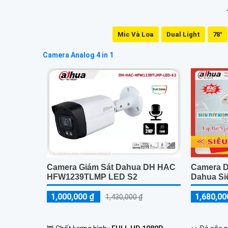
Mic Và Loa
Dual Light
78°
Camera Analog 4 in 1
Camera Giám Sát Dahua DH HAC
Camera 
HFW1239TLMP LED S2
Dahua Si
1,000,000 ₫
1,680,00
1,430,000 ₫