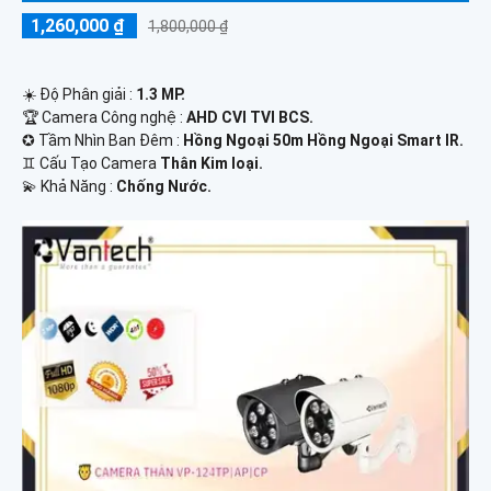
1,260,000 ₫
1,800,000 ₫
☀️ Độ Phân giải :
1.3 MP.
🏆 Camera Công nghệ :
AHD CVI TVI BCS.
✪ Tầm Nhìn Ban Đêm :
Hồng Ngoại 50m Hồng Ngoại Smart IR.
♊ Cấu Tạo Camera
Thân Kim loại.
️💫 Khả Năng :
Chống Nước.