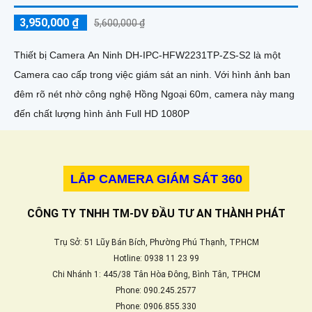
3,950,000 ₫
5,600,000 ₫
Thiết bị Camera An Ninh DH-IPC-HFW2231TP-ZS-S2 là một
Camera cao cấp trong việc giám sát an ninh. Với hình ảnh ban
đêm rõ nét nhờ công nghệ Hồng Ngoại 60m, camera này mang
đến chất lượng hình ảnh Full HD 1080P
LẮP CAMERA GIÁM SÁT 360
CÔNG TY TNHH TM-DV ĐẦU TƯ AN THÀNH PHÁT
Trụ Sở: 51 Lũy Bán Bích, Phường Phú Thạnh, TP.HCM
Hotline: 0938 11 23 99
Chi Nhánh 1: 445/38 Tân Hòa Đông, Bình Tân, TPHCM
Phone: 090.245.2577
Phone: 0906.855.330