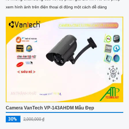
xem hình ảnh trên điện thoại di động một cách dễ dàng
Camera VanTech VP-143AHDM Mẫu Đẹp
30%
2,000,000 ₫