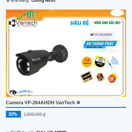
️👮 Khả Năng :
Chống Nước.
Camera VP-264AHDH VanTech ✲
30%
2,800,000 ₫