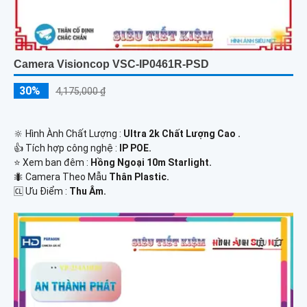
Camera Visioncop VSC-IP0461R-PSD
30%
4,175,000 ₫
🔆 Hình Ành Chất Lượng :
Ultra 2k Chất Lượng Cao .
👍 Tích hợp công nghệ :
IP POE.
⭐ Xem ban đêm :
Hồng Ngoại 10m Starlight.
🐜 Camera Theo Mẫu
Thân Plastic.
️🆑 Ưu Điểm :
Thu Âm.