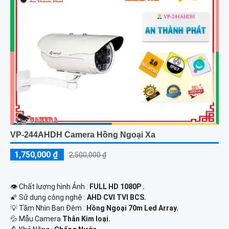
VP-244AHDH Camera Hồng Ngoại Xa
1,750,000 ₫
2,500,000 ₫
👁 Chất lượng hình Ảnh :
FULL HD 1080P .
🌠 Sử dụng công nghệ :
AHD CVI TVI BCS.
💡 Tầm Nhìn Ban Đêm :
Hồng Ngoại 70m Led Array.
💦 Mẫu Camera
Thân Kim loại.