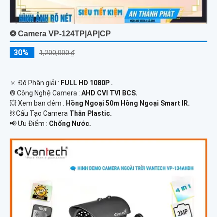
❂ Camera VP-124TP|AP|CP
30%
1,200,000 ₫
🔅 Độ Phân giải :
FULL HD 1080P .
®️ Công Nghệ Camera :
AHD CVI TVI BCS.
💥 Xem ban đêm :
Hồng Ngoại 50m Hồng Ngoại Smart IR.
⛓ Cấu Tạo Camera
Thân Plastic.
️📢 Ưu Điểm :
Chống Nước.