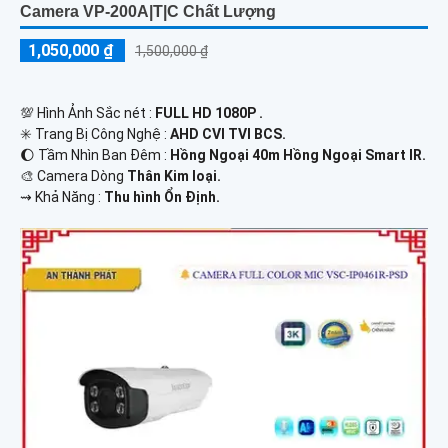
Camera VP-200A|T|C Chất Lượng
1,050,000 ₫
1,500,000 ₫
💯 Hình Ảnh Sắc nét :
FULL HD 1080P .
✳️ Trang Bị Công Nghệ :
AHD CVI TVI BCS.
🌔 Tầm Nhìn Ban Đêm :
Hồng Ngoại 40m Hồng Ngoại Smart IR.
🎨 Camera Dòng
Thân Kim loại.
️⇝ Khả Năng :
Thu hình Ổn Định.