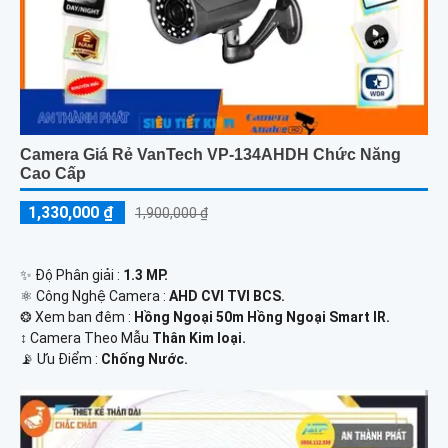
Camera Giá Rẻ VanTech VP-134AHDH Chức Năng
Cao Cấp
1,330,000 ₫
1,900,000 ₫
✨ Độ Phân giải :
1.3 MP.
⚛️ Công Nghệ Camera :
AHD CVI TVI BCS.
❂ Xem ban đêm :
Hồng Ngoại 50m Hồng Ngoại Smart IR.
↕️ Camera Theo Mẫu
Thân Kim loại.
️📡 Ưu Điểm :
Chống Nước.