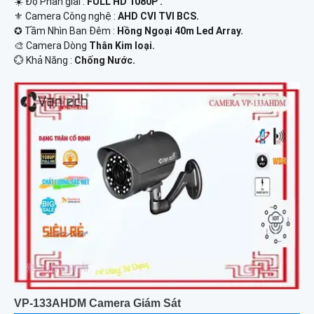
☀️ Độ Phân giải :
FULL HD 1080P .
⚜️ Camera Công nghệ :
AHD CVI TVI BCS.
✪ Tầm Nhìn Ban Đêm :
Hồng Ngoại 40m Led Array.
🎨 Camera Dòng
Thân Kim loại.
️💮 Khả Năng :
Chống Nước.
VP-133AHDM Camera Giám Sát