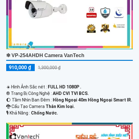
❇ VP-254AHDH Camera VanTech
910,000 ₫
1,300,000 ₫
☀️ Hình Ảnh Sắc nét :
FULL HD 1080P .
®️ Trang Bị Công Nghệ :
AHD CVI TVI BCS.
🌔 Tầm Nhìn Ban Đêm :
Hồng Ngoại 40m Hồng Ngoại Smart IR.
🐉️ Cấu Tạo Camera
Thân Kim loại.
️🎙 Khả Năng :
Chống Nước.