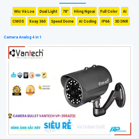
Mic Và Loa
Dual Light
78°
Hồng Ngoại
Full Color
AI
CMOS
Xoay 360
Speed Dome
AI Coding
IP66
3D DNR
Camera Analog 4 in 1