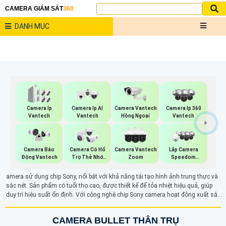
CAMERA GIÁM SÁT
360
DANH MỤC
Camera Ip
Camera Ip AI
Camera Vantech
Camera Ip 360
Vantech
Vantech
Hồng Ngoại
Vantech
Camera Có Hổ
Camera Vantech
Lắp Camera
Camera Báo
Trợ Thẻ Nhớ
Zoom
Speedom
Động Vantech
Vantech
Vantech
amera sử dụng chip Sony, nổi bật với khả năng tái tạo hình ảnh trung thực và
sắc nét. Sản phẩm có tuổi thọ cao, được thiết kế để tỏa nhiệt hiệu quả, giúp
duy trì hiệu suất ổn định. Với công nghệ chip Sony camera hoạt động xuất sắc
trong môi trường ánh sáng yếu, đảm bảo giám sát chất lượng tốt nhất. Đây là
giải pháp lý tưởng cho những ai cần một hệ thống an ninh bền bỉ và hiệu quả
CAMERA BULLET THÂN TRỤ
trong mọi điều kiện.