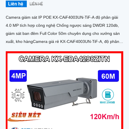
Liên hệ
LIÊN HỆ
Camera giám sát IP POE KX-CAiF4003UN-TiF-A độ phân giải
4.0 MP tích hợp công nghệ Chống ngược sáng DWDR 120db,
giám sát ban đêm Full Color 50m chuyên dụng cho xưởng sản
xuất, kho hàngCamera giá rẻ KX-CAiF4003UN-TiF-A, độ phân
giải 4