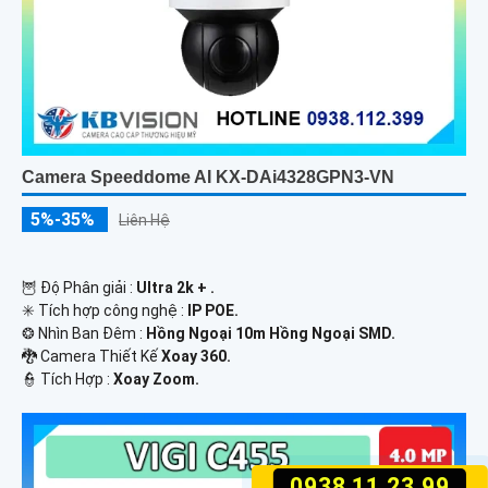
Camera Speeddome AI KX-DAi4328GPN3-VN
5%-35%
Liên Hệ
🦉 Độ Phân giải :
Ultra 2k + .
✳️ Tích hợp công nghệ :
IP POE.
❂ Nhìn Ban Đêm :
Hồng Ngoại 10m Hồng Ngoại SMD.
🐉️ Camera Thiết Kế
Xoay 360.
️👮 Tích Hợp :
Xoay Zoom.
0938.11.23.99