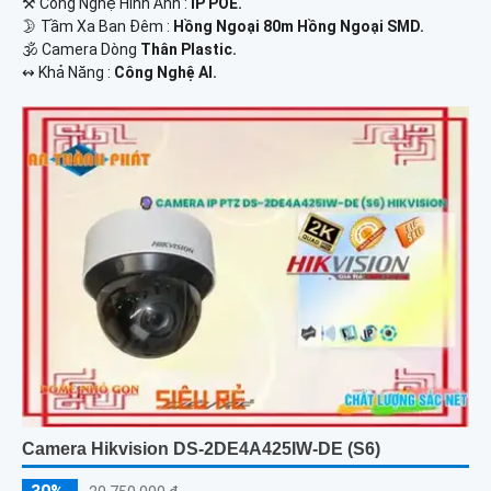
⚒ Công Nghệ Hình Ảnh :
IP POE.
🌛 Tầm Xa Ban Đêm :
Hồng Ngoại 80m Hồng Ngoại SMD.
🕉️ Camera Dòng
Thân Plastic.
️↭ Khả Năng :
Công Nghệ AI.
Camera Hikvision DS-2DE4A425IW-DE (S6)