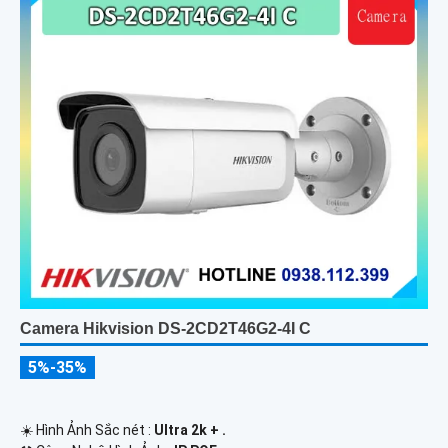
Camera Hikvision DS-2CD2T46G2-4I C
5%-35%
☀️ Hình Ảnh Sắc nét :
Ultra 2k + .