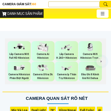
CAMERA GIÁM SÁT
360
DANH MỤC SẢN PHẨM
Camera Wifi
Lắp Camera Wifi
Camera Ai
Lắp Camera
Hikvision Trong
Full HD Hikvision
Hikvision
H.265+ Hikvision
Nhà
Camera Hikvision
Camera Ultra 3k
Camera Ip Thân
Đầu Ghi 8 Kênh
Phân Biệt Người
Hikvision
Trụ Hikvision
Giá Rẻ Dahua
CAMERA QUAN SÁT RÕ NÉT
Mic Và Loa
Dual Light
78°
Hồng Ngoại
Full Color
AI