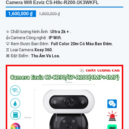
Camera Wifi Ezviz CS-H8c-R200-1K3WKFL
1,600,000 ₫
1,800,000 ₫
🔆 Chất lượng hình Ảnh :
Ultra 2k + .
👍 Camera Công nghệ :
IP Wifi.
💡 Xem Được Ban Đêm :
Full Color 20m Có Màu Ban Ðêm.
♊ Loại Camera
Xoay 360.
️⌘ Đặt Điểm :
Thu Âm Và Loa.