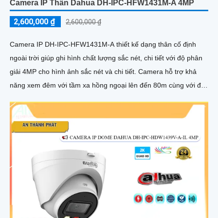
Camera IP Thân Dahua DH-IPC-HFW1431M-A 4MP
2,600,000 ₫
2,600,000 ₫
Camera IP DH-IPC-HFW1431M-A thiết kế dạng thân cố định
ngoài trời giúp ghi hình chất lượng sắc nét, chi tiết với độ phân
giải 4MP cho hình ảnh sắc nét và chi tiết. Camera hỗ trợ khả
năng xem đêm với tầm xa hồng ngoại lên đến 80m cùng với đó
là tính năng phát hiện con người giúp bảo vệ an ninh hiệu quả