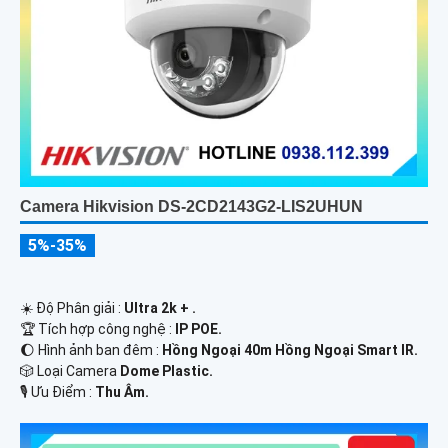
Camera Hikvision DS-2CD2143G2-LIS2UHUN
5%-35%
☀️ Độ Phân giải :
Ultra 2k + .
🏆 Tích hợp công nghệ :
IP POE.
🌔 Hình ảnh ban đêm :
Hồng Ngoại 40m Hồng Ngoại Smart IR.
🎲 Loại Camera
Dome Plastic.
️🎙 Ưu Điểm :
Thu Âm.