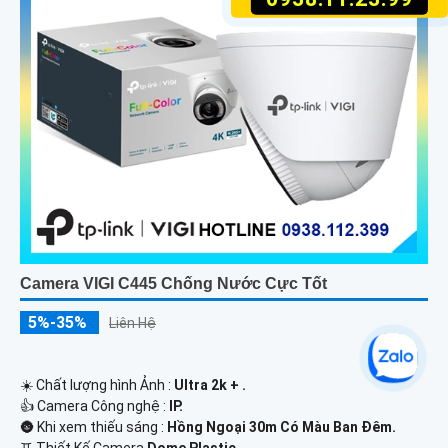
Camera VIGI C445 Chống Nước Cực Tốt
5%-35%
Liên Hệ
☀️ Chất lượng hình Ảnh :
Ultra 2k + .
👍 Camera Công nghệ :
IP.
🌚 Khi xem thiếu sáng :
Hồng Ngoại 30m Có Màu Ban Ðêm.