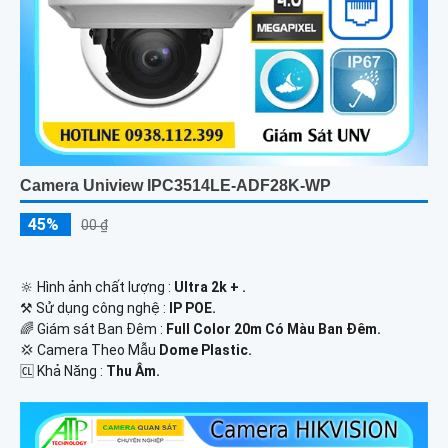
Camera Uniview IPC3514LE-ADF28K-WP
45%
00 ₫
🔆 Hình ảnh chất lượng :
Ultra 2k + .
⚒ Sử dụng công nghệ :
IP POE.
🌈 Giám sát Ban Đêm :
Full Color 20m Có Màu Ban Ðêm.
💢 Camera Theo Mẫu
Dome Plastic.
️🆑 Khả Năng :
Thu Âm.