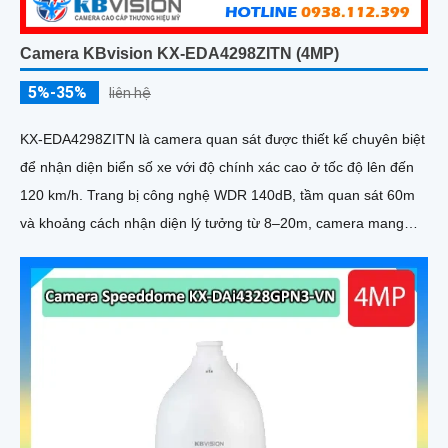
Camera KBvision KX-EDA4298ZITN (4MP)
5%-35%
liên hệ
KX-EDA4298ZITN là camera quan sát được thiết kế chuyên biệt
để nhận diện biển số xe với độ chính xác cao ở tốc độ lên đến
120 km/h. Trang bị công nghệ WDR 140dB, tầm quan sát 60m
và khoảng cách nhận diện lý tưởng từ 8–20m, camera mang
đến hình ảnh sắc nét trong mọi điều kiện ánh sáng