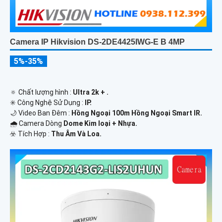
Camera IP Hikvision DS-2DE4425IWG-E B 4MP
5%-35%
🔅 Chất lượng hình :
Ultra 2k + .
✳️ Công Nghệ Sử Dụng :
IP.
🌙 Video Ban Đêm :
Hồng Ngoại 100m Hồng Ngoại Smart IR.
🌧️ Camera Dòng
Dome Kim loại + Nhựa.
️☣️ Tích Hợp :
Thu Âm Và Loa.