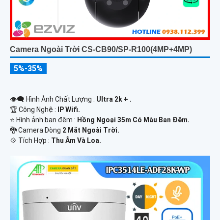
Camera Ngoài Trời CS-CB90/SP-R100(4MP+4MP)
5%-35%
👁️‍🗨 Hình Ành Chất Lượng :
Ultra 2k + .
🏆 Công Nghệ :
IP Wifi.
⭐ Hình ảnh ban đêm :
Hồng Ngoại 35m Có Màu Ban Ðêm.
🐉️ Camera Dòng
2 Mắt Ngoài Trời.
️💠 Tích Hợp :
Thu Âm Và Loa.