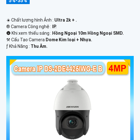
5%-35%
☀️ Chất lượng hình Ảnh :
Ultra 2k + .
®️ Camera Công nghệ :
IP.
🌚 Khi xem thiếu sáng :
Hồng Ngoại 10m Hồng Ngoại SMD.
⚒ Cấu Tạo Camera
Dome Kim loại + Nhựa.
️ƒ Khả Năng :
Thu Âm.