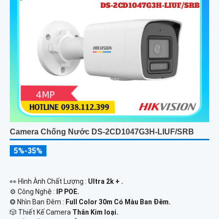
Camera Chống Nước DS-2CD1047G3H-LIUF/SRB
5%-35%
️👀 Hình Ành Chất Lượng :
Ultra 2k + .
⚙ Công Nghệ :
IP POE.
❂ Nhìn Ban Đêm :
Full Color 30m Có Màu Ban Ðêm.
🎲 Thiết Kế Camera
Thân Kim loại.