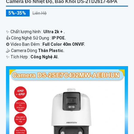
Camera Đo Nhiệt Độ, Báo Khói DS-2TD2617-6/PA
5%-35%
Liên Hệ
✨ Chất lượng hình :
Ultra 2k + .
👍 Công Nghệ Sử Dụng :
IP POE.
❂ Video Ban Đêm :
Full Color 40m ONVIF.
🤹 Camera Dòng
Thân Plastic.
️✨ Tích Hợp :
Công Nghệ AI.