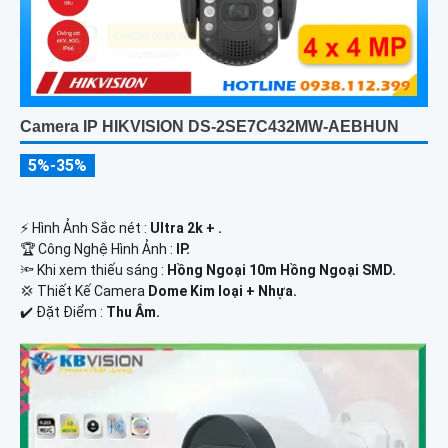
Camera IP HIKVISION DS-2SE7C432MW-AEBHUN
5%-35%
️⚡ Hình Ảnh Sắc nét :
Ultra 2k + .
🏆 Công Nghệ Hình Ảnh :
IP.
🔦 Khi xem thiếu sáng :
Hồng Ngoại 10m Hồng Ngoại SMD.
💢 Thiết Kế Camera
Dome Kim loại + Nhựa.
️✔️ Đặt Điểm :
Thu Âm.