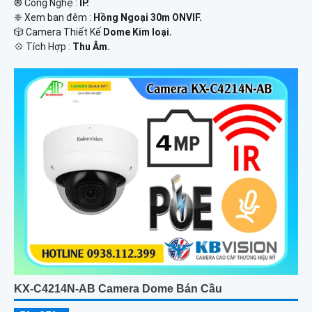
®️ Công Nghệ :
IP.
❈ Xem ban đêm :
Hồng Ngoại 30m ONVIF.
🎲 Camera Thiết Kế
Dome Kim loại.
️💠 Tích Hợp :
Thu Âm.
KX-C4214N-AB Camera Dome Bán Cầu