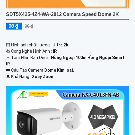
SDT5X425-4Z4-WA-2812 Camera Speed Dome 2K
00 ₫
00 ₫
🦉 Hình ảnh chất lượng :
Ultra 2k .
👍 Công Nghệ Hình Ảnh :
IP.
🔅 Tầm Nhìn Ban Đêm :
Hồng Ngoại 100m Hồng Ngoại Smart
IR.
👑 Cấu Tạo Camera
Dome Kim loại.
️🔔 Khả Năng :
Xoay Zoom.