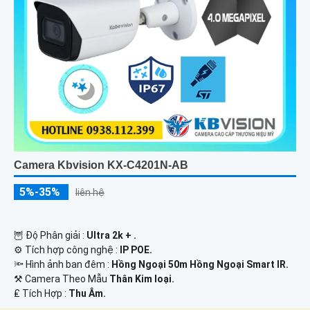
Camera Kbvision KX-C4201N-AB
5%-35%
liên hệ
🦉 Độ Phân giải :
Ultra 2k + .
⚙ Tích hợp công nghệ :
IP POE.
🔦 Hình ảnh ban đêm :
Hồng Ngoại 50m Hồng Ngoại Smart IR.
⚒ Camera Theo Mẫu
Thân Kim loại.
️₤ Tích Hợp :
Thu Âm.