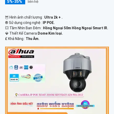
5%-35%
liên hệ
🦉 Hình ảnh chất lượng :
Ultra 2k + .
®️ Sử dụng công nghệ :
IP POE.
💥 Tầm Nhìn Ban Đêm :
Hồng Ngoại 50m Hồng Ngoại Smart IR.
💎 Thiết Kế Camera
Dome Kim loại.
️₤ Khả Năng :
Thu Âm.