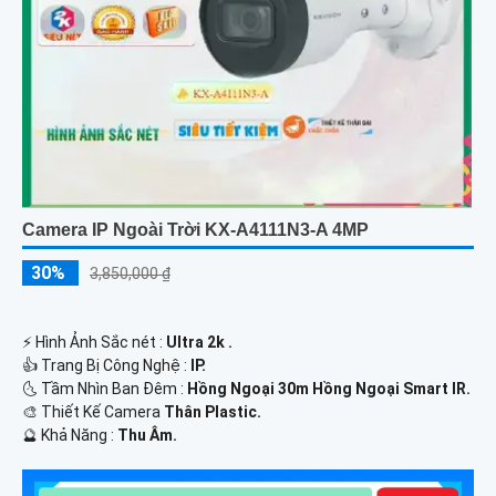
Camera IP Ngoài Trời KX-A4111N3-A 4MP
30%
3,850,000 ₫
️⚡ Hình Ảnh Sắc nét :
Ultra 2k .
👍 Trang Bị Công Nghệ :
IP.
🌜 Tầm Nhìn Ban Đêm :
Hồng Ngoại 30m Hồng Ngoại Smart IR.
🎨 Thiết Kế Camera
Thân Plastic.
️🔮 Khả Năng :
Thu Âm.