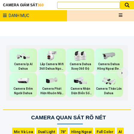
CAMERA GIÁM SÁT
360
DANH MỤC
Lắp Camera Wifi
Camera Ip AI
Camera Dahua
Camera Dahua
360 Dahua Ngoài
Dahua
Xoay 360 Độ
Hồng Ngoại Ban
Trời
Đêm
Camera Đếm
Camera Phát
Camera Nhận
Camera Thân Lớn
Người Dahua
Hiện Khuôn Mặt
Diện Biển Số
Dahua
Dahua
Dahua
CAMERA QUAN SÁT RÕ NÉT
Mic Và Loa
Dual Light
78°
Hồng Ngoại
Full Color
AI