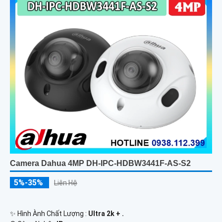
Camera Dahua 4MP DH-IPC-HDBW3441F-AS-S2
5%-35%
Liên Hệ
✨ Hình Ành Chất Lượng :
Ultra 2k + .