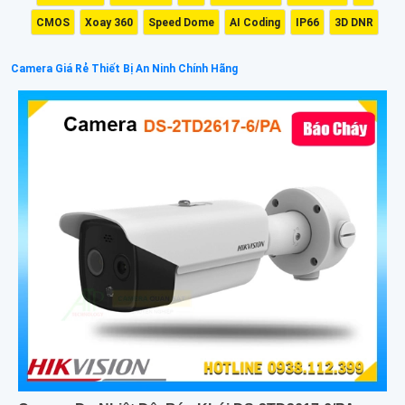
CMOS
Xoay 360
Speed Dome
AI Coding
IP66
3D DNR
Camera Giá Rẻ Thiết Bị An Ninh Chính Hãng