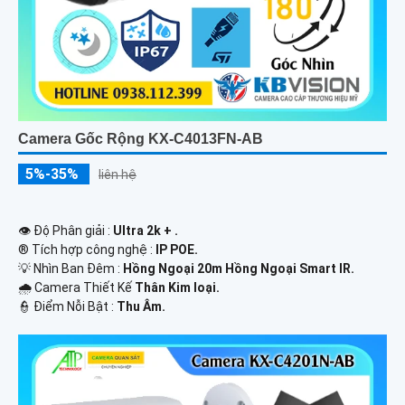
Camera Gốc Rộng KX-C4013FN-AB
5%-35%
liên hệ
👁 Độ Phân giải :
Ultra 2k + .
®️ Tích hợp công nghệ :
IP POE.
💡 Nhìn Ban Đêm :
Hồng Ngoại 20m Hồng Ngoại Smart IR.
🌧️ Camera Thiết Kế
Thân Kim loại.
️👮 Điểm Nỗi Bật :
Thu Âm.