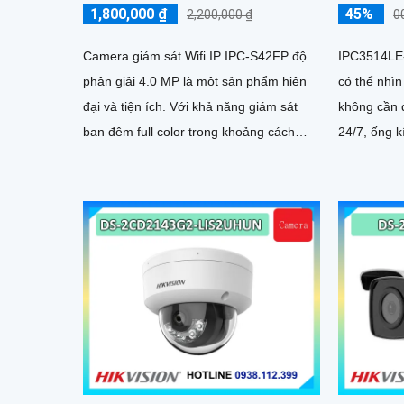
45%
1,800,000 ₫
0
2,200,000 ₫
IPC3514LE
Camera giám sát Wifi IP IPC-S42FP độ
có thể nhì
phân giải 4.0 MP là một sản phẩm hiện
không cần 
đại và tiện ích. Với khả năng giám sát
24/7, ống k
ban đêm full color trong khoảng cách
mciro thu â
20m, camera này cho phép...
nguồn qua
sáng WDR 1