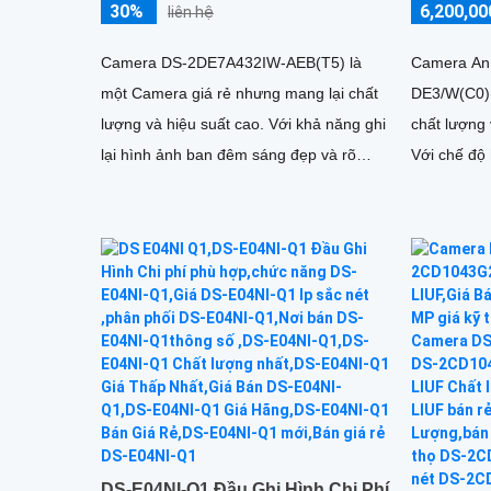
30%
6,200,00
liên hệ
Camera DS-2DE7A432IW-AEB(T5) là
Camera An
một Camera giá rẻ nhưng mang lại chất
DE3/W(C0)(
lượng và hiệu suất cao. Với khả năng ghi
chất lượng 
lại hình ảnh ban đêm sáng đẹp và rõ
Với chế độ
ràng, camera này hỗ trợ hồng ngoại lên
IR, camera
đến 150m
ban đêm sá
đến 20m
DS-E04NI-Q1 Đầu Ghi Hình Chi Phí