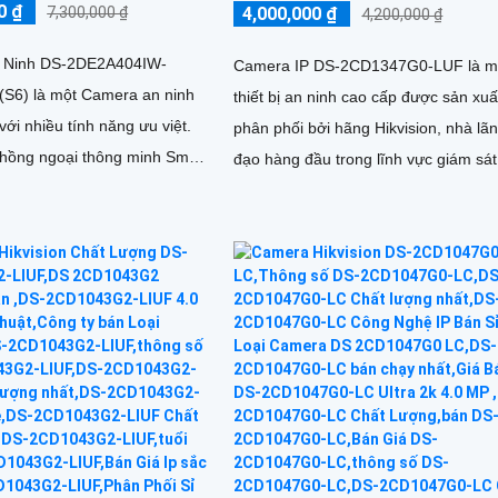
0 ₫
4,000,000 ₫
7,300,000 ₫
4,200,000 ₫
 Ninh DS-2DE2A404IW-
Camera IP DS-2CD1347G0-LUF là m
S6) là một Camera an ninh
thiết bị an ninh cao cấp được sản xuấ
với nhiều tính năng ưu việt.
phân phối bởi hãng Hikvision, nhà lã
 hồng ngoại thông minh Smart
đạo hàng đầu trong lĩnh vực giám sát
 có khả năng chụp hình ảnh
video. Đây là một loại camera có độ phân
ng đẹp với tầm nhìn xa lên
giải cao và tích hợp nhiều tính năng 
việt