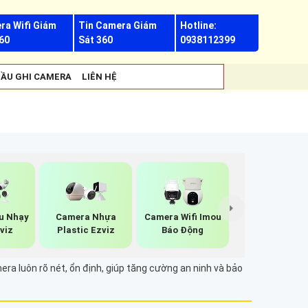
ra Wifi Giám
Tin Camera Giám
Hotline:
60
Sát 360
0938112399
ẦU GHI CAMERA
LIÊN HỆ
u Nhạy
Camera Nhựa
Camera Wifi Imou
viz
Plastic Ezviz
Báo Động
a luôn rõ nét, ổn định, giúp tăng cường an ninh và bảo