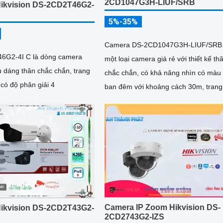
2CD1047G3H-LIUF/SRB
ikvision DS-2CD2T46G2-
5%-35%
Camera DS-2CD1047G3H-LIUF/SRB 
6G2-4I C là dòng camera
một loại camera giá rẻ với thiết kế th
ểu dáng thân chắc chắn, trang
chắc chắn, có khả năng nhìn có màu
 có độ phân giải 4
ban đêm với khoảng cách 30m, trang
công nghệ IP PoE giúp lắp đặt dễ dà
trang bị công nghệ chống ngược sán
DWDR 120db
Camera IP Zoom Hikvision DS-
ikvision DS-2CD2T43G2-
2CD2743G2-IZS