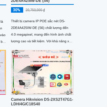
2DE4A425IW-DE (S6)
30%
20,750,000 ₫
Thiết bị camera IP POE sắc nét DS-
là
2DE4A425IW-DE (S6) chất lượng đến
ân
4.0 megapixel, mang đến hình ảnh chất
 vào
lượng cao và tiết kiệm. Với khả năng xem
 bị
vào ban đêm với hồng ngoại lên...
ng,
g
Camera Hikvision DS-2XS2T47G1-
LDH/4G/C18S40