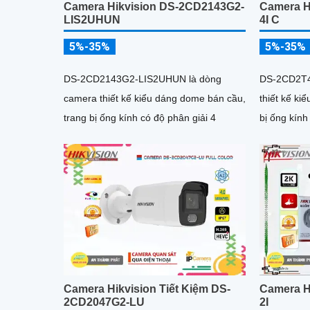
Camera Hikvision DS-2CD2143G2-
Camera H
LIS2UHUN
4I C
5%-35%
5%-35%
DS-2CD2143G2-LIS2UHUN là dòng
DS-2CD2T4
camera thiết kế kiểu dáng dome bán cầu,
thiết kế ki
trang bị ống kính có độ phân giải 4
bị ống kính
Camera Hikvision Tiết Kiệm DS-
Camera H
2CD2047G2-LU
2I