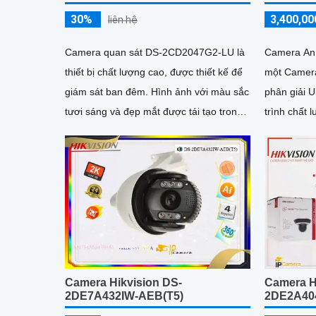
30%
3,400,00
liên hệ
Camera quan sát DS-2CD2047G2-LU là
Camera An
thiết bị chất lượng cao, được thiết kế để
một Camera
giám sát ban đêm. Hình ảnh với màu sắc
phân giải U
tươi sáng và đẹp mắt được tái tạo trong
trình chất lượng cao
bóng tối với khoảng cách lên đến 40m
cũng rất sá
Camera Hikvision DS-
Camera H
2DE7A432IW-AEB(T5)
2DE2A404