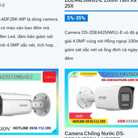
2DE4425IWG1-E Zoom Tầm Xa
0 ₫
25X
5%-35%
-ADF28K-WP là dòng camera
n có màu vào ban đêm mà
Camera DS-2DE4425IWG1-E có độ 
đèn Led, đảm bảo giám sát
giải 4.0MP cùng với Hồng ngoại 100
ính 4.0MP sắc nét, tích hợp
giám sát sắc nét và ổng định cả ngày
m, trang bị công nghệ cấp
đêm
 dây mạng PoE, chống ngược
20 db cực kì ấn tượng
Camera Chống Nước DS-