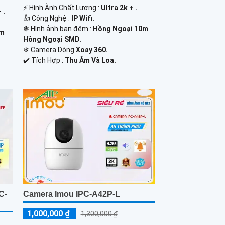
️⚡ Hình Ành Chất Lượng :
Ultra 2k + .
 .
👍 Công Nghệ :
IP Wifi.
❃ Hình ảnh ban đêm :
Hồng Ngoại 10m
5m
Hồng Ngoại SMD.
❄ Camera Dòng
Xoay 360.
️✔️ Tích Hợp :
Thu Âm Và Loa.
C-
Camera Imou IPC-A42P-L
1,000,000 ₫
1,300,000 ₫