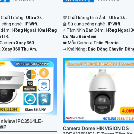
h Chất Lượng :
Ultra 2k .
💯 Chất lượng hình Ảnh :
Ultra 2k .
p công nghệ :
IP Wifi.
🤖️ Sử dụng công nghệ :
IP Wifi.
 đêm :
Hồng Ngoại 10m Hồng
⭐ Tầm Nhìn Ban Đêm :
Hồng Ngoại 
t IR.
Có Màu Ban Đêm.
 Camera
Xoay 360.
👑 Mẫu Camera
Thân Plastic.
 :
Xoay 360 Thu Âm.
️⇝ Khả Năng :
Báo Động Chuyển Độn
niview IPC3514LE-
-WP
Camera Dome HIKVISION DS-