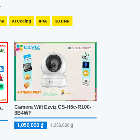
me
AI Coding
IP66
3D DNR
Camera Wifi Ezviz CS-H6c-R100-
P-
8B4WF
1,050,000 ₫
1,250,000 ₫