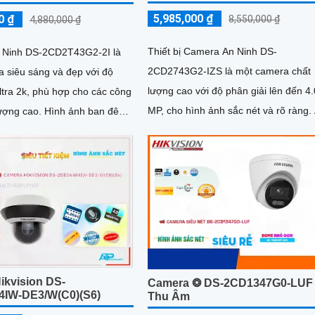
5,985,000 ₫
0 ₫
8,550,000 ₫
4,880,000 ₫
Thiết bị Camera An Ninh DS-
 Ninh DS-2CD2T43G2-2I là
2CD2743G2-IZS là một camera chất
 siêu sáng và đẹp với độ
lượng cao với độ phân giải lên đến 4.
ltra 2k, phù hợp cho các công
MP, cho hình ảnh sắc nét và rõ ràng. Ấn
. Hình ảnh ban đêm
tượng ơn với những thông số là
ng đẹp nhờ vào...
camera...
ikvision DS-
Camera ❂ DS-2CD1347G0-LUF
IW-DE3/W(C0)(S6)
Thu Âm