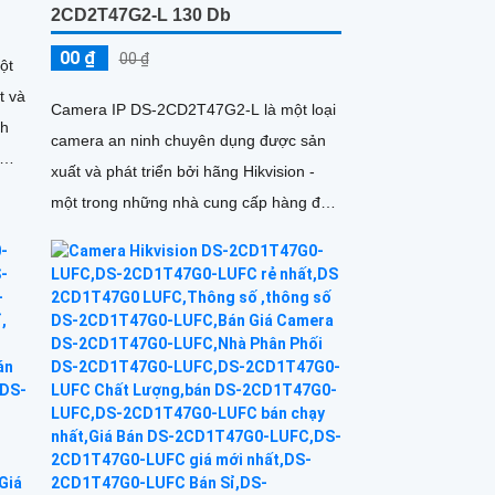
2CD2T47G2-L 130 Db
00 ₫
00 ₫
ột
t và
Camera IP DS-2CD2T47G2-L là một loại
nh
camera an ninh chuyên dụng được sản
xuất và phát triển bởi hãng Hikvision -
một trong những nhà cung cấp hàng đầu
ưu
trong lĩnh vực giám sát an...