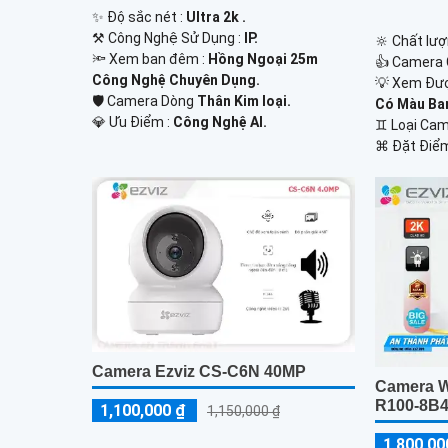
✨ Độ sắc nét :
Ultra 2k .
⚒ Công Nghệ Sử Dụng :
IP.
🔆 Chất lượ
🔦 Xem ban đêm :
Hồng Ngoại 25m
👍 Camera 
Công Nghệ Chuyên Dụng.
💡 Xem Đư
🛡 Camera Dòng
Thân Kim loại.
Có Màu Ba
️💎 Ưu Điểm :
Công Nghệ AI.
♊ Loại Ca
️⌘ Đặt Điể
Camera Ezviz CS-C6N 40MP
Camera W
R100-8B
1,100,000 ₫
1,150,000 ₫
1,800,00