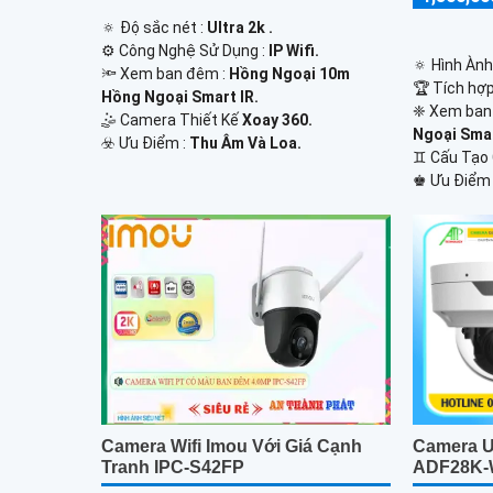
🔅 Độ sắc nét :
Ultra 2k .
⚙ Công Nghệ Sử Dụng :
IP Wifi.
🔅 Hình Àn
🔦 Xem ban đêm :
Hồng Ngoại 10m
🏆 Tích hợ
Hồng Ngoại Smart IR.
❈ Xem ban
🤹 Camera Thiết Kế
Xoay 360.
Ngoại Smar
️☣️ Ưu Điểm :
Thu Âm Và Loa.
♊ Cấu Tạo
️♚ Ưu Điểm
Camera U
Camera Wifi Imou Với Giá Cạnh
ADF28K
Tranh IPC-S42FP