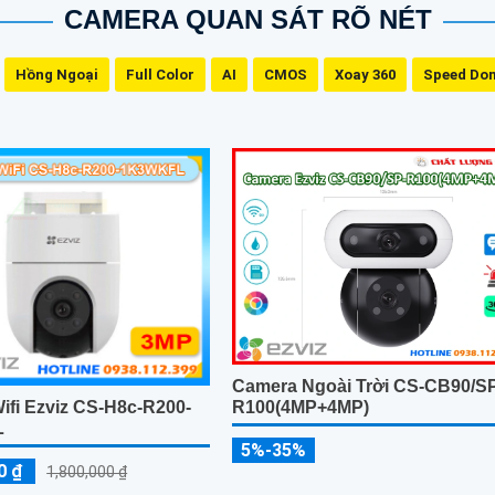
CAMERA QUAN SÁT RÕ NÉT
Hồng Ngoại
Full Color
AI
CMOS
Xoay 360
Speed Do
Camera Ngoài Trời CS-CB90/S
R100(4MP+4MP)
ifi Ezviz CS-H8c-R200-
L
5%-35%
0 ₫
1,800,000 ₫