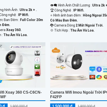
👁️‍🗨 Hình Ành Chất Lượng :
Ultra 2k +
ng hình Ảnh :
Ultra 2k + .
🏆 Công Nghệ :
IP Wifi.
Công nghệ :
IP Wifi.
⭐ Hình ảnh ban đêm :
Hồng Ngoại 3
ợc Ban Đêm :
Full Color 20m
Có Màu Ban Ðêm.
n Ðêm.
🐉️ Camera Dòng
2 Mắt Ngoài Trời.
mera
Xoay 360.
️💠 Tích Hợp :
Thu Âm Và Loa.
m :
Thu Âm Và Loa.
ifi Xoay 360 CS-C6CN-
Camera Wifi Imou Ngoài Trời IP
4WF
F42FP
0 ₫
1,500,000 ₫
1,900,000 ₫
1,800,000 ₫