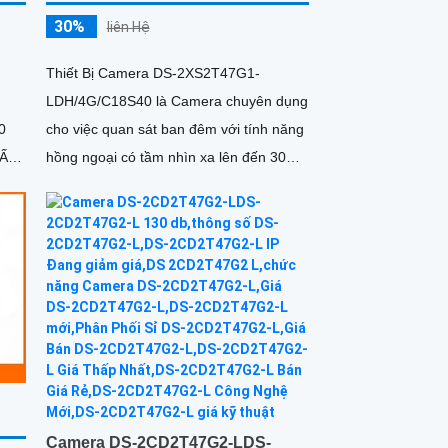
30%
liên Hệ
Thiết Bị Camera DS-2XS2T47G1-
LDH/4G/C18S40 là Camera chuyên dụng
0
cho việc quan sát ban đêm với tính năng
hồng ngoại có tầm nhìn xa lên đến 30m.
Với độ phân giải Ultra 2k, hình ảnh được
hiển thị sắc nét và mịn màng ở mọi góc
độ
Camera DS-2CD2T47G2-LDS-