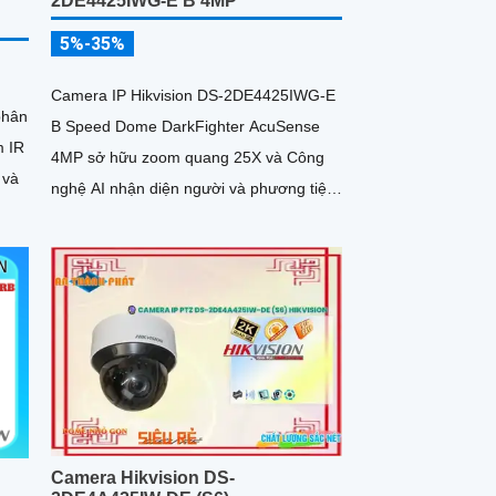
2DE4425IWG-E B 4MP
5%-35%
Camera IP Hikvision DS-2DE4425IWG-E
phân
B Speed Dome DarkFighter AcuSense
m IR
4MP sở hữu zoom quang 25X và Công
 và
nghệ AI nhận diện người và phương tiện,
hỗ trợ chụp ảnh khuôn mặt lên đến 5
khuôn mặt cùng 1 thời điểm
Camera Hikvision DS-