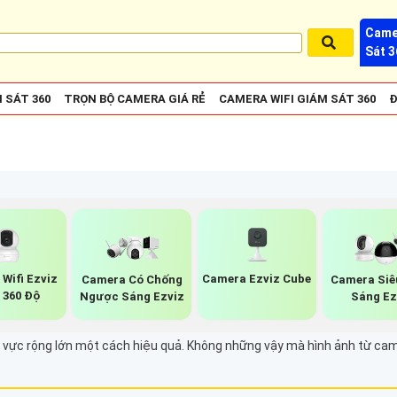
Came
Sát 3
 SÁT 360
TRỌN BỘ CAMERA GIÁ RẺ
CAMERA WIFI GIÁM SÁT 360
Đ
Wifi Ezviz
Camera Ezviz Cube
Camera Có Chống
Camera Siê
 360 Độ
Ngược Sáng Ezviz
Sáng Ez
vực rộng lớn một cách hiệu quả. Không những vậy mà hình ảnh từ camer