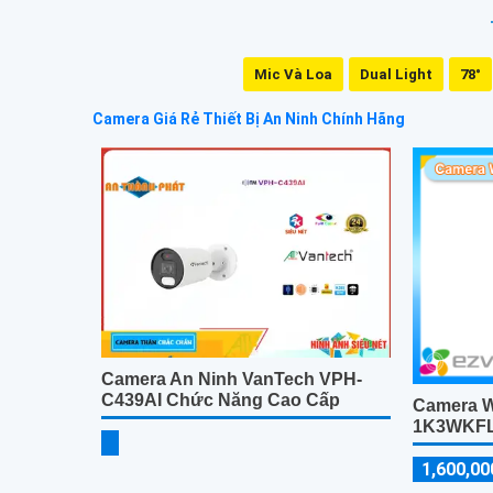
Mic Và Loa
Dual Light
78°
Camera Giá Rẻ Thiết Bị An Ninh Chính Hãng
Camera An Ninh VanTech VPH-
C439AI Chức Năng Cao Cấp
Camera W
1K3WKF
1,600,00