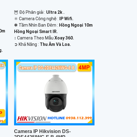
🦉 Độ Phân giải :
Ultra 2k .
⚛️ Camera Công nghệ :
IP Wifi.
❃ Tầm Nhìn Ban Đêm :
Hồng Ngoại 10m
30m
Hồng Ngoại Smart IR.
↕️ Camera Theo Mẫu
Xoay 360.
️➲ Khả Năng :
Thu Âm Và Loa.
g.
Camera IP Hikvision DS-