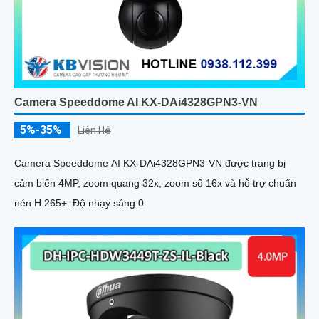
Camera Speeddome AI KX-DAi4328GPN3-VN
5%-35%
Liên Hệ
Camera Speeddome AI KX-DAi4328GPN3-VN được trang bị
cảm biến 4MP, zoom quang 32x, zoom số 16x và hỗ trợ chuẩn
nén H.265+. Độ nhạy sáng 0