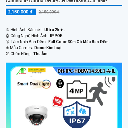
Camera IP Dahua DH-IPC-HDW1439V-A-IL 4MP
2,150,000 ₫
2,150,000 ₫
🔆 Hình Ảnh Sắc nét :
Ultra 2k + .
🤖️ Công Nghệ Hình Ảnh :
IP POE.
🌛 Tầm Nhìn Ban Đêm :
Full Color 30m Có Màu Ban Ðêm.
❄ Mẫu Camera
Dome Kim loại.
️⌘ Chức Năng :
Thu Âm.