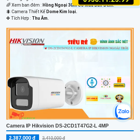
🌈 Xem ban đêm :
Hồng Ngoại 30m Có Màu Ban Ðêm.
🐜 Camera Thiết Kế
Dome Kim loại.
️✤ Tích Hợp :
Thu Âm.
Camera IP Hikvision DS-2CD1T47G2-L 4MP
2,387,000 ₫
3,410,000 ₫