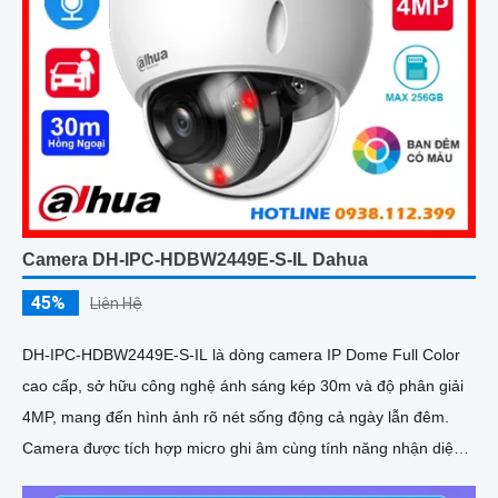
Camera DH-IPC-HDBW2449E-S-IL Dahua
45%
Liên Hệ
DH-IPC-HDBW2449E-S-IL là dòng camera IP Dome Full Color
cao cấp, sở hữu công nghệ ánh sáng kép 30m và độ phân giải
4MP, mang đến hình ảnh rõ nét sống động cả ngày lẫn đêm.
Camera được tích hợp micro ghi âm cùng tính năng nhận diện
người và phương tiện, giúp giám sát an ninh hiệu quả