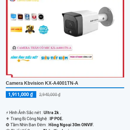
Camera Kbvision KX-A4001TN-A
1,911,000 ₫
2,940,000 ₫
️⚡ Hình Ảnh Sắc nét :
Ultra 2k .
⚜️ Trang Bị Công Nghệ :
IP POE.
❂ Tầm Nhìn Ban Đêm :
Hồng Ngoại 30m ONVIF.