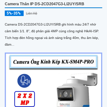
Camera Thân IP DS-2CD2047G3-LI2UY/SRB
5%-35%
Liên Hệ
Camera DS-2CD2047G3-LI2UY/SRB ghi hình màu 24/7 nhờ
cảm biến 1/1. 8", độ phân giải 4MP cùng công nghệ HikAI-ISP.
Tích hợp đèn hồng ngoại và ánh sáng trắng 40m, thu âm kép,
đàm...