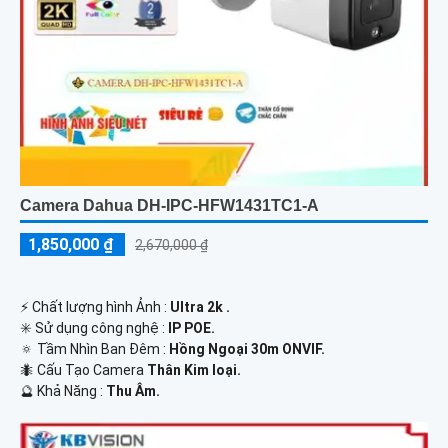
Camera Dahua DH-IPC-HFW1431TC1-A
1,850,000 ₫
2,670,000 ₫
️⚡ Chất lượng hình Ảnh :
Ultra 2k .
✳️ Sử dụng công nghệ :
IP POE.
🔅 Tầm Nhìn Ban Đêm :
Hồng Ngoại 30m ONVIF.
🐜 Cấu Tạo Camera
Thân Kim loại.
️🔮 Khả Năng :
Thu Âm.