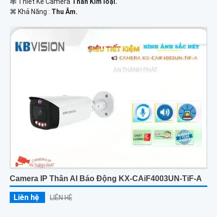
🕸️ Thiết Kế Camera
Thân Kim loại.
️⌘ Khả Năng :
Thu Âm.
Camera IP Thân AI Báo Động KX-CAiF4003UN-TiF-A
Liên hệ
LIÊN HỆ