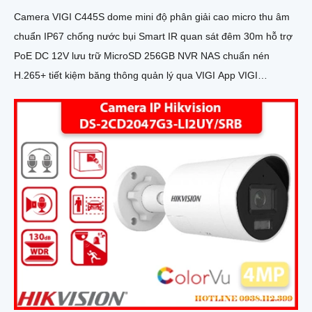
Camera VIGI C445S dome mini độ phân giải cao micro thu âm
chuẩn IP67 chống nước bụi Smart IR quan sát đêm 30m hỗ trợ
PoE DC 12V lưu trữ MicroSD 256GB NVR NAS chuẩn nén
H.265+ tiết kiệm băng thông quản lý qua VIGI App VIGI
Manager trình duyệt web giám sát hiệu quả