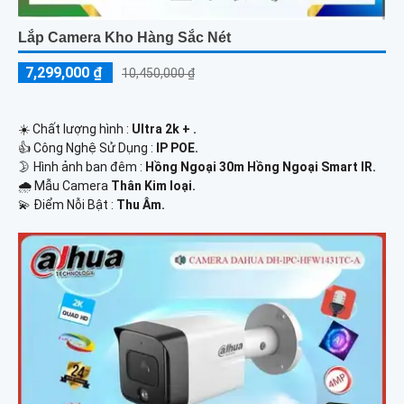
Lắp Camera Kho Hàng Sắc Nét
7,299,000 ₫
10,450,000 ₫
☀️ Chất lượng hình :
Ultra 2k + .
👍 Công Nghệ Sử Dụng :
IP POE.
🌛 Hình ảnh ban đêm :
Hồng Ngoại 30m Hồng Ngoại Smart IR.
🌧️ Mẫu Camera
Thân Kim loại.
️💫 Điểm Nỗi Bật :
Thu Âm.