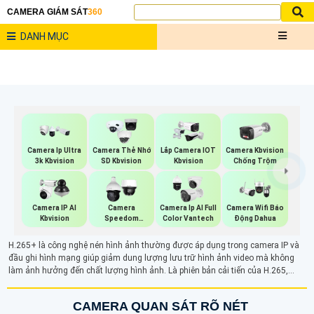
CAMERA GIÁM SÁT
360
DANH MỤC
Camera Ip Ultra
Camera Thẻ Nhớ
Lắp Camera IOT
Camera Kbvision
3k Kbvision
SD Kbvision
Kbvision
Chống Trộm
Camera IP AI
Camera
Camera Ip AI Full
Camera Wifi Báo
Kbvision
Speedom
Color Vantech
Động Dahua
Kbvision
H.265+ là công nghệ nén hình ảnh thường được áp dụng trong camera IP và
đầu ghi hình mạng giúp giảm dung lượng lưu trữ hình ảnh video mà không
làm ảnh hưởng đến chất lượng hình ảnh. Là phiên bản cải tiến của H.265,
chuẩn nén H265+ đảm bảo tối ưu hóa việc tiết kiệm băng thông và dung lượng
lưu trữ, mang lại hiệu quả cao khi cảnh quay ít thay đổi.
CAMERA QUAN SÁT RÕ NÉT