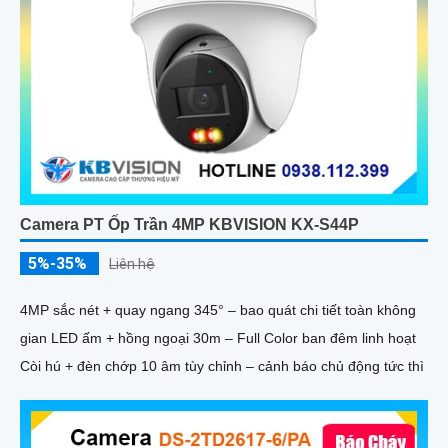
Camera PT Ốp Trần 4MP KBVISION KX-S44P
5%-35%
Liên hệ
4MP sắc nét + quay ngang 345° – bao quát chi tiết toàn không
gian LED ấm + hồng ngoại 30m – Full Color ban đêm linh hoạt
Còi hú + đèn chớp 10 âm tùy chỉnh – cảnh báo chủ động tức thì