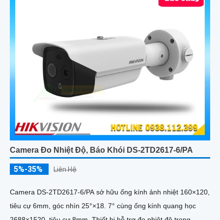
Camera Đo Nhiệt Độ, Báo Khói DS-2TD2617-6/PA
5%-35%
Liên Hệ
Camera DS-2TD2617-6/PA sở hữu ống kính ảnh nhiệt 160×120,
tiêu cự 6mm, góc nhìn 25°×18. 7° cùng ống kính quang học
2688×1520, tiêu cự 8mm. Thiết bị hỗ trợ đo nhiệt độ trong...