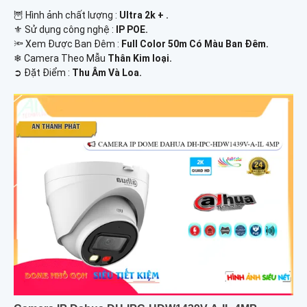
🦉 Hình ảnh chất lượng :
Ultra 2k + .
⚜️ Sử dụng công nghệ :
IP POE.
🔦 Xem Được Ban Đêm :
Full Color 50m Có Màu Ban Ðêm.
❄ Camera Theo Mẫu
Thân Kim loại.
️➲ Đặt Điểm :
Thu Âm Và Loa.