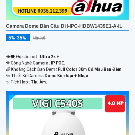
Camera Dome Bán Cầu DH-IPC-HDBW1439E1-A-IL
5%-35%
liên hệ
👁️‍🗨 Độ sắc nét :
Ultra 2k + .
⚒ Công Nghệ Camera :
IP POE.
🌈 Khoảng Cách Ban Đêm :
Full Color 30m Có Màu Ban Ðêm.
🔩 Thiết Kế Camera
Dome Kim loại + Nhựa.
️✨ Tích Hợp :
Thu Âm.