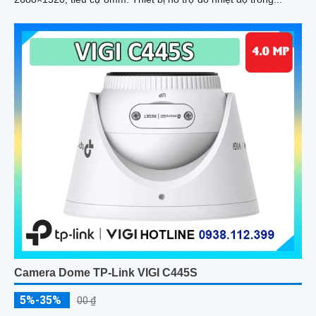
Camera Dome TP-Link VIGI C445S
5%-35%
00 ₫