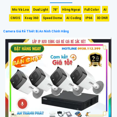
Mic Và Loa
Dual Light
78°
Hồng Ngoại
Full Color
AI
CMOS
Xoay 360
Speed Dome
AI Coding
IP66
3D DNR
Camera Giá Rẻ Thiết Bị An Ninh Chính Hãng