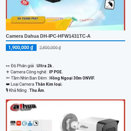
Camera Dahua DH-IPC-HFW1431TC-A
1,900,000 ₫
2,800,000 ₫
️👀 Độ Phân giải :
Ultra 2k .
⚜️ Camera Công nghệ :
IP POE.
🔦 Tầm Nhìn Ban Đêm :
Hồng Ngoại 30m ONVIF.
👑 Loại Camera
Thân Kim loại.
️🎙 Khả Năng :
Thu Âm.