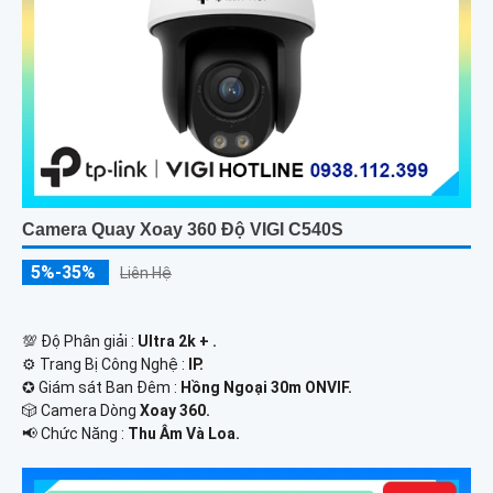
Camera Quay Xoay 360 Độ VIGI C540S
5%-35%
Liên Hệ
💯 Độ Phân giải :
Ultra 2k + .
⚙ Trang Bị Công Nghệ :
IP.
✪ Giám sát Ban Đêm :
Hồng Ngoại 30m ONVIF.
🎲 Camera Dòng
Xoay 360.
️📢 Chức Năng :
Thu Âm Và Loa.