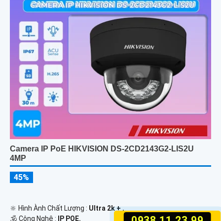
Camera IP PoE HIKVISION DS-2CD2143G2-LIS2U
4MP
45%
🔆 Hình Ành Chất Lượng :
Ultra 2k + .
0938.11.23.99
🕉️ Công Nghệ :
IP POE.