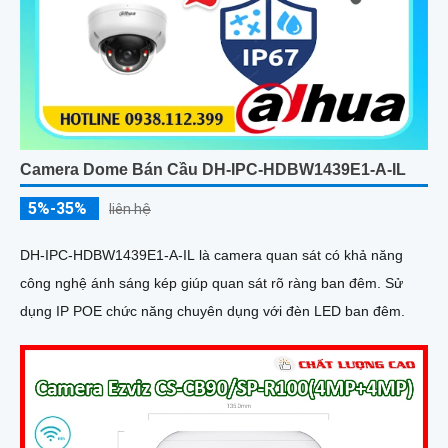
Camera Dome Bán Cầu DH-IPC-HDBW1439E1-A-IL
5%-35%
liên hệ
DH-IPC-HDBW1439E1-A-IL là camera quan sát có khả năng
công nghệ ánh sáng kép giúp quan sát rõ ràng ban đêm. Sử
dụng IP POE chức năng chuyên dụng với đèn LED ban đêm.