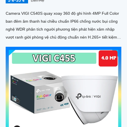
5%-35%
Liên Hệ
Camera VIGI C540S quay xoay 360 độ ghi hình 4MP Full Color
ban đêm âm thanh hai chiều chuẩn IP66 chống nước bụi công
nghệ WDR phân tích người phương tiện phát hiện xâm nhập
vượt ranh giới phòng vệ chủ động chuẩn nén H.265+ tiết kiệm
băng thông lưu trữ MicroSD 512GB quản lý qua VIGI App VIGI
Manager giám sát sắc nét hiệu quả