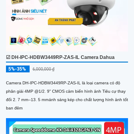
☑ DH-IPC-HDBW3449RP-ZAS-IL Camera Dahua
5%-35%
6,000,000 ₫
Camera DH-IPC-HDBW3449RP-ZAS-IL là loại camera có độ
phân giải 4MP @1/2. 9" CMOS cảm biến hình ảnh Tiêu cự thay
đổi 2. 7 mm–13. 5 mmánh sáng kép cho chất lượng hình ảnh tốt
ban đêm