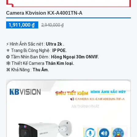
Camera Kbvision KX-A4001TN-A
1,911,000 ₫
2,940,000 ₫
️⚡ Hình Ảnh Sắc nét :
Ultra 2k .
⚜️ Trang Bị Công Nghệ :
IP POE.
❂ Tầm Nhìn Ban Đêm :
Hồng Ngoại 30m ONVIF.
🕸️ Thiết Kế Camera
Thân Kim loại.
️⌘ Khả Năng :
Thu Âm.