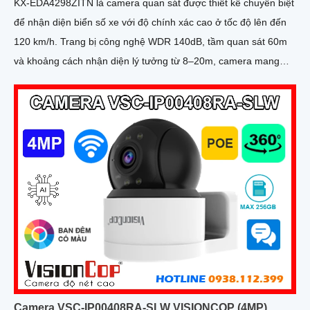
KX-EDA4298ZITN là camera quan sát được thiết kế chuyên biệt
để nhận diện biển số xe với độ chính xác cao ở tốc độ lên đến
120 km/h. Trang bị công nghệ WDR 140dB, tầm quan sát 60m
và khoảng cách nhận diện lý tưởng từ 8–20m, camera mang
đến hình ảnh sắc nét trong mọi điều kiện ánh sáng
Camera VSC-IP00408RA-SLW VISIONCOP (4MP)