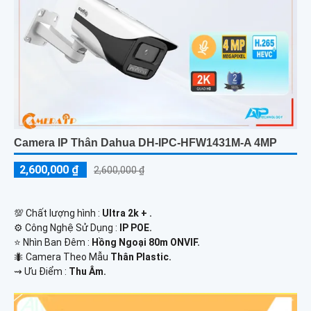
Camera IP Thân Dahua DH-IPC-HFW1431M-A 4MP
2,600,000 ₫
2,600,000 ₫
💯 Chất lượng hình :
Ultra 2k + .
⚙ Công Nghệ Sử Dụng :
IP POE.
⭐ Nhìn Ban Đêm :
Hồng Ngoại 80m ONVIF.
🐜 Camera Theo Mẫu
Thân Plastic.
️⇝ Ưu Điểm :
Thu Âm.