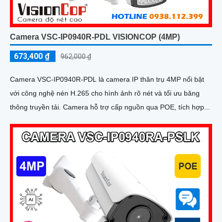
Camera VSC-IP0940R-PDL VISIONCOP (4MP)
673,400 ₫
962,000 ₫
Camera VSC-IP0940R-PDL là camera IP thân trụ 4MP nổi bật
với công nghệ nén H.265 cho hình ảnh rõ nét và tối ưu băng
thông truyền tải. Camera hỗ trợ cấp nguồn qua POE, tích hợp...