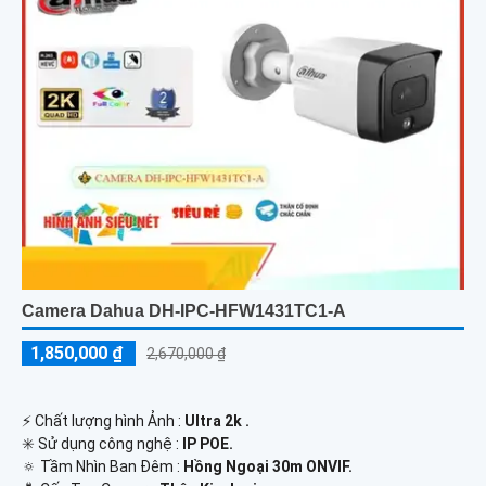
Camera Dahua DH-IPC-HFW1431TC1-A
1,850,000 ₫
2,670,000 ₫
️⚡ Chất lượng hình Ảnh :
Ultra 2k .
✳️ Sử dụng công nghệ :
IP POE.
🔅 Tầm Nhìn Ban Đêm :
Hồng Ngoại 30m ONVIF.