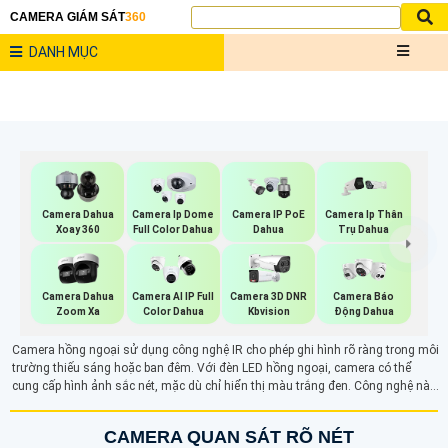
CAMERA GIÁM SÁT
360
DANH MỤC
Camera Dahua
Camera Ip Dome
Camera IP PoE
Camera Ip Thân
Xoay 360
Full Color Dahua
Dahua
Trụ Dahua
Camera Dahua
Camera AI IP Full
Camera 3D DNR
Camera Báo
Zoom Xa
Color Dahua
Kbvision
Động Dahua
Camera hồng ngoại sử dụng công nghệ IR cho phép ghi hình rõ ràng trong môi
trường thiếu sáng hoặc ban đêm. Với đèn LED hồng ngoại, camera có thể
cung cấp hình ảnh sắc nét, mặc dù chỉ hiển thị màu trắng đen. Công nghệ này
giúp giám sát hiệu quả trong điều kiện tối, đáp ứng nhu cầu quan sát 24/7,
đặc biệt trong các khu vực cần bảo vệ suốt ngày đêm.
CAMERA QUAN SÁT RÕ NÉT