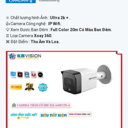
1,800,000 ₫
🔆 Chất lượng hình Ảnh :
Ultra 2k + .
👍 Camera Công nghệ :
IP Wifi.
💡 Xem Được Ban Đêm :
Full Color 20m Có Màu Ban Ðêm.
♊ Loại Camera
Xoay 360.
️⌘ Đặt Điểm :
Thu Âm Và Loa.