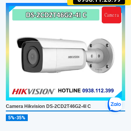
Camera Hikvision DS-2CD2T46G2-4I C
5%-35%