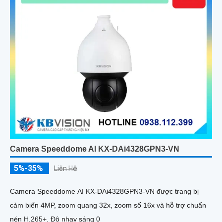
Camera Speeddome AI KX-DAi4328GPN3-VN
5%-35%
Liên Hệ
Camera Speeddome AI KX-DAi4328GPN3-VN được trang bị
cảm biến 4MP, zoom quang 32x, zoom số 16x và hỗ trợ chuẩn
nén H.265+. Độ nhạy sáng 0