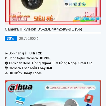
Camera Hikvision DS-2DE4A425IW-DE (S6)
30%
20,750,000 ₫
☀️ Độ Phân giải :
Ultra 2k .
⚙ Công Nghệ Camera :
IP POE.
🌚 Xem ban đêm :
Hồng Ngoại 50m Hồng Ngoại Smart IR.
🐉️ Camera Theo Mẫu
Xoay 360.
️💫 Ưu Điểm :
Xoay Zoom.