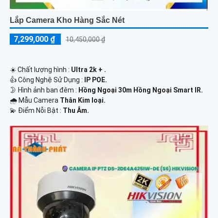
Lắp Camera Kho Hàng Sắc Nét
7,299,000 ₫
10,450,000 ₫
☀️ Chất lượng hình :
Ultra 2k + .
👍 Công Nghệ Sử Dụng :
IP POE.
🌛 Hình ảnh ban đêm :
Hồng Ngoại 30m Hồng Ngoại Smart IR.
🌧️ Mẫu Camera
Thân Kim loại.
️💫 Điểm Nỗi Bật :
Thu Âm.