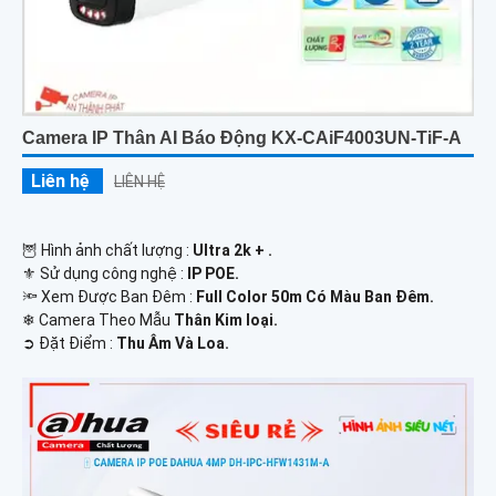
Camera IP Thân AI Báo Động KX-CAiF4003UN-TiF-A
Liên hệ
LIÊN HỆ
🦉 Hình ảnh chất lượng :
Ultra 2k + .
⚜️ Sử dụng công nghệ :
IP POE.
🔦 Xem Được Ban Đêm :
Full Color 50m Có Màu Ban Ðêm.
❄ Camera Theo Mẫu
Thân Kim loại.
️➲ Đặt Điểm :
Thu Âm Và Loa.