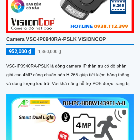
Camera VSC-IP0940RA-PSLK VISIONCOP
952,000 ₫
1,360,000 ₫
VSC-IP0940RA-PSLK là dòng camera IP thân trụ có độ phân
giải cao 4MP cùng chuẩn nén H.265 giúp tiết kiệm băng thông
và dung lượng lưu trữ. Với khả năng hỗ trợ POE được trang bị...