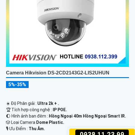
Camera Hikvision DS-2CD2143G2-LIS2UHUN
5%-35%
☀️ Độ Phân giải :
Ultra 2k + .
🏆 Tích hợp công nghệ :
IP POE.
🌔 Hình ảnh ban đêm :
Hồng Ngoại 40m Hồng Ngoại Smart IR.
🎲 Loại Camera
Dome Plastic.
️🎙 Ưu Điểm :
Thu Âm.
0938.11.23.99