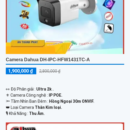
Camera Dahua DH-IPC-HFW1431TC-A
1,900,000 ₫
2,800,000 ₫
️👀 Độ Phân giải :
Ultra 2k .
⚜️ Camera Công nghệ :
IP POE.
🔦 Tầm Nhìn Ban Đêm :
Hồng Ngoại 30m ONVIF.
👑 Loại Camera
Thân Kim loại.
️🎙 Khả Năng :
Thu Âm.