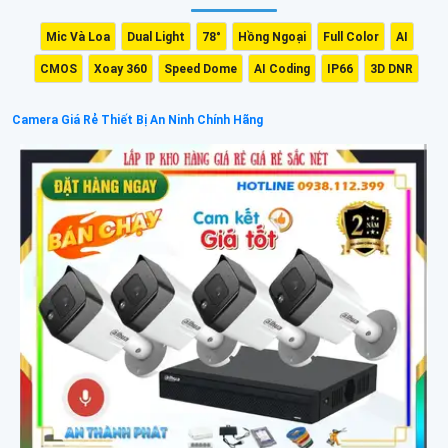
Mic Và Loa
Dual Light
78°
Hồng Ngoại
Full Color
AI
CMOS
Xoay 360
Speed Dome
AI Coding
IP66
3D DNR
Camera Giá Rẻ Thiết Bị An Ninh Chính Hãng