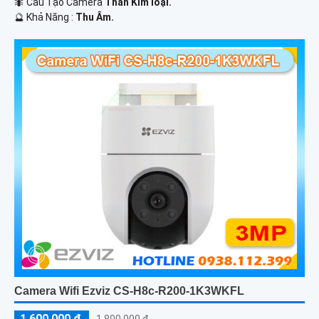
🐜 Cấu Tạo Camera
Thân Kim loại.
️🔮 Khả Năng :
Thu Âm.
Camera Wifi Ezviz CS-H8c-R200-1K3WKFL
1,600,000 ₫