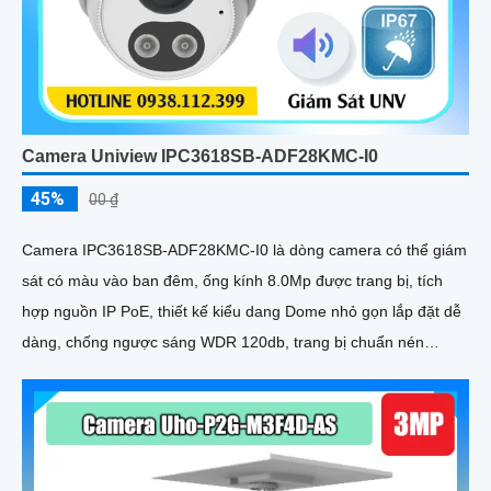
Camera Uniview IPC3618SB-ADF28KMC-I0
45%
00 ₫
Camera IPC3618SB-ADF28KMC-I0 là dòng camera có thể giám
sát có màu vào ban đêm, ống kính 8.0Mp được trang bị, tích
hợp nguồn IP PoE, thiết kế kiểu dang Dome nhỏ gọn lắp đặt dễ
dàng, chống ngược sáng WDR 120db, trang bị chuẩn nén
Ultra265/H