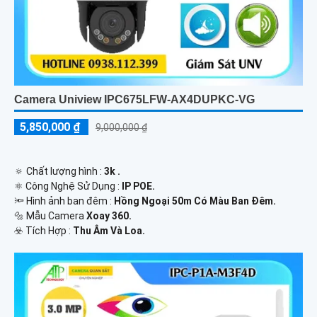
Camera Uniview IPC675LFW-AX4DUPKC-VG
5,850,000 ₫
9,000,000 ₫
🔅 Chất lượng hình :
3k .
⚛️ Công Nghệ Sử Dụng :
IP POE.
🔦 Hình ảnh ban đêm :
Hồng Ngoại 50m Có Màu Ban Ðêm.
🔩 Mẫu Camera
Xoay 360.
️☣️ Tích Hợp :
Thu Âm Và Loa.