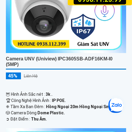
Camera UNV (Uniview) IPC3605SB-ADF16KM-I0
(5MP)
45%
Liên Hệ
🦉 Hình Ảnh Sắc nét :
3k .
🏆 Công Nghệ Hình Ảnh :
IP POE.
❈ Tầm Xa Ban Đêm :
Hồng Ngoại 20m Hồng Ngoại Smart IR.
🎲 Camera Dòng
Dome Plastic.
️➲ Đặt Điểm :
Thu Âm.