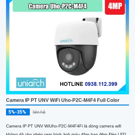
Camera IP PT UNV WiFi Uho-P2C-M4F4 Full Color
5%-35%
liên hệ
Camera IP PT UNV WiUho-P2C-M4F4Fi là dòng camera wifi
không dâ cho phép xem hình ảnh màu đậm ban đêm Đèn LED