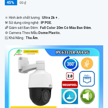
45%
00 ₫
🔆 Hình ảnh chất lượng :
Ultra 2k + .
⚒ Sử dụng công nghệ :
IP POE.
🌈 Giám sát Ban Đêm :
Full Color 20m Có Màu Ban Ðêm.
💢 Camera Theo Mẫu
Dome Plastic.
️🆑 Khả Năng :
Thu Âm.