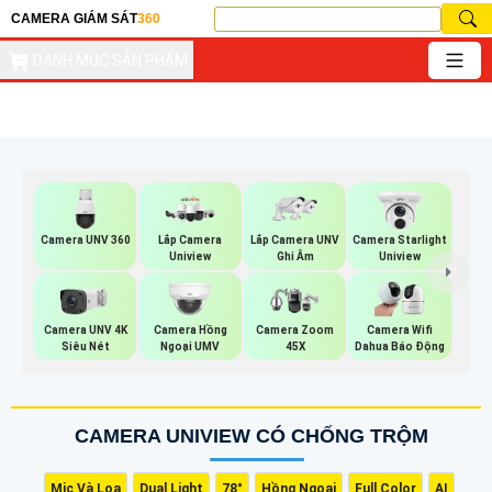
CAMERA GIÁM SÁT
360
DANH MỤC SẢN PHẨM
Camera UNV 360
Lắp Camera UNV
Lắp Camera
Camera Starlight
Ghi Âm
Uniview
Uniview
Camera UNV 4K
Camera Hồng
Camera Zoom
Camera Wifi
Siêu Nét
Ngoại UMV
45X
Dahua Báo Động
CAMERA UNIVIEW CÓ CHỐNG TRỘM
Mic Và Loa
Dual Light
78°
Hồng Ngoại
Full Color
AI