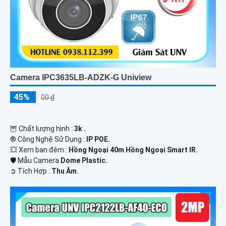
Camera IPC3635LB-ADZK-G Uniview
45%
00 ₫
🦉 Chất lượng hình :
3k .
®️ Công Nghệ Sử Dụng :
IP POE.
💥 Xem ban đêm :
Hồng Ngoại 40m Hồng Ngoại Smart IR.
🛡 Mẫu Camera
Dome Plastic.
️➲ Tích Hợp :
Thu Âm.