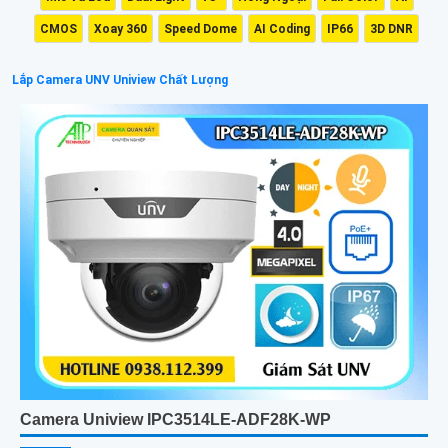
CMOS
Xoay 360
Speed Dome
AI Coding
IP66
3D DNR
Lắp Camera UNV Uniview Chất Lượng
Camera Uniview IPC3514LE-ADF28K-WP