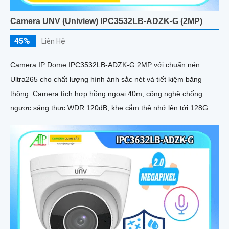
Camera UNV (Uniview) IPC3532LB-ADZK-G (2MP)
45%
Liên Hệ
Camera IP Dome IPC3532LB-ADZK-G 2MP với chuẩn nén
Ultra265 cho chất lượng hình ảnh sắc nét và tiết kiệm băng
thông. Camera tích hợp hồng ngoại 40m, công nghệ chống
ngược sáng thực WDR 120dB, khe cắm thẻ nhớ lên tới 128GB,
chuẩn chống nước, bụi IP67 và chống va đập IK10