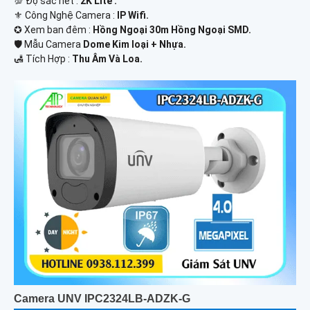
💯 Độ sắc nét :
2K Lite .
⚜️ Công Nghệ Camera :
IP Wifi.
✪ Xem ban đêm :
Hồng Ngoại 30m Hồng Ngoại SMD.
🛡 Mẫu Camera
Dome Kim loại + Nhựa.
️🛃 Tích Hợp :
Thu Âm Và Loa.
Camera UNV IPC2324LB-ADZK-G