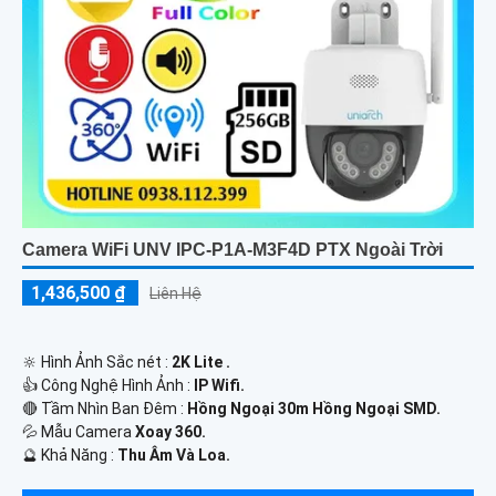
Camera WiFi UNV IPC-P1A-M3F4D PTX Ngoài Trời
1,436,500 ₫
Liên Hệ
🔆 Hình Ảnh Sắc nét :
2K Lite .
👍 Công Nghệ Hình Ảnh :
IP Wifi.
🔴 Tầm Nhìn Ban Đêm :
Hồng Ngoại 30m Hồng Ngoại SMD.
💦 Mẫu Camera
Xoay 360.
️🔮 Khả Năng :
Thu Âm Và Loa.