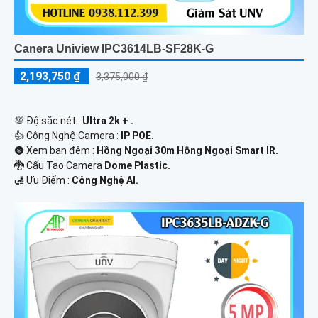
Canera Uniview IPC3614LB-SF28K-G
2,193,750 ₫
3,375,000 ₫
💯 Độ sắc nét :
Ultra 2k + .
👍 Công Nghệ Camera :
IP POE.
🌚 Xem ban đêm :
Hồng Ngoại 30m Hồng Ngoại Smart IR.
🐉️ Cấu Tạo Camera
Dome Plastic.
️🛃 Ưu Điểm :
Công Nghệ AI.