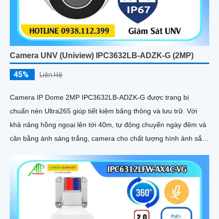
Camera UNV (Uniview) IPC3632LB-ADZK-G (2MP)
45%
Liên Hệ
Camera IP Dome 2MP IPC3632LB-ADZK-G được trang bị
chuẩn nén Ultra265 giúp tiết kiệm băng thông và lưu trữ. Với
khả năng hồng ngoại lên tới 40m, tự động chuyển ngày đêm và
cân bằng ánh sáng trắng, camera cho chất lượng hình ảnh sắc
nét dù trong điều kiện ánh sáng yếu