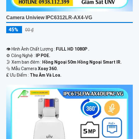
Camera Uniview IPC6312LR-AX4-VG
45%
00 ₫
👁 Hình Ành Chất Lượng :
FULL HD 1080P .
⚙ Công Nghệ :
IP POE.
🌛 Xem ban đêm :
Hồng Ngoại 50m Hồng Ngoại Smart IR.
🔩 Mẫu Camera
Xoay 360.
️₤ Ưu Điểm :
Thu Âm Và Loa.