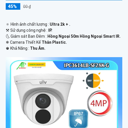
45%
00 ₫
🔅 Hình ảnh chất lượng :
Ultra 2k + .
⚒ Sử dụng công nghệ :
IP.
🌜 Giám sát Ban Đêm :
Hồng Ngoại 50m Hồng Ngoại Smart IR.
❄ Camera Thiết Kế
Thân Plastic.
️♚ Khả Năng :
Thu Âm.