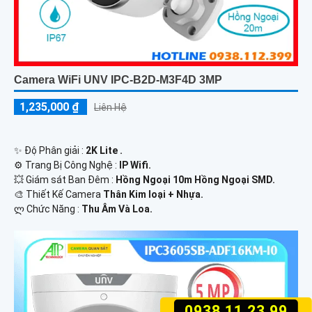
Camera WiFi UNV IPC-B2D-M3F4D 3MP
1,235,000 ₫
Liên Hệ
✨ Độ Phân giải :
2K Lite .
⚙ Trang Bị Công Nghệ :
IP Wifi.
💥 Giám sát Ban Đêm :
Hồng Ngoại 10m Hồng Ngoại SMD.
🎨 Thiết Kế Camera
Thân Kim loại + Nhựa.
️ლ Chức Năng :
Thu Âm Và Loa.
0938.11.23.99