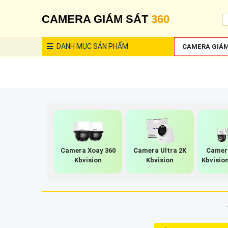
CAMERA GIÁM SÁT
360
DANH MỤC
SẢN PHẨM
CAMERA GIÁM
Camera Xoay 360
Camera Ultra 2K
Camera
Kbvision
Kbvision
Kbvision