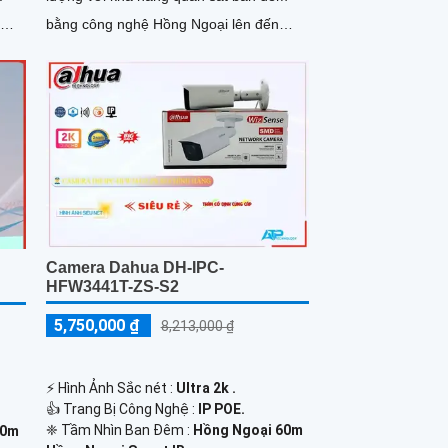
a
bằng công nghệ Hồng Ngoại lên đến
 rõ
40m. Chất lượng hình ảnh ban đêm tốt
nhất được đảm bảo với công nghệ hình
ảnh sắc nét Ultra 4k lite của hãng IP POE
Camera Dahua DH-IPC-
HFW3441T-ZS-S2
5,750,000 ₫
8,213,000 ₫
️⚡ Hình Ảnh Sắc nét :
Ultra 2k .
👍 Trang Bị Công Nghệ :
IP POE.
❈ Tầm Nhìn Ban Đêm :
Hồng Ngoại 60m
40m