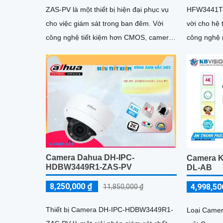
ZAS-PV là một thiết bị hiện đại phục vụ
HFW3441T-Z
cho việc giám sát trong ban đêm. Với
vời cho hệ t
công nghệ tiết kiệm hơn CMOS, camera
công nghệ
này cung cấp chất lượng hình ảnh tuyệt
cho phép b
vời ngay cả khi ánh sáng kém
đang xảy r
Camera Dahua DH-IPC-
Camera K
HDBW3449R1-ZAS-PV
DL-AB
8,250,000 ₫
4,998,50
11,850,000 ₫
Thiết bị Camera DH-IPC-HDBW3449R1-
Loại Came