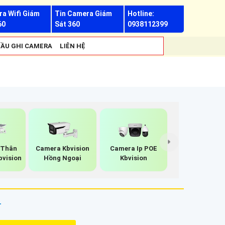
a Wifi Giám
Tin Camera Giám
Hotline:
60
Sát 360
0938112399
ẦU GHI CAMERA
LIÊN HỆ
 Thân
Camera Kbvision
Camera Ip POE
bvision
Hồng Ngoại
Kbvision