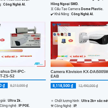
Hồng Ngoại SMD.
g :
Công Nghệ AI.
♊ Cấu Tạo Camera
Dome Plastic.
️✔️ Khả Năng :
Công Nghệ AI.
ahua DH-IPC-
Camera Kbvision KX-DAi5005
T-ZS-S2
EAB
0 ₫
8,118,500 ₫
8,213,000 ₫
12,490,000 ₫
giải :
Ultra 2k .
🔅 Chất lượng hình :
Ultra 2k+ sắc nét
Công nghệ :
IP POE.
⚒ Công Nghệ :
IP.