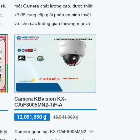
 rẻ.
một Camera chất lượng cao, được thiết
g,
kế để cung cấp giải pháp an ninh tuyệt
p
vời cho các không gian thương mại và
dân cư. Với chất lượng hình...
Camera KBvision KX-
CAiF8005MN2-TiF-A
12,051,650 ₫
18,541,000 ₫
Camera quan sát KX-CAiF8005MN2-TiF-
t bị