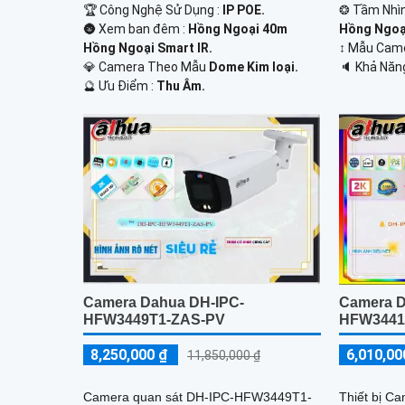
🏆 Công Nghệ Sử Dụng :
IP POE.
❂ Tầm Nhì
🌚 Xem ban đêm :
Hồng Ngoại 40m
Hồng Ngoại
Hồng Ngoại Smart IR.
↕️ Mẫu Ca
💎 Camera Theo Mẫu
Dome Kim loại.
️🔈 Khả Năn
️🔮 Ưu Điểm :
Thu Âm.
Camera Dahua DH-IPC-
Camera D
HFW3449T1-ZAS-PV
HFW3441
8,250,000 ₫
6,010,00
11,850,000 ₫
Camera quan sát DH-IPC-HFW3449T1-
Thiết bị C