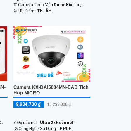
♊ Camera Theo Mẫu
Dome Kim Loại.
️💫 Ưu Điểm :
Thu Âm.
MN-
Camera KX-DAi5004MN-EAB Tích
Hợp MICRO
9,904,700 ₫
15,238,000 ₫
 .
️⚡ Độ sắc nét :
Ultra 2k+ sắc nét .
🕉️ Công Nghệ Sử Dụng :
IP POE.