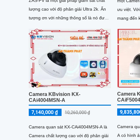
ZAS-PV là một giải pháp giám sát chất
một Camera
lượng cao với độ phân giải Ultra 2k. Ấn
ưu việt. Với công nghệ AI, camera này
tượng ơn với những thông số là nó được
mang đến 
trang bị công nghệ giám sát...
hình ảnh 
Camera K
Camera KBvision KX-
CAiF5004
CAi4004MSN-A
9,835,80
7,140,000 ₫
10,260,000 ₫
Camera qu
Camera quan sát KX-CAi4004MSN-A là
A có hình 
Camera chất lượng cao với độ phân giải