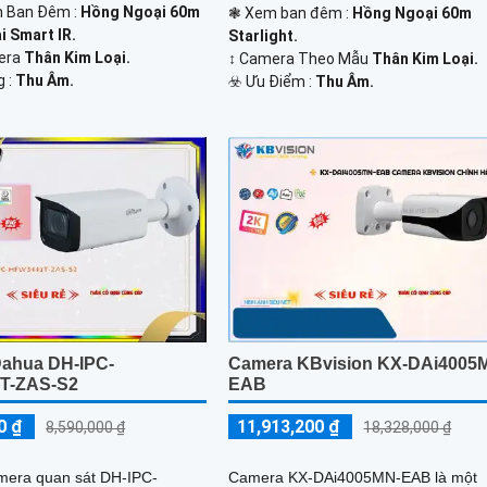
n Ban Đêm :
Hồng Ngoại 60m
❃ Xem ban đêm :
Hồng Ngoại 60m
 Smart IR.
Starlight.
mera
Thân Kim Loại.
↕️ Camera Theo Mẫu
Thân Kim Loại.
g :
Thu Âm.
️☣️ Ưu Điểm :
Thu Âm.
ahua DH-IPC-
Camera KBvision KX-DAi4005
T-ZAS-S2
EAB
0 ₫
11,913,200 ₫
8,590,000 ₫
18,328,000 ₫
amera quan sát DH-IPC-
Camera KX-DAi4005MN-EAB là một