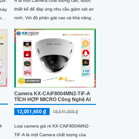
A là một Camera chất lượng cao, được
1R-
thiết kế để đáp ứng nhu cầu giám sát an
ninh. Với độ phân giải cao và khả năng
 mà
zoom linh hoạt, camera này giúp quan
sát rõ nét và chi tiết trong mọi điều kiện
ánh sáng
Camera KX-CAiF8004MN2-TiF-A
TÍCH HỢP MICRO Công Nghệ AI
12,051,650 ₫
18,541,000 ₫
à
Loại camera giá rẻ KX-CAiF8004MN2-
TiF-A là một Camera chất lượng của