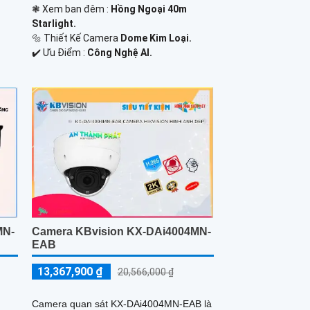
❃ Xem ban đêm :
Hồng Ngoại 40m
Starlight.
🔩 Thiết Kế Camera
Dome Kim Loại.
️✔️ Ưu Điểm :
Công Nghệ AI.
MN-
Camera KBvision KX-DAi4004MN-
EAB
13,367,900 ₫
20,566,000 ₫
Camera quan sát KX-DAi4004MN-EAB là