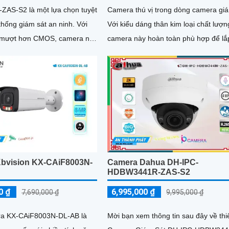
AS-S2 là một lựa chọn tuyệt
Camera thú vị trong dòng camera giá
hống giám sát an ninh. Với
Với kiểu dáng thân kim loại chất lượn
 mượt hơn CMOS, camera này
camera này hoàn toàn phù hợp để lắ
ạn theo dõi cẩn thận những gì
đặt trong các nhà xưởng
a trong khu vực được giám sát
bvision KX-CAiF8003N-
Camera Dahua DH-IPC-
HDBW3441R-ZAS-S2
0 ₫
6,995,000 ₫
7,690,000 ₫
9,995,000 ₫
ra KX-CAiF8003N-DL-AB là
Mời bạn xem thông tin sau đây về thiế