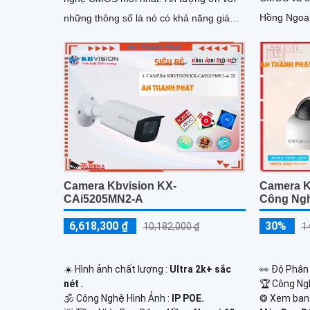
Hồng Ngoạ
những thông số là nó có khả năng giám
sát ban đêm vượt trội với đèn hồng ngoại
có tầm xa lên đến 60m
Camera Kbvision KX-
Camera K
CAi5205MN2-A
Công Ngh
6,618,300 ₫
30%
10,182,000 ₫
1
☀️ Hình ảnh chất lượng :
Ultra 2k+ sắc
️👀 Độ Phân 
nét .
🏆 Công Ng
🕉️ Công Nghệ Hình Ảnh :
IP POE.
❂ Xem ban