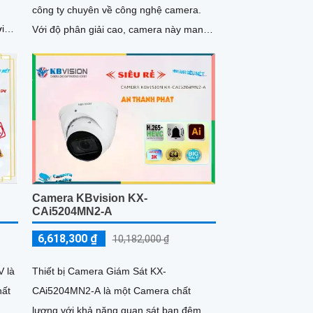
công ty chuyên về công nghệ camera.
i
Với độ phân giải cao, camera này mang
t
đến hình ảnh sắc nét và chất lượng màu
sắc tuyệt vời
Camera KBvision KX-
CAi5204MN2-A
6,618,300 ₫
10,182,000 ₫
 là
Thiết bị Camera Giám Sát KX-
hất
CAi5204MN2-A là một Camera chất
.
lượng với khả năng quan sát ban đêm