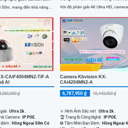
Với độ phân giải 4K Ultra HD, camer
i 50m, mang đến khả năng
này cho phép bạn quan sát chi tiết và
chống trộm hiệu quả vào ban đêm. Với...
nét hơn bao giờ hết
X-CAiF4004MN2-TiF-A
Camera Kbvision KX-
ệ AI
CAi4204MN2-A
6,787,950 ₫
4,280,000 ₫
10,443,000 ₫
giải :
Ultra 2k .
🔆 Hình Ảnh Sắc nét :
Ultra 2k .
hệ Camera :
IP POE.
🏆 Trang Bị Công Nghệ :
IP POE.
 đêm :
Hồng Ngoại 50m Có
✪ Tầm Nhìn Ban Đêm :
Hồng Ngoại 