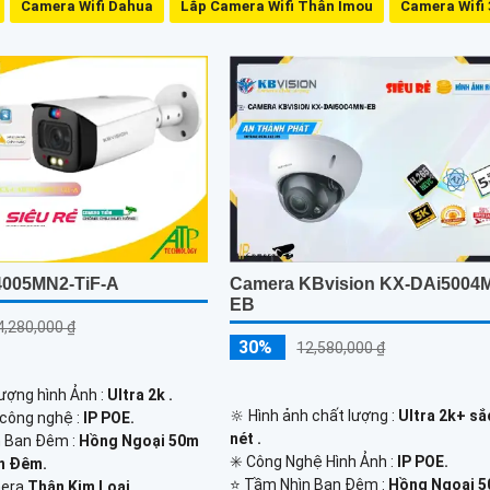
Camera Wifi Dahua
Lắp Camera Wifi Thân Imou
Camera Wifi 
Camera KBvision KX-DAi5004
005MN2-TiF-A
EB
4,280,000 ₫
30%
12,580,000 ₫
 lượng hình Ảnh :
Ultra 2k .
🔆 Hình ảnh chất lượng :
Ultra 2k+ sắ
 công nghệ :
IP POE.
nét .
 Ban Đêm :
Hồng Ngoại 50m
✳️ Công Nghệ Hình Ảnh :
IP POE.
n Đêm.
⭐ Tầm Nhìn Ban Đêm :
Hồng Ngoại 
mera
Thân Kim Loại.