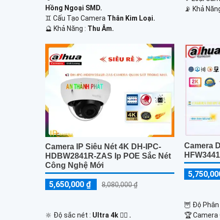
Hồng Ngoại SMD.
️📡 Khả Năn
♊ Cấu Tạo Camera
Thân Kim Loại.
️🔮 Khả Năng :
Thu Âm.
Camera D
Camera IP Siêu Nét 4K DH-IPC-
HFW3441
HDBW2841R-ZAS Ip POE Sắc Nét
Công Nghệ Mới
5,750,00
5,650,000 ₫
8,080,000 ₫
🦉 Độ Phân 
🔆 Độ sắc nét :
Ultra 4k 👍🏾 .
🏆 Camera 