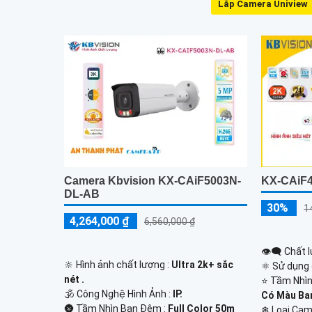
Lắp Camera Uniview
Camera Kbvision KX-CAiF5003N-
KX-CAiF4
DL-AB
30%
1
4,264,000 ₫
6,560,000 ₫
👁️‍🗨 Chất
🔆 Hình ảnh chất lượng :
Ultra 2k+ sắc
⚛️ Sử dụng
nét .
⭐ Tầm Nhìn
🕉️ Công Nghệ Hình Ảnh :
IP.
Có Màu Ba
🌚 Tầm Nhìn Ban Đêm :
Full Color 50m
❄ Loại Ca