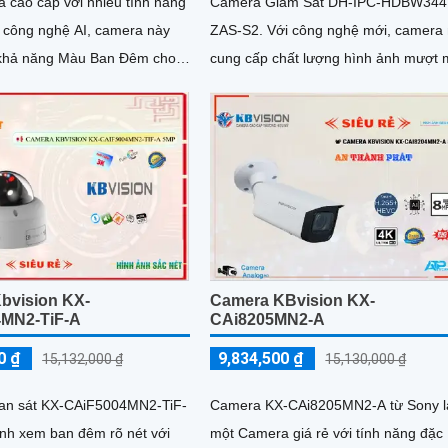
 cao cấp với nhiều tính năng
Camera Giám Sát DH-IPC-HDBW344
ZAS-S2. Với công nghệ mới, camera này
khả năng Màu Ban Đêm cho
cung cấp chất lượng hình ảnh mượt
xem ban đêm đẹp hơn
hơn so với CMOS truyền thống
bvision KX-
Camera KBvision KX-
MN2-TiF-A
CAi8205MN2-A
0 ₫
9,834,500 ₫
15,132,000 ₫
15,130,000 ₫
an sát KX-CAiF5004MN2-TiF-
Camera KX-CAi8205MN2-A từ Sony l
ảnh xem ban đêm rõ nét với
một Camera giá rẻ với tính năng đặc