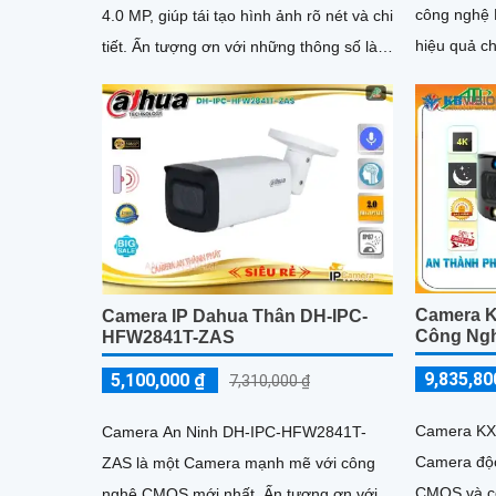
công nghệ
4.0 MP, giúp tái tạo hình ảnh rõ nét và chi
hiệu quả chố
tiết. Ấn tượng ơn với những thông số là
còn được t
tính năng hồng...
Ultra 4k li
nét và đẹp
Camera K
Camera IP Dahua Thân DH-IPC-
Công Ngh
HFW2841T-ZAS
9,835,80
5,100,000 ₫
7,310,000 ₫
Camera KX
Camera An Ninh DH-IPC-HFW2841T-
Camera độc
ZAS là một Camera mạnh mẽ với công
CMOS và c
nghệ CMOS mới nhất. Ấn tượng ơn với