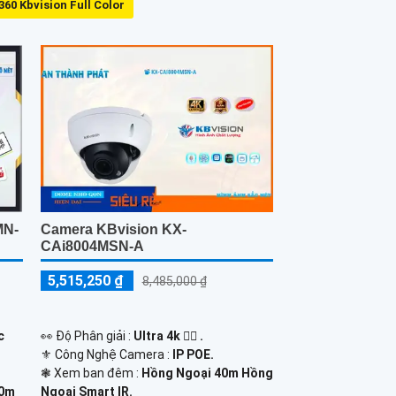
360 Kbvision Full Color
MN-
Camera KBvision KX-
CAi8004MSN-A
5,515,250 ₫
8,485,000 ₫
c
️👀 Độ Phân giải :
Ultra 4k 👍🏾 .
⚜️ Công Nghệ Camera :
IP POE.
❃ Xem ban đêm :
Hồng Ngoại 40m Hồng
50m
Ngoại Smart IR.