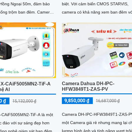
 Hồng Ngoại 50m, đảm bảo
biệt. Với cảm biến CMOS STARVIS,
ng trộm ban đêm. Camera
camera có khả năng xem ban đêm vớ
rang bị công nghệ siêu sáng
hồng ngoại 60m, cho hình ảnh sắc né
te IP để mang đến hình ảnh sắc
Camera Dahua DH-IPC-
X-CAiF5005MN2-TiF-A
HFW3849T1-ZAS-PV
ệ AI
9,850,000 ₫
0 ₫
16,687,000 ₫
15,132,000 ₫
Camera DH-IPC-HFW3849T1-ZAS-PV
-CAiF5005MN2-TiF-A là một
một Camera giá rẻ nhưng mang lại c
 đáo với sự sáng đẹp hơn
lượng hình ảnh và tính năng vượt trội
ông nghệ giám sát ban đêm