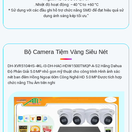
. Nhiệt độ hoạt động: –40 °C to +60 °C
* Sử dụng với các đầu ghi hỗ trợ chức năng SMD để đạt hiệu quả sử
dụng ánh sáng kép tối ưu."
Bộ Camera Tiệm Vàng Siêu Nét
DH-XVR5104HS-4KL-I3-DH-HAC-HDW1500TMQP-A-S2 Hãng Dahua
Độ Phân Giải 5.0 MP nhỏ gọn mỹ thuật cho công trình Hình ảnh sắc
nét ban đêm Hồng Ngoại 60m Công Nghệ HD 5.0 MP Được tích hợp
chức năng Thu Âm tiên nghi