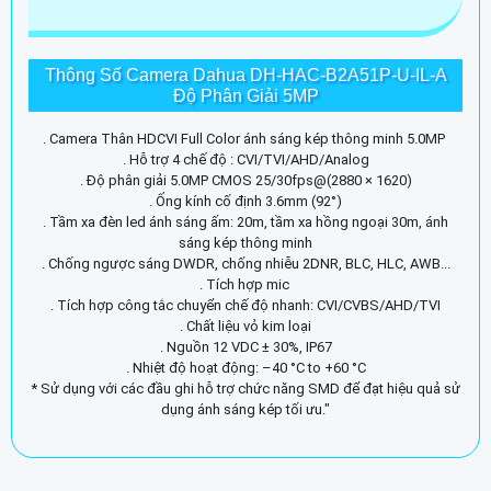
Thông Số Camera Dahua DH-HAC-B2A51P-U-IL-A
Độ Phân Giải 5MP
. Camera Thân HDCVI Full Color ánh sáng kép thông minh 5.0MP
. Hỗ trợ 4 chế độ : CVI/TVI/AHD/Analog
. Độ phân giải 5.0MP CMOS 25/30fps@(2880 × 1620)
. Ống kính cố định 3.6mm (92°)
. Tầm xa đèn led ánh sáng ấm: 20m, tầm xa hồng ngoại 30m, ánh
sáng kép thông minh
. Chống ngược sáng DWDR, chống nhiễu 2DNR, BLC, HLC, AWB...
. Tích hợp mic
. Tích hợp công tắc chuyển chế độ nhanh: CVI/CVBS/AHD/TVI
. Chất liệu vỏ kim loại
. Nguồn 12 VDC ± 30%, IP67
. Nhiệt độ hoạt động: –40 °C to +60 °C
* Sử dụng với các đầu ghi hỗ trợ chức năng SMD để đạt hiệu quả sử
dụng ánh sáng kép tối ưu."