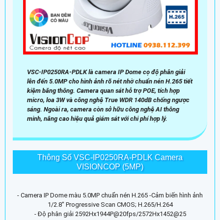
VSC-IP0250RA-PDLK là camera IP Dome cọ độ phân giải
lên đến 5.0MP cho hình ảnh rõ nét nhờ chuẩn nén H.265 tiết
kiệm băng thông. Camera quan sát hỗ trợ POE, tích hợp
micro, loa 3W và công nghệ True WDR 140dB chống ngược
sáng. Ngoài ra, camera còn sở hữu công nghệ AI thông
minh, nâng cao hiệu quả giám sát với chi phí hợp lý.
Thông Số VSC-IP0250RA-PDLK Camera
VISIONCOP (5MP)
- Camera IP Dome màu 5.0MP chuẩn nén H.265 -Cảm biến hình ảnh
1/2.8" Progressive Scan CMOS; H.265/H.264
- Độ phân giải 2592Hx1944P@20fps/2572Hx1452@25