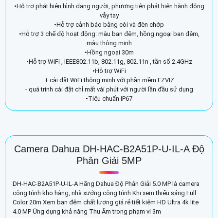
•Hỗ trợ phát hiện hình dạng người, phương tiện phát hiện hành động
vẫy tay
•Hỗ trợ cảnh báo bằng còi và đèn chớp
•Hỗ trợ 3 chế độ hoạt động: màu ban đêm, hồng ngoại ban đêm,
màu thông minh
•Hồng ngoại 30m
•Hỗ trợ WiFi , IEEE802.11b, 802.11g, 802.11n , tần số 2.4GHz
•Hỗ trợ WiFi
+ cài đặt WiFi thông minh với phần mềm EZVIZ
- quá trình cài đặt chỉ mất vài phút với người lần đầu sử dụng
•Tiêu chuẩn IP67
Camera Dahua DH-HAC-B2A51P-U-IL-A Độ
Phân Giải 5MP
DH-HAC-B2A51P-U-IL-A Hãng Dahua Độ Phân Giải 5.0 MP là camera
công trình kho hàng, nhà xưởng công trình Khi xem thiếu sáng Full
Color 20m Xem ban đêm chất lượng giá rẻ tiết kiệm HD Ultra 4k lite
4.0 MP Ứng dụng khả năng Thu Âm trong phạm vi 3m