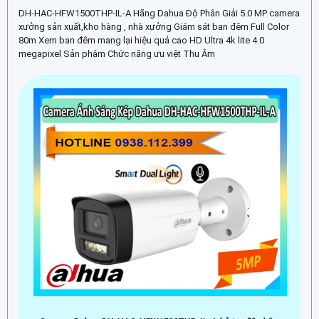
DH-HAC-HFW1500THP-IL-A Hãng Dahua Độ Phân Giải 5.0 MP camera
xưởng sản xuất,kho hàng , nhà xưởng Giám sát ban đêm Full Color
80m Xem ban đêm mang lại hiệu quả cao HD Ultra 4k lite 4.0
megapixel Sản phậm Chức năng ưu việt Thu Âm