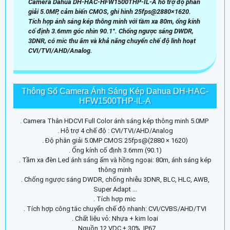
Camera Dahua DH-HAC-HFW1500THP-IL-A hỗ trợ độ phân
giải 5.0MP, cảm biến CMOS, ghi hình 25fps@2880×1620.
Tích hợp ánh sáng kép thông minh với tầm xa 80m, ống kính
cố định 3.6mm góc nhìn 90.1°. Chống ngược sáng DWDR,
3DNR, có mic thu âm và khả năng chuyển chế độ linh hoạt
CVI/TVI/AHD/Analog.
Thông Số Camera Ánh Sáng Kép Dahua DH-HAC-
HFW1500THP-IL-A
. Camera Thân HDCVI Full Color ánh sáng kép thông minh 5.0MP
. Hỗ trợ 4 chế độ : CVI/TVI/AHD/Analog
. Độ phân giải 5.0MP CMOS 25fps@(2880 × 1620)
. Ống kính cố định 3.6mm (90.1)
. Tầm xa đèn Led ánh sáng ấm và hồng ngoại: 80m, ánh sáng kép
thông minh
. Chống ngược sáng DWDR, chống nhiễu 3DNR, BLC, HLC, AWB,
Super Adapt ...
. Tích hợp mic
. Tích hợp công tắc chuyển chế độ nhanh: CVI/CVBS/AHD/TVI
. Chất liệu vỏ: Nhựa + kim loại
. Nguồn 12 VDC ± 30%, IP67