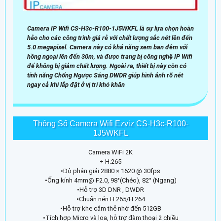
Camera IP Wifi CS-H3c-R100-1J5WKFL là sự lựa chọn hoàn
hảo cho các công trình giá rẻ với chất lượng sắc nét lên đến
5.0 megapixel. Camera này có khả năng xem ban đêm với
hồng ngoại lên đến 30m, và được trang bị công nghệ IP Wifi
để không bị giảm chất lượng. Ngoài ra, thiết bị này còn có
tính năng Chống Ngược Sáng DWDR giúp hình ảnh rõ nét
ngay cả khi lắp đặt ở vị trí khó khăn
Thông Số Camera Wifi Ezviz CS-H3c-R100-
1J5WKFL
Camera WiFi 2K
+ H.265
•Độ phân giải 2880 × 1620 @ 30fps
•Ống kính 4mm@ F2.0, 98°(Chéo), 82° (Ngang)
•Hỗ trợ 3D DNR , DWDR
•Chuấn nén H.265/H.264
•Hỗ trợ khe cắm thẻ nhớ đến 512GB
•Tích hợp Micro và loa, hỗ trợ đàm thoại 2 chiều