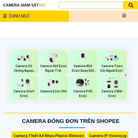
CAMERA GIÁM SÁT
360
DANH MỤC
Camera 360 Ezviz
Camera Wifi
Camera Có
Camera Theo
Ngoài Trời
Ezviz Xoay 360
Chống Ngược
Dỏi Người Ezviz
Độ
Sáng Ezviz
Camera Ezviz 360
Camera Onvif
Camera POE
Camera 2 Mắt
Ezviz
Ezviz
Ezviz
CAMERA ĐÓNG ĐƠN TRÊN SHOPEE
Camera Thiết Kế Nhựa Plastic Kbvision
Camera IP Visioncop