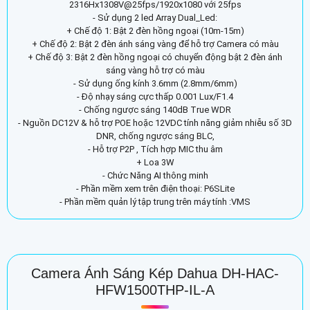
2316Hx1308V@25fps/1920x1080 với 25fps
- Sử dụng 2 led Array Dual_Led:
+ Chế độ 1: Bật 2 đèn hồng ngoại (10m-15m)
+ Chế độ 2: Bật 2 đèn ánh sáng vàng để hỗ trợ Camera có màu
+ Chế độ 3: Bật 2 đèn hồng ngoại có chuyển động bật 2 đèn ánh
sáng vàng hỗ trợ có màu
- Sử dụng ống kính 3.6mm (2.8mm/6mm)
- Độ nhạy sáng cực thấp 0.001 Lux/F1.4
- Chống ngược sáng 140dB True WDR
- Nguồn DC12V & hỗ trợ POE hoặc 12VDC tính năng giảm nhiễu số 3D
DNR, chống ngược sáng BLC,
- Hỗ trợ P2P , Tích hợp MIC thu âm
+ Loa 3W
- Chức Năng AI thông minh
- Phần mềm xem trên điện thoại: P6SLite
- Phần mềm quản lý tập trung trên máy tính :VMS
Camera Ánh Sáng Kép Dahua DH-HAC-
HFW1500THP-IL-A