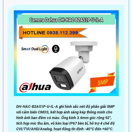
DH-HAC-B2A51P-U-IL-A ghi hình sắc nét độ phân giải 5MP
với cảm biến CMOS, kết hợp ánh sáng kép thông minh cho
hình ảnh ban đêm có màu. Ống kính 3.6mm góc rộng 92°,
tích hợp mic thu âm, vỏ kim loại IP67 bền bỉ, hỗ trợ 4 chế độ
CVI/TVI/AHD/Analog, hoạt động ổn định -40°C đến +60°C.