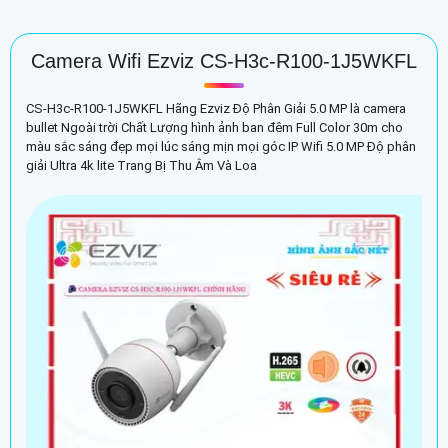
Camera Wifi Ezviz CS-H3c-R100-1J5WKFL
CS-H3c-R100-1J5WKFL Hãng Ezviz Độ Phân Giải 5.0 MP là camera
bullet Ngoài trời Chất Lượng hình ảnh ban đêm Full Color 30m cho
màu sắc sáng đẹp mọi lúc sáng mịn mọi góc IP Wifi 5.0 MP Độ phân
giải Ultra 4k lite Trang Bị Thu Âm Và Loa