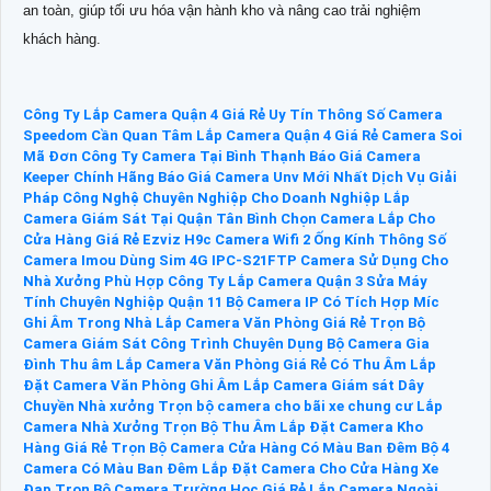
an toàn, giúp tối ưu hóa vận hành kho và nâng cao trải nghiệm
khách hàng.
Công Ty Lắp Camera Quận 4 Giá Rẻ Uy Tín
Thông Số Camera
Speedom Cần Quan Tâm
Lắp Camera Quận 4 Giá Rẻ
Camera Soi
Mã Đơn
Công Ty Camera Tại Bình Thạnh
Báo Giá Camera
Keeper Chính Hãng
Báo Giá Camera Unv Mới Nhất
Dịch Vụ Giải
Pháp Công Nghệ Chuyên Nghiệp Cho Doanh Nghiệp
Lắp
Camera Giám Sát Tại Quận Tân Bình
Chọn Camera Lắp Cho
Cửa Hàng Giá Rẻ
Ezviz H9c Camera Wifi 2 Ống Kính
Thông Số
Camera Imou Dùng Sim 4G IPC-S21FTP
Camera Sử Dụng Cho
Nhà Xưởng Phù Hợp
Công Ty Lắp Camera Quận 3
Sửa Máy
Tính Chuyên Nghiệp Quận 11
Bộ Camera IP Có Tích Hợp Míc
Ghi Âm Trong Nhà
Lắp Camera Văn Phòng Giá Rẻ
Trọn Bộ
Camera Giám Sát Công Trình Chuyên Dụng
Bộ Camera Gia
Đình Thu âm
Lắp Camera Văn Phòng Giá Rẻ Có Thu Âm
Lắp
Đặt Camera Văn Phòng Ghi Âm
Lắp Camera Giám sát Dây
Chuyền Nhà xưởng
Trọn bộ camera cho bãi xe chung cư
Lắp
Camera Nhà Xưởng Trọn Bộ Thu Âm
Lắp Đặt Camera Kho
Hàng Giá Rẻ
Trọn Bộ Camera Cửa Hàng Có Màu Ban Đêm
Bộ 4
Camera Có Màu Ban Đêm
Lắp Đặt Camera Cho Cửa Hàng Xe
Đạp
Trọn Bộ Camera Trường Học Giá Rẻ
Lắp Camera Ngoài