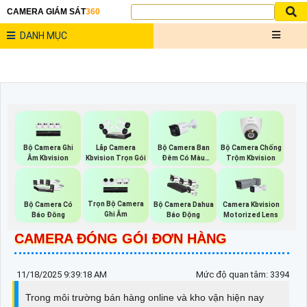
CAMERA GIÁM SÁT
360
DANH MỤC
Bộ Camera Ghi
Bộ Camera Ban
Bộ Camera Chống
Lắp Camera
Âm Kbvision
Đêm Có Màu
Trộm Kbvision
Kbvision Trọn Gói
Kbvision
Trọn Bộ Camera
Bộ Camera Có
Bộ Camera Dahua
Camera Kbvision
Ghi Âm
Báo Đông
Báo Động
Motorized Lens
CAMERA ĐÓNG GÓI ĐƠN HÀNG
11/18/2025 9:39:18 AM
Mức độ quan tâm: 3394
Trong môi trường bán hàng online và kho vận hiện nay