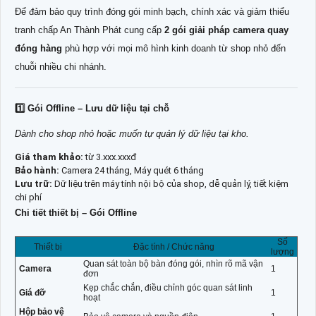
Để đảm bảo quy trình đóng gói minh bạch, chính xác và giảm thiểu
tranh chấp An Thành Phát cung cấp
2 gói giải pháp camera quay
đóng hàng
phù hợp với mọi mô hình kinh doanh từ shop nhỏ đến
chuỗi nhiều chi nhánh.
1️
Gói Offline – Lưu dữ liệu tại chỗ
Dành cho shop nhỏ hoặc muốn tự quản lý dữ liệu tại kho.
Giá tham khảo:
từ 3.xxx.xxxđ
Bảo hành:
Camera 24 tháng, Máy quét 6 tháng
Lưu trữ:
Dữ liệu trên máy tính nội bộ của shop, dễ quản lý, tiết kiệm
chi phí
Chi tiết thiết bị – Gói Offline
Số
Thiết bị
Đặc tính / Chức năng
lượng
Quan sát toàn bộ bàn đóng gói, nhìn rõ mã vận
Camera
1
đơn
Kẹp chắc chắn, điều chỉnh góc quan sát linh
Giá đỡ
1
hoạt
Hộp bảo vệ