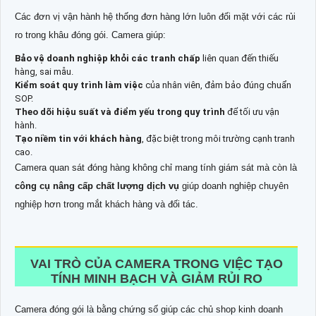
Các đơn vị vận hành hệ thống đơn hàng lớn luôn đối mặt với các rủi
ro trong khâu đóng gói. Camera giúp:
Bảo vệ doanh nghiệp khỏi các tranh chấp
liên quan đến thiếu
hàng, sai mẫu.
Kiểm soát quy trình làm việc
của nhân viên, đảm bảo đúng chuẩn
SOP.
Theo dõi hiệu suất và điểm yếu trong quy trình
để tối ưu vận
hành.
Tạo niềm tin với khách hàng
, đặc biệt trong môi trường cạnh tranh
cao.
Camera quan sát đóng hàng không chỉ mang tính giám sát mà còn là
công cụ nâng cấp chất lượng dịch vụ
giúp doanh nghiệp chuyên
nghiệp hơn trong mắt khách hàng và đối tác.
VAI TRÒ CỦA CAMERA TRONG VIỆC TẠO
TÍNH MINH BẠCH VÀ GIẢM RỦI RO
Camera đóng gói là bằng chứng số giúp các chủ shop kinh doanh