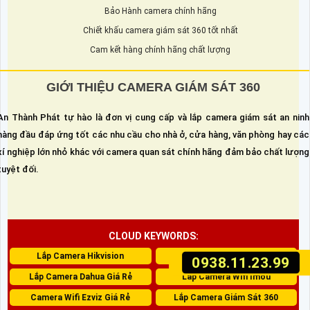
Bảo Hành camera chính hãng
Chiết khấu camera giám sát 360 tốt nhất
Cam kết hàng chính hãng chất lượng
GIỚI THIỆU CAMERA GIÁM SÁT 360
An Thành Phát tự hào là đơn vị cung cấp và lắp camera giám sát an ninh
hàng đầu đáp ứng tốt các nhu cầu cho nhà ở, cửa hàng, văn phòng hay các
xí nghiệp lớn nhỏ khác với camera quan sát chính hãng đảm bảo chất lượng
tuyệt đối.
CLOUD KEYWORDS:
Lắp Camera Hikvision
Camera Kbvision Giá Rẻ
0938.11.23.99
Lắp Camera Dahua Giá Rẻ
Lắp Camera Wifi Imou
Camera Wifi Ezviz Giá Rẻ
Lắp Camera Giám Sát 360