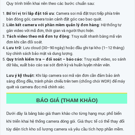
Quy trình triển khai nên theo các bước chuẩn sau:
Bố trí vị trí lắp đặt tối ưu:
Camera soi mã đặt trực tiếp phía trên
bàn đóng gói; camera toàn cảnh đặt góc cao bao quát.
Liên kết camera với phần mềm quản lý đơn hàng:
Hệ thống tự
gắn video với mã đơn, thời gian và người thực hiện.
Tách video theo mã đơn tự động:
Truy xuất nhanh bằng mã vận
đơn khi cần đối soát.
Lưu trữ:
Lưu cloud (30–90 ngày) hoặc đầu ghi tại kho (1–12 tháng)
tùy chính sách bảo mật và dung lượng.
Quy trình kiểm tra – đối soát – báo cáo:
Truy xuất video, so sánh
dữ liệu, xuất báo cáo sai sót định kỳ và huấn luyện nhân viên.
Lưu ý kỹ thuật:
Khi lắp camera soi mã vận đơn cần đảm bảo ánh
sáng đồng đều, tránh phản chiếu trên tem (chống chói WDR) để máy
quét và camera đọc mã chính xác.
BÁO GIÁ (THAM KHẢO)
Dưới đây là bảng báo giá tham khảo cho từng hạng mục phổ biến
khi triển khai hệ thống camera đóng gói. Giá thực tế có thể thay đổi
tùy diện tích kho số lượng camera và yêu cầu tích hợp phần mềm.