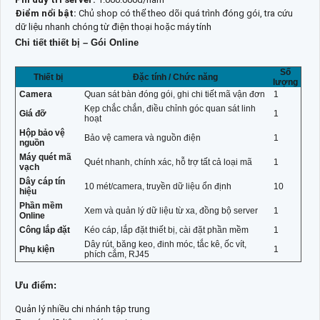
Điểm nổi bật:
Chủ shop có thể theo dõi quá trình đóng gói, tra cứu
dữ liệu nhanh chóng từ điện thoại hoặc máy tính
Chi tiết thiết bị – Gói Online
Số
Thiết bị
Đặc tính / Chức năng
lượng
Camera
Quan sát bàn đóng gói, ghi chi tiết mã vận đơn
1
Kẹp chắc chắn, điều chỉnh góc quan sát linh
Giá đỡ
1
hoạt
Hộp bảo vệ
Bảo vệ camera và nguồn điện
1
nguồn
Máy quét mã
Quét nhanh, chính xác, hỗ trợ tất cả loại mã
1
vạch
Dây cáp tín
10 mét/camera, truyền dữ liệu ổn định
10
hiệu
Phần mềm
Xem và quản lý dữ liệu từ xa, đồng bộ server
1
Online
Công lắp đặt
Kéo cáp, lắp đặt thiết bị, cài đặt phần mềm
1
Dây rút, băng keo, đinh móc, tắc kê, ốc vít,
Phụ kiện
1
phích cắm, RJ45
Ưu điểm:
Quản lý nhiều chi nhánh tập trung