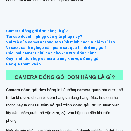
không thể thiếu đối với doanh nghiệp hiện đại.
Camera đóng gói đơn hàng là gì?
Tại sao doanh nghiệp cần giải pháp này?
Vai trò của camera trong tạo tính minh bạch & giảm rủi ro
Vì sao doanh nghiệp cần giám sát quá trình đóng gói?
Các loại camera phù hợp cho khu vực đóng hàng
Quy trình tích hợp camera trong khu vực đóng gói
Báo giá tham khảo
CAMERA ĐÓNG GÓI ĐƠN HÀNG LÀ GÌ?
Camera đóng gói đơn hàng
là hệ thống
camera quan sát
được bố
trí tại khu vực chuẩn bị,kiểm hàng và đóng hàng. Mục tiêu của hệ
thống này là
ghi lại toàn bộ quá trình đóng gói
: từ lúc nhân viên
lấy sản phẩm,quét mã vận đơn, đặt vào hộp cho đến khi niêm
phong.
Nhờ đó,các chủ shop kinh doanh online và doanh nghiệp có thể theo