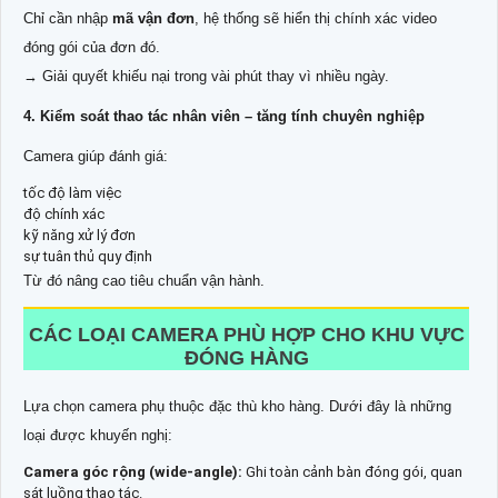
Chỉ cần nhập
mã vận đơn
, hệ thống sẽ hiển thị chính xác video
đóng gói của đơn đó.
→ Giải quyết khiếu nại trong vài phút thay vì nhiều ngày.
4. Kiểm soát thao tác nhân viên – tăng tính chuyên nghiệp
Camera giúp đánh giá:
tốc độ làm việc
độ chính xác
kỹ năng xử lý đơn
sự tuân thủ quy định
Từ đó nâng cao tiêu chuẩn vận hành.
CÁC LOẠI CAMERA PHÙ HỢP CHO KHU VỰC
ĐÓNG HÀNG
Lựa chọn camera phụ thuộc đặc thù kho hàng. Dưới đây là những
loại được khuyến nghị:
Camera góc rộng (wide-angle):
Ghi toàn cảnh bàn đóng gói, quan
sát luồng thao tác.