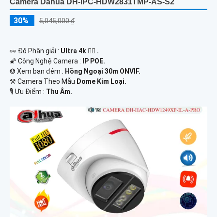
Camera Dahua DH-IPC-HDW2831TMP-AS-S2
30%
5,045,000 ₫
️👀 Độ Phân giải :
Ultra 4k 👍🏾 .
🌠 Công Nghệ Camera :
IP POE.
❂ Xem ban đêm :
Hồng Ngoại 30m ONVIF.
⚒ Camera Theo Mẫu
Dome Kim Loại.
️🎙 Ưu Điểm :
Thu Âm.