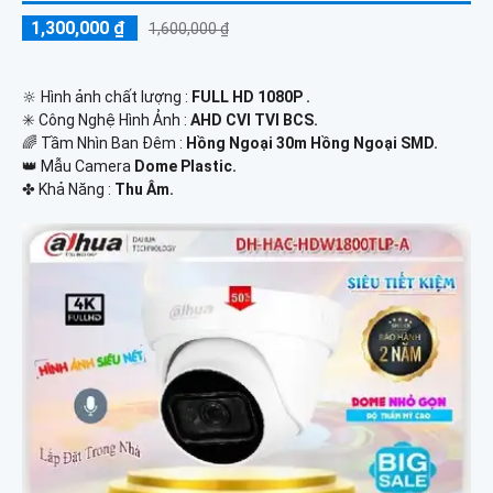
1,300,000 ₫
1,600,000 ₫
🔆 Hình ảnh chất lượng :
FULL HD 1080P .
✳️ Công Nghệ Hình Ảnh :
AHD CVI TVI BCS.
🌈 Tầm Nhìn Ban Đêm :
Hồng Ngoại 30m Hồng Ngoại SMD.
👑 Mẫu Camera
Dome Plastic.
️✤ Khả Năng :
Thu Âm.