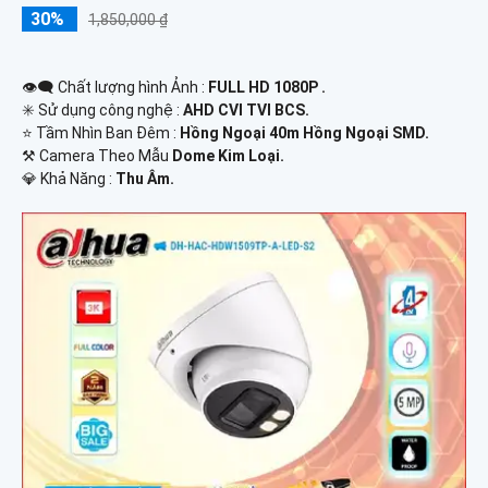
30%
1,850,000 ₫
👁️‍🗨 Chất lượng hình Ảnh :
FULL HD 1080P .
✳️ Sử dụng công nghệ :
AHD CVI TVI BCS.
⭐ Tầm Nhìn Ban Đêm :
Hồng Ngoại 40m Hồng Ngoại SMD.
⚒ Camera Theo Mẫu
Dome Kim Loại.
️💎 Khả Năng :
Thu Âm.