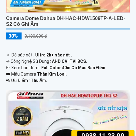
Camera Dome Dahua DH-HAC-HDW1509TP-A-LED-
S2 Có Ghi Âm
30%
3,100,000 ₫
🔅 Độ sắc nét :
Ultra 2k+ sắc nét .
✳️ Công Nghệ Sử Dụng :
AHD CVI TVI BCS.
🔦 Xem ban đêm :
Full Color 40m Có Màu Ban Đêm.
👑 Mẫu Camera
Thân Kim Loại.
️📢 Ưu Điểm :
Thu Âm.
0938.11.23.99