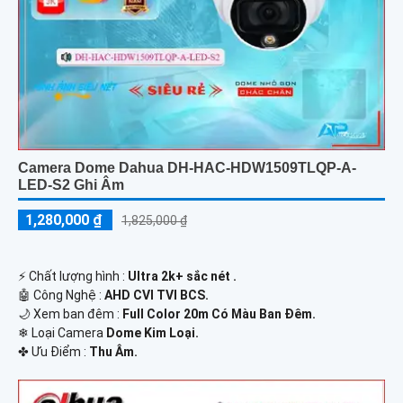
Camera Dome Dahua DH-HAC-HDW1509TLQP-A-
LED-S2 Ghi Âm
1,280,000 ₫
1,825,000 ₫
️⚡ Chất lượng hình :
Ultra 2k+ sắc nét .
🤖️ Công Nghệ :
AHD CVI TVI BCS.
🌙 Xem ban đêm :
Full Color 20m Có Màu Ban Đêm.
❄ Loại Camera
Dome Kim Loại.
️✤ Ưu Điểm :
Thu Âm.