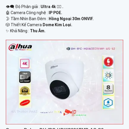
👁️‍🗨 Độ Phân giải :
Ultra 4k 👍🏾 .
🤖️ Camera Công nghệ :
IP POE.
🌛 Tầm Nhìn Ban Đêm :
Hồng Ngoại 30m ONVIF.
🎲 Thiết Kế Camera
Dome Kim Loại.
️✨ Khả Năng :
Thu Âm.