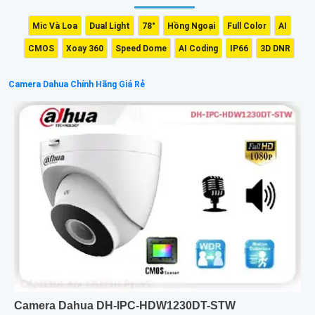
Mic Và Loa
Dual Light
78°
Hồng Ngoại
Full Color
AI
CMOS
Xoay 360
Speed Dome
AI Coding
IP66
3D DNR
Camera Dahua Chính Hãng Giá Rẻ
Camera Dahua DH-IPC-HDW1230DT-STW