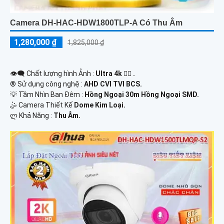
Camera DH-HAC-HDW1800TLP-A Có Thu Âm
1,280,000 ₫
1,825,000 ₫
👁️‍🗨 Chất lượng hình Ảnh :
Ultra 4k 👍🏾 .
®️ Sử dụng công nghệ :
AHD CVI TVI BCS.
💡 Tầm Nhìn Ban Đêm :
Hồng Ngoại 30m Hồng Ngoại SMD.
🤹 Camera Thiết Kế
Dome Kim Loại.
️ლ Khả Năng :
Thu Âm.