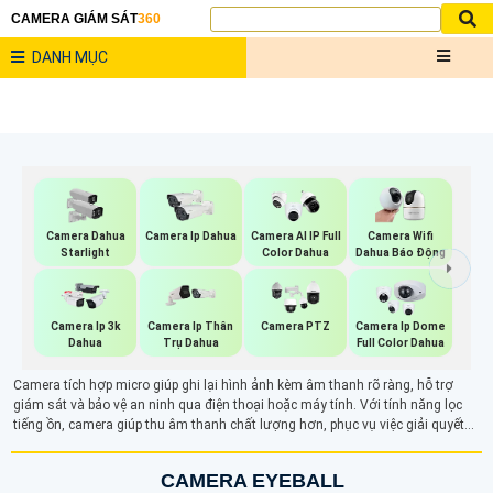
CAMERA GIÁM SÁT
360
DANH MỤC
Camera Dahua
Camera Ip Dahua
Camera AI IP Full
Camera Wifi
Starlight
Color Dahua
Dahua Báo Động
Camera Ip 3k
Camera Ip Thân
Camera PTZ
Camera Ip Dome
Dahua
Trụ Dahua
Full Color Dahua
Camera tích hợp micro giúp ghi lại hình ảnh kèm âm thanh rõ ràng, hỗ trợ
giám sát và bảo vệ an ninh qua điện thoại hoặc máy tính. Với tính năng lọc
tiếng ồn, camera giúp thu âm thanh chất lượng hơn, phục vụ việc giải quyết
tranh chấp và các tình huống khác. Ngoài ghi hình, tính năng ghi âm còn hỗ
trợ đàm thoại hai chiều, tăng cường bảo mật trong các khu vực như văn
CAMERA EYEBALL
phòng, cửa hàng hay nhà ở.