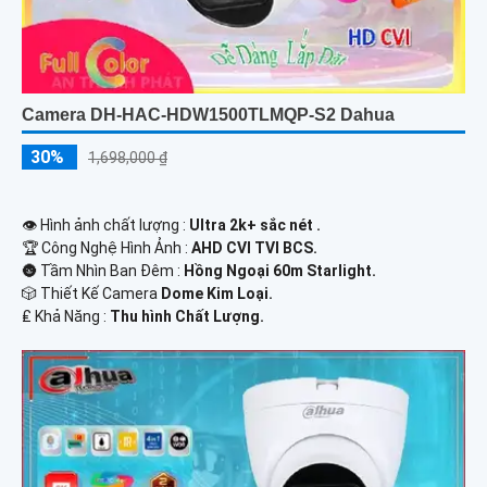
Camera DH-HAC-HDW1500TLMQP-S2 Dahua
30%
1,698,000 ₫
👁 Hình ảnh chất lượng :
Ultra 2k+ sắc nét .
🏆 Công Nghệ Hình Ảnh :
AHD CVI TVI BCS.
🌚 Tầm Nhìn Ban Đêm :
Hồng Ngoại 60m Starlight.
🎲 Thiết Kế Camera
Dome Kim Loại.
️₤ Khả Năng :
Thu hình Chất Lượng.