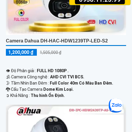
Camera Dahua DH-HAC-HDW1239TP-LED-S2
1,200,000 ₫
1,505,000 ₫
👁 Độ Phân giải :
FULL HD 1080P .
🕉️ Camera Công nghệ :
AHD CVI TVI BCS.
🌛 Tầm Nhìn Ban Đêm :
Full Color 40m Có Màu Ban Đêm.
🐉️ Cấu Tạo Camera
Dome Kim Loại.
️➲ Khả Năng :
Thu hình Ổn Định.