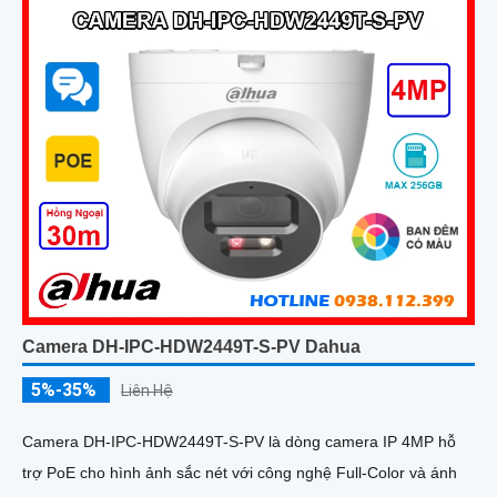
Camera DH-IPC-HDW2449T-S-PV Dahua
5%-35%
Liên Hệ
Camera DH-IPC-HDW2449T-S-PV là dòng camera IP 4MP hỗ
trợ PoE cho hình ảnh sắc nét với công nghệ Full-Color và ánh