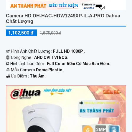
Camera HD DH-HAC-HDW1249XP-IL-A-PRO Dahua
Chất Lượng
1,102,500 ₫
1,575,000 ₫
💯 Hình Ành Chất Lượng :
FULL HD 1080P .
🤖️ Công Nghệ :
AHD CVI TVI BCS.
✪ Hình ảnh ban đêm :
Full Color 50m Có Màu Ban Ðêm.
💢 Mẫu Camera
Dome Plastic.
️🛃 Ưu Điểm :
Thu Âm.