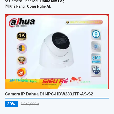
⚒ Camera Theo Mẫu
Dome Kim Loại.
️🆑 Khả Năng :
Công Nghệ AI.
Camera IP Dahua DH-IPC-HDW2831TP-AS-S2
30%
5,040,000 ₫