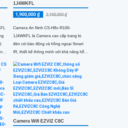
1J4WKFL
1,900,000 ₫
2,100,000 ₫
KFL
Camera An Ninh CS-H8c-R100-
ợng
1J4WKFL là Camera cao cấp trang bị
đèn còi báo động và hồng ngoại Smart
ình
IR, thiết kế thông minh với khả năng hỗ
ong
trợ thẻ nhớ. Ấn tượng ơn với những...
Camera Wifi EZVIZ C8C