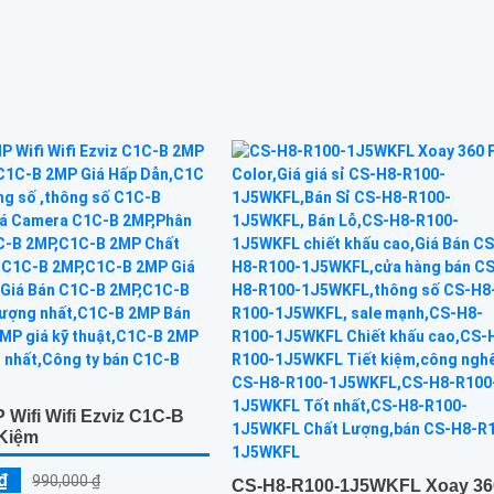
ai chiều giao tiếp dễ dàng từ
Camera được thiết kế thông...
 Wifi Wifi Ezviz C1C-B
 Kiệm
₫
990,000 ₫
CS-H8-R100-1J5WKFL Xoay 36