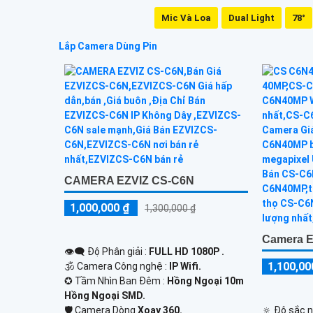
Mic Và Loa
Dual Light
78°
Lắp Camera Dùng Pin
CAMERA EZVIZ CS-C6N
1,000,000 ₫
1,300,000 ₫
Camera E
👁️‍🗨 Độ Phân giải :
FULL HD 1080P .
1,100,00
🕉️ Camera Công nghệ :
IP Wifi.
✪ Tầm Nhìn Ban Đêm :
Hồng Ngoại 10m
Hồng Ngoại SMD.
🛡 Camera Dòng
Xoay 360.
🔅 Độ sắc n