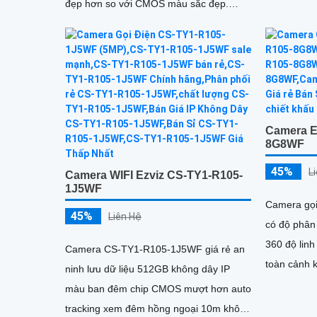
đẹp hơn so với CMOS màu sắc đẹp.
Thiết bị này cung cấp khả năng xem ban
đêm thông qua công nghệ hồng ngoại
30m IP Wifi
Camera E
8G8WF
45%
L
Camera WIFI Ezviz CS-TY1-R105-
1J5WF
Camera gọ
45%
Liên Hệ
có độ phân
360 độ lin
Camera CS-TY1-R105-1J5WF giá rẻ an
toàn cảnh không
ninh lưu dữ liệu 512GB không dây IP
theo dõi c
màu ban đêm chip CMOS mượt hơn auto
giám sát ch
tracking xem đêm hồng ngoại 10m không