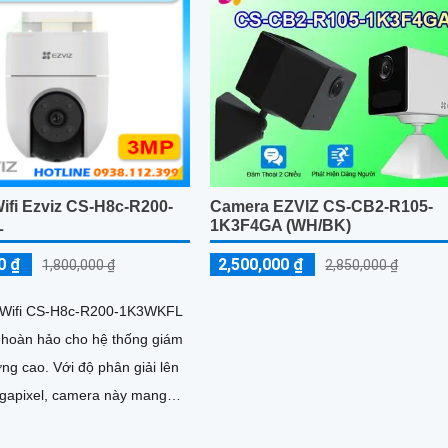
Camera EZVIZ CS-CB2-R105-
ifi Ezviz CS-H8c-R200-
1K3F4GA (WH/BK)
L
2,500,000 ₫
0 ₫
2,850,000 ₫
1,800,000 ₫
 Wifi CS-H8c-R200-1K3WKFL
n hoàn hảo cho hệ thống giám
ợng cao. Với độ phân giải lên
gapixel, camera này mang
nh sắc nét