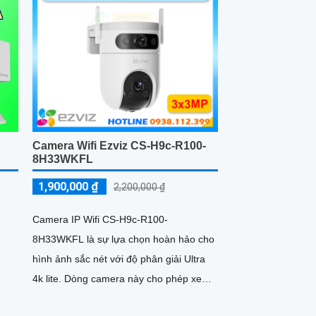
Camera Wifi Ezviz CS-H9c-R100-
8H33WKFL
1,900,000 ₫
2,200,000 ₫
Camera IP Wifi CS-H9c-R100-
8H33WKFL là sự lựa chọn hoàn hảo cho
hình ảnh sắc nét với độ phân giải Ultra
4k lite. Dòng camera này cho phép xem
được ban đêm với chất lượng màu sắc