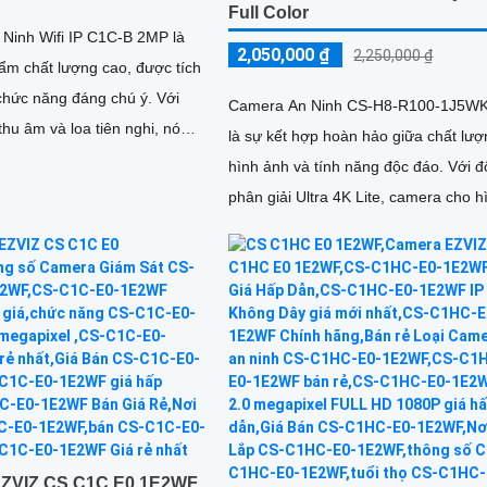
Full Color
Ninh Wifi IP C1C-B 2MP là
2,050,000 ₫
2,250,000 ₫
ẩm chất lượng cao, được tích
hức năng đáng chú ý. Với
Camera An Ninh CS-H8-R100-1J5W
hu âm và loa tiên nghi, nó
là sự kết hợp hoàn hảo giữa chất lư
ười dùng giao tiếp hai chiều
hình ảnh và tính năng độc đáo. Với độ
a
phân giải Ultra 4K Lite, camera cho h
ảnh sắc nét và rõ ràng, đặc biệt là tr
điều kiện ánh sáng yếu
EZVIZ CS C1C E0 1E2WF