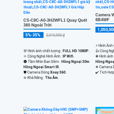
Camera W
8B4WF
CS-C8C-A0-3H2WFL1 Quay Quét
360 Ngoài Trời
1,050,00
5%-35%
2,015,000 ₫
️⚡ Hình Ành
💯 Hình ảnh chất lượng :
FULL HD 1080P .
👍 Công Ng
⚛️ Công Nghệ Hình Ảnh :
IP Wifi.
❃ Hình ảnh
🌚 Tầm Nhìn Ban Đêm :
Hồng Ngoại 30m
Hồng Ngoạ
Hồng Ngoại Smart IR.
❄ Camera 
🛡 Camera Dòng
Xoay 360.
️✔️ Tích Hợp
️☣️ Khả Năng :
Thu Âm.