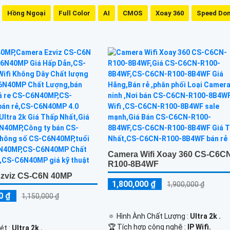
Hồng Ngoại
Full Color
AI
CMOS
Xoay 360
Speed Do
Camera Wifi Xoay 360 CS-C6C
R100-8B4WF
zviz CS-C6N 40MP
1,800,000 ₫
1,900,000 ₫
0 ₫
1,150,000 ₫
🔅 Hình Ành Chất Lượng :
Ultra 2k .
🏆 Tích hợp công nghệ :
IP Wifi.
ét :
Ultra 2k .