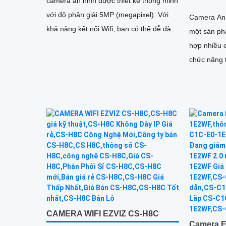
camera an ninh được thiết kế thông minh
với độ phân giải 5MP (megapixel). Với
Camera An 
khả năng kết nối Wifi, bạn có thể dễ dàng
một sản ph
theo dõi và kiểm soát từ xa bằng
hợp nhiều c
smartphone hoặc máy tính
chức năng t
cho phép ng
qua camer
CAMERA WIFI EZVIZ CS-H8C
Camera 