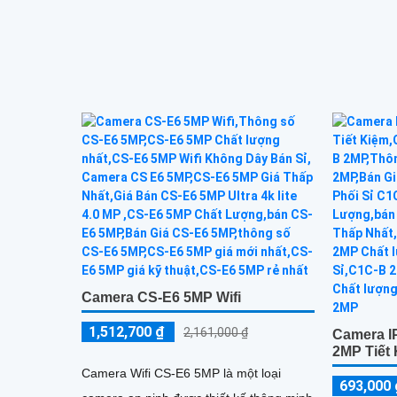
đàm thoại h
cần đầu ghi IP Wifi nét 5.0 MP Smart IR
xa
Camera CS-E6 5MP Wifi
1,512,700 ₫
2,161,000 ₫
Camera IP
2MP Tiết
Camera Wifi CS-E6 5MP là một loại
693,000 