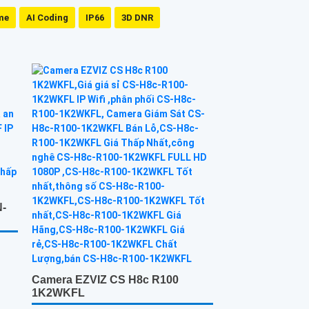
me
AI Coding
IP66
3D DNR
N-
Camera EZVIZ CS H8c R100
1K2WKFL