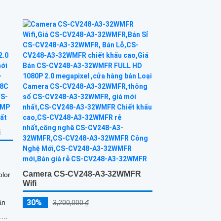
như ban ngày, đến 30m
i
Camera CS-CV248-A3-32WMFR
lor
Wifi
30%
3,200,000 ₫
.