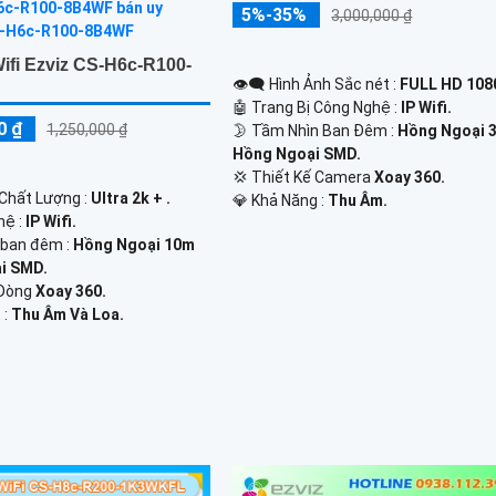
5%-35%
3,000,000 ₫
ifi Ezviz CS-H6c-R100-
👁️‍🗨 Hình Ảnh Sắc nét :
FULL HD 1080
🤖️ Trang Bị Công Nghệ :
IP Wifi.
0 ₫
1,250,000 ₫
🌛 Tầm Nhìn Ban Đêm :
Hồng Ngoại 
Hồng Ngoại SMD.
💢 Thiết Kế Camera
Xoay 360.
 Chất Lượng :
Ultra 2k + .
️💎 Khả Năng :
Thu Âm.
hệ :
IP Wifi.
 ban đêm :
Hồng Ngoại 10m
i SMD.
Dòng
Xoay 360.
 :
Thu Âm Và Loa.