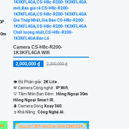
P .
30m
Camera CS-H8c-R200-
1K3KFL4GA Wifi
2,000,000 ₫
2,200,000 ₫
👁 Độ Phân giải :
2K Lite .
⚒ Camera Công nghệ :
IP Wifi.
💡 Tầm Nhìn Ban Đêm :
Hồng Ngoại 30m
Hồng Ngoại Smart IR.
🐜 Camera Dòng
Xoay 360.
️➲ Khả Năng :
Công Nghệ AI.