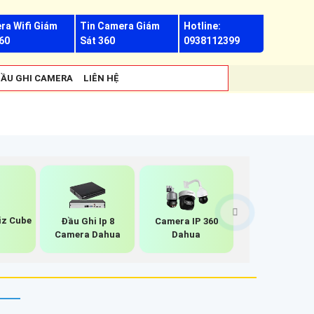
ra Wifi Giám
Tin Camera Giám
Hotline:
60
Sát 360
0938112399
ẦU GHI CAMERA
LIÊN HỆ
iz Cube
Đầu Ghi Ip 8
Camera IP 360
Camera Dahua
Dahua