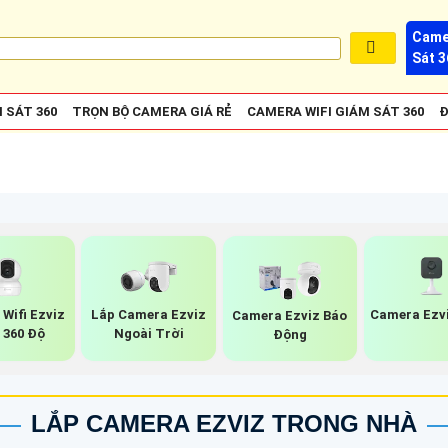
Came
Sát 3
 SÁT 360
TRỌN BỘ CAMERA GIÁ RẺ
CAMERA WIFI GIÁM SÁT 360
Đ
Wifi Ezviz
Lắp Camera Ezviz
Camera Ezv
Camera Ezviz Báo
 360 Độ
Ngoài Trời
Động
LẮP CAMERA EZVIZ TRONG NHÀ