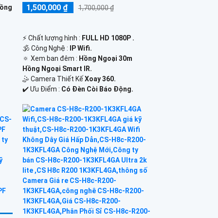
1,500,000 ₫
Hồng
1,700,000 ₫
️⚡ Chất lượng hình :
FULL HD 1080P .
🕉️ Công Nghệ :
IP Wifi.
🔅 Xem ban đêm :
Hồng Ngoại 30m
Hồng Ngoại Smart IR.
🤹 Camera Thiết Kế
Xoay 360.
️✔️ Ưu Điểm :
Có Đèn Còi Báo Động.