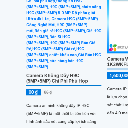
Camera W
1K3WKF
1,600,00
Camera Không Dây H9C
(5MP+5MP) Chi Phí Phù Hợp
Camera IP
00 ₫
00 ₫
là lựa chọ
sát chất lư
Camera an ninh không dây IP H9C
đến 4.0 me
(5MP+5MP) là một thiết bị tiên tiến với
đến hình ả
hình ảnh sắc nét cung cấp lợi ích sáng