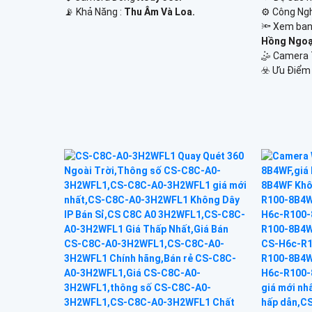
️📡 Khả Năng :
Thu Âm Và Loa.
⚙ Công Ngh
🔦 Xem ban
Hồng Ngoại
🤹 Camera 
️☣️ Ưu Điểm