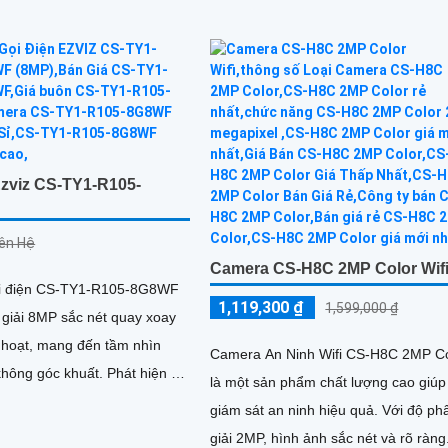
zviz CS-TY1-R105-
iên Hệ
Camera CS-H8C 2MP Color Wif
i điện CS-TY1-R105-8G8WF
1,119,300 ₫
1,599,000 ₫
 giải 8MP sắc nét quay xoay
h hoạt, mang đến tầm nhìn
Camera An Ninh Wifi CS-H8C 2MP Co
 góc khuất. Phát hiện và
là một sản phẩm chất lượng cao giúp
huyển động thông minh giúp
giám sát an ninh hiệu quả. Với độ phân
ính xác, kết hợp với tính năng
giải 2MP, hình ảnh sắc nét và rõ ràng