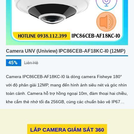
Camera UNV (Uniview) IPC86CEB-AF18KC-I0 (12MP)
45%
Liên Hệ
Camera IPC86CEB-AF18KC-I0 là dòng camera Fisheye 180°
với độ phân giải 12MP, mang đến hình ảnh siêu nét và góc nhìn
toàn cảnh. Camera hỗ trợ hồng ngoại 10m, đàm thoại hai chiều,
khe cắm thẻ nhớ tối đa 256GB, cùng các chuẩn bảo vệ IP67
chống nước, bụi và IK10 chống va đập
LẮP CAMERA GIÁM SÁT 360