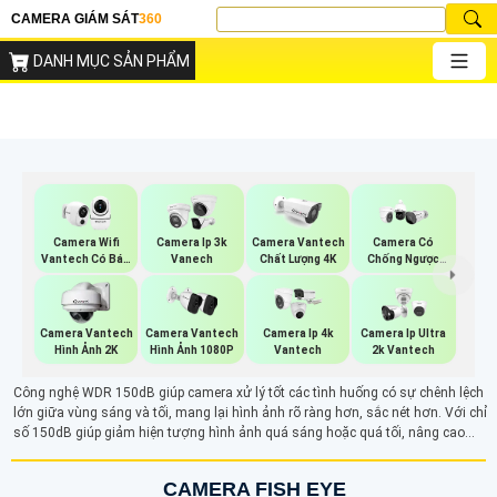
CAMERA GIÁM SÁT
360
DANH MỤC SẢN PHẨM
Camera Wifi
Camera Ip 3k
Camera Vantech
Camera Có
Vantech Có Báo
Vanech
Chất Lượng 4K
Chống Ngược
Động
Sáng Vantech
Camera Vantech
Camera Vantech
Camera Ip 4k
Camera Ip Ultra
Hình Ảnh 2K
Hình Ảnh 1080P
Vantech
2k Vantech
Công nghệ WDR 150dB giúp camera xử lý tốt các tình huống có sự chênh lệch
lớn giữa vùng sáng và tối, mang lại hình ảnh rõ ràng hơn, sắc nét hơn. Với chỉ
số 150dB giúp giảm hiện tượng hình ảnh quá sáng hoặc quá tối, nâng cao
chất lượng giám sát trong môi trường có ánh sáng phức tạp.
CAMERA FISH EYE