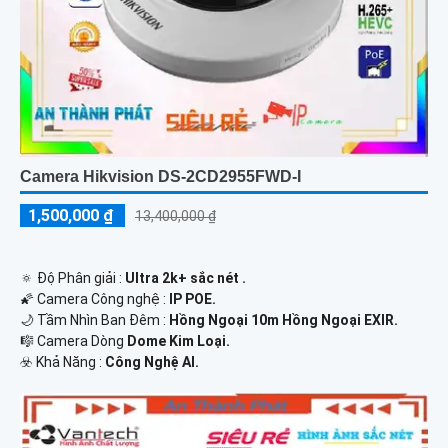
Camera Hikvision DS-2CD2955FWD-I
1,500,000 ₫
13,400,000 ₫
🔅 Độ Phân giải :
Ultra 2k+ sắc nét .
🌠 Camera Công nghệ :
IP POE.
🌙 Tầm Nhìn Ban Đêm :
Hồng Ngoại 10m Hồng Ngoại EXIR.
🎼️ Camera Dòng
Dome Kim Loại.
️☣️ Khả Năng :
Công Nghệ AI.