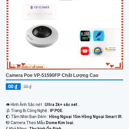
Camera Poe VP-51590FP Chất Lượng Cao
00 ₫
00 ₫
👁 Hình Ảnh Sắc nét :
Ultra 2k+ sắc nét .
🕉️ Trang Bị Công Nghệ :
IP POE.
🌔 Tầm Nhìn Ban Đêm :
Hồng Ngoại 15m Hồng Ngoại Smart IR.
🎼️ Camera Theo Mẫu
Dome Kim loại.
️₤ Khả Năng :
Thu hình Ổn Định.