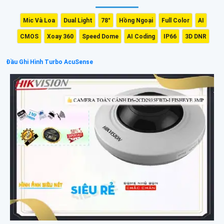
Mic Và Loa
Dual Light
78°
Hồng Ngoại
Full Color
AI
CMOS
Xoay 360
Speed Dome
AI Coding
IP66
3D DNR
Đầu Ghi Hình Turbo AcuSense