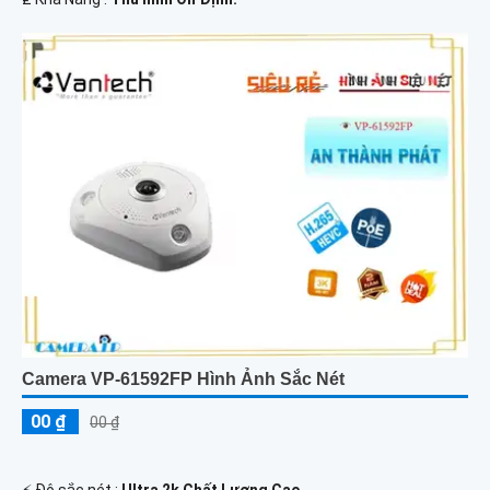
Camera VP-61592FP Hình Ảnh Sắc Nét
00 ₫
00 ₫
️⚡ Độ sắc nét :
Ultra 2k Chất Lượng Cao .