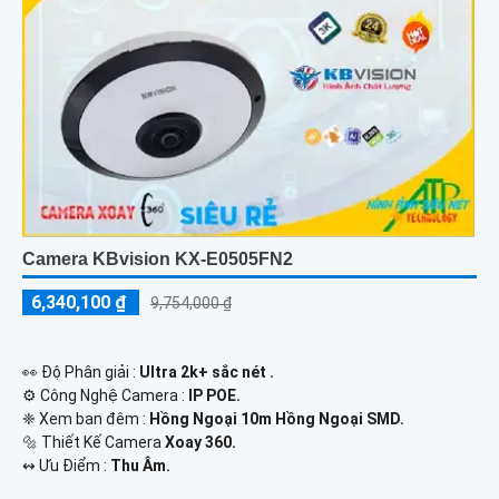
Camera KBvision KX-E0505FN2
6,340,100 ₫
9,754,000 ₫
️👀 Độ Phân giải :
Ultra 2k+ sắc nét .
⚙ Công Nghệ Camera :
IP POE.
❈ Xem ban đêm :
Hồng Ngoại 10m Hồng Ngoại SMD.
🔩 Thiết Kế Camera
Xoay 360.
️↭ Ưu Điểm :
Thu Âm.