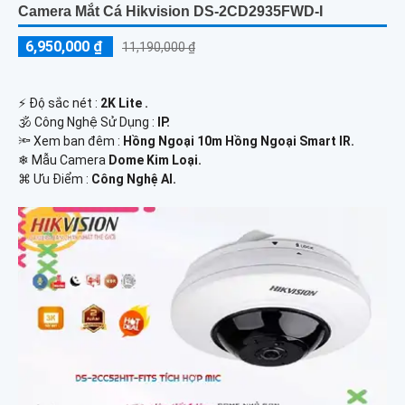
Camera Mắt Cá Hikvision DS-2CD2935FWD-I
6,950,000 ₫
11,190,000 ₫
️⚡ Độ sắc nét :
2K Lite .
🕉️ Công Nghệ Sử Dụng :
IP.
🔦 Xem ban đêm :
Hồng Ngoại 10m Hồng Ngoại Smart IR.
❄ Mẫu Camera
Dome Kim Loại.
️⌘ Ưu Điểm :
Công Nghệ AI.