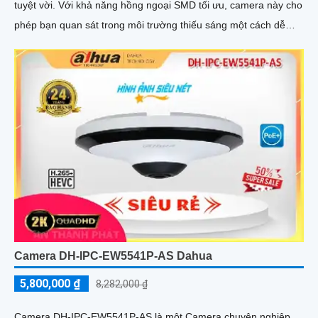
tuyệt vời. Với khả năng hồng ngoại SMD tối ưu, camera này cho
phép bạn quan sát trong môi trường thiếu sáng một cách dễ
dàng và rõ rệt
Camera DH-IPC-EW5541P-AS Dahua
5,800,000 ₫
8,282,000 ₫
Camera DH-IPC-EW5541P-AS là một Camera chuyên nghiệp