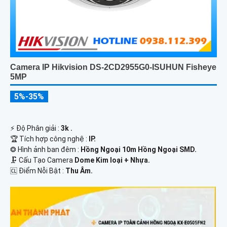
Camera IP Hikvision DS-2CD2955G0-ISUHUN Fisheye
5MP
5%-35%
️⚡ Độ Phân giải :
3k .
🏆 Tích hợp công nghệ :
IP.
❂ Hình ảnh ban đêm :
Hồng Ngoại 10m Hồng Ngoại SMD.
🗜️ Cấu Tạo Camera
Dome Kim loại + Nhựa.
️🆑 Điểm Nỗi Bật :
Thu Âm.