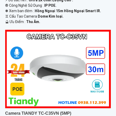
®️ Công Nghệ Sử Dụng :
IP POE.
❃ Xem ban đêm :
Hồng Ngoại 15m Hồng Ngoại Smart IR.
♊ Cấu Tạo Camera
Dome Kim loại.
️🔮 Ưu Điểm :
Thu Âm.
Camera TIANDY TC-C35VN (5MP)