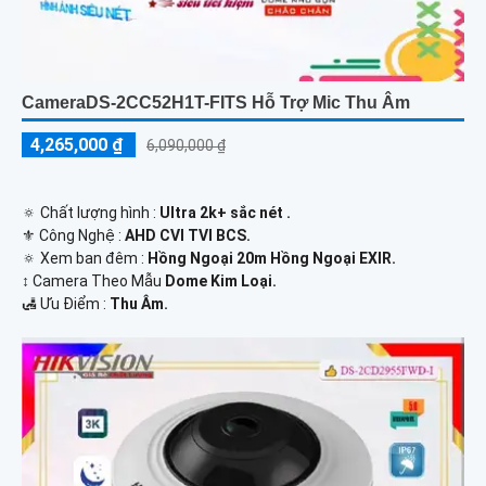
CameraDS-2CC52H1T-FITS Hỗ Trợ Mic Thu Âm
4,265,000 ₫
6,090,000 ₫
🔅 Chất lượng hình :
Ultra 2k+ sắc nét .
⚜️ Công Nghệ :
AHD CVI TVI BCS.
🔅 Xem ban đêm :
Hồng Ngoại 20m Hồng Ngoại EXIR.
↕️ Camera Theo Mẫu
Dome Kim Loại.
️🛃 Ưu Điểm :
Thu Âm.