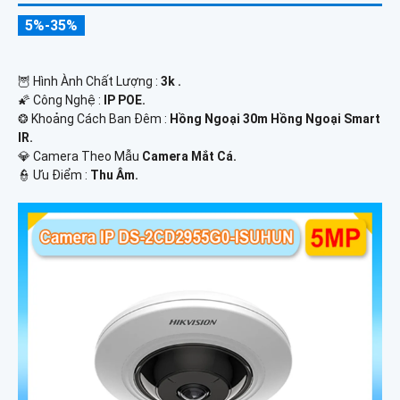
5%-35%
🦉 Hình Ành Chất Lượng :
3k .
🌠 Công Nghệ :
IP POE.
❂ Khoảng Cách Ban Đêm :
Hồng Ngoại 30m Hồng Ngoại Smart
IR.
💎 Camera Theo Mẫu
Camera Mắt Cá.
️👮 Ưu Điểm :
Thu Âm.