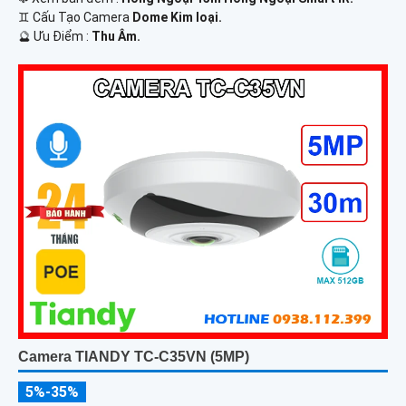
♊ Cấu Tạo Camera
Dome Kim loại.
️🔮 Ưu Điểm :
Thu Âm.
Camera TIANDY TC-C35VN (5MP)
5%-35%