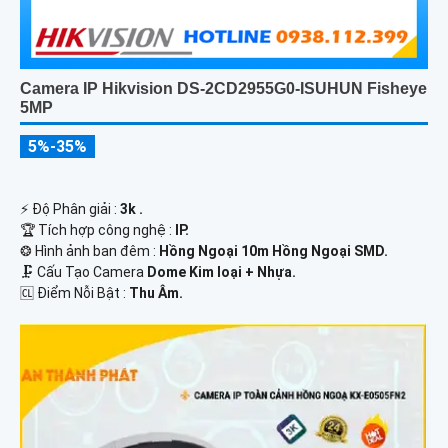
Camera IP Hikvision DS-2CD2955G0-ISUHUN Fisheye
5MP
5%-35%
️⚡ Độ Phân giải :
3k .
🏆 Tích hợp công nghệ :
IP.
❂ Hình ảnh ban đêm :
Hồng Ngoại 10m Hồng Ngoại SMD.
🗜️ Cấu Tạo Camera
Dome Kim loại + Nhựa.
️🆑 Điểm Nỗi Bật :
Thu Âm.