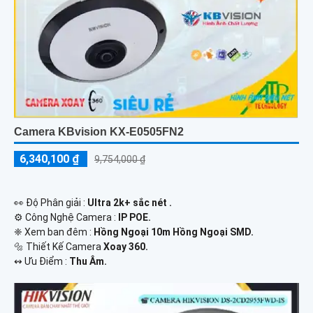
Camera KBvision KX-E0505FN2
6,340,100 ₫
9,754,000 ₫
️👀 Độ Phân giải :
Ultra 2k+ sắc nét .
⚙ Công Nghệ Camera :
IP POE.
❈ Xem ban đêm :
Hồng Ngoại 10m Hồng Ngoại SMD.
🔩 Thiết Kế Camera
Xoay 360.
️↭ Ưu Điểm :
Thu Âm.