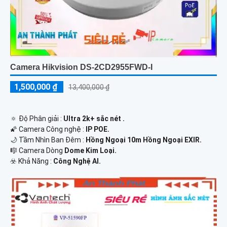
Camera Hikvision DS-2CD2955FWD-I
1,500,000 ₫
13,400,000 ₫
🔅 Độ Phân giải :
Ultra 2k+ sắc nét .
🌠 Camera Công nghệ :
IP POE.
🌙 Tầm Nhìn Ban Đêm :
Hồng Ngoại 10m Hồng Ngoại EXIR.
🎼️ Camera Dòng
Dome Kim Loại.
️☣️ Khả Năng :
Công Nghệ AI.