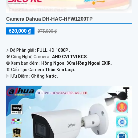
Camera Dahua DH-HAC-HFW1200TP
620,000 ₫
875,000 ₫
️⚡ Độ Phân giải :
FULL HD 1080P .
⚒ Công Nghệ Camera :
AHD CVI TVI BCS.
❂ Xem ban đêm :
Hồng Ngoại 30m Hồng Ngoại EXIR.
♊ Cấu Tạo Camera
Thân Kim Loại.
️🆑 Ưu Điểm :
Chống Nước.