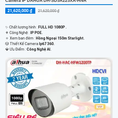
Camera IP DAHUA DH-SD5A225XA-HNR
21,620,000 ₫
21,620,000 ₫
✨ Chất lượng hình :
FULL HD 1080P .
⚜️ Công Nghệ :
IP POE.
🔅 Xem ban đêm :
Hồng Ngoại 150m Starlight.
🎲 Thiết Kế Camera
Ip67 360.
️💎 Ưu Điểm :
Công Nghệ AI.