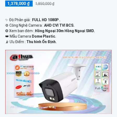
1,378,000 ₫
1,850,000 ₫
✨ Độ Phân giải :
FULL HD 1080P .
⚙ Công Nghệ Camera :
AHD CVI TVI BCS.
❂ Xem ban đêm :
Hồng Ngoại 30m Hồng Ngoại SMD.
👑 Mẫu Camera
Dome Plastic.
️📡 Ưu Điểm :
Thu hình Ổn Định.