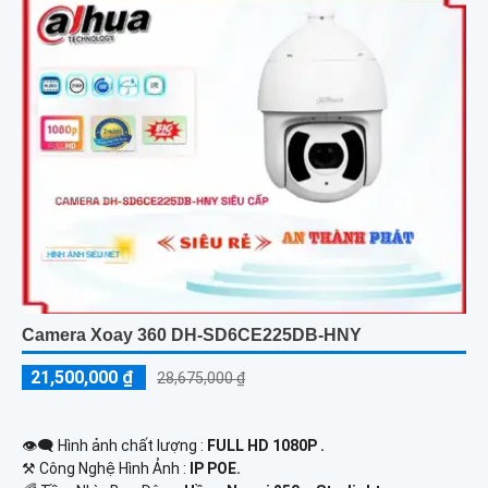
Camera Xoay 360 DH-SD6CE225DB-HNY
21,500,000 ₫
28,675,000 ₫
👁️‍🗨 Hình ảnh chất lượng :
FULL HD 1080P .
⚒ Công Nghệ Hình Ảnh :
IP POE.