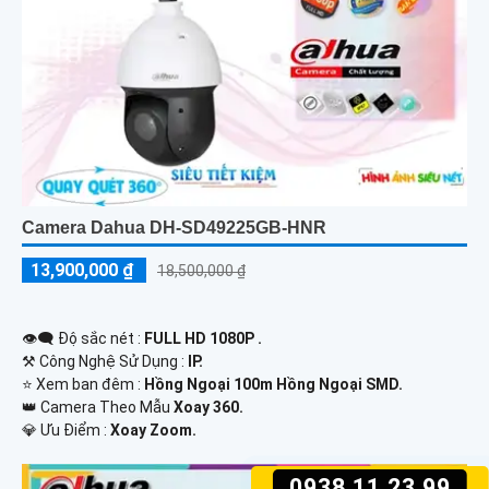
Camera Dahua DH-SD49225GB-HNR
13,900,000 ₫
18,500,000 ₫
👁️‍🗨 Độ sắc nét :
FULL HD 1080P .
⚒ Công Nghệ Sử Dụng :
IP.
⭐ Xem ban đêm :
Hồng Ngoại 100m Hồng Ngoại SMD.
👑 Camera Theo Mẫu
Xoay 360.
️💎 Ưu Điểm :
Xoay Zoom.
0938.11.23.99