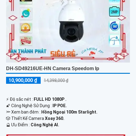
DH-SD49216UE-HN Camera Speedom Ip
10,900,000 ₫
14,398,000 ₫
️⚡ Độ sắc nét :
FULL HD 1080P .
🌠 Công Nghệ Sử Dụng :
IP POE.
🔦 Xem ban đêm :
Hồng Ngoại 100m Starlight.
🎲 Thiết Kế Camera
Xoay 360.
️🔮 Ưu Điểm :
Công Nghệ AI.