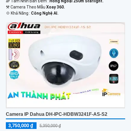
🌈 Tầm Nhìn Ban Đêm :
Hồng Ngoại 250m Starlight.
⚒ Camera Theo Mẫu
Xoay 360.
️💠 Khả Năng :
Công Nghệ AI.
Camera IP Dahua DH-IPC-HDBW3241F-AS-S2
3,750,000 ₫
5,350,000 ₫