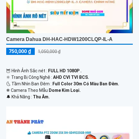
Camera Dahua DH-HAC-HDW1200CLQP-IL-A
750,000 ₫
1,050,000 ₫
🦉 Hình Ảnh Sắc nét :
FULL HD 1080P .
⚛️ Trang Bị Công Nghệ :
AHD CVI TVI BCS.
🌜 Tầm Nhìn Ban Đêm :
Full Color 30m Có Màu Ban Đêm.
❄ Camera Theo Mẫu
Dome Kim Loại.
️🔔 Khả Năng :
Thu Âm.