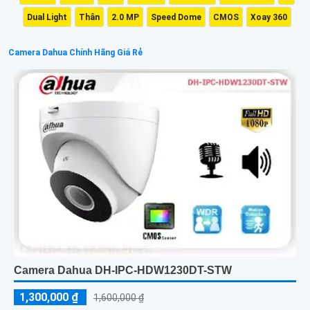
Dual Light
Thân
2.0 MP
Speed Dome
CMOS
Xoay 360
Camera Dahua Chính Hãng Giá Rẻ
Camera Dahua DH-IPC-HDW1230DT-STW
1,300,000 ₫
1,600,000 ₫