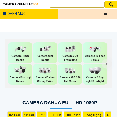
CAMERA GIÁM SÁT
360
DANH MỤC
Camera Wifi
Camera TIOC
Camera 360
Camera Ip Thân
Dahua
Dahua
Trong Nhà
Dahua
Camera Kim Loại
Camera Dahua
Camera Wifi 360
Camera Công
Dahua
Chống Trộm
Full Color
Nghệ Starlight
CAMERA DAHUA FULL HD 1080P
Có Led
128GB
IP66
3D DNR
Full Color
Hồng Ngoại
AI