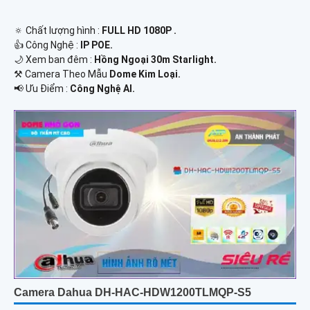
🔅 Chất lượng hình :
FULL HD 1080P .
👍 Công Nghệ :
IP POE.
🌙 Xem ban đêm :
Hồng Ngoại 30m Starlight.
⚒ Camera Theo Mẫu
Dome Kim Loại.
️📢 Ưu Điểm :
Công Nghệ AI.
Camera Dahua DH-HAC-HDW1200TLMQP-S5