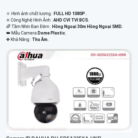
🔆 Hình ảnh chất lượng :
FULL HD 1080P .
✳️ Công Nghệ Hình Ảnh :
AHD CVI TVI BCS.
🌈 Tầm Nhìn Ban Đêm :
Hồng Ngoại 30m Hồng Ngoại SMD.
👑 Mẫu Camera
Dome Plastic.
️✤ Khả Năng :
Thu Âm.