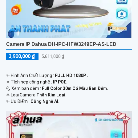
Camera IP Dahua DH-IPC-HFW3249EP-AS-LED
3,900,000 ₫
5,611,000 ₫
✨ Hình Ành Chất Lượng :
FULL HD 1080P .
✳️ Tích hợp công nghệ :
IP POE.
🌜 Xem ban đêm :
Full Color 30m Có Màu Ban Đêm.
❄ Loại Camera
Thân Kim Loại.
️✨ Ưu Điểm :
Công Nghệ AI.