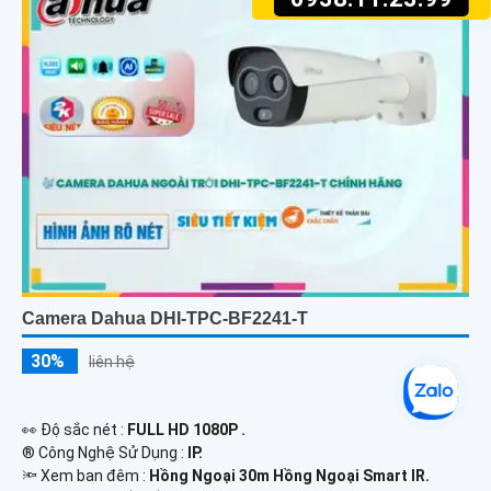
Camera Dahua DHI-TPC-BF2241-T
30%
liên hệ
️👀 Độ sắc nét :
FULL HD 1080P .
®️ Công Nghệ Sử Dụng :
IP.
🔦 Xem ban đêm :
Hồng Ngoại 30m Hồng Ngoại Smart IR.