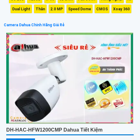
Dual Light
Thân
2.0 MP
Speed Dome
CMOS
Xoay 360
Camera Dahua Chính Hãng Giá Rẻ
DH-HAC-HFW1200CMP Dahua Tiết Kiệm