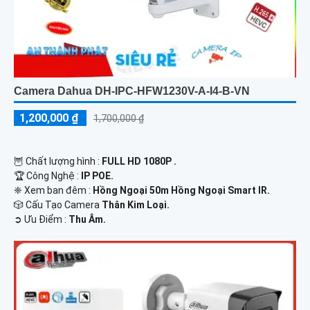
Camera Dahua DH-IPC-HFW1230V-A-I4-B-VN
1,200,000 ₫
1,700,000 ₫
🦉 Chất lượng hình :
FULL HD 1080P .
🏆 Công Nghệ :
IP POE.
❈ Xem ban đêm :
Hồng Ngoại 50m Hồng Ngoại Smart IR.
🎲 Cấu Tạo Camera
Thân Kim Loại.
️➲ Ưu Điểm :
Thu Âm.