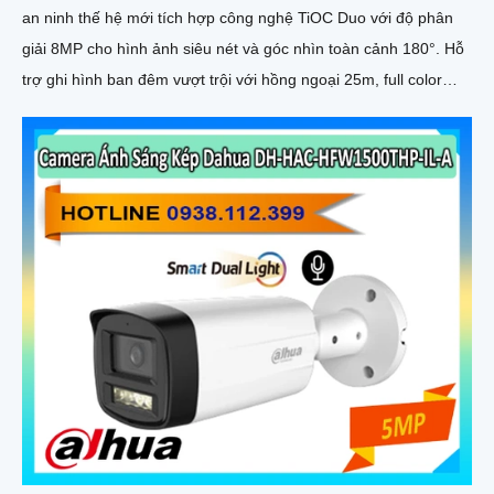
an ninh thế hệ mới tích hợp công nghệ TiOC Duo với độ phân
giải 8MP cho hình ảnh siêu nét và góc nhìn toàn cảnh 180°. Hỗ
trợ ghi hình ban đêm vượt trội với hồng ngoại 25m, full color
20m, đàm thoại hai chiều rõ ràng, cùng khe cắm thẻ nhớ 256GB
đáp ứng nhu cầu lưu trữ dài hạn, thiết kế chuẩn IP67 chống bụi
nước, cấp nguồn POE