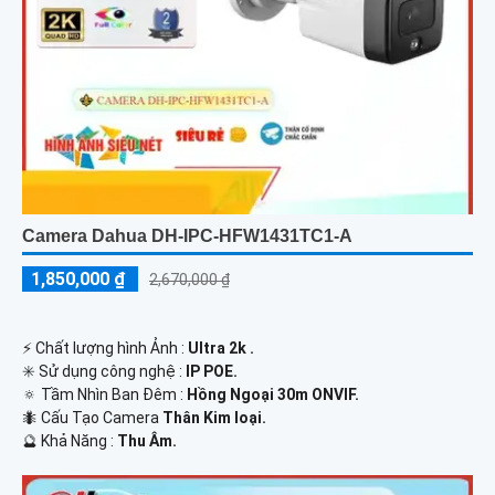
Camera Dahua DH-IPC-HFW1431TC1-A
1,850,000 ₫
2,670,000 ₫
️⚡ Chất lượng hình Ảnh :
Ultra 2k .
✳️ Sử dụng công nghệ :
IP POE.
🔅 Tầm Nhìn Ban Đêm :
Hồng Ngoại 30m ONVIF.
🐜 Cấu Tạo Camera
Thân Kim loại.
️🔮 Khả Năng :
Thu Âm.