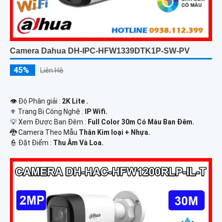
Camera Dahua DH-IPC-HFW1339DTK1P-SW-PV
45%
Liên Hệ
👁 Độ Phân giải :
2K Lite .
⚜️ Trang Bị Công Nghệ :
IP Wifi.
💡 Xem Được Ban Đêm :
Full Color 30m Có Màu Ban Ðêm.
🐉️ Camera Theo Mẫu
Thân Kim loại + Nhựa.
️👮 Đặt Điểm :
Thu Âm Và Loa.