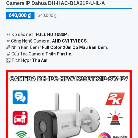
Camera IP Dahua DH-HAC-B1A21P-U-IL-A
640,000 ₫
640,000 ₫
🔆 Độ sắc nét :
FULL HD 1080P .
⚜️ Công Nghệ Camera :
AHD CVI TVI BCS.
🌈 Nhìn Ban Đêm :
Full Color 20m Có Màu Ban Ðêm.
🗜️ Cấu Tạo Camera
Thân Plastic.
️🆑 Tích Hợp :
Thu Âm.