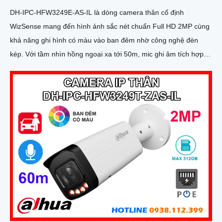
DH-IPC-HFW3249E-AS-IL là dòng camera thân cố định
WizSense mang đến hình ảnh sắc nét chuẩn Full HD 2MP cùng
khả năng ghi hình có màu vào ban đêm nhờ công nghệ đèn
kép. Với tầm nhìn hồng ngoại xa tới 50m, mic ghi âm tích hợp
và khả năng phân biệt chính xác giữa người và xe giúp giám sát
hiệu quả và giảm thiểu cảnh báo giả, hỗ trợ khe thẻ nhớ lên đến
512GB, chuẩn chống nước IP67 giá rẻ