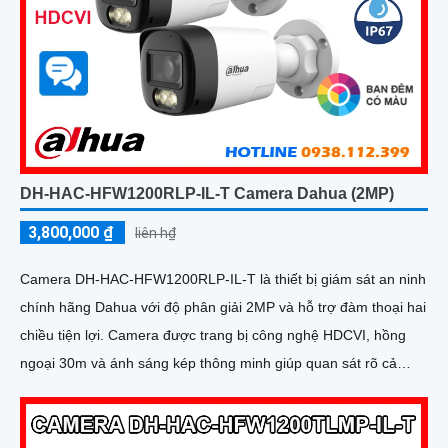
DH-HAC-HFW1200RLP-IL-T Camera Dahua (2MP)
3,800,000 ₫
liên h₫
Camera DH-HAC-HFW1200RLP-IL-T là thiết bị giám sát an ninh
chính hãng Dahua với độ phân giải 2MP và hỗ trợ đàm thoại hai
chiều tiện lợi. Camera được trang bị công nghệ HDCVI, hồng
ngoại 30m và ánh sáng kép thông minh giúp quan sát rõ cả
ngày lẫn đêm cho hình ảnh có màu vào ban đêm