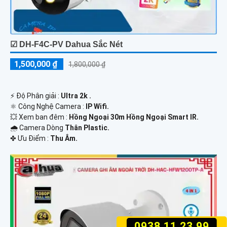
☑ DH-F4C-PV Dahua Sắc Nét
1,500,000 ₫
1,800,000 ₫
️⚡ Độ Phân giải :
Ultra 2k .
⚛️ Công Nghệ Camera :
IP Wifi.
💥 Xem ban đêm :
Hồng Ngoại 30m Hồng Ngoại Smart IR.
🌧️ Camera Dòng
Thân Plastic.
️✤ Ưu Điểm :
Thu Âm.
0938.11.23.99