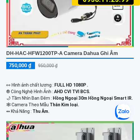
DH-HAC-HFW1200TP-A Camera Dahua Ghi Âm
750,000 ₫
950,000 ₫
️👀 Hình ảnh chất lượng :
FULL HD 1080P .
®️ Công Nghệ Hình Ảnh :
AHD CVI TVI BCS.
🌙 Tầm Nhìn Ban Đêm :
Hồng Ngoại 30m Hồng Ngoại Smart IR.
🕸️ Camera Theo Mẫu
Thân Kim loại.
️↭ Khả Năng :
Thu Âm.