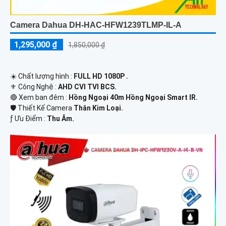
Camera Dahua DH-HAC-HFW1239TLMP-IL-A
1,295,000 ₫
1,850,000 ₫
☀️ Chất lượng hình :
FULL HD 1080P .
⚜️ Công Nghệ :
AHD CVI TVI BCS.
🔴 Xem ban đêm :
Hồng Ngoại 40m Hồng Ngoại Smart IR.
🛡 Thiết Kế Camera
Thân Kim Loại.
️ƒ Ưu Điểm :
Thu Âm.