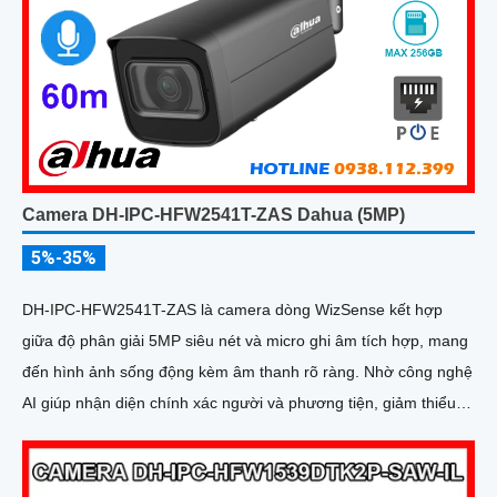
Camera DH-IPC-HFW2541T-ZAS Dahua (5MP)
5%-35%
DH-IPC-HFW2541T-ZAS là camera dòng WizSense kết hợp
giữa độ phân giải 5MP siêu nét và micro ghi âm tích hợp, mang
đến hình ảnh sống động kèm âm thanh rõ ràng. Nhờ công nghệ
AI giúp nhận diện chính xác người và phương tiện, giảm thiểu
cảnh báo sai, tối ưu hiệu quả an ninh