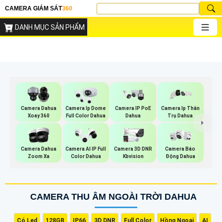
CAMERA GIÁM SÁT
360
DANH MỤC SẢN PHẨM
Camera Dahua
Camera Ip Dome
Camera IP PoE
Camera Ip Thân
Xoay 360
Full Color Dahua
Dahua
Trụ Dahua
Camera Dahua
Camera AI IP Full
Camera 3D DNR
Camera Báo
Zoom Xa
Color Dahua
Kbvision
Động Dahua
CAMERA THU ÂM NGOÀI TRỜI DAHUA
Có Led
128GB
IP66
3D DNR
Full Color
Hồng Ngoại
AI