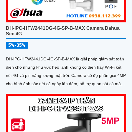
DH-IPC-HFW2441DG-4G-SP-B-MAX Camera Dahua
Sim 4G
5%-35%
DH-IPC-HFW2441DG-4G-SP-B-MAX là giải pháp giám sát toàn
diện cho những khu vực hẻo lánh không có điện hay Wi-Fi kết
nối 4G và pin năng lượng mặt trời. Camera có độ phân giải 4MP
cho hình ảnh sắc nét cả ngày lẫn đêm, hỗ trợ quan sát có màu
ban đêm đến 20m, hồng ngoại 30m và đàm thoại hai chiều