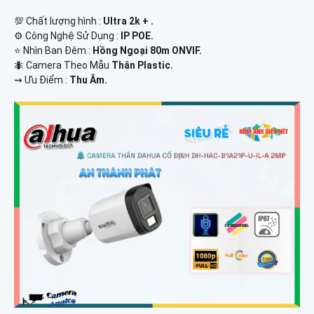
💯 Chất lượng hình :
Ultra 2k + .
⚙ Công Nghệ Sử Dụng :
IP POE.
⭐ Nhìn Ban Đêm :
Hồng Ngoại 80m ONVIF.
🐜 Camera Theo Mẫu
Thân Plastic.
️⇝ Ưu Điểm :
Thu Âm.