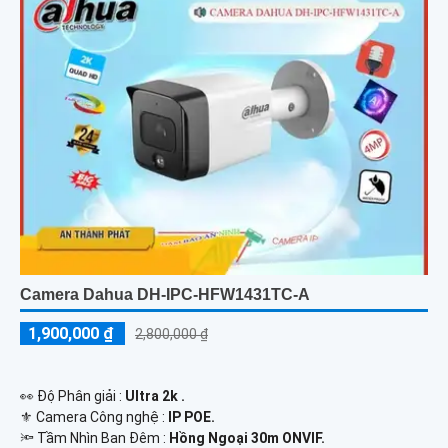
Camera Dahua DH-IPC-HFW1431TC-A
1,900,000 ₫
2,800,000 ₫
️👀 Độ Phân giải :
Ultra 2k .
⚜️ Camera Công nghệ :
IP POE.
🔦 Tầm Nhìn Ban Đêm :
Hồng Ngoại 30m ONVIF.