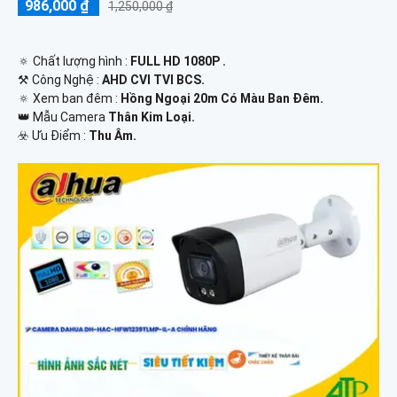
986,000 ₫
1,250,000 ₫
🔅 Chất lượng hình :
FULL HD 1080P .
⚒ Công Nghệ :
AHD CVI TVI BCS.
🔅 Xem ban đêm :
Hồng Ngoại 20m Có Màu Ban Đêm.
👑 Mẫu Camera
Thân Kim Loại.
️☣️ Ưu Điểm :
Thu Âm.