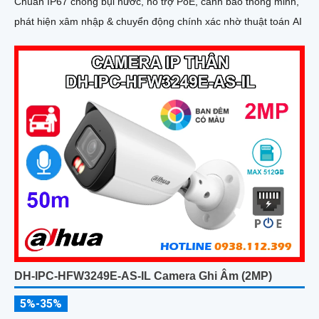
Chuẩn IP67 chống bụi nước, hỗ trợ PoE, cảnh báo thông minh,
phát hiện xâm nhập & chuyển động chính xác nhờ thuật toán AI
DH-IPC-HFW3249E-AS-IL Camera Ghi Âm (2MP)
5%-35%