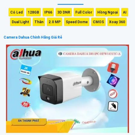
Có Led
128GB
IP66
3D DNR
Full Color
Hồng Ngoại
AI
Dual Light
Thân
2.0 MP
Speed Dome
CMOS
Xoay 360
Camera Dahua Chính Hãng Giá Rẻ