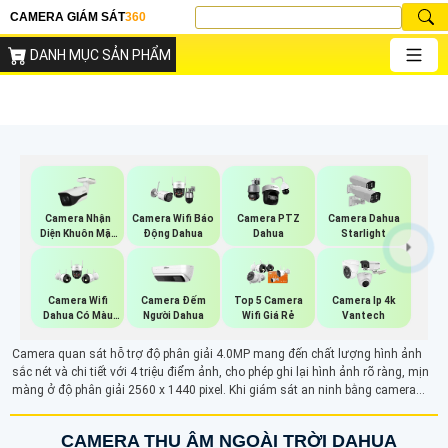
CAMERA GIÁM SÁT
360
DANH MỤC SẢN PHẨM
Camera Nhận
Camera Wifi Báo
Camera PTZ
Camera Dahua
Diện Khuôn Mặt
Động Dahua
Dahua
Starlight
Dahua
Camera Đếm
Camera Wifi
Top 5 Camera
Camera Ip 4k
Người Dahua
Dahua Có Màu
Wifi Giá Rẻ
Vantech
Ban Đêm
Camera quan sát hỗ trợ độ phân giải 4.0MP mang đến chất lượng hình ảnh
sắc nét và chi tiết với 4 triệu điểm ảnh, cho phép ghi lại hình ảnh rõ ràng, mịn
màng ở độ phân giải 2560 x 1440 pixel. Khi giám sát an ninh bằng camera
4MP bạn sẽ phải bất ngờ với độ nét cao, mọi hoạt động tại khung hình được
ghi lại một cách rõ ràng
CAMERA THU ÂM NGOÀI TRỜI DAHUA