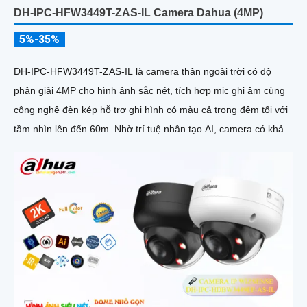
DH-IPC-HFW3449T-ZAS-IL Camera Dahua (4MP)
5%-35%
DH-IPC-HFW3449T-ZAS-IL là camera thân ngoài trời có độ
phân giải 4MP cho hình ảnh sắc nét, tích hợp mic ghi âm cùng
công nghệ đèn kép hỗ trợ ghi hình có màu cả trong đêm tối với
tầm nhìn lên đến 60m. Nhờ trí tuệ nhân tạo AI, camera có khả
năng phân biệt chính xác người và phương tiện giảm thiểu cảnh
báo giả nâng cao hiệu quả an ninh hỗ trợ khe cắm thẻ nhớ
512GB, chuẩn chống nước IP67