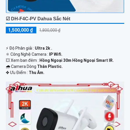
☑ DH-F4C-PV Dahua Sắc Nét
1,500,000 ₫
1,800,000 ₫
️⚡ Độ Phân giải :
Ultra 2k .
⚛️ Công Nghệ Camera :
IP Wifi.
💥 Xem ban đêm :
Hồng Ngoại 30m Hồng Ngoại Smart IR.
🌧️ Camera Dòng
Thân Plastic.
️✤ Ưu Điểm :
Thu Âm.