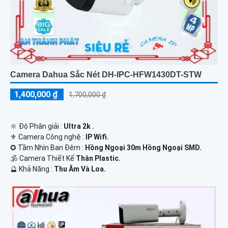
Camera Dahua Sắc Nét DH-IPC-HFW1430DT-STW
1,400,000 ₫
1,700,000 ₫
🔆 Độ Phân giải :
Ultra 2k .
⚜️ Camera Công nghệ :
IP Wifi.
✪ Tầm Nhìn Ban Đêm :
Hồng Ngoại 30m Hồng Ngoại SMD.
🕉️ Camera Thiết Kế
Thân Plastic.
️🔮 Khả Năng :
Thu Âm Và Loa.