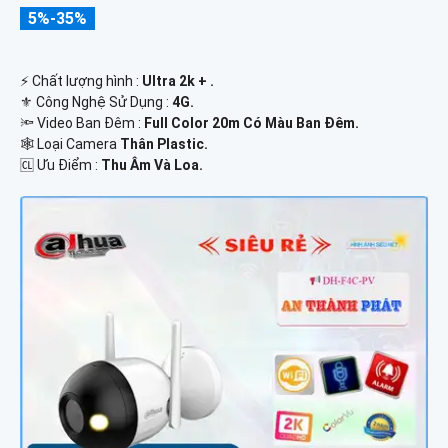
5%-35%
️⚡ Chất lượng hình :
Ultra 2k + .
⚜️ Công Nghệ Sử Dụng :
4G.
🔦 Video Ban Đêm :
Full Color 20m Có Màu Ban Ðêm.
🕸️ Loại Camera
Thân Plastic.
️🆑 Ưu Điểm :
Thu Âm Và Loa.