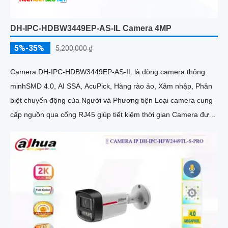
DH-IPC-HDBW3449EP-AS-IL Camera 4MP
5%-35%
5,200,000 ₫
Camera DH-IPC-HDBW3449EP-AS-IL là dòng camera thông
minhSMD 4.0, AI SSA, AcuPick, Hàng rào ảo, Xâm nhập, Phân
biệt chuyển động của Người và Phương tiện Loại camera cung
cấp nguồn qua cổng RJ45 giúp tiết kiệm thời gian Camera được
đánh giá cao về độ tin cậy và hiệu suất