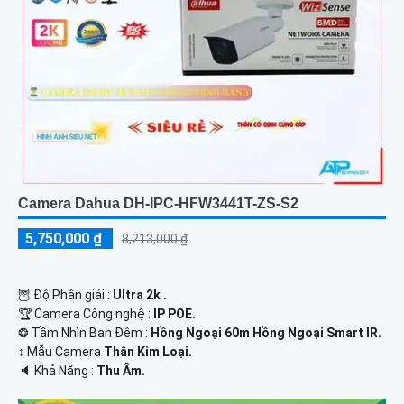
Camera Dahua DH-IPC-HFW3441T-ZS-S2
5,750,000 ₫
8,213,000 ₫
🦉 Độ Phân giải :
Ultra 2k .
🏆 Camera Công nghệ :
IP POE.
❂ Tầm Nhìn Ban Đêm :
Hồng Ngoại 60m Hồng Ngoại Smart IR.
↕️ Mẫu Camera
Thân Kim Loại.
️🔈 Khả Năng :
Thu Âm.