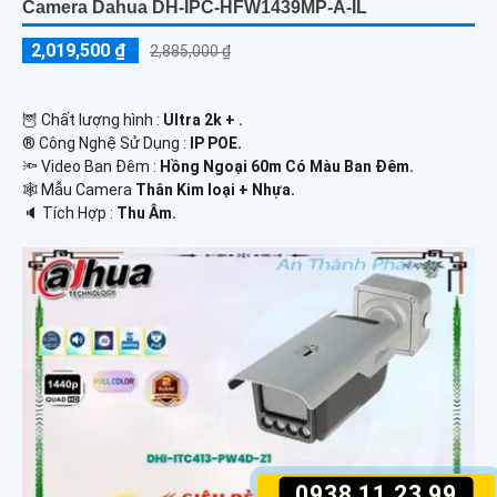
Camera Dahua DH-IPC-HFW1439MP-A-IL
2,019,500 ₫
2,885,000 ₫
🦉 Chất lượng hình :
Ultra 2k + .
®️ Công Nghệ Sử Dụng :
IP POE.
🔦 Video Ban Đêm :
Hồng Ngoại 60m Có Màu Ban Ðêm.
🕸️ Mẫu Camera
Thân Kim loại + Nhựa.
️🔈 Tích Hợp :
Thu Âm.
0938.11.23.99