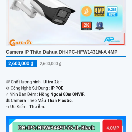
Camera IP Thân Dahua DH-IPC-HFW1431M-A 4MP
2,600,000 ₫
2,600,000 ₫
💯 Chất lượng hình :
Ultra 2k + .
⚙ Công Nghệ Sử Dụng :
IP POE.
⭐ Nhìn Ban Đêm :
Hồng Ngoại 80m ONVIF.
🐜 Camera Theo Mẫu
Thân Plastic.
️⇝ Ưu Điểm :
Thu Âm.