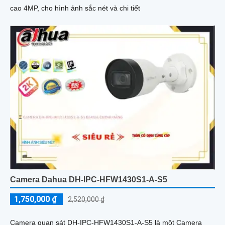
cao 4MP, cho hình ảnh sắc nét và chi tiết
Camera Dahua DH-IPC-HFW1430S1-A-S5
1,750,000 ₫
2,520,000 ₫
Camera quan sát DH-IPC-HFW1430S1-A-S5 là một Camera