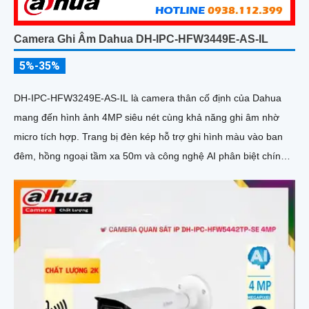
Camera Ghi Âm Dahua DH-IPC-HFW3449E-AS-IL
5%-35%
DH-IPC-HFW3249E-AS-IL là camera thân cố định của Dahua
mang đến hình ảnh 4MP siêu nét cùng khả năng ghi âm nhờ
micro tích hợp. Trang bị đèn kép hỗ trợ ghi hình màu vào ban
đêm, hồng ngoại tầm xa 50m và công nghệ AI phân biệt chính
xác người và xe, camera giúp giảm thiểu cảnh báo giả hiệu quả