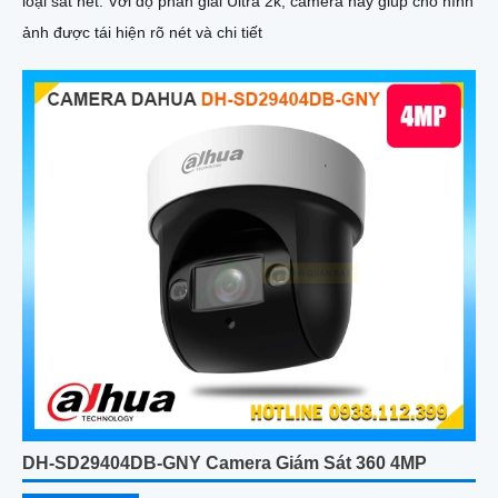
loại sắt nét. Với độ phân giải Ultra 2k, camera này giúp cho hình
ảnh được tái hiện rõ nét và chi tiết
DH-SD29404DB-GNY Camera Giám Sát 360 4MP