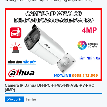
rõ ràng trong mọi điều kiện ánh sáng. Ngoài ghi hình ảnh,
camera Dahua DH-IPC-HFW1439TL1-A-IL còn giúp ghi lại âm
thanh rõ ràng nhờ trang bị micro
Camera IP Dahua DH-IPC-HFW5449-ASE-PV-PRO
(4MP)
5%-35%
liên hệ