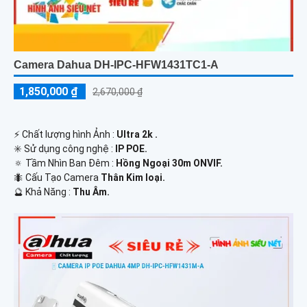
Camera Dahua DH-IPC-HFW1431TC1-A
1,850,000 ₫
2,670,000 ₫
️⚡ Chất lượng hình Ảnh :
Ultra 2k .
✳️ Sử dụng công nghệ :
IP POE.
🔅 Tầm Nhìn Ban Đêm :
Hồng Ngoại 30m ONVIF.
🐜 Cấu Tạo Camera
Thân Kim loại.
️🔮 Khả Năng :
Thu Âm.