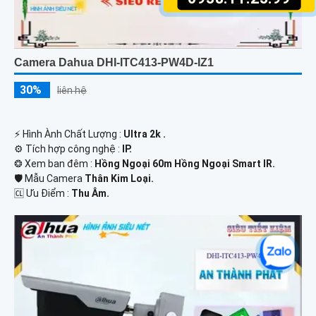
Camera Dahua DHI-ITC413-PW4D-IZ1
30%
liên hệ
️⚡ Hình Ành Chất Lượng :
Ultra 2k .
⚙ Tích hợp công nghệ :
IP.
❂ Xem ban đêm :
Hồng Ngoại 60m Hồng Ngoại Smart IR.
🛡 Mẫu Camera
Thân Kim Loại.
️🆑 Ưu Điểm :
Thu Âm.