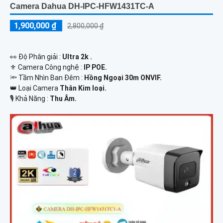
Camera Dahua DH-IPC-HFW1431TC-A
1,900,000 ₫
2,800,000 ₫
️👀 Độ Phân giải :
Ultra 2k .
⚜️ Camera Công nghệ :
IP POE.
🔦 Tầm Nhìn Ban Đêm :
Hồng Ngoại 30m ONVIF.
👑 Loại Camera
Thân Kim loại.
️🎙 Khả Năng :
Thu Âm.