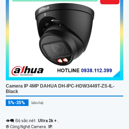
Camera IP 4MP DAHUA DH-IPC-HDW3449T-ZS-IL-
Black
5%-35%
liên hệ
👁️‍🗨 Độ sắc nét :
Ultra 2k + .
®️ Công Nghệ Camera :
IP.