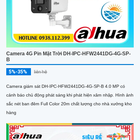
Camera 4G Pin Mặt Trời DH-IPC-HFW2441DG-4G-SP-
B
5%-35%
liên hệ
Camera giám sát DH-IPC-HFW2441DG-4G-SP-B 4.0 MP có
cảnh báo chủ động phát sáng khi phát hiện xâm nhập. Hình ảnh
sắc nét ban đêm Full Color 20m chất lượng cho nhà xưởng kho
hàng