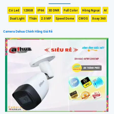
Có Led
128GB
IP66
3D DNR
Full Color
Hồng Ngoại
AI
Dual Light
Thân
2.0 MP
Speed Dome
CMOS
Xoay 360
Camera Dahua Chính Hãng Giá Rẻ