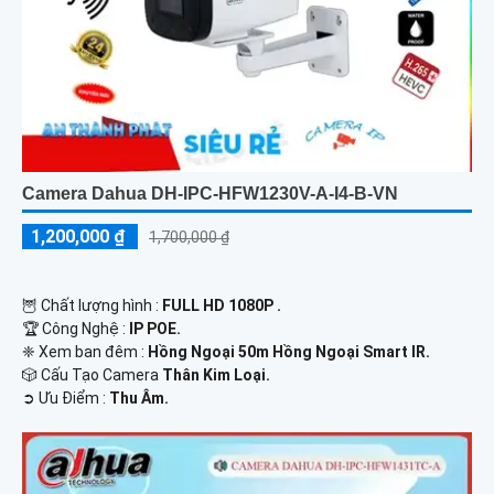
Camera Dahua DH-IPC-HFW1230V-A-I4-B-VN
1,200,000 ₫
1,700,000 ₫
🦉 Chất lượng hình :
FULL HD 1080P .
🏆 Công Nghệ :
IP POE.
❈ Xem ban đêm :
Hồng Ngoại 50m Hồng Ngoại Smart IR.
🎲 Cấu Tạo Camera
Thân Kim Loại.
️➲ Ưu Điểm :
Thu Âm.