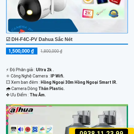
☑ DH-F4C-PV Dahua Sắc Nét
1,500,000 ₫
1,800,000 ₫
️⚡ Độ Phân giải :
Ultra 2k .
⚛️ Công Nghệ Camera :
IP Wifi.
💥 Xem ban đêm :
Hồng Ngoại 30m Hồng Ngoại Smart IR.
🌧️ Camera Dòng
Thân Plastic.
️✤ Ưu Điểm :
Thu Âm.
0938.11.23.99