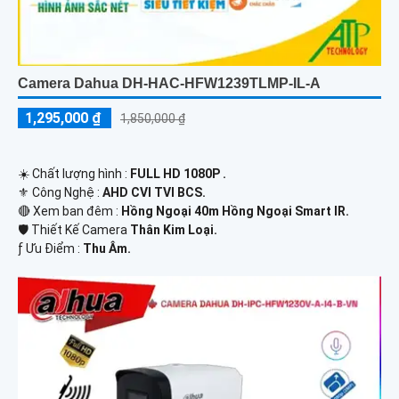
Camera Dahua DH-HAC-HFW1239TLMP-IL-A
1,295,000 ₫
1,850,000 ₫
☀️ Chất lượng hình :
FULL HD 1080P .
⚜️ Công Nghệ :
AHD CVI TVI BCS.
🔴 Xem ban đêm :
Hồng Ngoại 40m Hồng Ngoại Smart IR.
🛡 Thiết Kế Camera
Thân Kim Loại.
️ƒ Ưu Điểm :
Thu Âm.