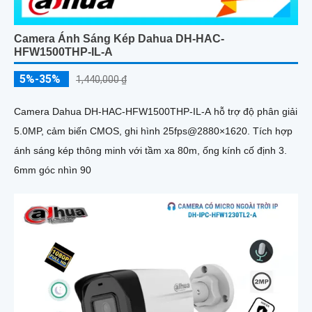
Camera Ánh Sáng Kép Dahua DH-HAC-
HFW1500THP-IL-A
5%-35%
1,440,000 ₫
Camera Dahua DH-HAC-HFW1500THP-IL-A hỗ trợ độ phân giải
5.0MP, cảm biến CMOS, ghi hình 25fps@2880×1620. Tích hợp
ánh sáng kép thông minh với tầm xa 80m, ống kính cố định 3.
6mm góc nhìn 90