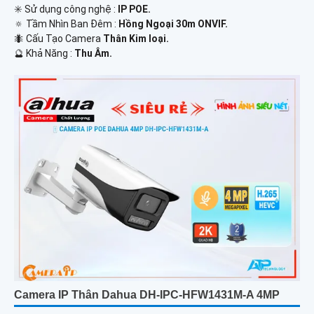
✳️ Sử dụng công nghệ :
IP POE.
🔅 Tầm Nhìn Ban Đêm :
Hồng Ngoại 30m ONVIF.
🐜 Cấu Tạo Camera
Thân Kim loại.
️🔮 Khả Năng :
Thu Âm.
Camera IP Thân Dahua DH-IPC-HFW1431M-A 4MP