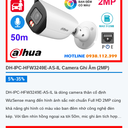
DH-IPC-HFW3249E-AS-IL Camera Ghi Âm (2MP)
5%-35%
DH-IPC-HFW3249E-AS-IL là dòng camera thân cố định
WizSense mang đến hình ảnh sắc nét chuẩn Full HD 2MP cùng
khả năng ghi hình có màu vào ban đêm nhờ công nghệ đèn
kép. Với tầm nhìn hồng ngoại xa tới 50m, mic ghi âm tích hợp
và khả năng phân biệt chính xác giữa người và xe giúp giám sát