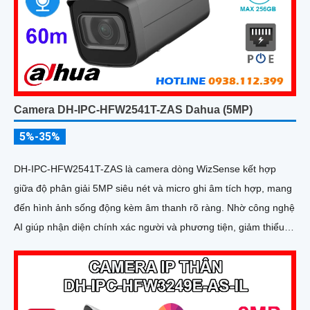
Camera DH-IPC-HFW2541T-ZAS Dahua (5MP)
5%-35%
DH-IPC-HFW2541T-ZAS là camera dòng WizSense kết hợp
giữa độ phân giải 5MP siêu nét và micro ghi âm tích hợp, mang
đến hình ảnh sống động kèm âm thanh rõ ràng. Nhờ công nghệ
AI giúp nhận diện chính xác người và phương tiện, giảm thiểu
cảnh báo sai, tối ưu hiệu quả an ninh