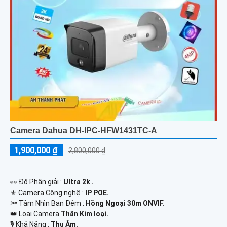
Camera Dahua DH-IPC-HFW1431TC-A
1,900,000 ₫
2,800,000 ₫
️👀 Độ Phân giải :
Ultra 2k .
⚜️ Camera Công nghệ :
IP POE.
🔦 Tầm Nhìn Ban Đêm :
Hồng Ngoại 30m ONVIF.
👑 Loại Camera
Thân Kim loại.
️🎙 Khả Năng :
Thu Âm.