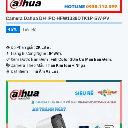
Camera Dahua DH-IPC-HFW1339DTK1P-SW-PV
45%
Liên Hệ
👁 Độ Phân giải :
2K Lite .
⚜️ Trang Bị Công Nghệ :
IP Wifi.
💡 Xem Được Ban Đêm :
Full Color 30m Có Màu Ban Ðêm.
🐉️ Camera Theo Mẫu
Thân Kim loại + Nhựa.
️👮 Đặt Điểm :
Thu Âm Và Loa.