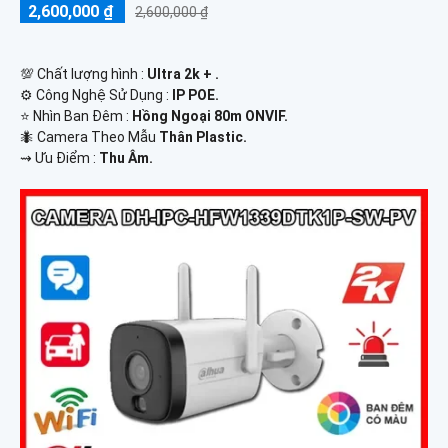
2,600,000 ₫
2,600,000 ₫
💯 Chất lượng hình :
Ultra 2k + .
⚙ Công Nghệ Sử Dụng :
IP POE.
⭐ Nhìn Ban Đêm :
Hồng Ngoại 80m ONVIF.
🐜 Camera Theo Mẫu
Thân Plastic.
️⇝ Ưu Điểm :
Thu Âm.