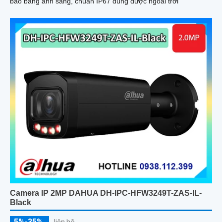
báo bằng ánh sáng, chuẩn IP67 dùng được ngoài trời
Camera IP 2MP DAHUA DH-IPC-HFW3249T-ZAS-IL-
Black
5%-35%