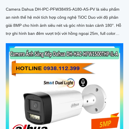
Camera Dahua DH-IPC-PFW3849S-A180-AS-PV là siêu phẩm
an ninh thế hệ mới tích hợp công nghệ TiOC Duo với độ phân
giải 8MP cho hình ảnh siêu nét và góc nhìn toàn cảnh 180°. Hỗ
trợ ghi hình ban đêm vượt trội với hồng ngoại 25m, full color
20m, đàm thoại hai chiều rõ ràng, cùng khe cắm thẻ nhớ 256GB
đáp ứng nhu cầu lưu trữ dài hạn, thiết kế chuẩn IP67 chống bụi
nước, cấp nguồn POE