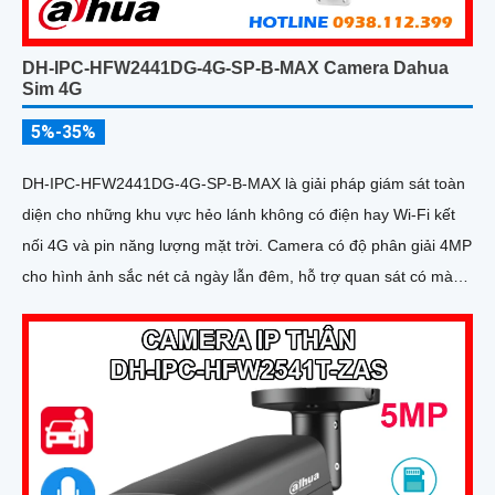
DH-IPC-HFW2441DG-4G-SP-B-MAX Camera Dahua
Sim 4G
5%-35%
DH-IPC-HFW2441DG-4G-SP-B-MAX là giải pháp giám sát toàn
diện cho những khu vực hẻo lánh không có điện hay Wi-Fi kết
nối 4G và pin năng lượng mặt trời. Camera có độ phân giải 4MP
cho hình ảnh sắc nét cả ngày lẫn đêm, hỗ trợ quan sát có màu
ban đêm đến 20m, hồng ngoại 30m và đàm thoại hai chiều