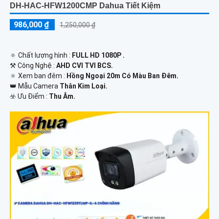
DH-HAC-HFW1200CMP Dahua Tiết Kiệm
986,000 ₫
1,250,000 ₫
🔅 Chất lượng hình :
FULL HD 1080P .
⚒ Công Nghệ :
AHD CVI TVI BCS.
🔅 Xem ban đêm :
Hồng Ngoại 20m Có Màu Ban Đêm.
👑 Mẫu Camera
Thân Kim Loại.
️☣️ Ưu Điểm :
Thu Âm.