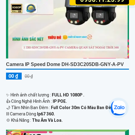
Camera IP Speed Dome DH-SD3C205DB-GNY-A-PV
00 ₫
00 ₫
✨ Hình ảnh chất lượng :
FULL HD 1080P .
👍 Công Nghệ Hình Ảnh :
IP POE.
🌙 Tầm Nhìn Ban Đêm :
Full Color 30m Có Màu Ban Ðêm.
⛓ Camera Dòng
Ip67 360.
️💠 Khả Năng :
Thu Âm Và Loa.