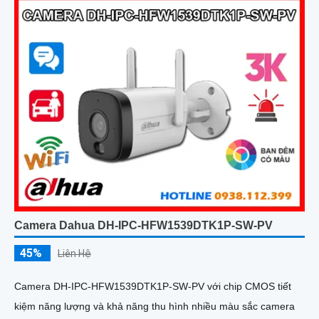
hiệu quả và giảm thiểu cảnh báo giả, hỗ trợ khe thẻ nhớ lên đến
512GB, chuẩn chống nước IP67 giá rẻ
Camera Dahua DH-IPC-HFW1539DTK1P-SW-PV
45%
Liên Hệ
Camera DH-IPC-HFW1539DTK1P-SW-PV với chip CMOS tiết
kiệm năng lượng và khả năng thu hình nhiều màu sắc camera