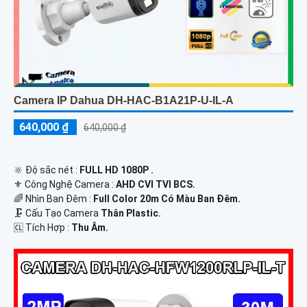
Camera IP Dahua DH-HAC-B1A21P-U-IL-A
640,000 ₫
640,000 ₫
🔆 Độ sắc nét :
FULL HD 1080P .
⚜️ Công Nghệ Camera :
AHD CVI TVI BCS.
🌈 Nhìn Ban Đêm :
Full Color 20m Có Màu Ban Ðêm.
🗜️ Cấu Tạo Camera
Thân Plastic.
️🆑 Tích Hợp :
Thu Âm.