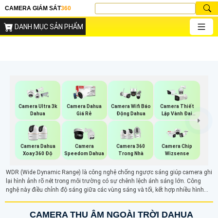
CAMERA GIÁM SÁT
360
DANH MỤC SẢN PHẨM
Camera Ultra 3k
Camera Dahua
Camera Wifi Báo
Camera Thiết
Dahua
Giá Rẻ
Động Dahua
Lập Vành Đai
Dahua
Camera Dahua
Camera
Camera 360
Camera Chip
Xoay 360 Độ
Speedom Dahua
Trong Nhà
Wizsense
WDR (Wide Dynamic Range) là công nghệ chống ngược sáng giúp camera ghi
lại hình ảnh rõ nét trong môi trường có sự chênh lệch ánh sáng lớn. Công
nghệ này điều chỉnh độ sáng giữa các vùng sáng và tối, kết hợp nhiều hình
ảnh với độ phơi sáng khác nhau để tạo ra hình ảnh cân bằng, chi tiết. Nhờ
WDR, camera có thể hiển thị rõ ràng các chi tiết trong cả vùng sáng và tối,
CAMERA THU ÂM NGOÀI TRỜI DAHUA
tránh hiện tượng nhòe hình ảnh khi gặp ánh sáng mạnh.