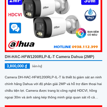
DH-HAC-HFW1200RLP-IL-T Camera Dahua (2MP)
3,800,000 ₫
liên h₫
Camera DH-HAC-HFW1200RLP-IL-T là thiết bị giám sát an ninh
chính hãng Dahua với độ phân giải 2MP và hỗ trợ đàm thoại hai
chiều tiện lợi. Camera được trang bị công nghệ HDCVI, hồng
ngoại 30m và ánh sáng kép thông minh giúp quan sát rõ cả
ngày lẫn đêm cho hình ảnh có màu vào ban đêm