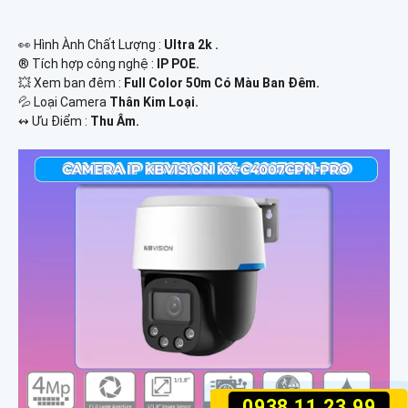
️👀 Hình Ành Chất Lượng :
Ultra 2k .
®️ Tích hợp công nghệ :
IP POE.
💥 Xem ban đêm :
Full Color 50m Có Màu Ban Đêm.
💦 Loại Camera
Thân Kim Loại.
️↭ Ưu Điểm :
Thu Âm.
0938.11.23.99