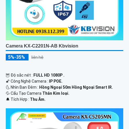
Camera KX-C2201N-AB Kbvision
5%-35%
liên hệ
🦉 Độ sắc nét :
FULL HD 1080P .
🌠 Công Nghệ Camera :
IP POE.
🌜 Nhìn Ban Đêm :
Hồng Ngoại 50m Hồng Ngoại Smart IR.
💦 Cấu Tạo Camera
Thân Kim loại.
️🔔 Tích Hợp :
Thu Âm.