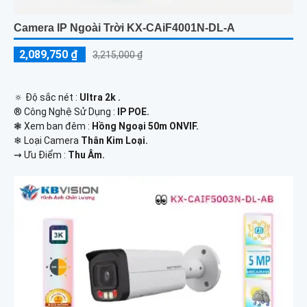
Camera IP Ngoài Trời KX-CAiF4001N-DL-A
2,089,750 ₫
3,215,000 ₫
🔅 Độ sắc nét :
Ultra 2k .
®️ Công Nghệ Sử Dụng :
IP POE.
❃ Xem ban đêm :
Hồng Ngoại 50m ONVIF.
❄ Loại Camera
Thân Kim Loại.
️⇝ Ưu Điểm :
Thu Âm.