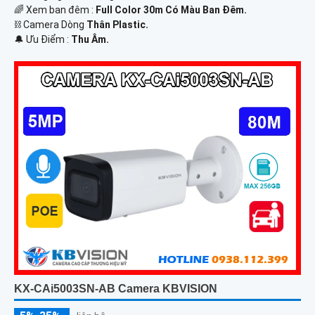
🌈 Xem ban đêm :
Full Color 30m Có Màu Ban Ðêm.
⛓ Camera Dòng
Thân Plastic.
️🔔 Ưu Điểm :
Thu Âm.
KX-CAi5003SN-AB Camera KBVISION