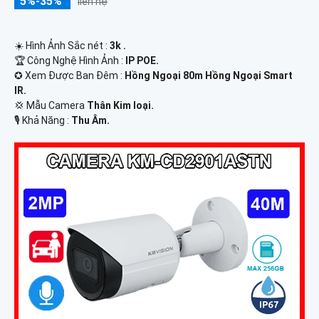
5%-35%
liên hệ
☀️ Hình Ảnh Sắc nét :
3k .
🏆 Công Nghệ Hình Ảnh :
IP POE.
✪ Xem Được Ban Đêm :
Hồng Ngoại 80m Hồng Ngoại Smart
IR.
💢 Mẫu Camera
Thân Kim loại.
️🎙 Khả Năng :
Thu Âm.