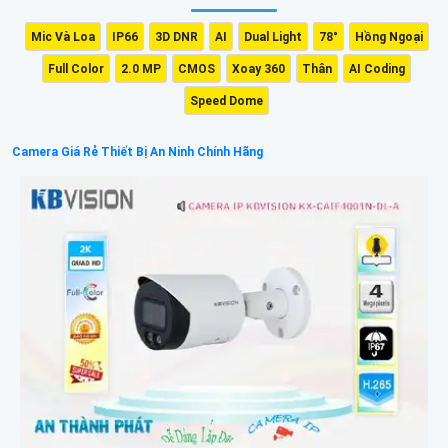
Mic Và Loa
IP66
3D DNR
AI
Dual Light
78°
Hồng Ngoại
Full Color
2.0 MP
CMOS
Xoay 360
Thân
AI Coding
Speed Dome
Camera Giá Rẻ Thiết Bị An Ninh Chính Hãng