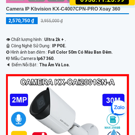
Camera IP Kbvision KX-C4007CPN-PRO Xoay 360
2,570,750 ₫
3,955,000 ₫
👁 Chất lượng hình :
Ultra 2k + .
🤖️ Công Nghệ Sử Dụng :
IP POE.
✪ Hình ảnh ban đêm :
Full Color 50m Có Màu Ban Ðêm.
🎼️ Mẫu Camera
Ip67 360.
️🔈 Điểm Nỗi Bật :
Thu Âm Và Loa.