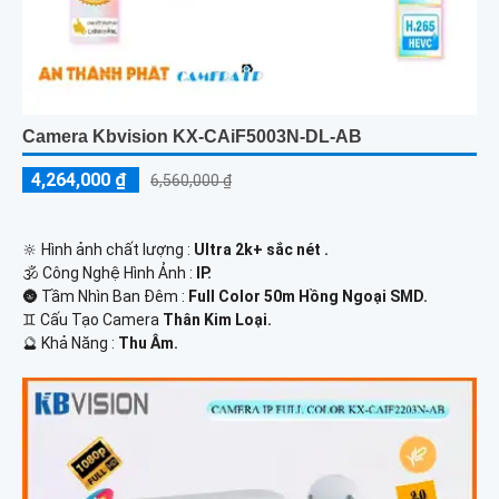
Camera Kbvision KX-CAiF5003N-DL-AB
4,264,000 ₫
6,560,000 ₫
🔆 Hình ảnh chất lượng :
Ultra 2k+ sắc nét .
🕉️ Công Nghệ Hình Ảnh :
IP.
🌚 Tầm Nhìn Ban Đêm :
Full Color 50m Hồng Ngoại SMD.
♊ Cấu Tạo Camera
Thân Kim Loại.
️🔮 Khả Năng :
Thu Âm.