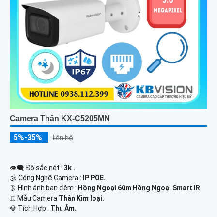
Camera Thân KX-C5205MN
5%-35%
liên hệ
👁️‍🗨 Độ sắc nét :
3k .
🕉️ Công Nghệ Camera :
IP POE.
🌛 Hình ảnh ban đêm :
Hồng Ngoại 60m Hồng Ngoại Smart IR.
♊ Mẫu Camera
Thân Kim loại.
️💎 Tích Hợp :
Thu Âm.