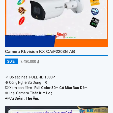
Camera Kbvision KX-CAiF2203N-AB
30%
8,480,000 ₫
🔅 Độ sắc nét :
FULL HD 1080P .
⚙ Công Nghệ Sử Dụng :
IP.
💥 Xem ban đêm :
Full Color 30m Có Màu Ban Đêm.
❄ Loại Camera
Thân Kim Loại.
️📢 Ưu Điểm :
Thu Âm.