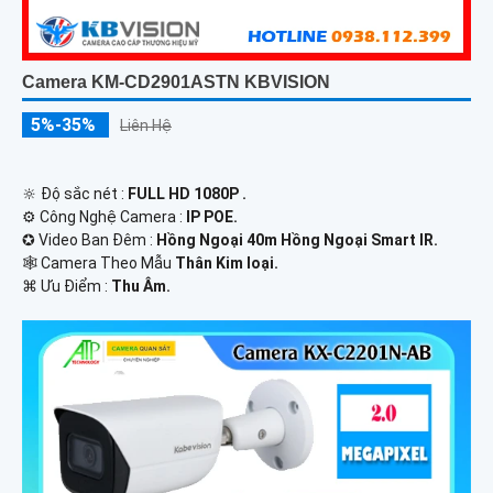
Camera KM-CD2901ASTN KBVISION
5%-35%
Liên Hệ
🔆 Độ sắc nét :
FULL HD 1080P .
⚙ Công Nghệ Camera :
IP POE.
✪ Video Ban Đêm :
Hồng Ngoại 40m Hồng Ngoại Smart IR.
🕸️ Camera Theo Mẫu
Thân Kim loại.
️⌘ Ưu Điểm :
Thu Âm.