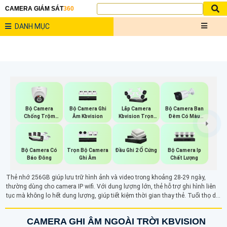
CAMERA GIÁM SÁT
360
DANH MỤC
Bộ Camera
Bộ Camera Ghi
Bộ Camera Ban
Lắp Camera
Chống Trộm
Âm Kbvision
Đêm Có Màu
Kbvision Trọn
Kbvision
Kbvision
Gói
Trọn Bộ Camera
Bộ Camera Ip
Bộ Camera Có
Đầu Ghi 2 Ổ Cứng
Ghi Âm
Chất Lượng
Báo Đông
Thẻ nhớ 256GB giúp lưu trữ hình ảnh và video trong khoảng 28-29 ngày,
thường dùng cho camera IP wifi. Với dung lượng lớn, thẻ hỗ trợ ghi hình liên
tục mà không lo hết dung lượng, giúp tiết kiệm thời gian thay thẻ. Tuổi thọ dài
và khả năng xem lại nhanh chóng cũng là ưu điểm, đảm bảo hiệu quả giám
sát ổn định trong các môi trường yêu cầu lưu trữ dài hạn.
CAMERA GHI ÂM NGOÀI TRỜI KBVISION