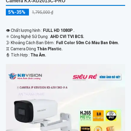
Camera KX-AD2013C-PRO
5%-35%
1,795,000 ₫
👁 Chất lượng hình :
FULL HD 1080P .
⚛️ Công Nghệ Sử Dụng :
AHD CVI TVI BCS.
🌛 Khoảng Cách Ban Đêm :
Full Color 50m Có Màu Ban Ðêm.
♊ Camera Dòng
Thân Plastic.
️👮 Tích Hợp :
Thu Âm.