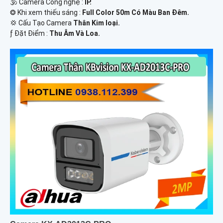
🕉️ Camera Công nghệ :
IP.
❂ Khi xem thiếu sáng :
Full Color 50m Có Màu Ban Ðêm.
💢 Cấu Tạo Camera
Thân Kim loại.
️ƒ Đặt Điểm :
Thu Âm Và Loa.