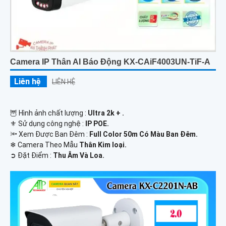
Camera IP Thân AI Báo Động KX-CAiF4003UN-TiF-A
Liên hệ
LIÊN HỆ
🦉 Hình ảnh chất lượng :
Ultra 2k + .
⚜️ Sử dụng công nghệ :
IP POE.
🔦 Xem Được Ban Đêm :
Full Color 50m Có Màu Ban Ðêm.
❄ Camera Theo Mẫu
Thân Kim loại.
️➲ Đặt Điểm :
Thu Âm Và Loa.