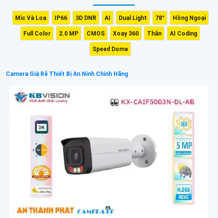
Mic Và Loa
IP66
3D DNR
AI
Dual Light
78°
Hồng Ngoại
Full Color
2.0 MP
CMOS
Xoay 360
Thân
AI Coding
Speed Dome
Camera Giá Rẻ Thiết Bị An Ninh Chính Hãng