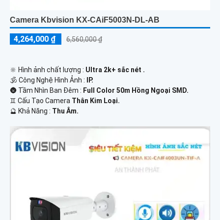
Camera Kbvision KX-CAiF5003N-DL-AB
4,264,000 ₫
6,560,000 ₫
🔆 Hình ảnh chất lượng :
Ultra 2k+ sắc nét .
🕉️ Công Nghệ Hình Ảnh :
IP.
🌚 Tầm Nhìn Ban Đêm :
Full Color 50m Hồng Ngoại SMD.
♊ Cấu Tạo Camera
Thân Kim Loại.
️🔮 Khả Năng :
Thu Âm.