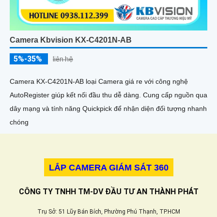
Camera Kbvision KX-C4201N-AB
5%-35%
liên hệ
Camera KX-C4201N-AB loại Camera giá re với công nghệ
AutoRegister giúp kết nối đầu thu dễ dàng. Cung cấp nguồn qua
dây mạng và tính năng Quickpick để nhận diện đối tượng nhanh
chóng
LẮP CAMERA GIÁM SÁT 360
CÔNG TY TNHH TM-DV ĐẦU TƯ AN THÀNH PHÁT
Trụ Sở: 51 Lũy Bán Bích, Phường Phú Thạnh, TP.HCM