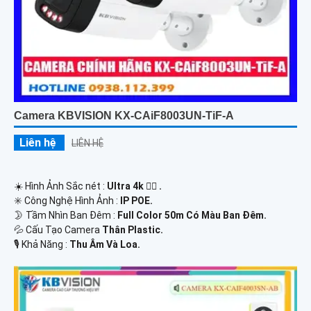
Camera KBVISION KX-CAiF8003UN-TiF-A
Liên hệ
LIÊN HỆ
☀️ Hình Ảnh Sắc nét :
Ultra 4k 👍🏾 .
✳️ Công Nghệ Hình Ảnh :
IP POE.
🌛 Tầm Nhìn Ban Đêm :
Full Color 50m Có Màu Ban Ðêm.
💦 Cấu Tạo Camera
Thân Plastic.
️🎙 Khả Năng :
Thu Âm Và Loa.