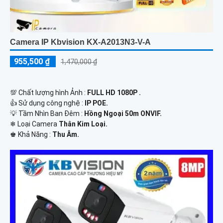
Camera IP Kbvision KX-A2013N3-V-A
955,500 ₫
1,470,000 ₫
💯 Chất lượng hình Ảnh :
FULL HD 1080P .
👍 Sử dụng công nghệ :
IP POE.
💡 Tầm Nhìn Ban Đêm :
Hồng Ngoại 50m ONVIF.
❄ Loại Camera
Thân Kim Loại.
️♚ Khả Năng :
Thu Âm.