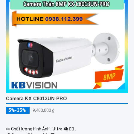
Camera KX-C8013UN-PRO
5%-35%
9,400,000 ₫
️👀 Chất lượng hình Ảnh :
Ultra 4k 👍🏾 .