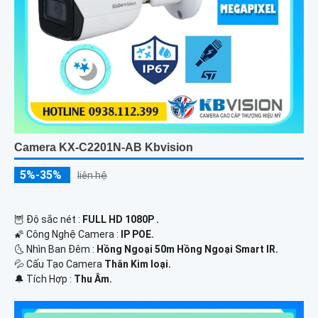
Camera KX-C2201N-AB Kbvision
5%-35%
liên hệ
🦉 Độ sắc nét :
FULL HD 1080P .
🌠 Công Nghệ Camera :
IP POE.
🌜 Nhìn Ban Đêm :
Hồng Ngoại 50m Hồng Ngoại Smart IR.
💦 Cấu Tạo Camera
Thân Kim loại.
️🔔 Tích Hợp :
Thu Âm.