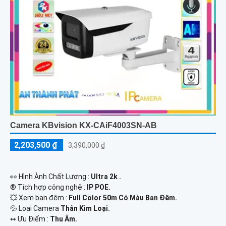
Camera KBvision KX-CAiF4003SN-AB
2,203,500 ₫
3,390,000 ₫
️👀 Hình Ành Chất Lượng :
Ultra 2k .
®️ Tích hợp công nghệ :
IP POE.
💥 Xem ban đêm :
Full Color 50m Có Màu Ban Đêm.
💦 Loại Camera
Thân Kim Loại.
️↭ Ưu Điểm :
Thu Âm.