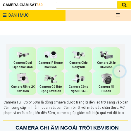
CAMERA GIÁM SÁT
360
DANH MỤC
Camera Dual
Camera IP Dome
Camera Chip
Camera 2k Ip
Light Kbvision
Kbviison
Sony NIR
Kbvision
KBvision
Camera Ultra 2K
Camera Có Báo
Camera Công
Camera 4K
Kbvision
Động Kbvision
Nghệ H.265
Hilook
Hikvision
Camera Full Color 50m là dòng cmaera được trang bị đèn led trợ sáng vào ban
đêm cung cấp hình ảnh quan sát ban đêm rõ nét với màu sắc chân thực. Với
phạm vi chiếu sáng lên đến 50m, camera giúp giám sát hiệu quả với độ bao
quát và ghi hình rõ ràng các chi tiết vào ban đêm.
CAMERA GHI ÂM NGOÀI TRỜI KBVISION