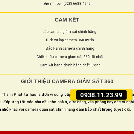
Điện Thoại: (028) 6688.4949
CAM KẾT
Lắp camera giám sát chính hãng.
Dịch vụ lắp camera 360 uy tín
Bảo Hành camera chính hãng
Chiết khấu camera giám sát 360 tốt nhất
Cam kết hàng chính hãng chất lượng
GIỚI THIỆU CAMERA GIÁM SÁT 360
0938.11.23.99
 Thành Phát tự hào là đơn vị cung cấp và lắp camera giám sát an ninh h
u đáp ứng tốt các nhu cầu cho nhà ở, cửa hàng, văn phòng hay các xí ngh
n nhỏ khác với camera quan sát chính hãng đảm bảo chất lượng tuyệt đối.