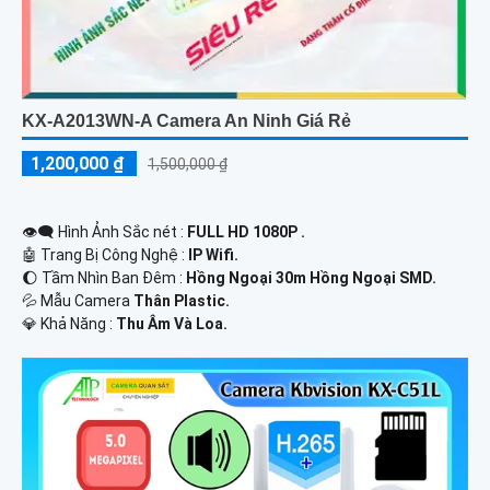
KX-A2013WN-A Camera An Ninh Giá Rẻ
1,200,000 ₫
1,500,000 ₫
👁️‍🗨 Hình Ảnh Sắc nét :
FULL HD 1080P .
🤖️ Trang Bị Công Nghệ :
IP Wifi.
🌔 Tầm Nhìn Ban Đêm :
Hồng Ngoại 30m Hồng Ngoại SMD.
💦 Mẫu Camera
Thân Plastic.
️💎 Khả Năng :
Thu Âm Và Loa.