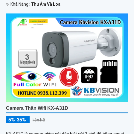
️✨ Khả Năng :
Thu Âm Và Loa.
Camera Thân Wifi KX-A31D
5%-35%
liên hệ
KX-A31D là camera giám sát đặc biệt với 2 chế độ hồng ngoại