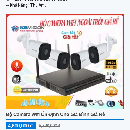
️↭ Khả Năng :
Thu Âm.
Bộ Camera Wifi Ổn Định Cho Gia Đình Giá Rẻ
4,800,000 ₫
5,540,000 ₫