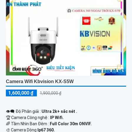
Camera Wifi Kbvision KX-S5W
1,600,000 ₫
1,900,000 ₫
👁️‍🗨 Độ Phân giải :
Ultra 2k+ sắc nét .
🏆 Camera Công nghệ :
IP Wifi.
🌈 Tầm Nhìn Ban Đêm :
Full Color 30m ONVIF.
🎨 Camera Dòng
Ip67 360.