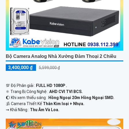
Bộ Camera Analog Nhà Xưởng Đàm Thoại 2 Chiều
3,400,000 ₫
5,599,000 ₫
💯 Độ Phân giải :
FULL HD 1080P .
⚛️ Trang Bị Công Nghệ :
AHD CVI TVI BCS.
🌔 Khi xem thiếu sáng :
Hồng Ngoại 20m Hồng Ngoại SMD.
🕉️ Camera Thiết Kế
Thân Kim loại + Nhựa.
️⇝ Khả Năng :
Thu Âm Và Loa.