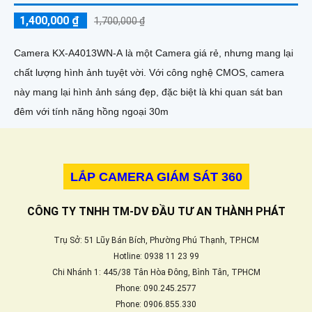
1,400,000 ₫
1,700,000 ₫
Camera KX-A4013WN-A là một Camera giá rẻ, nhưng mang lại
chất lượng hình ảnh tuyệt vời. Với công nghệ CMOS, camera
này mang lại hình ảnh sáng đẹp, đặc biệt là khi quan sát ban
đêm với tính năng hồng ngoại 30m
LẮP CAMERA GIÁM SÁT 360
CÔNG TY TNHH TM-DV ĐẦU TƯ AN THÀNH PHÁT
Trụ Sở: 51 Lũy Bán Bích, Phường Phú Thạnh, TP.HCM
Hotline: 0938 11 23 99
Chi Nhánh 1: 445/38 Tân Hòa Đông, Bình Tân, TPHCM
Phone: 090.245.2577
Phone: 0906.855.330