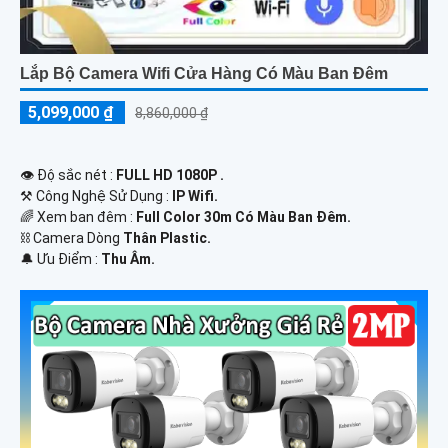
Lắp Bộ Camera Wifi Cửa Hàng Có Màu Ban Đêm
5,099,000 ₫
8,860,000 ₫
👁 Độ sắc nét :
FULL HD 1080P .
⚒ Công Nghệ Sử Dụng :
IP Wifi.
🌈 Xem ban đêm :
Full Color 30m Có Màu Ban Ðêm.
⛓ Camera Dòng
Thân Plastic.
️🔔 Ưu Điểm :
Thu Âm.