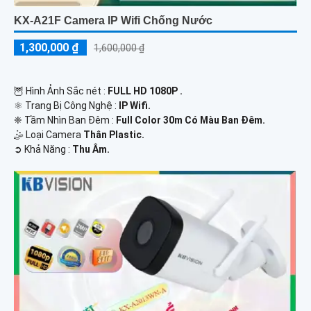
KX-A21F Camera IP Wifi Chống Nước
1,300,000 ₫
1,600,000 ₫
🦉 Hình Ảnh Sắc nét :
FULL HD 1080P .
⚛️ Trang Bị Công Nghệ :
IP Wifi.
❈ Tầm Nhìn Ban Đêm :
Full Color 30m Có Màu Ban Ðêm.
🤹 Loại Camera
Thân Plastic.
️➲ Khả Năng :
Thu Âm.