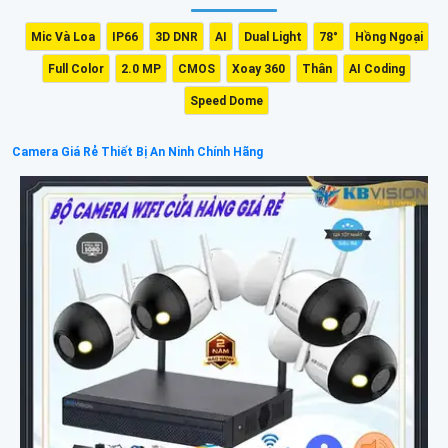
Mic Và Loa
IP66
3D DNR
AI
Dual Light
78°
Hồng Ngoại
Full Color
2.0 MP
CMOS
Xoay 360
Thân
AI Coding
Speed Dome
Camera Giá Rẻ Thiết Bị An Ninh Chính Hãng