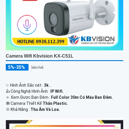
Camera Wifi Kbvision KX-C51L
5%-35%
liên hệ
✨ Hình Ảnh Sắc nét :
3k .
👍 Công Nghệ Hình Ảnh :
IP Wifi.
🔅 Xem Được Ban Đêm :
Full Color 30m Có Màu Ban Ðêm.
🕸️ Camera Thiết Kế
Thân Plastic.
️💠 Khả Năng :
Thu Âm Và Loa.