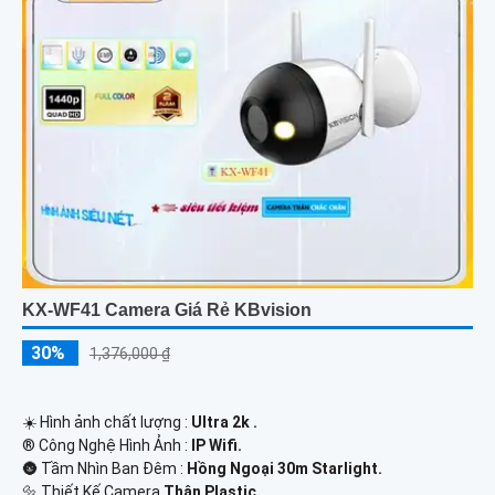
KX-WF41 Camera Giá Rẻ KBvision
30%
1,376,000 ₫
☀️ Hình ảnh chất lượng :
Ultra 2k .
®️ Công Nghệ Hình Ảnh :
IP Wifi.
🌚 Tầm Nhìn Ban Đêm :
Hồng Ngoại 30m Starlight.
🔩 Thiết Kế Camera
Thân Plastic.