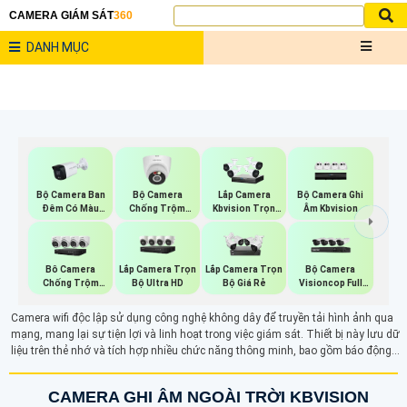
CAMERA GIÁM SÁT
360
DANH MỤC
Bộ Camera Ban
Bộ Camera
Bộ Camera Ghi
Lắp Camera
Đêm Có Màu
Chống Trộm
Âm Kbvision
Kbvision Trọn
Kbvision
Kbvision
Gói
Lắp Camera Trọn
Bộ Camera
Bô Camera
Lắp Camera Trọn
Bộ Ultra HD
Visioncop Full
Chống Trộm
Bộ Giá Rẻ
Color
Hikvision
Camera wifi độc lập sử dụng công nghệ không dây để truyền tải hình ảnh qua
mạng, mang lại sự tiện lợi và linh hoạt trong việc giám sát. Thiết bị này lưu dữ
liệu trên thẻ nhớ và tích hợp nhiều chức năng thông minh, bao gồm báo động
chống trộm và đàm thoại 2 chiều. Với khả năng hoạt động độc lập, camera wifi
giúp người dùng dễ dàng theo dõi an ninh mọi lúc, mọi nơi, nâng cao hiệu quả
CAMERA GHI ÂM NGOÀI TRỜI KBVISION
bảo mật cho gia đình và doanh nghiệp.