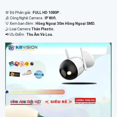
💯 Độ Phân giải :
FULL HD 1080P .
🕉️ Công Nghệ Camera :
IP Wifi.
💡 Xem ban đêm :
Hồng Ngoại 30m Hồng Ngoại SMD.
🤹 Loại Camera
Thân Plastic.
️📢 Ưu Điểm :
Thu Âm Và Loa.