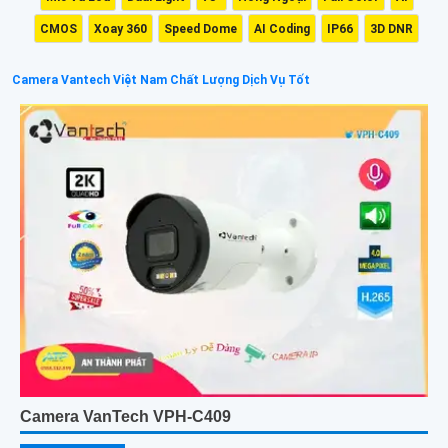
CMOS
Xoay 360
Speed Dome
AI Coding
IP66
3D DNR
Camera Vantech Việt Nam Chất Lượng Dịch Vụ Tốt
Camera VanTech VPH-C409