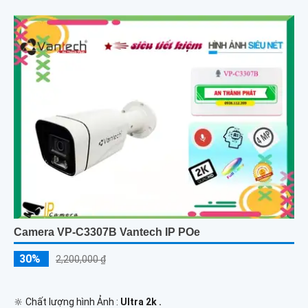
Camera VP-C3307B Vantech IP POe
30%
2,200,000 ₫
🔆 Chất lượng hình Ảnh :
Ultra 2k .