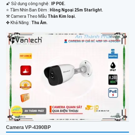
🌠 Sử dụng công nghệ :
IP POE.
⭐ Tầm Nhìn Ban Đêm :
Hồng Ngoại 25m Starlight.
⚒ Camera Theo Mẫu
Thân Kim loại.
️✤ Khả Năng :
Thu Âm.
Camera VP-4390BP