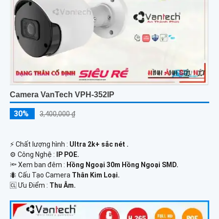
Camera VanTech VPH-352IP
30%
3,400,000 ₫
️⚡ Chất lượng hình :
Ultra 2k+ sắc nét .
⚙ Công Nghệ :
IP POE.
🔦 Xem ban đêm :
Hồng Ngoại 30m Hồng Ngoại SMD.
🐜 Cấu Tạo Camera
Thân Kim Loại.
️🆑 Ưu Điểm :
Thu Âm.