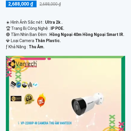
2,688,000 ₫
2,688,000 ₫
☀️ Hình Ảnh Sắc nét :
Ultra 2k .
🏆 Trang Bị Công Nghệ :
IP POE.
🔴 Tầm Nhìn Ban Đêm :
Hồng Ngoại 40m Hồng Ngoại Smart IR.
💎 Loại Camera
Thân Plastic.
️ƒ Khả Năng :
Thu Âm.