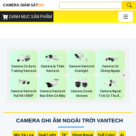
CAMERA GIÁM SÁT
360
DANH MỤC SẢN PHẨM
Camera Có Auto
Camera Ip Thân
Camera Vantech
Camera Có
Traking Vantech
Vantech
Starlight
Chống Ngược
Sáng Vantech
Camera Vantech
Camera Vantech
Camera Zoom
Camera Ngoài
Full Hd 1080P
Ban Đêm Có Màu
Uniview
Trời Có Thu Âm
Hik
CAMERA GHI ÂM NGOÀI TRỜI VANTECH
Mic Và Loa
Dual Light
78°
Hồng Ngoại
Full Color
AI