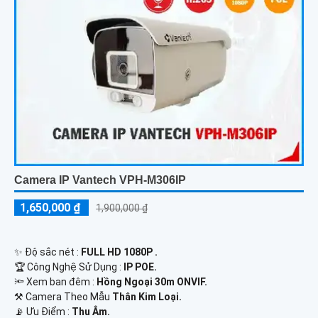
Camera IP Vantech VPH-M306IP
1,650,000 ₫
1,900,000 ₫
✨ Độ sắc nét :
FULL HD 1080P .
🏆 Công Nghệ Sử Dụng :
IP POE.
🔦 Xem ban đêm :
Hồng Ngoại 30m ONVIF.
⚒ Camera Theo Mẫu
Thân Kim Loại.
️📡 Ưu Điểm :
Thu Âm.