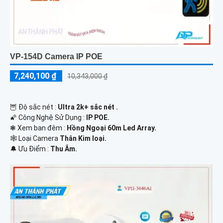
VP-154D Camera IP POE
7,240,100 ₫
10,343,000 ₫
🦉 Độ sắc nét :
Ultra 2k+ sắc nét .
🌠 Công Nghệ Sử Dụng :
IP POE.
❃ Xem ban đêm :
Hồng Ngoại 60m Led Array.
🕸️ Loại Camera
Thân Kim loại.
️🔔 Ưu Điểm :
Thu Âm.