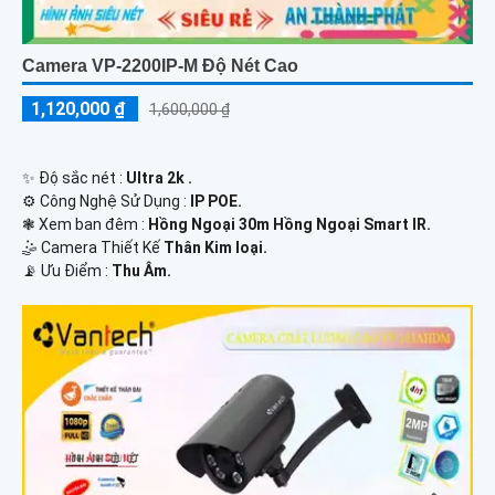
Camera VP-2200IP-M Độ Nét Cao
1,120,000 ₫
1,600,000 ₫
✨ Độ sắc nét :
Ultra 2k .
⚙ Công Nghệ Sử Dụng :
IP POE.
❃ Xem ban đêm :
Hồng Ngoại 30m Hồng Ngoại Smart IR.
🤹 Camera Thiết Kế
Thân Kim loại.
️📡 Ưu Điểm :
Thu Âm.