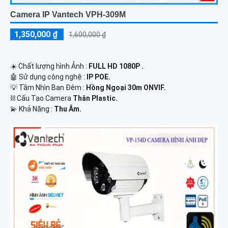
Camera IP Vantech VPH-309M
1,350,000 ₫
1,600,000 ₫
☀️ Chất lượng hình Ảnh :
FULL HD 1080P .
🤖️ Sử dụng công nghệ :
IP POE.
💡 Tầm Nhìn Ban Đêm :
Hồng Ngoại 30m ONVIF.
⛓ Cấu Tạo Camera
Thân Plastic.
️💫 Khả Năng :
Thu Âm.