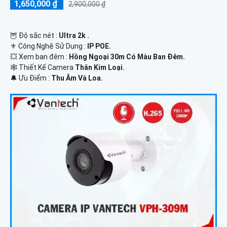
1,650,000 ₫
2,900,000 ₫
🦉 Độ sắc nét :
Ultra 2k .
⚜️ Công Nghệ Sử Dụng :
IP POE.
💥 Xem ban đêm :
Hồng Ngoại 30m Có Màu Ban Đêm.
🕸️ Thiết Kế Camera
Thân Kim Loại.
️🔔 Ưu Điểm :
Thu Âm Và Loa.