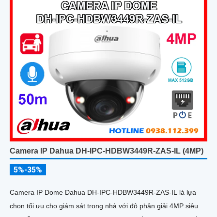
qua micro tích hợp và lưu trữ tối đa 512GB qua khe thẻ nhớ,
camera hỗ trợ PoE lắp đặt dễ dàng
Camera IP Dahua DH-IPC-HDBW3449R-ZAS-IL (4MP)
5%-35%
Camera IP Dome Dahua DH-IPC-HDBW3449R-ZAS-IL là lựa
chọn tối ưu cho giám sát trong nhà với độ phân giải 4MP siêu