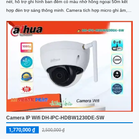
nét, hỗ trợ ghi hình ban đêm có màu nhờ hồng ngoại 50m kết
hợp đèn trợ sáng thông minh. Camera tích hợp micro ghi âm,
khe cắm thẻ nhớ lên đến 512GB, phát hiện chính xác người và
xe giúp cảnh báo hiệu quả hơn
Camera IP Wifi DH-IPC-HDBW1230DE-SW
1,770,000 ₫
2,500,000 ₫