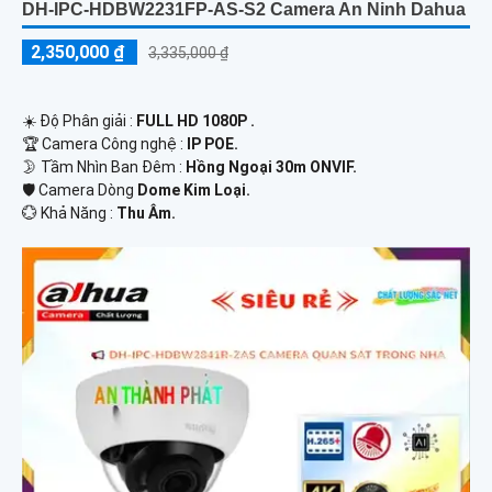
DH-IPC-HDBW2231FP-AS-S2 Camera An Ninh Dahua
2,350,000 ₫
3,335,000 ₫
☀️ Độ Phân giải :
FULL HD 1080P .
🏆 Camera Công nghệ :
IP POE.
🌛 Tầm Nhìn Ban Đêm :
Hồng Ngoại 30m ONVIF.
🛡 Camera Dòng
Dome Kim Loại.
️💮 Khả Năng :
Thu Âm.