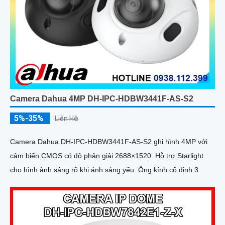
Camera Dahua 4MP DH-IPC-HDBW3441F-AS-S2
5%-35%
Liên Hệ
Camera Dahua DH-IPC-HDBW3441F-AS-S2 ghi hình 4MP với
cảm biến CMOS có độ phân giải 2688×1520. Hỗ trợ Starlight
cho hình ảnh sáng rõ khi ánh sáng yếu. Ống kính cố định 3