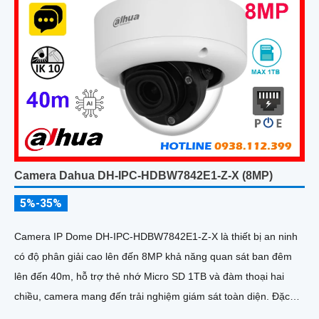
Camera Dahua DH-IPC-HDBW7842E1-Z-X (8MP)
5%-35%
Camera IP Dome DH-IPC-HDBW7842E1-Z-X là thiết bị an ninh
có độ phân giải cao lên đến 8MP khả năng quan sát ban đêm
lên đến 40m, hỗ trợ thẻ nhớ Micro SD 1TB và đàm thoại hai
chiều, camera mang đến trải nghiệm giám sát toàn diện. Đặc
biệt, các tính năng AI thông minh như nhận diện khuôn mặt và