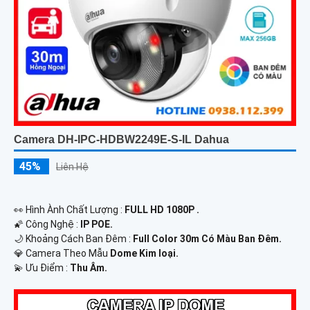
Camera DH-IPC-HDBW2249E-S-IL Dahua
45%
Liên Hệ
️👀 Hình Ành Chất Lượng :
FULL HD 1080P .
🌠 Công Nghệ :
IP POE.
🌙 Khoảng Cách Ban Đêm :
Full Color 30m Có Màu Ban Ðêm.
💎 Camera Theo Mẫu
Dome Kim loại.
️💫 Ưu Điểm :
Thu Âm.