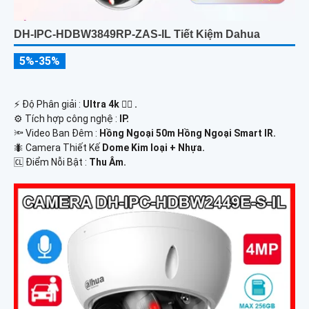
DH-IPC-HDBW3849RP-ZAS-IL Tiết Kiệm Dahua
5%-35%
️⚡ Độ Phân giải :
Ultra 4k 👍🏾 .
⚙ Tích hợp công nghệ :
IP.
🔦 Video Ban Đêm :
Hồng Ngoại 50m Hồng Ngoại Smart IR.
🐜 Camera Thiết Kế
Dome Kim loại + Nhựa.
️🆑 Điểm Nỗi Bật :
Thu Âm.