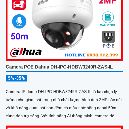
Camera POE Dahua DH-IPC-HDBW3249R-ZAS-IL
5%-35%
Camera IP dome DH-IPC-HDBW3249R-ZAS-IL là lựa chọn lý
tưởng cho giám sát trong nhà chất lượng hình ảnh 2MP sắc nét
và khả năng quan sát ban đêm có màu nhờ hồng ngoại 50m
cùng đèn trợ sáng. Với tính năng AI thông minh, camera dễ
dàng nhận diện chính xác người và phương tiện, hỗ trợ ghi âm