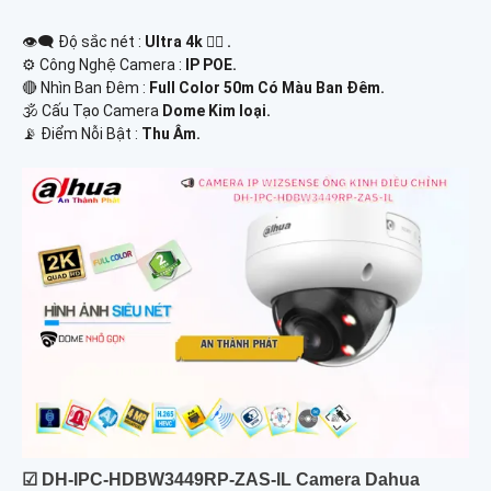
👁️‍🗨 Độ sắc nét :
Ultra 4k 👍🏾 .
⚙ Công Nghệ Camera :
IP POE.
🔴 Nhìn Ban Đêm :
Full Color 50m Có Màu Ban Ðêm.
🕉️ Cấu Tạo Camera
Dome Kim loại.
️📡 Điểm Nỗi Bật :
Thu Âm.
☑ DH-IPC-HDBW3449RP-ZAS-IL Camera Dahua