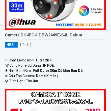
Camera DH-IPC-HDBW2449E-S-IL Dahua
45%
Liên Hệ
✨ Chất lượng hình :
Ultra 2k + .
🏆 Công Nghệ Sử Dụng :
IP POE.
❃ Nhìn Ban Đêm :
Full Color 30m Có Màu Ban Ðêm.
❄ Cấu Tạo Camera
Dome Kim loại.
️💎 Tích Hợp :
Thu Âm.