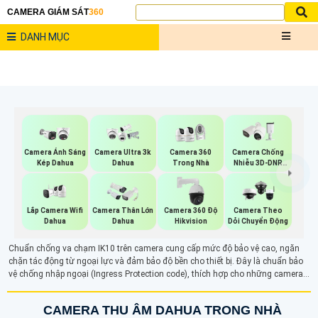
CAMERA GIÁM SÁT
360
DANH MỤC
Camera Ánh Sáng
Camera Ultra 3k
Camera 360
Camera Chống
Kép Dahua
Dahua
Trong Nhà
Nhiễu 3D-DNR
Dahua
Lắp Camera Wifi
Camera Thân Lớn
Camera 360 Độ
Camera Theo
Dahua
Dahua
Hikvision
Dỏi Chuyển Động
Chuẩn chống va chạm IK10 trên camera cung cấp mức độ bảo vệ cao, ngăn
chặn tác động từ ngoại lực và đảm bảo độ bền cho thiết bị. Đây là chuẩn bảo
vệ chống nhập ngoại (Ingress Protection code), thích hợp cho những camera
chất lượng cao, giúp tăng cường độ tin cậy và hiệu suất giám sát trong môi
trường khắc nghiệt
CAMERA THU ÂM DAHUA TRONG NHÀ