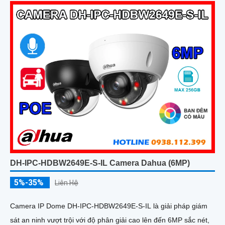
đếm người giúp nâng cao hiệu quả quản lý và an ninh cho mọi
không gian trong nhà
DH-IPC-HDBW2649E-S-IL Camera Dahua (6MP)
5%-35%
Liên Hệ
Camera IP Dome DH-IPC-HDBW2649E-S-IL là giải pháp giám
sát an ninh vượt trội với độ phân giải cao lên đến 6MP sắc nét,