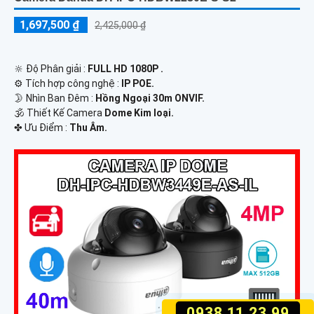
1,697,500 ₫
2,425,000 ₫
🔆 Độ Phân giải :
FULL HD 1080P .
⚙ Tích hợp công nghệ :
IP POE.
🌛 Nhìn Ban Đêm :
Hồng Ngoại 30m ONVIF.
🕉️ Thiết Kế Camera
Dome Kim loại.
️✤ Ưu Điểm :
Thu Âm.
0938.11.23.99