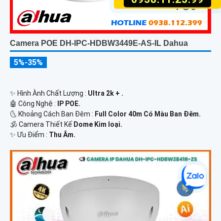
Camera POE DH-IPC-HDBW3449E-AS-IL Dahua
5%-35%
✨ Hình Ành Chất Lượng :
Ultra 2k + .
🤖️ Công Nghệ :
IP POE.
🌜 Khoảng Cách Ban Đêm :
Full Color 40m Có Màu Ban Ðêm.
🕉️ Camera Thiết Kế
Dome Kim loại.
️✨ Ưu Điểm :
Thu Âm.