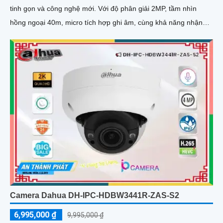
tinh gọn và công nghệ mới. Với độ phân giải 2MP, tầm nhìn
hồng ngoại 40m, micro tích hợp ghi âm, cùng khả năng nhận
diện chính xác người và phương tiện, camera giúp giám sát
chính xác, giảm thiểu cảnh báo sai, hỗ trợ khe thẻ nhớ lên đến
256GB và cấp nguồn PoE
Camera Dahua DH-IPC-HDBW3441R-ZAS-S2
6,995,000 ₫
9,995,000 ₫