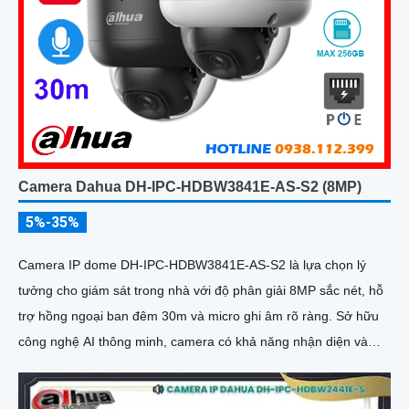
Camera Dahua DH-IPC-HDBW3841E-AS-S2 (8MP)
5%-35%
Camera IP dome DH-IPC-HDBW3841E-AS-S2 là lựa chọn lý
tưởng cho giám sát trong nhà với độ phân giải 8MP sắc nét, hỗ
trợ hồng ngoại ban đêm 30m và micro ghi âm rõ ràng. Sở hữu
công nghệ AI thông minh, camera có khả năng nhận diện và
phân biệt chuyển động của người và phương tiện, tăng độ chính
xác trong cảnh báo an ninh