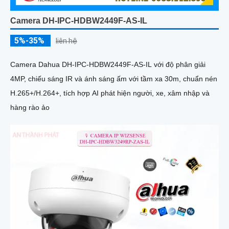
Camera DH-IPC-HDBW2449F-AS-IL
5%-35%
liên hệ
Camera Dahua DH-IPC-HDBW2449F-AS-IL với độ phân giải
4MP, chiếu sáng IR và ánh sáng ấm với tầm xa 30m, chuẩn nén
H.265+/H.264+, tích hợp AI phát hiện người, xe, xâm nhập và
hàng rào ảo