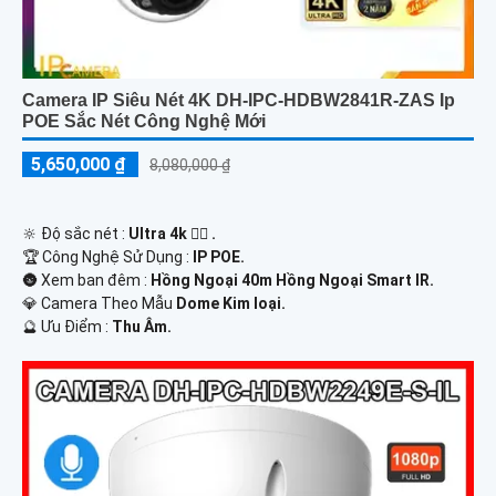
Camera IP Siêu Nét 4K DH-IPC-HDBW2841R-ZAS Ip
POE Sắc Nét Công Nghệ Mới
5,650,000 ₫
8,080,000 ₫
🔆 Độ sắc nét :
Ultra 4k 👍🏾 .
🏆 Công Nghệ Sử Dụng :
IP POE.
🌚 Xem ban đêm :
Hồng Ngoại 40m Hồng Ngoại Smart IR.
💎 Camera Theo Mẫu
Dome Kim loại.
️🔮 Ưu Điểm :
Thu Âm.