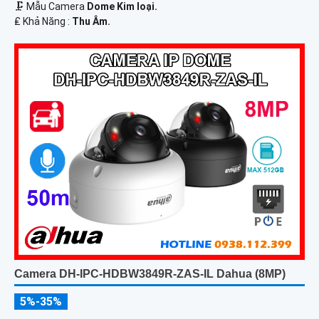
🗜️ Mẫu Camera
Dome Kim loại.
️₤ Khả Năng :
Thu Âm.
Camera DH-IPC-HDBW3849R-ZAS-IL Dahua (8MP)
5%-35%