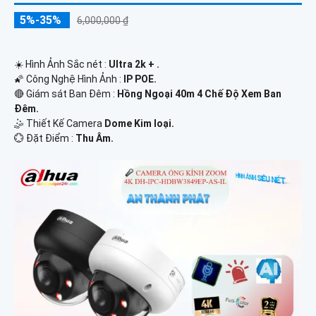
5%-35%
6,000,000 ₫
☀️ Hình Ảnh Sắc nét :
Ultra 2k + .
🌠 Công Nghệ Hình Ảnh :
IP POE.
🔴 Giám sát Ban Đêm :
Hồng Ngoại 40m 4 Chế Độ Xem Ban
Đêm.
🤹 Thiết Kế Camera
Dome Kim loại.
️💮 Đặt Điểm :
Thu Âm.