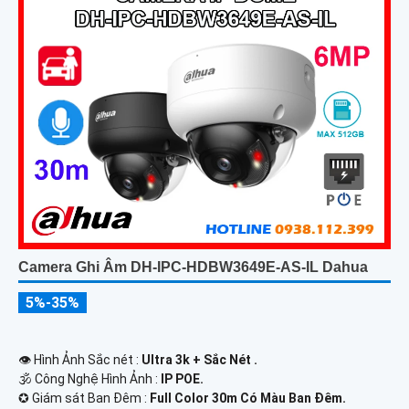
Camera Ghi Âm DH-IPC-HDBW3649E-AS-IL Dahua
5%-35%
👁 Hình Ảnh Sắc nét :
Ultra 3k + Sắc Nét .
🕉️ Công Nghệ Hình Ảnh :
IP POE.
✪ Giám sát Ban Đêm :
Full Color 30m Có Màu Ban Ðêm.