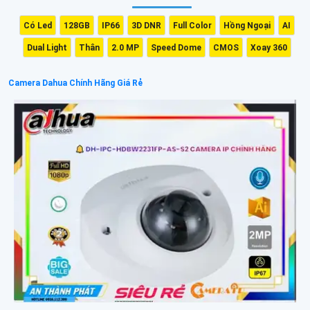
Có Led
128GB
IP66
3D DNR
Full Color
Hồng Ngoại
AI
Dual Light
Thân
2.0 MP
Speed Dome
CMOS
Xoay 360
Camera Dahua Chính Hãng Giá Rẻ