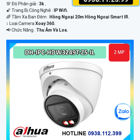
💯 Độ Phân giải :
3k .
🌠 Trang Bị Công Nghệ :
IP Wifi.
🌈 Tầm Xa Ban Đêm :
Hồng Ngoại 20m Hồng Ngoại Smart IR.
↕️ Loại Camera
Xoay 360.
️📢 Chức Năng :
Thu Âm Và Loa.