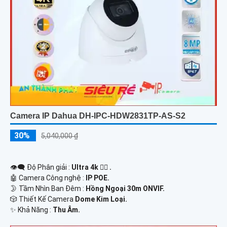
Camera IP Dahua DH-IPC-HDW2831TP-AS-S2
30%
5,040,000 ₫
👁️‍🗨 Độ Phân giải :
Ultra 4k 👍🏾 .
🤖️ Camera Công nghệ :
IP POE.
🌛 Tầm Nhìn Ban Đêm :
Hồng Ngoại 30m ONVIF.
🎲 Thiết Kế Camera
Dome Kim Loại.
️✨ Khả Năng :
Thu Âm.