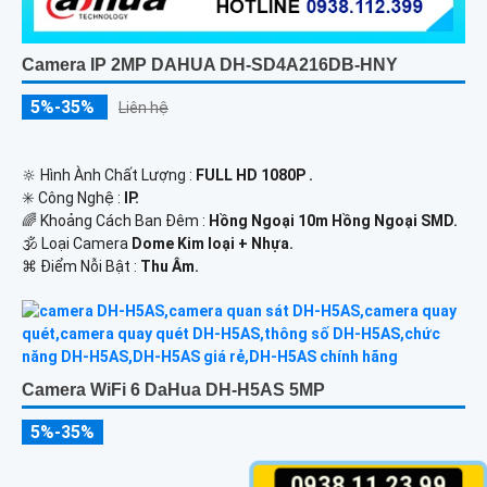
Camera IP 2MP DAHUA DH-SD4A216DB-HNY
5%-35%
Liên hệ
🔆 Hình Ành Chất Lượng :
FULL HD 1080P .
✳️ Công Nghệ :
IP.
🌈 Khoảng Cách Ban Đêm :
Hồng Ngoại 10m Hồng Ngoại SMD.
🕉️ Loại Camera
Dome Kim loại + Nhựa.
️⌘ Điểm Nỗi Bật :
Thu Âm.
Camera WiFi 6 DaHua DH-H5AS 5MP
5%-35%
0938.11.23.99