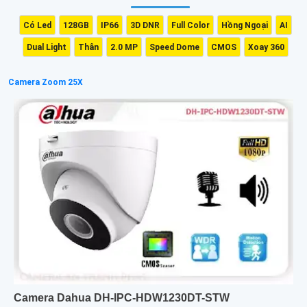
Có Led
128GB
IP66
3D DNR
Full Color
Hồng Ngoại
AI
Dual Light
Thân
2.0 MP
Speed Dome
CMOS
Xoay 360
Camera Zoom 25X
Camera Dahua DH-IPC-HDW1230DT-STW