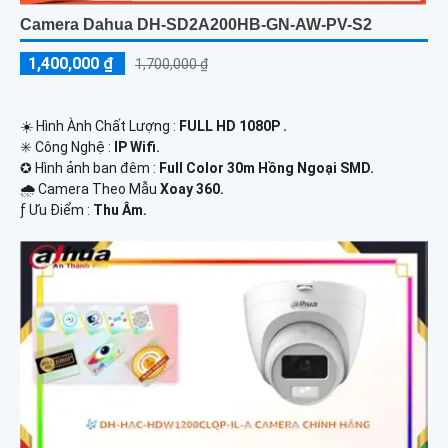
Camera Dahua DH-SD2A200HB-GN-AW-PV-S2
1,400,000 ₫
1,700,000 ₫
☀️ Hình Ành Chất Lượng :
FULL HD 1080P .
✳️ Công Nghệ :
IP Wifi.
✪ Hình ảnh ban đêm :
Full Color 30m Hồng Ngoại SMD.
🌧️ Camera Theo Mẫu
Xoay 360.
️ƒ Ưu Điểm :
Thu Âm.