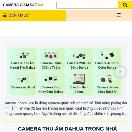
CAMERA GIÁM SÁT
360
DANH MỤC
Camera Thu Âm
Camera Dahua
Camera Wifi Báo
Camera AI IP Full
Ngoài Trời Dahua
Chống Trộm
Động Dahua
Color Dahua
Camera WizMind
Camera Siêu
Đầu Ghi Hình
Camera Dahua
Nhạy Sáng Dahua
Dahua
Công Nghệ Ai
Camera Zoom 32X là dòng camera giám sát an ninh với khả năng phóng đại
hình ảnh lên đến 32 lần mà không làm giảm chất lượng video nhờ vào tính
năng zoom quang học. Người dùng có thể dễ dàng điều khiển việc phóng to,
thu nhỏ qua phần mềm trên điện thoại hoặc máy tính. Với ống kính có thể thay
đổi tiêu cự, camera cho phép quan sát các đối tượng ở xa một cách rõ ràng và
CAMERA THU ÂM DAHUA TRONG NHÀ
sắc nét, giúp tăng cường hiệu quả giám sát từ xa.