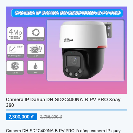
Camera IP Dahua DH-SD2C400NA-B-PV-PRO Xoay
360
2,300,000 ₫
3,765,000 ₫
Camera DH-SD2C400NA-B-PV-PRO là dòng camera IP quay