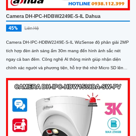
Camera DH-IPC-HDBW2249E-S-IL Dahua
45%
Liên Hệ
Camera DH-IPC-HDBW2249E-S-IL WizSense độ phân giải 2MP
tích hợp đèn ánh sáng ấm 30m mang đến hình ảnh sắc nét
ngay cả ban đêm. Công nghệ AI thông minh giúp nhận diện
chính xác người và phương tiện, hỗ trợ thẻ nhớ Micro SD lên
đến 256GB và mic thu âm chất lượng cao