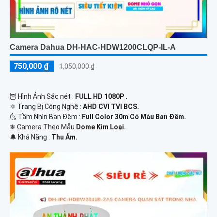
Camera Dahua DH-HAC-HDW1200CLQP-IL-A
750,000 ₫
1,050,000 ₫
🦉 Hình Ảnh Sắc nét :
FULL HD 1080P .
⚛️ Trang Bị Công Nghệ :
AHD CVI TVI BCS.
🌜 Tầm Nhìn Ban Đêm :
Full Color 30m Có Màu Ban Đêm.
❄ Camera Theo Mẫu
Dome Kim Loại.
️🔔 Khả Năng :
Thu Âm.