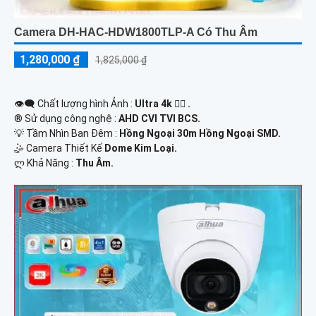
Camera DH-HAC-HDW1800TLP-A Có Thu Âm
1,280,000 ₫
1,825,000 ₫
👁️‍🗨 Chất lượng hình Ảnh :
Ultra 4k 👍🏾 .
®️ Sử dụng công nghệ :
AHD CVI TVI BCS.
💡 Tầm Nhìn Ban Đêm :
Hồng Ngoại 30m Hồng Ngoại SMD.
🤹 Camera Thiết Kế
Dome Kim Loại.
️ლ Khả Năng :
Thu Âm.