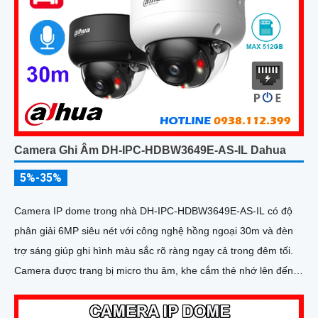
Camera Ghi Âm DH-IPC-HDBW3649E-AS-IL Dahua
5%-35%
Camera IP dome trong nhà DH-IPC-HDBW3649E-AS-IL có độ
phân giải 6MP siêu nét với công nghệ hồng ngoại 30m và đèn
trợ sáng giúp ghi hình màu sắc rõ ràng ngay cả trong đêm tối.
Camera được trang bị micro thu âm, khe cắm thẻ nhớ lên đến
512GB và công nghệ AI thông minh nhận diện chính xác người
và phương tiện nâng cao hiệu quả giám sát