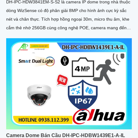
DH-IPC-HDW3841EM-S-S2 là camera IP dome trong nhà thuộc
dòng WizSense có độ phân giải 8MP cho hình ảnh cực kỳ sắc
nét và chân thực. Tích hợp hồng ngoại 30m, micro thu âm, khe
cắm thẻ nhớ 256GB cùng công nghệ POE, camera mang đến
sự tiện lợi tối đa trong lắp đặt và sử dụng
Camera Dome Bán Cầu DH-IPC-HDBW1439E1-A-IL