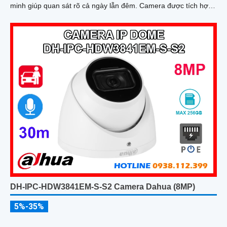
minh giúp quan sát rõ cả ngày lẫn đêm. Camera được tích hợp
micro ghi âm, khe thẻ nhớ lên đến 512GB và công nghệ phân
biệt người và phương tiện, nâng cao độ chính xác trong cảnh
báo, hỗ trợ POE tiện lợi
DH-IPC-HDW3841EM-S-S2 Camera Dahua (8MP)
5%-35%