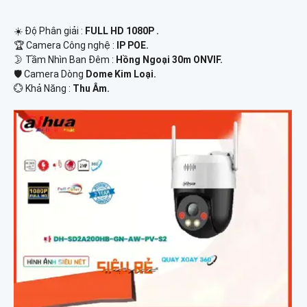
☀️ Độ Phân giải :
FULL HD 1080P .
🏆 Camera Công nghệ :
IP POE.
🌛 Tầm Nhìn Ban Đêm :
Hồng Ngoại 30m ONVIF.
🛡 Camera Dòng
Dome Kim Loại.
️💮 Khả Năng :
Thu Âm.