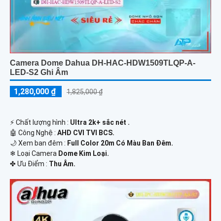
Camera Dome Dahua DH-HAC-HDW1509TLQP-A-
LED-S2 Ghi Âm
1,280,000 ₫
1,825,000 ₫
️⚡ Chất lượng hình :
Ultra 2k+ sắc nét .
🤖️ Công Nghệ :
AHD CVI TVI BCS.
🌙 Xem ban đêm :
Full Color 20m Có Màu Ban Đêm.
❄ Loại Camera
Dome Kim Loại.
️✤ Ưu Điểm :
Thu Âm.