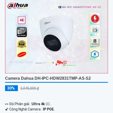
Camera Dahua DH-IPC-HDW2831TMP-AS-S2
30%
5,045,000 ₫
️👀 Độ Phân giải :
Ultra 4k 👍🏾 .
🌠 Công Nghệ Camera :
IP POE.