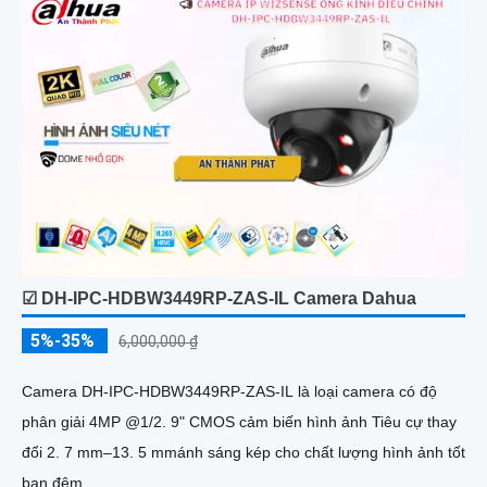
☑ DH-IPC-HDBW3449RP-ZAS-IL Camera Dahua
5%-35%
6,000,000 ₫
Camera DH-IPC-HDBW3449RP-ZAS-IL là loại camera có độ
phân giải 4MP @1/2. 9" CMOS cảm biến hình ảnh Tiêu cự thay
đổi 2. 7 mm–13. 5 mmánh sáng kép cho chất lượng hình ảnh tốt
ban đêm