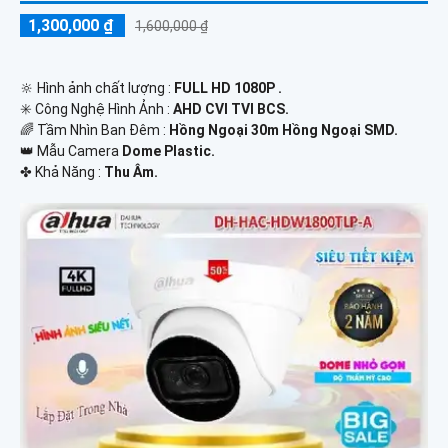
1,300,000 ₫
1,600,000 ₫
🔆 Hình ảnh chất lượng :
FULL HD 1080P .
✳️ Công Nghệ Hình Ảnh :
AHD CVI TVI BCS.
🌈 Tầm Nhìn Ban Đêm :
Hồng Ngoại 30m Hồng Ngoại SMD.
👑 Mẫu Camera
Dome Plastic.
️✤ Khả Năng :
Thu Âm.