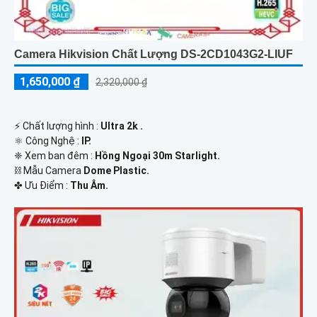
Camera Hikvision Chất Lượng DS-2CD1043G2-LIUF
1,650,000 ₫
2,320,000 ₫
️⚡ Chất lượng hình :
Ultra 2k .
⚛️ Công Nghệ :
IP.
❈ Xem ban đêm :
Hồng Ngoại 30m Starlight.
⛓ Mẫu Camera
Dome Plastic.
️✤ Ưu Điểm :
Thu Âm.