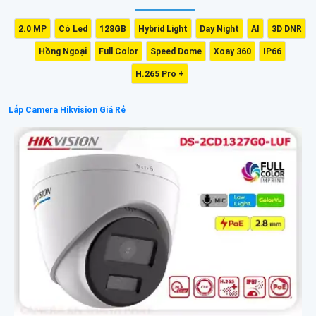
2.0 MP
Có Led
128GB
Hybrid Light
Day Night
AI
3D DNR
Hồng Ngoại
Full Color
Speed Dome
Xoay 360
IP66
H.265 Pro +
Lắp Camera Hikvision Giá Rẻ