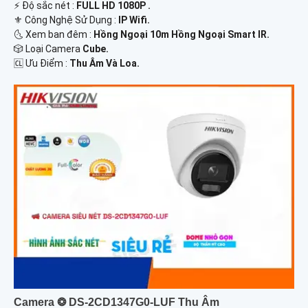
️⚡ Độ sắc nét :
FULL HD 1080P .
⚜️ Công Nghệ Sử Dụng :
IP Wifi.
🌜 Xem ban đêm :
Hồng Ngoại 10m Hồng Ngoại Smart IR.
🎲 Loại Camera
Cube.
️🆑 Ưu Điểm :
Thu Âm Và Loa.
Camera ❂ DS-2CD1347G0-LUF Thu Âm