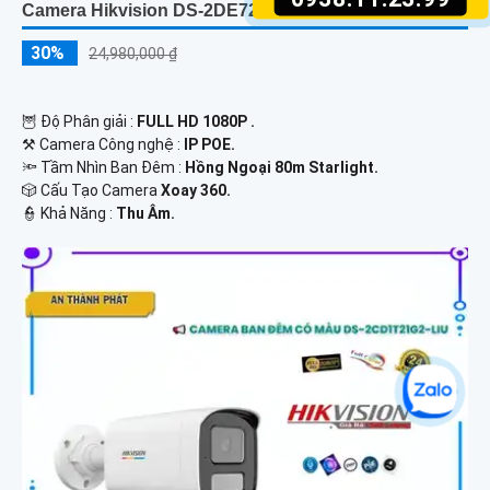
Camera Hikvision DS-2DE7225IW-AE
30%
24,980,000 ₫
🦉 Độ Phân giải :
FULL HD 1080P .
⚒ Camera Công nghệ :
IP POE.
🔦 Tầm Nhìn Ban Đêm :
Hồng Ngoại 80m Starlight.
🎲 Cấu Tạo Camera
Xoay 360.
️👮 Khả Năng :
Thu Âm.