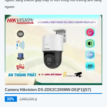
ngược sáng DWDR giúp thấy rõ hơn trong môi trường ánh sáng
ngược
Camera Hikvision DS-2DE2C200MW-DE(F1)(S7)
30%
2,880,000 ₫