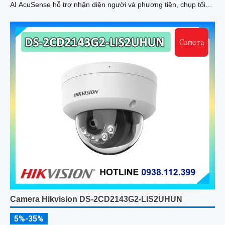
AI AcuSense hỗ trợ nhận diện người và phương tiện, chụp tối
đa 5 khuôn mặt đồng thời
Camera Hikvision DS-2CD2143G2-LIS2UHUN
5%-35%