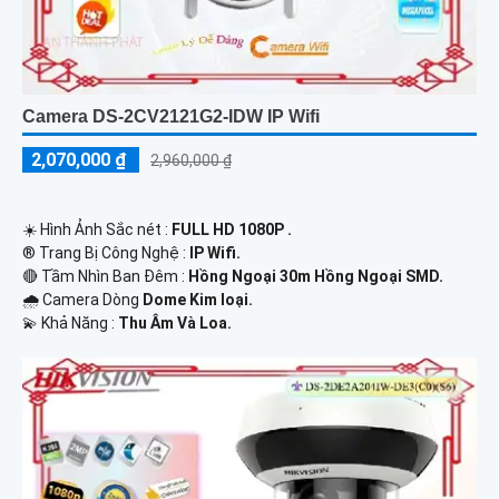
Camera DS-2CV2121G2-IDW IP Wifi
2,070,000 ₫
2,960,000 ₫
☀️ Hình Ảnh Sắc nét :
FULL HD 1080P .
®️ Trang Bị Công Nghệ :
IP Wifi.
🔴 Tầm Nhìn Ban Đêm :
Hồng Ngoại 30m Hồng Ngoại SMD.
🌧️ Camera Dòng
Dome Kim loại.
️💫 Khả Năng :
Thu Âm Và Loa.