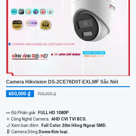
Camera Hikvision DS-2CE76D0T-EXLMF Sắc Nét
650,000 ₫
700,000 ₫
️👀 Độ Phân giải :
FULL HD 1080P .
⚛️ Công Nghệ Camera :
AHD CVI TVI BCS.
🌙 Xem ban đêm :
Full Color 20m Hồng Ngoại SMD.
🗜️ Camera Dòng
Dome Kim loại.