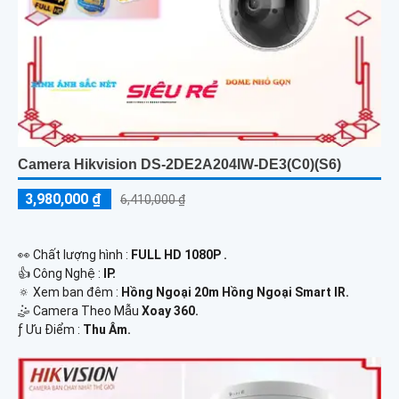
Camera Hikvision DS-2DE2A204IW-DE3(C0)(S6)
3,980,000 ₫
6,410,000 ₫
️👀 Chất lượng hình :
FULL HD 1080P .
👍 Công Nghệ :
IP.
🔅 Xem ban đêm :
Hồng Ngoại 20m Hồng Ngoại Smart IR.
🤹 Camera Theo Mẫu
Xoay 360.
️ƒ Ưu Điểm :
Thu Âm.