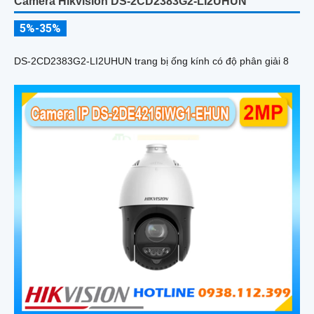
Camera Hikvision DS-2CD2383G2-LI2UHUN
5%-35%
DS-2CD2383G2-LI2UHUN trang bị ống kính có độ phân giải 8