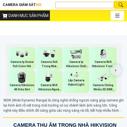
CAMERA GIÁM SÁT
360
DANH MỤC SẢN PHẨM
Camera Wifi
Camera Ip Dome
Camera 360
Camera Ip
Hikvision Trong
Full Color Hik
Trong Nhà
Hikvision Chất
Nhà
Hikvision
Lượng
Lắp Camera
Hybird Light
Camera Wifi
Camera Hikvision
Camera Chống
Hikvision Ngoài
4K Siêu Nét
Nhiễu 3D DNR
Trời 360
Hikvison
WDR (Wide Dynamic Range) là công nghệ chống ngược sáng giúp camera ghi
lại hình ảnh rõ nét trong môi trường có sự chênh lệch ánh sáng lớn. Công
nghệ này điều chỉnh độ sáng giữa các vùng sáng và tối, kết hợp nhiều hình
ảnh với độ phơi sáng khác nhau để tạo ra hình ảnh cân bằng, chi tiết. Nhờ
WDR, camera có thể hiển thị rõ ràng các chi tiết trong cả vùng sáng và tối,
CAMERA THU ÂM TRONG NHÀ HIKVISION
tránh hiện tượng nhòe hình ảnh khi gặp ánh sáng mạnh.