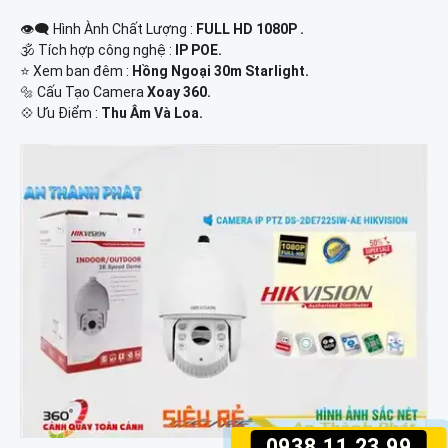
👁️‍🗨 Hình Ành Chất Lượng :
FULL HD 1080P .
🕉️ Tích hợp công nghệ :
IP POE.
⭐ Xem ban đêm :
Hồng Ngoại 30m Starlight.
🔩 Cấu Tạo Camera
Xoay 360.
️💠 Ưu Điểm :
Thu Âm Và Loa.
0938.11.23.99