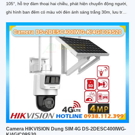
105°, hỗ trợ đàm thoại hai chiều, phát hiện chuyển động người,
ghi hình ban đêm có màu với đèn ánh sáng trắng 30m, lưu trữ
lên tới 512GB, phù hợp giám sát toàn diện
Camera HIKVISION Dung SIM 4G DS-2DESC400IWG-
K/4G/C09S20