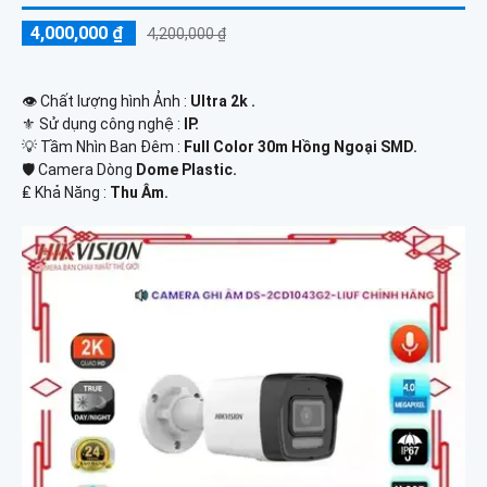
4,000,000 ₫
4,200,000 ₫
👁 Chất lượng hình Ảnh :
Ultra 2k .
⚜️ Sử dụng công nghệ :
IP.
💡 Tầm Nhìn Ban Đêm :
Full Color 30m Hồng Ngoại SMD.
🛡 Camera Dòng
Dome Plastic.
️₤ Khả Năng :
Thu Âm.