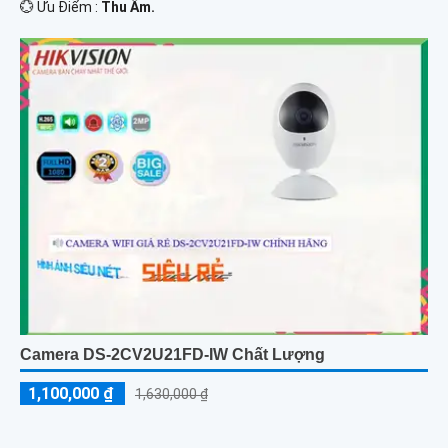
️💮 Ưu Điểm :
Thu Âm.
Camera DS-2CV2U21FD-IW Chất Lượng
1,100,000 ₫
1,630,000 ₫