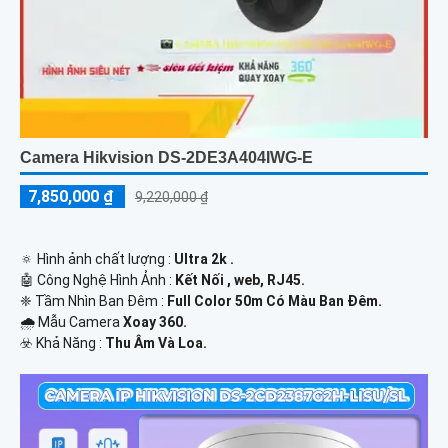
Camera Hikvision DS-2DE3A404IWG-E
7,850,000 ₫
9,220,000 ₫
🔅 Hình ảnh chất lượng :
Ultra 2k .
🤖️ Công Nghệ Hình Ảnh :
Kết Nối , web, RJ45.
❈ Tầm Nhìn Ban Đêm :
Full Color 50m Có Màu Ban Ðêm.
🌧️ Mẫu Camera
Xoay 360.
️☣️ Khả Năng :
Thu Âm Và Loa.