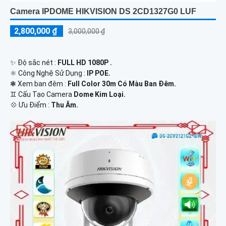
Camera IPDOME HIKVISION DS 2CD1327G0 LUF
2,800,000 ₫
3,000,000 ₫
✨ Độ sắc nét :
FULL HD 1080P .
⚛️ Công Nghệ Sử Dụng :
IP POE.
❃ Xem ban đêm :
Full Color 30m Có Màu Ban Đêm.
♊ Cấu Tạo Camera
Dome Kim Loại.
️💠 Ưu Điểm :
Thu Âm.