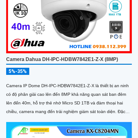
Camera Dahua DH-IPC-HDBW7842E1-Z-X (8MP)
5%-35%
Camera IP Dome DH-IPC-HDBW7842E1-Z-X là thiết bị an ninh
có độ phân giải cao lên đến 8MP khả năng quan sát ban đêm
lên đến 40m, hỗ trợ thẻ nhớ Micro SD 1TB và đàm thoại hai
chiều, camera mang đến trải nghiệm giám sát toàn diện. Đặc
biệt, các tính năng AI thông minh như nhận diện khuôn mặt và
đếm người giúp nâng cao hiệu quả quản lý và an ninh cho mọi
không gian trong nhà