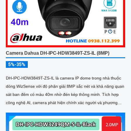
Camera Dahua DH-IPC-HDW3849T-ZS-IL (8MP)
5%-35%
DH-IPC-HDW3849T-ZS-IL là camera IP dome trong nhà thuộc
dòng WizSense với độ phân giải 8MP sắc nét và khả năng quan
sát ban đêm có màu 40m nhờ đèn kép thông minh. Tích hợp
công nghệ AI, camera phát hiện chính xác người và phương
tiện, kết hợp micro ghi âm và khe thẻ nhớ hỗ trợ đến 512GB
đảm bảo lưu trữ linh hoạt và chi tiết, hỗ trợ PoE tiện lợi đây là
giải pháp giám sát an ninh hiệu quả