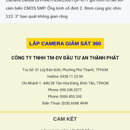
cảm biến CMOS 5MP. Ống kính cố định 2. 8mm cùng góc nhìn
113. 3° bao quát không gian rộng
LẮP CAMERA GIÁM SÁT 360
CÔNG TY TNHH TM-DV ĐẦU TƯ AN THÀNH PHÁT
Trụ Sở: 51 Lũy Bán Bích, Phường Phú Thạnh, TP.HCM
Hotline: 0938 11 23 99
Chi Nhánh 1: 445/38 Tân Hòa Đông, Bình Tân, TPHCM
Phone: 090.245.2577
Phone: 0906.855.330
Điện Thoại: (028) 6688.4949
CAM KẾT