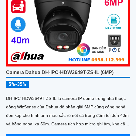
Camera Dahua DH-IPC-HDW3649T-ZS-IL (6MP)
5%-35%
DH-IPC-HDW3649T-ZS-IL là camera IP dome trong nhà thuộc
dòng WizSense của Dahua độ phân giải 6MP cùng công nghệ
đèn kép cho hình ảnh màu sắc rõ nét cả trong đêm tối đến 40m
và hồng ngoại xa 50m. Camera tích hợp micro ghi âm, khe cắm
thẻ nhớ lên đến 512GB và khả năng phát hiện chính xác người