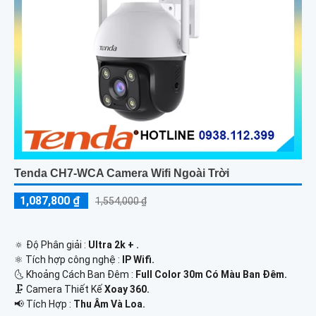
Tenda CH7-WCA Camera Wifi Ngoài Trời
1,087,800 ₫
1,554,000 ₫
🔅 Độ Phân giải :
Ultra 2k + .
⚛️ Tích hợp công nghệ :
IP Wifi.
🌜 Khoảng Cách Ban Đêm :
Full Color 30m Có Màu Ban Ðêm.
🗜️ Camera Thiết Kế
Xoay 360.
️📢 Tích Hợp :
Thu Âm Và Loa.