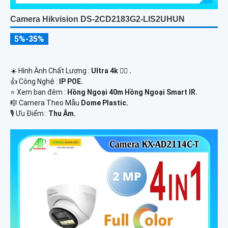
Camera Hikvision DS-2CD2183G2-LIS2UHUN
5%-35%
☀️ Hình Ành Chất Lượng :
Ultra 4k 👍🏾 .
👍 Công Nghệ :
IP POE.
⭐ Xem ban đêm :
Hồng Ngoại 40m Hồng Ngoại Smart IR.
🎼️ Camera Theo Mẫu
Dome Plastic.
️🎙 Ưu Điểm :
Thu Âm.