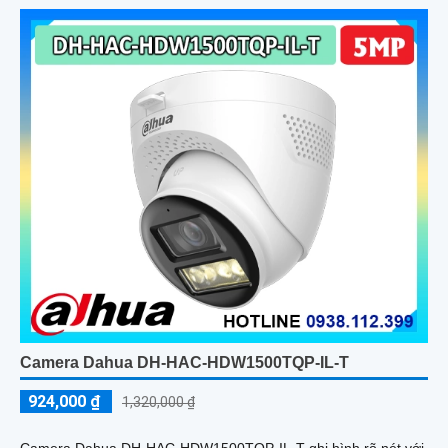
Camera Dahua DH-HAC-HDW1500TQP-IL-T
924,000 ₫
1,320,000 ₫
Camera Dahua DH-HAC-HDW1500TQP-IL-T ghi hình rõ nét với