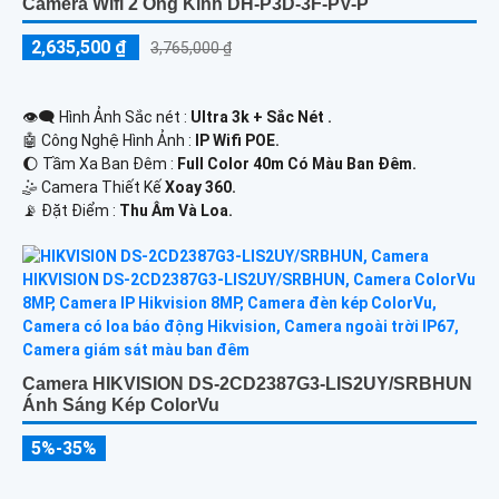
Camera Wifi 2 Ống Kính DH-P3D-3F-PV-P
2,635,500 ₫
3,765,000 ₫
👁️‍🗨 Hình Ảnh Sắc nét :
Ultra 3k + Sắc Nét .
🤖️ Công Nghệ Hình Ảnh :
IP Wifi POE.
🌔 Tầm Xa Ban Đêm :
Full Color 40m Có Màu Ban Ðêm.
🤹 Camera Thiết Kế
Xoay 360.
️📡 Đặt Điểm :
Thu Âm Và Loa.
Camera HIKVISION DS-2CD2387G3-LIS2UY/SRBHUN
Ánh Sáng Kép ColorVu
5%-35%