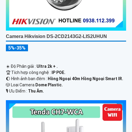
Camera Hikvision DS-2CD2143G2-LIS2UHUN
5%-35%
☀️ Độ Phân giải :
Ultra 2k + .
🏆 Tích hợp công nghệ :
IP POE.
🌔 Hình ảnh ban đêm :
Hồng Ngoại 40m Hồng Ngoại Smart IR.
🎲 Loại Camera
Dome Plastic.
️🎙 Ưu Điểm :
Thu Âm.