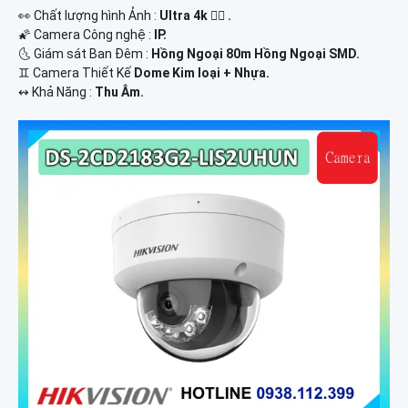
️👀 Chất lượng hình Ảnh :
Ultra 4k 👍🏾 .
🌠 Camera Công nghệ :
IP.
🌜 Giám sát Ban Đêm :
Hồng Ngoại 80m Hồng Ngoại SMD.
♊ Camera Thiết Kế
Dome Kim loại + Nhựa.
️↭ Khả Năng :
Thu Âm.