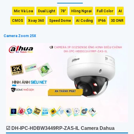
Mic Và Loa
Dual Light
78°
Hồng Ngoại
Full Color
AI
CMOS
Xoay 360
Speed Dome
AI Coding
IP66
3D DNR
Camera Zoom 25X
☑ DH-IPC-HDBW3449RP-ZAS-IL Camera Dahua