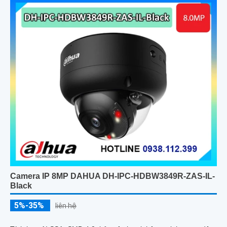
và phương tiện, nâng cao hiệu quả giám sát an ninh hỗ trợ PoE
và giá rẻ hiệu quả
Camera IP 8MP DAHUA DH-IPC-HDBW3849R-ZAS-IL-
Black
5%-35%
liên hệ