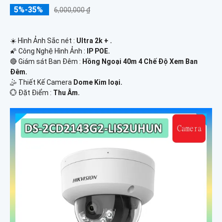
5%-35%
6,000,000 ₫
☀️ Hình Ảnh Sắc nét :
Ultra 2k + .
🌠 Công Nghệ Hình Ảnh :
IP POE.
🔴 Giám sát Ban Đêm :
Hồng Ngoại 40m 4 Chế Độ Xem Ban
Đêm.
🤹 Thiết Kế Camera
Dome Kim loại.
️💮 Đặt Điểm :
Thu Âm.