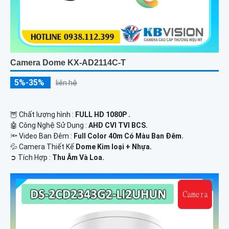
Camera Dome KX-AD2114C-T
5%-35%
liên hệ
🦉 Chất lượng hình :
FULL HD 1080P .
🤖️ Công Nghệ Sử Dụng :
AHD CVI TVI BCS.
🔦 Video Ban Đêm :
Full Color 40m Có Màu Ban Ðêm.
💦 Camera Thiết Kế
Dome Kim loại + Nhựa.
️➲ Tích Hợp :
Thu Âm Và Loa.