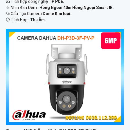
👍 Tích hợp công nghệ :
IP POE.
🔅 Nhìn Ban Đêm :
Hồng Ngoại 40m Hồng Ngoại Smart IR.
💦 Cấu Tạo Camera
Dome Kim loại.
️💮 Tích Hợp :
Thu Âm.