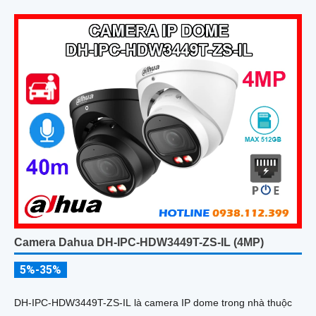
Camera Dahua DH-IPC-HDW3449T-ZS-IL (4MP)
5%-35%
DH-IPC-HDW3449T-ZS-IL là camera IP dome trong nhà thuộc