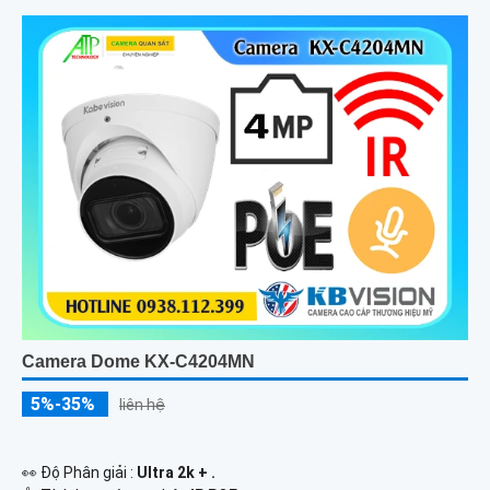
Camera Dome KX-C4204MN
5%-35%
liên hệ
️👀 Độ Phân giải :
Ultra 2k + .