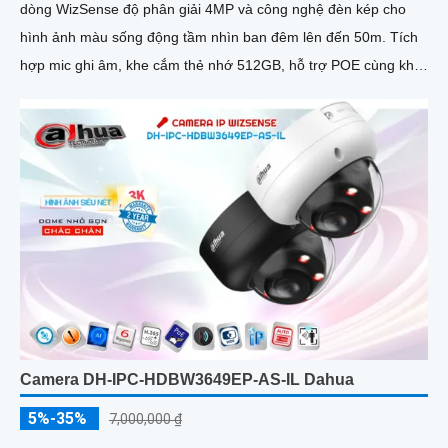
dòng WizSense độ phân giải 4MP và công nghệ đèn kép cho
hình ảnh màu sống động tầm nhìn ban đêm lên đến 50m. Tích
hợp mic ghi âm, khe cắm thẻ nhớ 512GB, hỗ trợ POE cùng khả
năng nhận diện chính xác người và phương tiện, camera mang
đến giải pháp giám sát an ninh thông minh, hiệu quả phù hợp
lắp đặt tại gia đình, văn phòng
Camera DH-IPC-HDBW3649EP-AS-IL Dahua
5%-35%
7,000,000 ₫