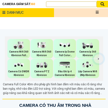
CAMERA GIÁM SÁT
360
DANH MỤC
Camera Wifi 360
Camera Wifi 360
Camera Ip Dome
Camera Ip 360
Kbvision
Kbvision Full
Full Color
Kbvision
Color
Kbvision
Camera Có DWDR
Camera PTZ
Đầu Ghi Ip 4
Lắp Camera Wifi
Kbvision
Kbvision
Camera Kbvision
2Mp Kbvision
Camera Full Color 40m cho phép ghi hình ban đêm với màu sắc rõ ràng như
ban ngày, nhờ vào đèn LED trợ sáng. Với công nghệ ban đêm có màu, camera
giúp nâng cao khả năng quan sát hình ảnh sắc nét và có màu sắc rõ ràng
trong điều kiện ánh sáng yếu hay thậm chí là ban đêm.
CAMERA CÓ THU ÂM TRONG NHÀ