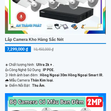
Lắp Camera Kho Hàng Sắc Nét
7,299,000 ₫
10,450,000 ₫
☀️ Chất lượng hình :
Ultra 2k + .
👍 Công Nghệ Sử Dụng :
IP POE.
🌛 Hình ảnh ban đêm :
Hồng Ngoại 30m Hồng Ngoại Smart IR.
🌧️ Mẫu Camera
Thân Kim loại.
️💫 Điểm Nỗi Bật :
Thu Âm.