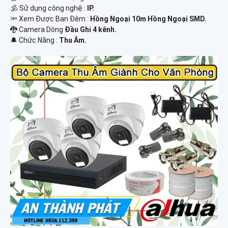
🕉️ Sử dụng công nghệ :
IP.
🔦 Xem Được Ban Đêm :
Hồng Ngoại 10m Hồng Ngoại SMD.
🐉️ Camera Dòng
Đầu Ghi 4 kênh.
️🔔 Chức Năng :
Thu Âm.