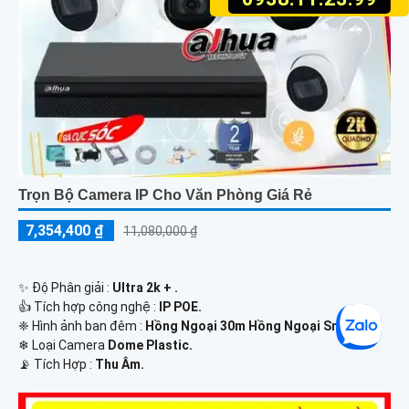
Trọn Bộ Camera IP Cho Văn Phòng Giá Rẻ
7,354,400 ₫
11,080,000 ₫
✨ Độ Phân giải :
Ultra 2k + .
👍 Tích hợp công nghệ :
IP POE.
❈ Hình ảnh ban đêm :
Hồng Ngoại 30m Hồng Ngoại Smart IR.
❄ Loại Camera
Dome Plastic.
️📡 Tích Hợp :
Thu Âm.