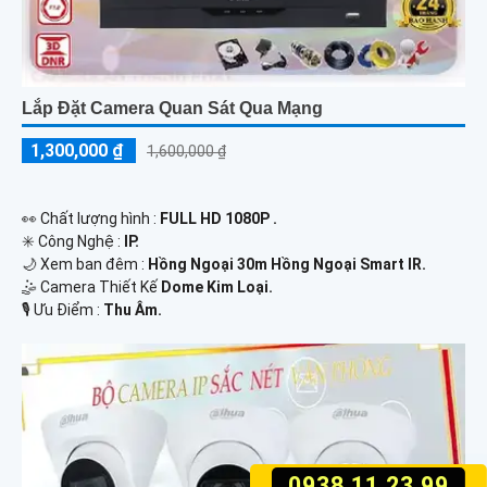
Lắp Đặt Camera Quan Sát Qua Mạng
1,300,000 ₫
1,600,000 ₫
️👀 Chất lượng hình :
FULL HD 1080P .
✳️ Công Nghệ :
IP.
🌙 Xem ban đêm :
Hồng Ngoại 30m Hồng Ngoại Smart IR.
🤹 Camera Thiết Kế
Dome Kim Loại.
️🎙 Ưu Điểm :
Thu Âm.
0938.11.23.99