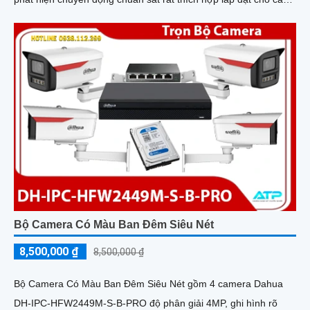
văn phòng, gia đình, những vị trí giám sát yêu cầu camera vừa
có thể giám sát đêm vừa có thể đàm thoại được âm thanh 2
chiều.
Bộ Camera Có Màu Ban Đêm Siêu Nét
8,500,000 ₫
8,500,000 ₫
Bộ Camera Có Màu Ban Đêm Siêu Nét gồm 4 camera Dahua
DH-IPC-HFW2449M-S-B-PRO độ phân giải 4MP, ghi hình rõ