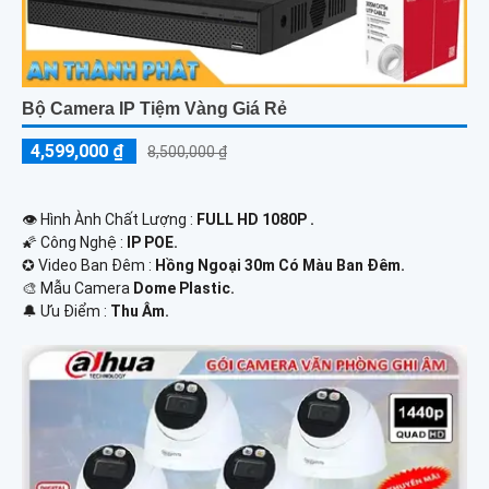
Bộ Camera IP Tiệm Vàng Giá Rẻ
4,599,000 ₫
8,500,000 ₫
👁 Hình Ành Chất Lượng :
FULL HD 1080P .
🌠 Công Nghệ :
IP POE.
✪ Video Ban Đêm :
Hồng Ngoại 30m Có Màu Ban Ðêm.
🎨 Mẫu Camera
Dome Plastic.
️🔔 Ưu Điểm :
Thu Âm.