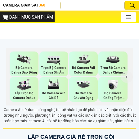
CAMERA GIÁM SÁT
360
DANH MỤC SẢN PHẨM
Trọn Bộ Camera
Bộ Camera Full
Trọn Bộ Camera
Bộ Camera
Dahua Ghi Âm
Color Dahua
Dahua Chống
Dahua Báo Động
Trộm
Bộ Camera Wifi
Bộ Camera
Lắp Trọn Bộ
Bộ Camera
Giá Rẻ
Chống Trộm
Camera Dahua
Chuyên Dụng
Hikvision
Camera AI sử dụng công nghệ trí tuệ nhân tạo để phân tích và nhận diện đối
tượng như người, phương tiện, động vật và các sự kiện đặc biệt. Với các thuật
toán học máy, camera AI có thể tự động hóa các tác vụ giám sát, giảm bớt sự
can thiệp của con người. Tính năng nhận diện khuôn mặt, phát hiện xâm nhập
và các chức năng thông minh khác giúp nâng cao độ chính xác và hiệu quả
LẮP CAMERA GIÁ RẺ TRỌN GÓI
trong việc bảo vệ an ninh.