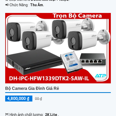
️📢 Chức Năng :
Thu Âm.
Bộ Camera Gia Đình Giá Rẻ
4,800,000 ₫
00 ₫
🦉 Hình ảnh chất lượng :
2K Lite .