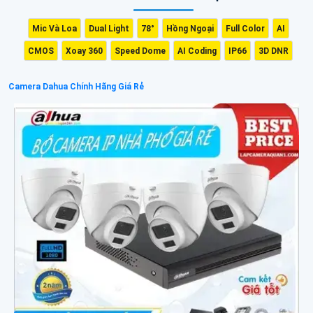
Mic Và Loa
Dual Light
78°
Hồng Ngoại
Full Color
AI
CMOS
Xoay 360
Speed Dome
AI Coding
IP66
3D DNR
Camera Dahua Chính Hãng Giá Rẻ