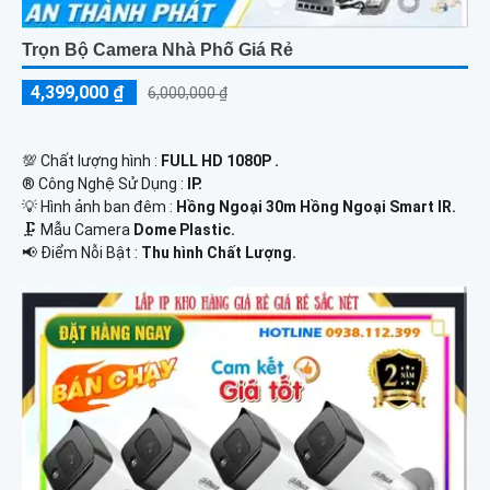
Trọn Bộ Camera Nhà Phố Giá Rẻ
4,399,000 ₫
6,000,000 ₫
💯 Chất lượng hình :
FULL HD 1080P .
®️ Công Nghệ Sử Dụng :
IP.
💡 Hình ảnh ban đêm :
Hồng Ngoại 30m Hồng Ngoại Smart IR.
🗜️ Mẫu Camera
Dome Plastic.
️📢 Điểm Nỗi Bật :
Thu hình Chất Lượng.