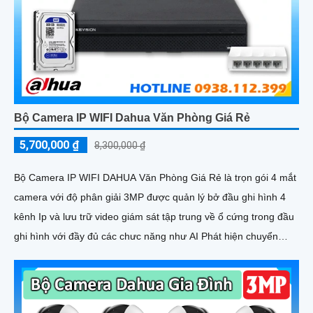
Bộ Camera IP WIFI Dahua Văn Phòng Giá Rẻ
5,700,000 ₫
8,300,000 ₫
Bộ Camera IP WIFI DAHUA Văn Phòng Giá Rẻ là trọn gói 4 mắt
camera với độ phân giải 3MP được quản lý bở đầu ghi hình 4
kênh Ip và lưu trữ video giám sát tập trung về ổ cứng trong đầu
ghi hình với đầy đủ các chưc năng như AI Phát hiện chuyển
động, đàm thoại âm thanh 2 chiều và giám sát có màu vào ban
đêm