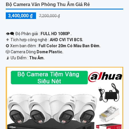
Bộ Camera Văn Phòng Thu Âm Giá Rẻ
3,400,000 ₫
7,200,000 ₫
👁️‍🗨 Độ Phân giải :
FULL HD 1080P .
⚜️ Tích hợp công nghệ :
AHD CVI TVI BCS.
✪ Xem ban đêm :
Full Color 20m Có Màu Ban Ðêm.
🎲 Camera Dòng
Dome Plastic.
️📡 Ưu Điểm :
Thu Âm.