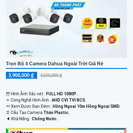
Trọn Bộ 4 Camera Dahua Ngoài Trời Giá Rẻ
3,900,000 ₫
4,500,000 ₫
🦉 Hình Ảnh Sắc nét :
FULL HD 1080P .
⚛️ Công Nghệ Hình Ảnh :
AHD CVI TVI BCS.
🔦 Xem Được Ban Đêm :
Hồng Ngoại 10m Hồng Ngoại SMD.
♊ Cấu Tạo Camera
Thân Plastic.
️🔈 Khả Năng :
Chống Nước.