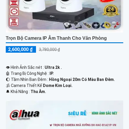
Trọn Bộ Camera IP Âm Thanh Cho Văn Phòng
2,600,000 ₫
3,780,000 ₫
👁 Hình Ảnh Sắc nét :
Ultra 2k .
🤖️ Trang Bị Công Nghệ :
IP.
🌔 Tầm Nhìn Ban Đêm :
Hồng Ngoại 20m Có Màu Ban Đêm.
🕉️ Camera Thiết Kế
Dome Kim Loại.
️🔔 Khả Năng :
Thu Âm.