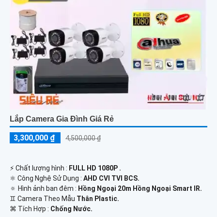
Lắp Camera Gia Đình Giá Rẻ
3,300,000 ₫
4,500,000 ₫
️⚡ Chất lượng hình :
FULL HD 1080P .
⚛️ Công Nghệ Sử Dụng :
AHD CVI TVI BCS.
🔅 Hình ảnh ban đêm :
Hồng Ngoại 20m Hồng Ngoại Smart IR.
♊ Camera Theo Mẫu
Thân Plastic.
️⌘ Tích Hợp :
Chống Nước.