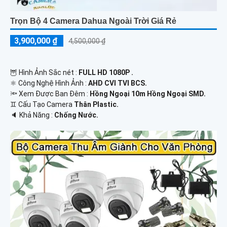
Trọn Bộ 4 Camera Dahua Ngoài Trời Giá Rẻ
3,900,000 ₫
4,500,000 ₫
🦉 Hình Ảnh Sắc nét :
FULL HD 1080P .
⚛️ Công Nghệ Hình Ảnh :
AHD CVI TVI BCS.
🔦 Xem Được Ban Đêm :
Hồng Ngoại 10m Hồng Ngoại SMD.
♊ Cấu Tạo Camera
Thân Plastic.
️🔈 Khả Năng :
Chống Nước.