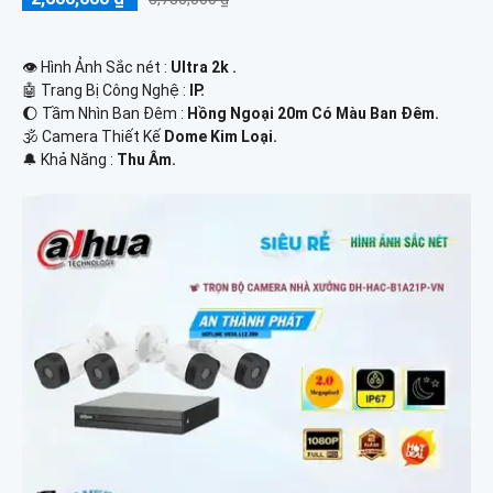
👁 Hình Ảnh Sắc nét :
Ultra 2k .
🤖️ Trang Bị Công Nghệ :
IP.
🌔 Tầm Nhìn Ban Đêm :
Hồng Ngoại 20m Có Màu Ban Đêm.
🕉️ Camera Thiết Kế
Dome Kim Loại.
️🔔 Khả Năng :
Thu Âm.