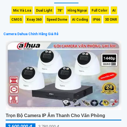
Mic Và Loa
Dual Light
78°
Hồng Ngoại
Full Color
AI
CMOS
Xoay 360
Speed Dome
AI Coding
IP66
3D DNR
Camera Dahua Chính Hãng Giá Rẻ
Trọn Bộ Camera IP Âm Thanh Cho Văn Phòng
2,600,000 ₫
3,780,000 ₫