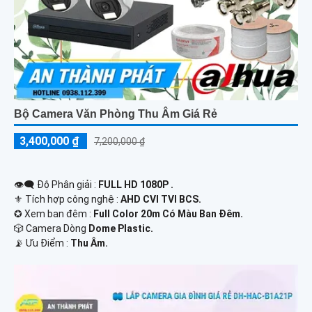
Bộ Camera Văn Phòng Thu Âm Giá Rẻ
3,400,000 ₫
7,200,000 ₫
👁️‍🗨 Độ Phân giải :
FULL HD 1080P .
⚜️ Tích hợp công nghệ :
AHD CVI TVI BCS.
✪ Xem ban đêm :
Full Color 20m Có Màu Ban Ðêm.
🎲 Camera Dòng
Dome Plastic.
️📡 Ưu Điểm :
Thu Âm.