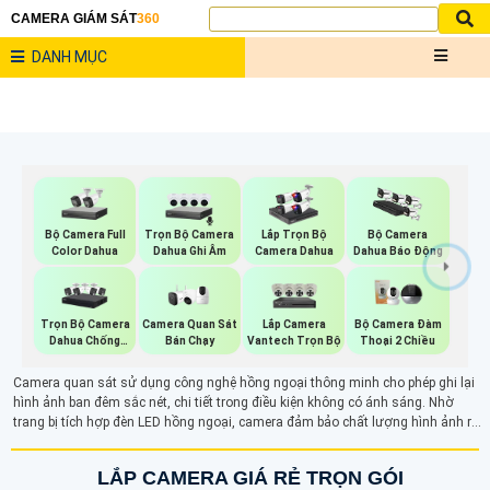
CAMERA GIÁM SÁT
360
DANH MỤC
Bộ Camera Full
Trọn Bộ Camera
Lắp Trọn Bộ
Bộ Camera
Color Dahua
Dahua Ghi Âm
Camera Dahua
Dahua Báo Động
Trọn Bộ Camera
Camera Quan Sát
Lắp Camera
Bộ Camera Đàm
Dahua Chống
Bán Chạy
Vantech Trọn Bộ
Thoại 2 Chiều
Trộm
Camera quan sát sử dụng công nghệ hồng ngoại thông minh cho phép ghi lại
hình ảnh ban đêm sắc nét, chi tiết trong điều kiện không có ánh sáng. Nhờ
trang bị tích hợp đèn LED hồng ngoại, camera đảm bảo chất lượng hình ảnh rõ
ràng trong mọi điều kiện ánh sáng yếu, phục vụ tốt cho việc giám sát an ninh.
LẮP CAMERA GIÁ RẺ TRỌN GÓI