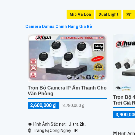
Mic Và Loa
Dual Light
78°
Camera Dahua Chính Hãng Giá Rẻ
Trọn Bộ Camera IP Âm Thanh Cho
Văn Phòng
Trọn Bộ 
Trời Giá 
2,600,000 ₫
3,780,000 ₫
3,900,00
👁 Hình Ảnh Sắc nét :
Ultra 2k .
🤖️ Trang Bị Công Nghệ :
IP.
🦉 Hình Ảnh