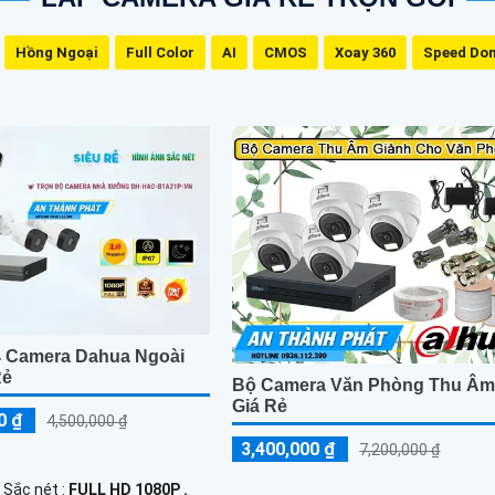
Hồng Ngoại
Full Color
AI
CMOS
Xoay 360
Speed Do
4 Camera Dahua Ngoài
Rẻ
Bộ Camera Văn Phòng Thu Â
Giá Rẻ
0 ₫
4,500,000 ₫
3,400,000 ₫
7,200,000 ₫
 Sắc nét :
FULL HD 1080P .