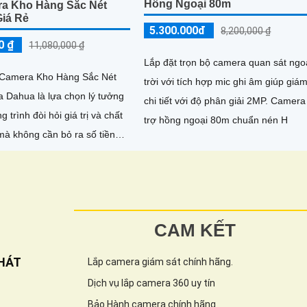
Hồng Ngoại 80m
a Kho Hàng Sắc Nét
Giá Rẻ
5.300.000đ
8,200,000 ₫
0 ₫
11,080,000 ₫
Lắp đặt trọn bộ camera quan sát ngo
Camera Kho Hàng Sắc Nét
trời với tích hợp mic ghi âm giúp giám
a Dahua là lựa chọn lý tưởng
chi tiết với độ phân giải 2MP. Camera hỗ
 trình đòi hỏi giá trị và chất
trợ hồng ngoại 80m chuẩn nén H
mà không cần bỏ ra số tiền
 sản phẩm này đảm bảo mang
inh toàn diện cho người sử
CAM KẾT
HÁT
Lắp camera giám sát chính hãng.
Dịch vụ lắp camera 360 uy tín
Bảo Hành camera chính hãng