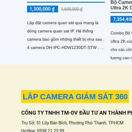
Bộ Camer
Ultra 2K 
1,300,000 ₫
1,600,000 ₫
7,354,40
Lăp đặt camera quan sát qua mạng là
dòng camera quan sat IP. Hệ thống
Combo Bộ 
camera bao gồm những thiết bị như sau :
Ultra 2K củ
4 camera DH-IPC-HDW1230DT-STW , 1
cho các công
đầu ghi DHI-NVR2104HS-I2, 1 ổ cứng
lượng cao 
lưu trữ 500GB
lớn. Với thiết kế hiện đại và công nghệ
tiên tiến,
lại sự an n
dụng
LẮP CAMERA GIÁM SÁT 360
CÔNG TY TNHH TM-DV ĐẦU TƯ AN THÀNH P
Trụ Sở: 51 Lũy Bán Bích, Phường Phú Thạnh, TP.HCM
Hotline: 0938 11 23 99