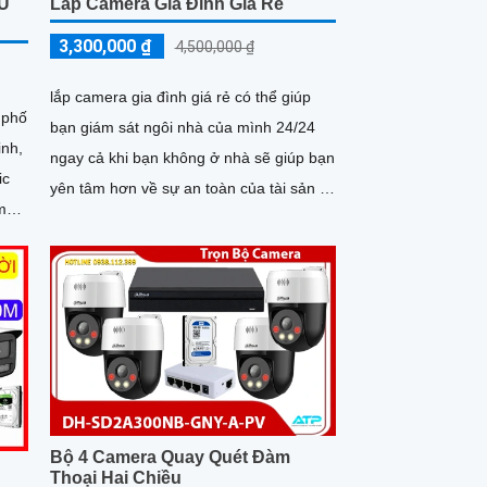
U
Lắp Camera Gia Đình Giá Rẻ
3,300,000 ₫
4,500,000 ₫
lắp camera gia đình giá rẻ có thể giúp
 phố
bạn giám sát ngôi nhà của mình 24/24
inh,
ngay cả khi bạn không ở nhà sẽ giúp bạn
ic
yên tâm hơn về sự an toàn của tài sản và
gia đình.
hân
Bộ 4 Camera Quay Quét Đàm
Thoại Hai Chiều