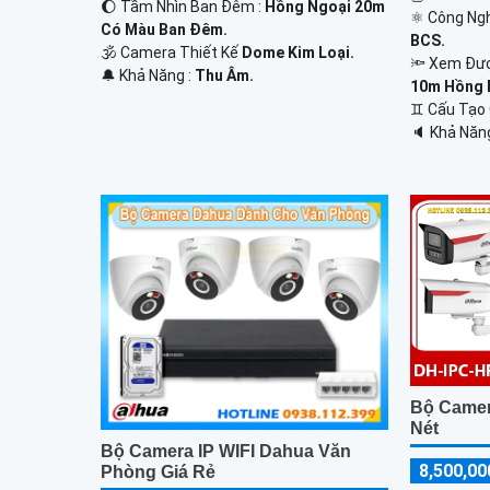
🌔 Tầm Nhìn Ban Đêm :
Hồng Ngoại 20m
⚛️ Công Ng
Có Màu Ban Đêm.
BCS.
🕉️ Camera Thiết Kế
Dome Kim Loại.
🔦 Xem Đư
️🔔 Khả Năng :
Thu Âm.
10m Hồng 
♊ Cấu Tạo
️🔈 Khả Năn
Bộ Camer
Nét
Bộ Camera IP WIFI Dahua Văn
8,500,00
Phòng Giá Rẻ