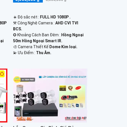
☀️ Độ sắc nét :
FULL HD 1080P .
⚒ Công Nghệ Camera :
AHD CVI TVI
080P
BCS.
✪ Khoảng Cách Ban Đêm :
Hồng Ngoại
50m Hồng Ngoại Smart IR.
ại
🎨 Camera Thiết Kế
Dome Kim loại.
️💫 Ưu Điểm :
Thu Âm.