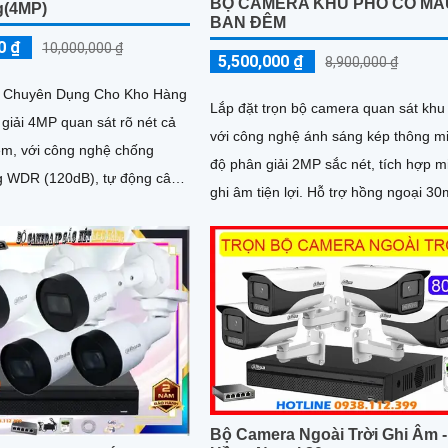
BỘ CAMERA KHU PHỐ CÓ MÀ
g(4MP)
BAN ĐÊM
0 ₫
10,000,000 ₫
5,500,000 ₫
8,900,000 ₫
 Chuyên Dụng Cho Kho Hàng
Lắp đặt trọn bộ camera quan sát khu
giải 4MP quan sát rõ nét cả
với công nghệ ánh sáng kép thông m
êm, với công nghệ chống
độ phân giải 2MP sắc nét, tích hợp m
 WDR (120dB), tự động cân
ghi âm tiện lợi. Hỗ trợ hồng ngoại 30m
 AWB, chống nhiễu 3D-DNR,
cho hình ảnh ban đêm có màu sắc c
 ICR. Chuẩn chống
thực, đáp ứng mọi nhu cầu an ninh
giúp hoạt động ổn định trong
 khắc nghiệt
Bộ Camera Ngoài Trời Ghi Âm -