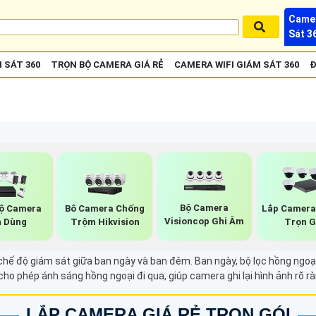
Camer
Sát 3
 SÁT 360
TRỌN BỘ CAMERA GIÁ RẺ
CAMERA WIFI GIÁM SÁT 360
Đ
Bộ Camera
ộ Camera
Bô Camera Chống
Lắp Camera
Visioncop Ghi Âm
 Dùng
Trộm Hikvision
Trọn G
hế độ giám sát giữa ban ngày và ban đêm. Ban ngày, bộ lọc hồng ngoại
ho phép ánh sáng hồng ngoại đi qua, giúp camera ghi lại hình ảnh rõ rà
LẮP CAMERA GIÁ RẺ TRỌN GÓI