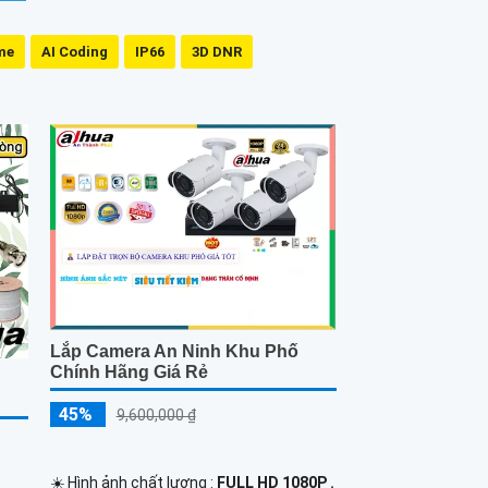
me
AI Coding
IP66
3D DNR
Lắp Camera An Ninh Khu Phố
Chính Hãng Giá Rẻ
m
45%
9,600,000 ₫
☀️ Hình ảnh chất lượng :
FULL HD 1080P .