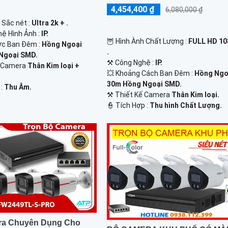
4,454,400 ₫
6,080,000 ₫
 Sắc nét :
Ultra 2k + .
ệ Hình Ảnh :
IP.
🦉 Hình Ành Chất Lượng :
FULL HD 1
c Ban Đêm :
Hồng Ngoại
.
Ngoại SMD.
⚒ Công Nghệ :
IP.
o Camera
Thân Kim loại +
💥 Khoảng Cách Ban Đêm :
Hồng Ngo
30m Hồng Ngoại SMD.
 :
Thu Âm.
⚒ Thiết Kế Camera
Thân Kim loại.
️👮 Tích Hợp :
Thu hình Chất Lượng.
ra Chuyên Dụng Cho