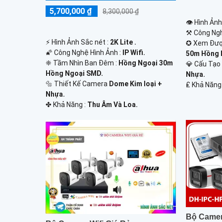
5,700,000 ₫
8,300,000 ₫
👁 Hình Ảnh
⚒ Công Ngh
️⚡ Hình Ảnh Sắc nét :
2K Lite .
✪ Xem Đượ
🌠 Công Nghệ Hình Ảnh :
IP Wifi.
50m Hồng 
❈ Tầm Nhìn Ban Đêm :
Hồng Ngoại 30m
💎 Cấu Tạ
Hồng Ngoại SMD.
Nhựa.
🔩 Thiết Kế Camera
Dome Kim loại +
️₤ Khả Năng
Nhựa.
️✤ Khả Năng :
Thu Âm Và Loa.
Bộ Came