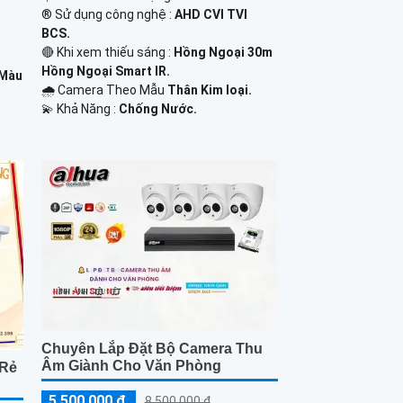
®️ Sử dụng công nghệ :
AHD CVI TVI
BCS.
🔴 Khi xem thiếu sáng :
Hồng Ngoại 30m
Hồng Ngoại Smart IR.
 Màu
🌧️ Camera Theo Mẫu
Thân Kim loại.
️💫 Khả Năng :
Chống Nước.
Chuyên Lắp Đặt Bộ Camera Thu
Âm Giành Cho Văn Phòng
 Rẻ
5,500,000 ₫
8,500,000 ₫