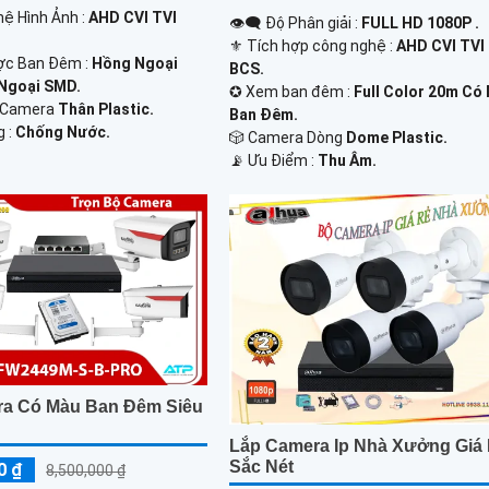
hệ Hình Ảnh :
AHD CVI TVI
👁️‍🗨 Độ Phân giải :
FULL HD 1080P .
⚜️ Tích hợp công nghệ :
AHD CVI TVI
ợc Ban Đêm :
Hồng Ngoại
BCS.
Ngoại SMD.
✪ Xem ban đêm :
Full Color 20m Có
 Camera
Thân Plastic.
Ban Ðêm.
g :
Chống Nước.
🎲 Camera Dòng
Dome Plastic.
️📡 Ưu Điểm :
Thu Âm.
a Có Màu Ban Đêm Siêu
Lắp Camera Ip Nhà Xưởng Giá
Sắc Nét
0 ₫
8,500,000 ₫