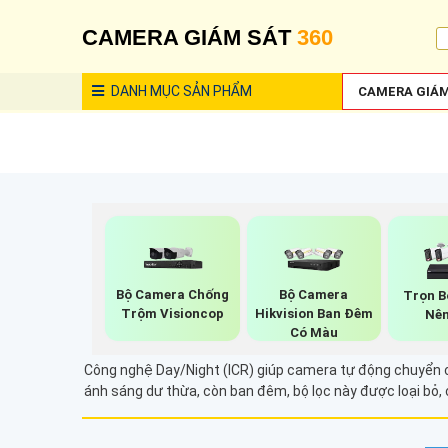
CAMERA GIÁM SÁT
360
DANH MỤC
SẢN PHẨM
CAMERA GIÁM
Bộ Camera Chống
Bộ Camera
Trọn B
Trộm Visioncop
Hikvision Ban Đêm
Nên
Có Màu
Công nghệ Day/Night (ICR) giúp camera tự động chuyển c
ánh sáng dư thừa, còn ban đêm, bộ lọc này được loại bỏ, c