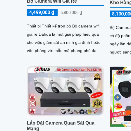
Bộ Camera Wifi Giá Rẻ
Kho Hàn
4,499,000 ₫
5,800,000 ₫
8,100,00
Thiết bị Thiết kế trọn bộ Bộ camera wifi
Bộ Camera
giá rẻ Dahua là một giải pháp hiệu quả
có độ phân 
cho việc giám sát an ninh gia đình hoặc
ngày lẫn đ
văn phòng với mẫu mã phong phú đa
ngược sáng
dạng. Với chất lượng đáng tin cậy, chiết
bằng trắng
khấu cao và thông số ấn tượng, bộ
chế độ ngày đêm
camera này sẽ là lựa chọn tuyệt vời cho
nước IP67 
người dùng
môi trường
Lắp Đặt Camera Quan Sát Qua
Mạng