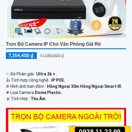
Trọn Bộ Camera IP Cho Văn Phòng Giá Rẻ
7,354,400 ₫
11,080,000 ₫
✨ Độ Phân giải :
Ultra 2k + .
👍 Tích hợp công nghệ :
IP POE.
❈ Hình ảnh ban đêm :
Hồng Ngoại 30m Hồng Ngoại Smart IR.
❄ Loại Camera
Dome Plastic.
️📡 Tích Hợp :
Thu Âm.
0938.11.23.99