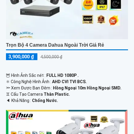
Trọn Bộ 4 Camera Dahua Ngoài Trời Giá Rẻ
3,900,000 ₫
4,500,000 ₫
🦉 Hình Ảnh Sắc nét :
FULL HD 1080P .
⚛️ Công Nghệ Hình Ảnh :
AHD CVI TVI BCS.
🔦 Xem Được Ban Đêm :
Hồng Ngoại 10m Hồng Ngoại SMD.
♊ Cấu Tạo Camera
Thân Plastic.
️🔈 Khả Năng :
Chống Nước.