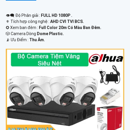
👁️‍🗨 Độ Phân giải :
FULL HD 1080P .
⚜️ Tích hợp công nghệ :
AHD CVI TVI BCS.
✪ Xem ban đêm :
Full Color 20m Có Màu Ban Ðêm.
🎲 Camera Dòng
Dome Plastic.
️📡 Ưu Điểm :
Thu Âm.