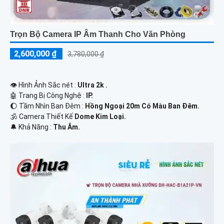
Trọn Bộ Camera IP Âm Thanh Cho Văn Phòng
2,600,000 ₫
3,780,000 ₫
👁 Hình Ảnh Sắc nét :
Ultra 2k .
🤖️ Trang Bị Công Nghệ :
IP.
🌔 Tầm Nhìn Ban Đêm :
Hồng Ngoại 20m Có Màu Ban Đêm.
🕉️ Camera Thiết Kế
Dome Kim Loại.
️🔔 Khả Năng :
Thu Âm.