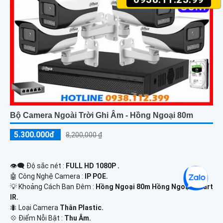
Bộ Camera Ngoài Trời Ghi Âm - Hồng Ngoại 80m
5.300.000đ
8,200,000 ₫
👁️‍🗨 Độ sắc nét :
FULL HD 1080P .
🤖️ Công Nghệ Camera :
IP POE.
💡 Khoảng Cách Ban Đêm :
Hồng Ngoại 80m Hồng Ngoại Smart
IR.
🐜 Loại Camera
Thân Plastic.
️💠 Điểm Nỗi Bật :
Thu Âm.