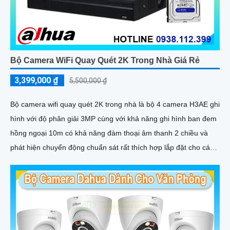
Bộ Camera WiFi Quay Quét 2K Trong Nhà Giá Rẻ
3,399,000 ₫
5,500,000 ₫
Bộ camera wifi quay quét 2K trong nhà là bộ 4 camera H3AE ghi
hình với độ phân giải 3MP cúng với khả năng ghi hình ban đem
hồng ngoại 10m có khả năng đàm thoại âm thanh 2 chiều và
phát hiện chuyển động chuẩn sát rất thích hợp lắp đặt cho các
văn phòng, gia đình, những vị trí giám sát yêu cầu camera vừa
có thể giám sát đêm vừa có thể đàm thoại được âm thanh 2
chiều.