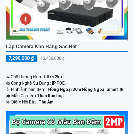
Lắp Camera Kho Hàng Sắc Nét
7,299,000 ₫
10,450,000 ₫
☀️ Chất lượng hình :
Ultra 2k + .
👍 Công Nghệ Sử Dụng :
IP POE.
🌛 Hình ảnh ban đêm :
Hồng Ngoại 30m Hồng Ngoại Smart IR.
🌧️ Mẫu Camera
Thân Kim loại.
️💫 Điểm Nỗi Bật :
Thu Âm.