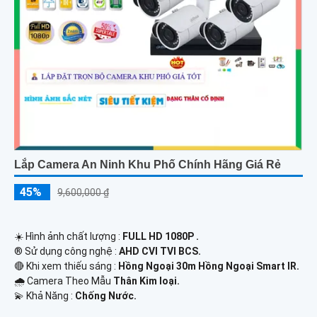
Lắp Camera An Ninh Khu Phố Chính Hãng Giá Rẻ
45%
9,600,000 ₫
☀️ Hình ảnh chất lượng :
FULL HD 1080P .
®️ Sử dụng công nghệ :
AHD CVI TVI BCS.
🔴 Khi xem thiếu sáng :
Hồng Ngoại 30m Hồng Ngoại Smart IR.
🌧️ Camera Theo Mẫu
Thân Kim loại.
️💫 Khả Năng :
Chống Nước.