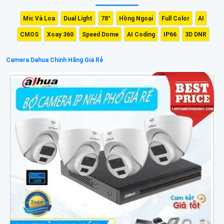
Mic Và Loa
Dual Light
78°
Hồng Ngoại
Full Color
AI
CMOS
Xoay 360
Speed Dome
AI Coding
IP66
3D DNR
Camera Dahua Chính Hãng Giá Rẻ