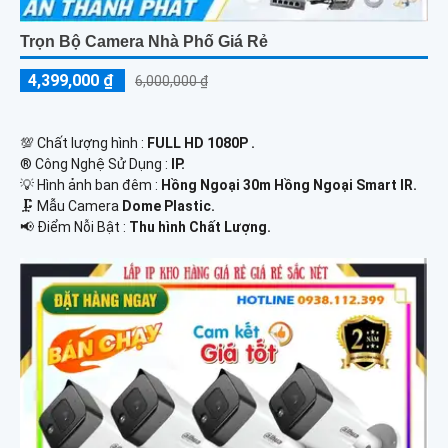
Trọn Bộ Camera Nhà Phố Giá Rẻ
4,399,000 ₫
6,000,000 ₫
💯 Chất lượng hình :
FULL HD 1080P .
®️ Công Nghệ Sử Dụng :
IP.
💡 Hình ảnh ban đêm :
Hồng Ngoại 30m Hồng Ngoại Smart IR.
🗜️ Mẫu Camera
Dome Plastic.
️📢 Điểm Nỗi Bật :
Thu hình Chất Lượng.