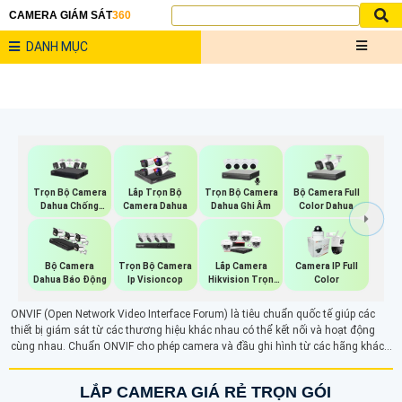
CAMERA GIÁM SÁT
360
DANH MỤC
Trọn Bộ Camera
Trọn Bộ Camera
Bộ Camera Full
Lắp Trọn Bộ
Dahua Chống
Dahua Ghi Âm
Color Dahua
Camera Dahua
Trộm
Trọn Bộ Camera
Bộ Camera
Lắp Camera
Camera IP Full
Ip Visioncop
Dahua Báo Động
Hikvision Trọn
Color
Bộ
ONVIF (Open Network Video Interface Forum) là tiêu chuẩn quốc tế giúp các
thiết bị giám sát từ các thương hiệu khác nhau có thể kết nối và hoạt động
cùng nhau. Chuẩn ONVIF cho phép camera và đầu ghi hình từ các hãng khác
nhau dễ dàng giao tiếp, không cần thay đổi toàn bộ hệ thống. ONVIF hỗ trợ
tính năng như phát hiện chuyển động, âm thanh hai chiều và lưu trữ dữ liệu,
LẮP CAMERA GIÁ RẺ TRỌN GÓI
giúp quản lý và mở rộng hệ thống giám sát hiệu quả.