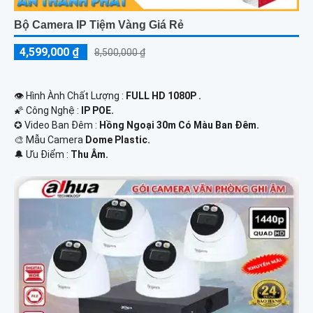
Bộ Camera IP Tiệm Vàng Giá Rẻ
4,599,000 ₫
8,500,000 ₫
👁 Hình Ành Chất Lượng :
FULL HD 1080P .
🌠 Công Nghệ :
IP POE.
✪ Video Ban Đêm :
Hồng Ngoại 30m Có Màu Ban Ðêm.
🎨 Mẫu Camera
Dome Plastic.
️🔔 Ưu Điểm :
Thu Âm.