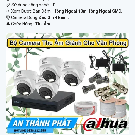
🕉️ Sử dụng công nghệ :
IP.
🔦 Xem Được Ban Đêm :
Hồng Ngoại 10m Hồng Ngoại SMD.
🐉️ Camera Dòng
Đầu Ghi 4 kênh.
️🔔 Chức Năng :
Thu Âm.