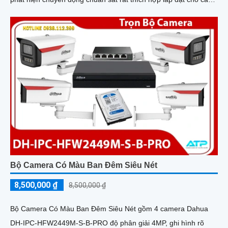
văn phòng, gia đình, những vị trí giám sát yêu cầu camera vừa
có thể giám sát đêm vừa có thể đàm thoại được âm thanh 2
chiều.
Bộ Camera Có Màu Ban Đêm Siêu Nét
8,500,000 ₫
8,500,000 ₫
Bộ Camera Có Màu Ban Đêm Siêu Nét gồm 4 camera Dahua
DH-IPC-HFW2449M-S-B-PRO độ phân giải 4MP, ghi hình rõ