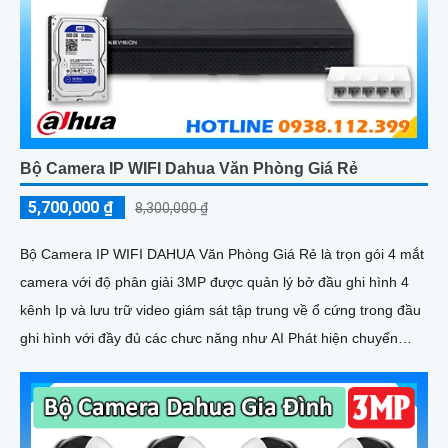
Bộ Camera IP WIFI Dahua Văn Phòng Giá Rẻ
5,700,000 ₫
8,300,000 ₫
Bộ Camera IP WIFI DAHUA Văn Phòng Giá Rẻ là trọn gói 4 mắt
camera với độ phân giải 3MP được quản lý bở đầu ghi hình 4
kênh Ip và lưu trữ video giám sát tập trung về ổ cứng trong đầu
ghi hình với đầy đủ các chưc năng như AI Phát hiện chuyển
động, đàm thoại âm thanh 2 chiều và giám sát có màu vào ban
đêm