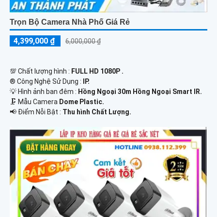
Trọn Bộ Camera Nhà Phố Giá Rẻ
4,399,000 ₫
6,000,000 ₫
💯 Chất lượng hình :
FULL HD 1080P .
®️ Công Nghệ Sử Dụng :
IP.
💡 Hình ảnh ban đêm :
Hồng Ngoại 30m Hồng Ngoại Smart IR.
🗜️ Mẫu Camera
Dome Plastic.
️📢 Điểm Nỗi Bật :
Thu hình Chất Lượng.