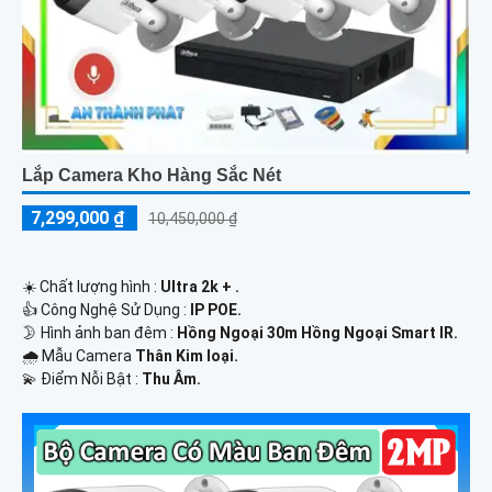
Lắp Camera Kho Hàng Sắc Nét
7,299,000 ₫
10,450,000 ₫
☀️ Chất lượng hình :
Ultra 2k + .
👍 Công Nghệ Sử Dụng :
IP POE.
🌛 Hình ảnh ban đêm :
Hồng Ngoại 30m Hồng Ngoại Smart IR.
🌧️ Mẫu Camera
Thân Kim loại.
️💫 Điểm Nỗi Bật :
Thu Âm.