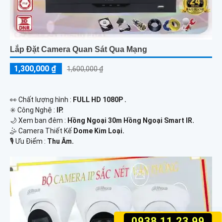
Lắp Đặt Camera Quan Sát Qua Mạng
1,300,000 ₫
1,600,000 ₫
️👀 Chất lượng hình :
FULL HD 1080P .
✳️ Công Nghệ :
IP.
🌙 Xem ban đêm :
Hồng Ngoại 30m Hồng Ngoại Smart IR.
🤹 Camera Thiết Kế
Dome Kim Loại.
️🎙 Ưu Điểm :
Thu Âm.
0938.11.23.99