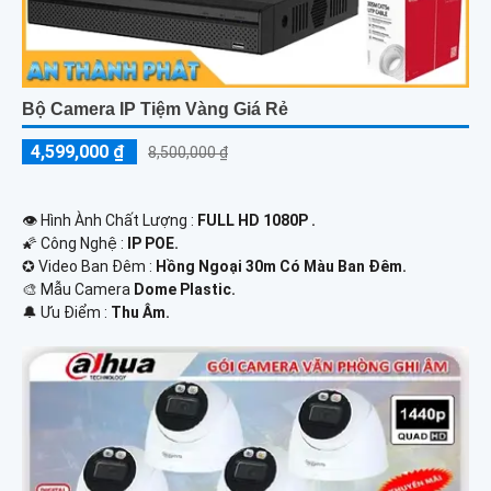
Bộ Camera IP Tiệm Vàng Giá Rẻ
4,599,000 ₫
8,500,000 ₫
👁 Hình Ành Chất Lượng :
FULL HD 1080P .
🌠 Công Nghệ :
IP POE.
✪ Video Ban Đêm :
Hồng Ngoại 30m Có Màu Ban Ðêm.
🎨 Mẫu Camera
Dome Plastic.
️🔔 Ưu Điểm :
Thu Âm.