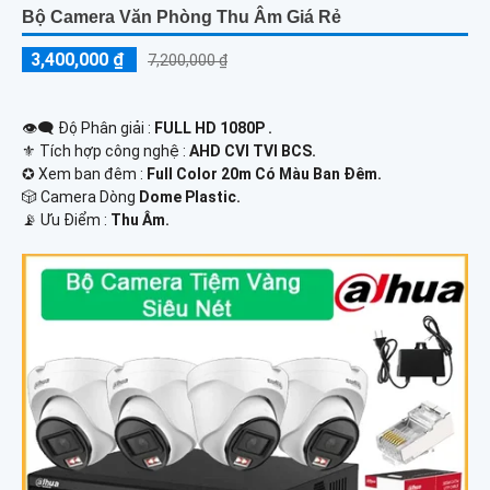
Bộ Camera Văn Phòng Thu Âm Giá Rẻ
3,400,000 ₫
7,200,000 ₫
👁️‍🗨 Độ Phân giải :
FULL HD 1080P .
⚜️ Tích hợp công nghệ :
AHD CVI TVI BCS.
✪ Xem ban đêm :
Full Color 20m Có Màu Ban Ðêm.
🎲 Camera Dòng
Dome Plastic.
️📡 Ưu Điểm :
Thu Âm.