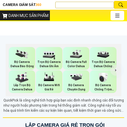
CAMERA GIÁM SÁT
360
DANH MỤC SẢN PHẨM
Trọn Bộ Camera
Bộ Camera Full
Trọn Bộ Camera
Bộ Camera
Dahua Ghi Âm
Color Dahua
Dahua Chống
Dahua Báo Động
Trộm
Bộ Camera Wifi
Bộ Camera
Lắp Trọn Bộ
Bộ Camera
Giá Rẻ
Chống Trộm
Camera Dahua
Chuyên Dụng
Hikvision
QuickPick là công nghệ tích hợp giúp bạn xác định nhanh chóng các đối tượng
như người hoặc phương tiện trong hệ thống giám sát. Công nghệ này tối ưu
hóa quá trình tìm kiếm các sự kiện liên quan, tiết kiệm thời gian và công sức
trong việc xử lý dữ liệu.
LẮP CAMERA GIÁ RẺ TRỌN GÓI