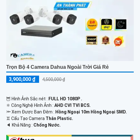
Trọn Bộ 4 Camera Dahua Ngoài Trời Giá Rẻ
3,900,000 ₫
4,500,000 ₫
🦉 Hình Ảnh Sắc nét :
FULL HD 1080P .
⚛️ Công Nghệ Hình Ảnh :
AHD CVI TVI BCS.
🔦 Xem Được Ban Đêm :
Hồng Ngoại 10m Hồng Ngoại SMD.
♊ Cấu Tạo Camera
Thân Plastic.
️🔈 Khả Năng :
Chống Nước.