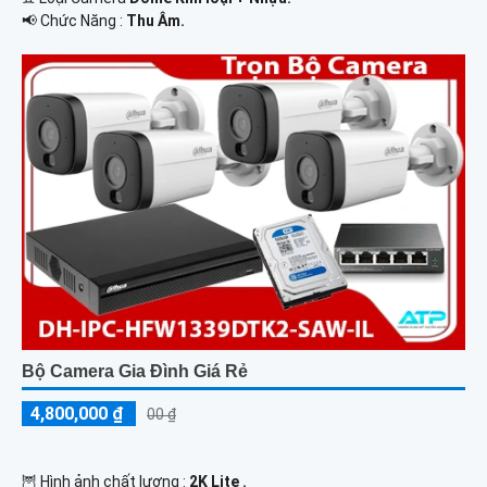
️📢 Chức Năng :
Thu Âm.
Bộ Camera Gia Đình Giá Rẻ
4,800,000 ₫
00 ₫
🦉 Hình ảnh chất lượng :
2K Lite .