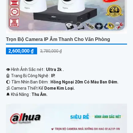
Trọn Bộ Camera IP Âm Thanh Cho Văn Phòng
2,600,000 ₫
3,780,000 ₫
👁 Hình Ảnh Sắc nét :
Ultra 2k .
🤖️ Trang Bị Công Nghệ :
IP.
🌔 Tầm Nhìn Ban Đêm :
Hồng Ngoại 20m Có Màu Ban Đêm.
🕉️ Camera Thiết Kế
Dome Kim Loại.
️🔔 Khả Năng :
Thu Âm.