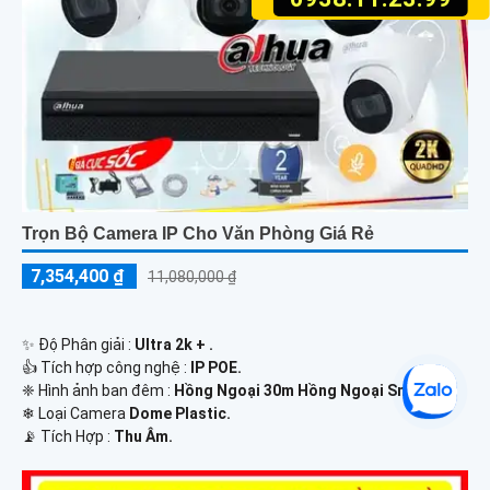
Trọn Bộ Camera IP Cho Văn Phòng Giá Rẻ
7,354,400 ₫
11,080,000 ₫
✨ Độ Phân giải :
Ultra 2k + .
👍 Tích hợp công nghệ :
IP POE.
❈ Hình ảnh ban đêm :
Hồng Ngoại 30m Hồng Ngoại Smart IR.
❄ Loại Camera
Dome Plastic.
️📡 Tích Hợp :
Thu Âm.