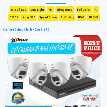
Mic Và Loa
Dual Light
78°
Hồng Ngoại
Full Color
AI
CMOS
Xoay 360
Speed Dome
AI Coding
IP66
3D DNR
Camera Dahua Chính Hãng Giá Rẻ