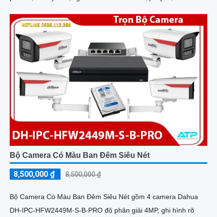
văn phòng, gia đình, những vị trí giám sát yêu cầu camera vừa
có thể giám sát đêm vừa có thể đàm thoại được âm thanh 2
chiều.
Bộ Camera Có Màu Ban Đêm Siêu Nét
8,500,000 ₫
8,500,000 ₫
Bộ Camera Có Màu Ban Đêm Siêu Nét gồm 4 camera Dahua
DH-IPC-HFW2449M-S-B-PRO độ phân giải 4MP, ghi hình rõ