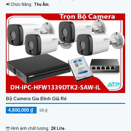
️📢 Chức Năng :
Thu Âm.
Bộ Camera Gia Đình Giá Rẻ
4,800,000 ₫
00 ₫
🦉 Hình ảnh chất lượng :
2K Lite .