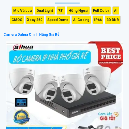
Mic Và Loa
Dual Light
78°
Hồng Ngoại
Full Color
AI
CMOS
Xoay 360
Speed Dome
AI Coding
IP66
3D DNR
Camera Dahua Chính Hãng Giá Rẻ