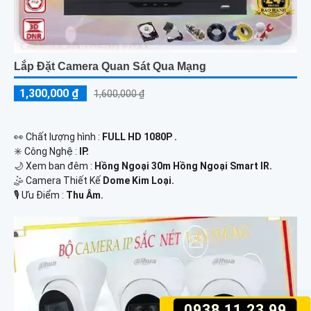
Lắp Đặt Camera Quan Sát Qua Mạng
1,300,000 ₫
1,600,000 ₫
️👀 Chất lượng hình :
FULL HD 1080P .
✳️ Công Nghệ :
IP.
🌙 Xem ban đêm :
Hồng Ngoại 30m Hồng Ngoại Smart IR.
🤹 Camera Thiết Kế
Dome Kim Loại.
️🎙 Ưu Điểm :
Thu Âm.
0938.11.23.99