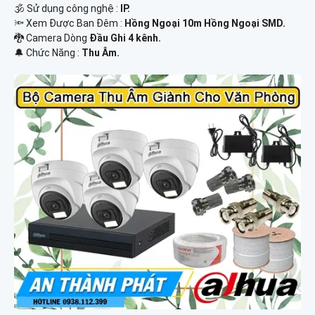
🕉️ Sử dụng công nghệ :
IP.
🔦 Xem Được Ban Đêm :
Hồng Ngoại 10m Hồng Ngoại SMD.
🐉️ Camera Dòng
Đầu Ghi 4 kênh.
️🔔 Chức Năng :
Thu Âm.