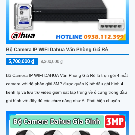
Bộ Camera IP WIFI Dahua Văn Phòng Giá Rẻ
5,700,000 ₫
8,300,000 ₫
Bộ Camera IP WIFI DAHUA Văn Phòng Giá Rẻ là trọn gói 4 mắt
camera với độ phân giải 3MP được quản lý bở đầu ghi hình 4
kênh Ip và lưu trữ video giám sát tập trung về ổ cứng trong đầu
ghi hình với đầy đủ các chưc năng như AI Phát hiện chuyển
động, đàm thoại âm thanh 2 chiều và giám sát có màu vào ban
đêm