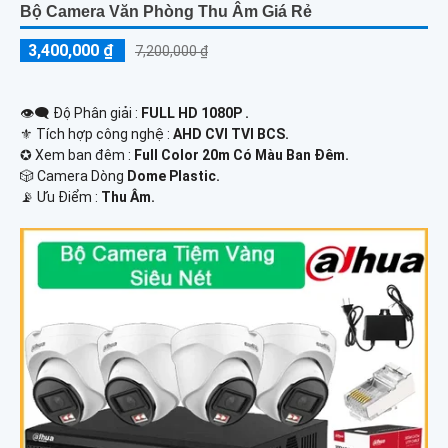
Bộ Camera Văn Phòng Thu Âm Giá Rẻ
3,400,000 ₫
7,200,000 ₫
👁️‍🗨 Độ Phân giải :
FULL HD 1080P .
⚜️ Tích hợp công nghệ :
AHD CVI TVI BCS.
✪ Xem ban đêm :
Full Color 20m Có Màu Ban Ðêm.
🎲 Camera Dòng
Dome Plastic.
️📡 Ưu Điểm :
Thu Âm.