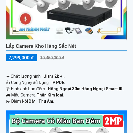
Lắp Camera Kho Hàng Sắc Nét
7,299,000 ₫
10,450,000 ₫
☀️ Chất lượng hình :
Ultra 2k + .
👍 Công Nghệ Sử Dụng :
IP POE.
🌛 Hình ảnh ban đêm :
Hồng Ngoại 30m Hồng Ngoại Smart IR.
🌧️ Mẫu Camera
Thân Kim loại.
️💫 Điểm Nỗi Bật :
Thu Âm.