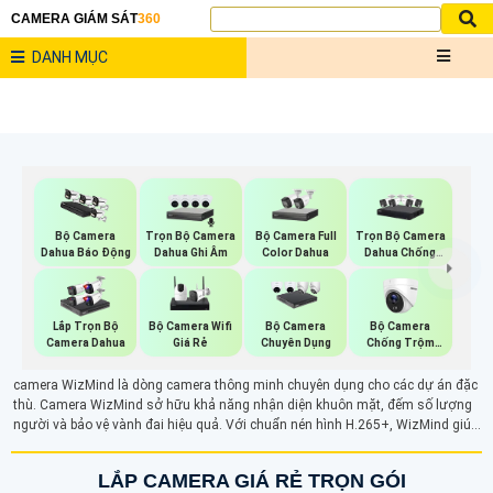
CAMERA GIÁM SÁT
360
DANH MỤC
Trọn Bộ Camera
Bộ Camera Full
Trọn Bộ Camera
Bộ Camera
Dahua Ghi Âm
Color Dahua
Dahua Chống
Dahua Báo Động
Trộm
Bộ Camera Wifi
Bộ Camera
Lắp Trọn Bộ
Bộ Camera
Giá Rẻ
Chống Trộm
Camera Dahua
Chuyên Dụng
Hikvision
camera WizMind là dòng camera thông minh chuyên dụng cho các dự án đặc
thù. Camera WizMind sở hữu khả năng nhận diện khuôn mặt, đếm số lượng
người và bảo vệ vành đai hiệu quả. Với chuẩn nén hình H.265+, WizMind giúp
tiết kiệm dung lượng lưu trữ mà vẫn đảm bảo chất lượng hình ảnh cao. Ngoài
ra, camera còn có khả năng bám sát và theo dõi các đối tượng khả nghi, là
LẮP CAMERA GIÁ RẺ TRỌN GÓI
giải pháp hoàn hảo cho hệ thống giám sát an ninh.