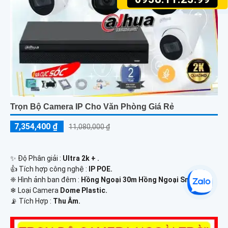
Trọn Bộ Camera IP Cho Văn Phòng Giá Rẻ
7,354,400 ₫
11,080,000 ₫
✨ Độ Phân giải :
Ultra 2k + .
👍 Tích hợp công nghệ :
IP POE.
❈ Hình ảnh ban đêm :
Hồng Ngoại 30m Hồng Ngoại Smart IR.
❄ Loại Camera
Dome Plastic.
️📡 Tích Hợp :
Thu Âm.