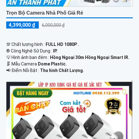
Trọn Bộ Camera Nhà Phố Giá Rẻ
4,399,000 ₫
6,000,000 ₫
💯 Chất lượng hình :
FULL HD 1080P .
®️ Công Nghệ Sử Dụng :
IP.
💡 Hình ảnh ban đêm :
Hồng Ngoại 30m Hồng Ngoại Smart IR.
🗜️ Mẫu Camera
Dome Plastic.
️📢 Điểm Nỗi Bật :
Thu hình Chất Lượng.