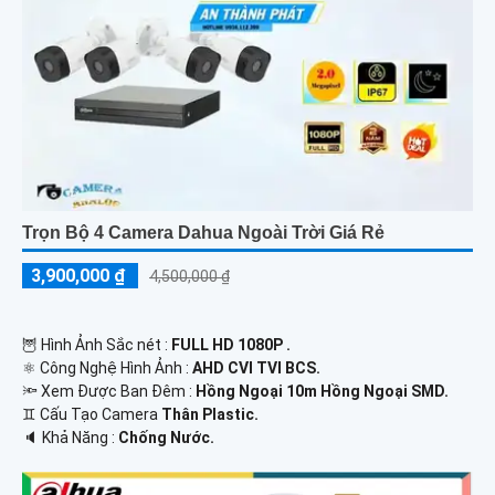
Trọn Bộ 4 Camera Dahua Ngoài Trời Giá Rẻ
3,900,000 ₫
4,500,000 ₫
🦉 Hình Ảnh Sắc nét :
FULL HD 1080P .
⚛️ Công Nghệ Hình Ảnh :
AHD CVI TVI BCS.
🔦 Xem Được Ban Đêm :
Hồng Ngoại 10m Hồng Ngoại SMD.
♊ Cấu Tạo Camera
Thân Plastic.
️🔈 Khả Năng :
Chống Nước.