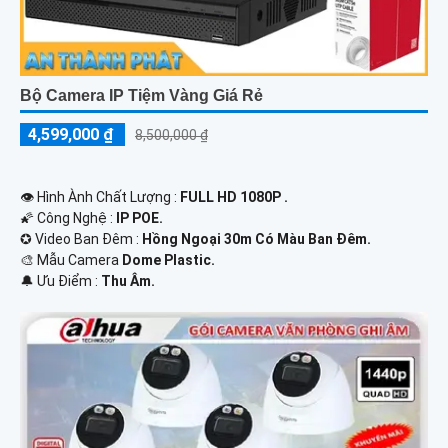
Bộ Camera IP Tiệm Vàng Giá Rẻ
4,599,000 ₫
8,500,000 ₫
👁 Hình Ành Chất Lượng :
FULL HD 1080P .
🌠 Công Nghệ :
IP POE.
✪ Video Ban Đêm :
Hồng Ngoại 30m Có Màu Ban Ðêm.
🎨 Mẫu Camera
Dome Plastic.
️🔔 Ưu Điểm :
Thu Âm.