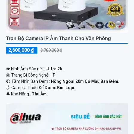
Trọn Bộ Camera IP Âm Thanh Cho Văn Phòng
2,600,000 ₫
3,780,000 ₫
👁 Hình Ảnh Sắc nét :
Ultra 2k .
🤖️ Trang Bị Công Nghệ :
IP.
🌔 Tầm Nhìn Ban Đêm :
Hồng Ngoại 20m Có Màu Ban Đêm.
🕉️ Camera Thiết Kế
Dome Kim Loại.
️🔔 Khả Năng :
Thu Âm.