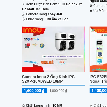
Ngoại SMD
🔅 Xem Được Ban Đêm :
Full Color 20m
⚒ Camera
Có Màu Ban Ðêm.
️♚ Ưu Điểm
🤹 Camera Dòng
Xoay 360.
️👮 Chức Năng :
Thu Âm Và Loa.
Camera Imou 2 Ống Kính IPC-
IPC-F32F
S2XP-10M0WED 10MP
Ngoài Tr
1,600,000 ₫
1,400,00
1,800,000 ₫
🔆 Chất lượng hình :
10 MP.
🔆 Chất lượ