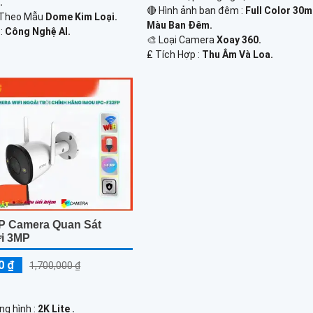
.
🔴 Hình ảnh ban đêm :
Full Color 30
 Theo Mẫu
Dome Kim Loại.
Màu Ban Ðêm.
 :
Công Nghệ AI.
🎨 Loại Camera
Xoay 360.
️₤ Tích Hợp :
Thu Âm Và Loa.
P Camera Quan Sát
ời 3MP
0 ₫
1,700,000 ₫
ng hình :
2K Lite .