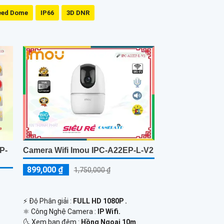
eed Dome
IP66
3D DNR
P-
Camera Wifi Imou IPC-A22EP-L-V2
899,000 ₫
1,750,000 ₫
️⚡ Độ Phân giải :
FULL HD 1080P .
⚛️ Công Nghệ Camera :
IP Wifi.
🌜 Xem ban đêm :
Hồng Ngoại 10m