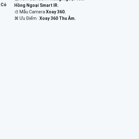
m Có
Hồng Ngoại Smart IR.
🎨 Mẫu Camera
Xoay 360.
️⌘ Ưu Điểm :
Xoay 360 Thu Âm.