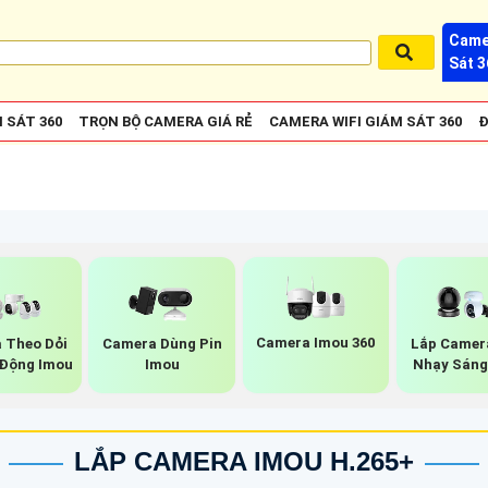
Came
Sát 3
 SÁT 360
TRỌN BỘ CAMERA GIÁ RẺ
CAMERA WIFI GIÁM SÁT 360
Đ
Camera Imou 360
 Theo Dỏi
Camera Dùng Pin
Lắp Camer
Động Imou
Imou
Nhạy Sáng
LẮP CAMERA IMOU H.265+