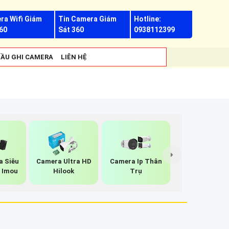
ra Wifi Giám
Tin Camera Giám
Hotline:
60
Sát 360
0938112399
ẦU GHI CAMERA
LIÊN HỆ
a Siêu
Camera Ultra HD
Camera Ip Thân
 Imou
Hilook
Trụ