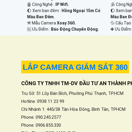
🤖️ Công Nghệ :
IP Wifi.
🕉️ Công Ng
🌔 Xem ban đêm :
Hồng Ngoại 15m Có
🌔 Xem ba
Màu Ban Ðêm.
Màu Ban Ð
⚒ Mẫu Camera
Xoay 360.
💦 Cấu Tạ
️🆑 Ưu Điểm :
Báo Động Chuyển Động.
️✤ Ưu Điểm 
LẮP CAMERA GIÁM SÁT 360
CÔNG TY TNHH TM-DV ĐẦU TƯ AN THÀNH P
Trụ Sở: 51 Lũy Bán Bích, Phường Phú Thạnh, TP.HCM
Hotline: 0938 11 23 99
Chi Nhánh 1: 445/38 Tân Hòa Đông, Bình Tân, TPHCM
Phone: 090.245.2577
Phone: 0906.855.330