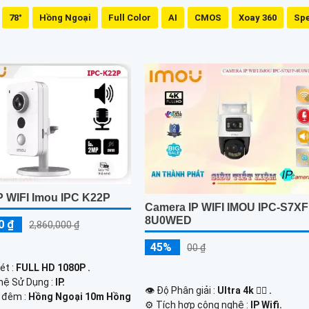
78°
Hồng Ngoại
Full Color
AI
CMOS
Xoay 360
Sp
P WIFI Imou IPC K22P
Camera IP WIFI IMOU IPC-S7XF
8U0WED
0 ₫
2,860,000 ₫
45%
00 ₫
ét :
FULL HD 1080P .
hệ Sử Dụng :
IP.
👁 Độ Phân giải :
Ultra 4k 👍🏾 .
 đêm :
Hồng Ngoại 10m Hồng
⚙ Tích hợp công nghệ :
IP Wifi.