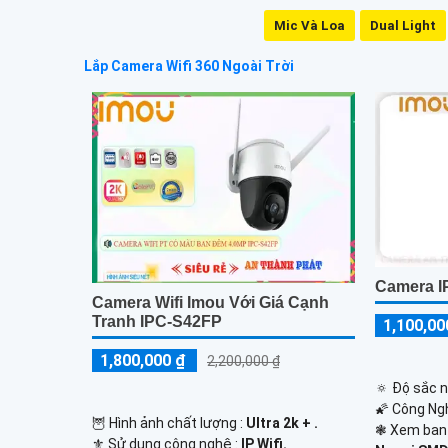
Mic Và Loa
Dual Light
Lắp Camera Wifi 360 Ngoài Trời
Camera I
Camera Wifi Imou Với Giá Cạnh
Tranh IPC-S42FP
1,100,00
1,800,000 ₫
2,200,000 ₫
🔅 Độ sắc n
🌠 Công Ng
🦉 Hình ảnh chất lượng :
Ultra 2k + .
❃ Xem ban
⚜️ Sử dụng công nghệ :
IP Wifi.