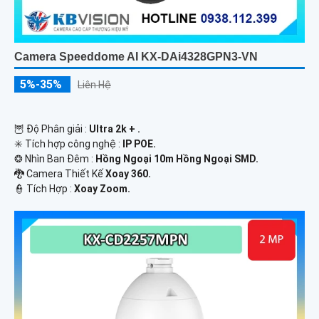
Camera Speeddome AI KX-DAi4328GPN3-VN
5%-35%
Liên Hệ
🦉 Độ Phân giải :
Ultra 2k + .
✳️ Tích hợp công nghệ :
IP POE.
❂ Nhìn Ban Đêm :
Hồng Ngoại 10m Hồng Ngoại SMD.
🐉️ Camera Thiết Kế
Xoay 360.
️👮 Tích Hợp :
Xoay Zoom.