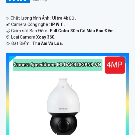
✨ Chất lượng hình Ảnh :
Ultra 4k 👍🏾 .
🌠 Camera Công nghệ :
IP Wifi.
🌙 Giám sát Ban Đêm :
Full Color 30m Có Màu Ban Ðêm.
💦 Loại Camera
Xoay 360.
️💠 Đặt Điểm :
Thu Âm Và Loa.