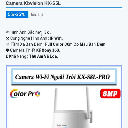
Camera Kbvision KX-S5L
5%-35%
liên hệ
🦉 Hình Ảnh Sắc nét :
3k .
⚒ Công Nghệ Hình Ảnh :
IP Wifi.
🔅 Tầm Xa Ban Đêm :
Full Color 30m Có Màu Ban Ðêm.
🛡 Camera Thiết Kế
Xoay 360.
️₤ Khả Năng :
Thu Âm Và Loa.