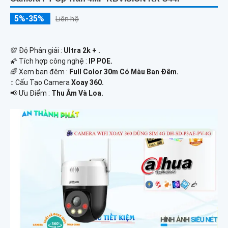
5%-35%
Liên hệ
💯 Độ Phân giải :
Ultra 2k + .
🌠 Tích hợp công nghệ :
IP POE.
🌈 Xem ban đêm :
Full Color 30m Có Màu Ban Ðêm.
↕️ Cấu Tạo Camera
Xoay 360.
️📢 Ưu Điểm :
Thu Âm Và Loa.