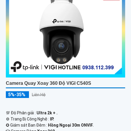
Camera Quay Xoay 360 Độ VIGI C540S
5%-35%
Liên Hệ
💯 Độ Phân giải :
Ultra 2k + .
⚙ Trang Bị Công Nghệ :
IP.
✪ Giám sát Ban Đêm :
Hồng Ngoại 30m ONVIF.