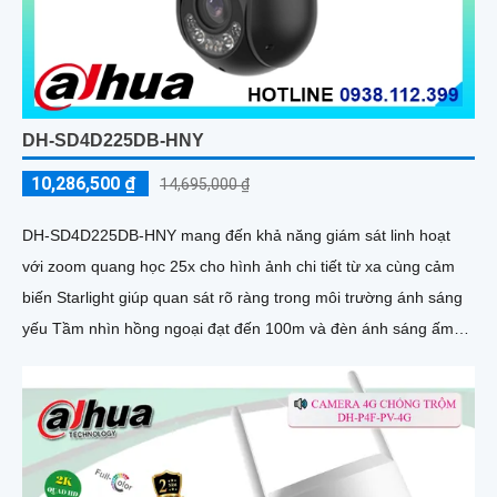
DH-SD4D225DB-HNY
10,286,500 ₫
14,695,000 ₫
DH-SD4D225DB-HNY mang đến khả năng giám sát linh hoạt
với zoom quang học 25x cho hình ảnh chi tiết từ xa cùng cảm
biến Starlight giúp quan sát rõ ràng trong môi trường ánh sáng
yếu Tầm nhìn hồng ngoại đạt đến 100m và đèn ánh sáng ấm
50m giúp hình ảnh ban đêm luôn sắc nét Camera hỗ trợ chống
nước IP67 cùng tốc độ khung hình 30fps@1080p ổn định