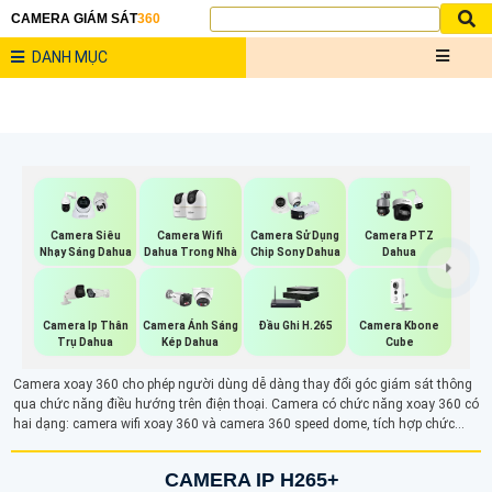
CAMERA GIÁM SÁT
360
DANH MỤC
Camera Wifi
Camera Siêu
Camera Sử Dụng
Camera PTZ
Dahua Trong Nhà
Nhạy Sáng Dahua
Chip Sony Dahua
Dahua
Camera Kbone
Camera Ip Thân
Camera Ánh Sáng
Đầu Ghi H.265
Cube
Trụ Dahua
Kép Dahua
Camera xoay 360 cho phép người dùng dễ dàng thay đổi góc giám sát thông
qua chức năng điều hướng trên điện thoại. Camera có chức năng xoay 360 có
hai dạng: camera wifi xoay 360 và camera 360 speed dome, tích hợp chức
năng PTZ (Pan-Tilt-Zoom). Nhờ khả năng xoay linh hoạt, camera 360 giúp
giám sát một diện tích rộng, nâng cao hiệu quả bảo mật và cung cấp cái nhìn
CAMERA IP H265+
tổng quát hơn về khu vực cần quan sát.