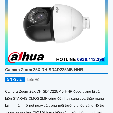
Camera Zoom 25X DH-SD4D225MB-HNR
5%-35%
Liên Hệ
Camera Zoom 25X DH-SD4D225MB-HNR được trang bị cảm
biến STARVIS CMOS 2MP cùng độ nhạy sáng cực thấp mang
lại hình ảnh rõ nét ngay cả trong môi trường thiếu sáng Hỗ trợ
zoom quang học 25X kết hợp chiếu sáng kép thông minh với