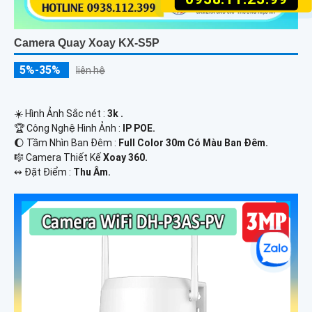
Camera Quay Xoay KX-S5P
5%-35%
liên hệ
☀️ Hình Ảnh Sắc nét :
3k .
🏆 Công Nghệ Hình Ảnh :
IP POE.
🌔 Tầm Nhìn Ban Đêm :
Full Color 30m Có Màu Ban Ðêm.
🎼️ Camera Thiết Kế
Xoay 360.
️↭ Đặt Điểm :
Thu Âm.