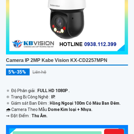
Camera IP 2MP Kabe Vision KX-CD2257MPN
5%-35%
Liên hệ
🔅 Độ Phân giải :
FULL HD 1080P .
⚛️ Trang Bị Công Nghệ :
IP.
🔅 Giám sát Ban Đêm :
Hồng Ngoại 100m Có Màu Ban Ðêm.
🌧️ Camera Theo Mẫu
Dome Kim loại + Nhựa.
️⇝ Đặt Điểm :
Thu Âm.