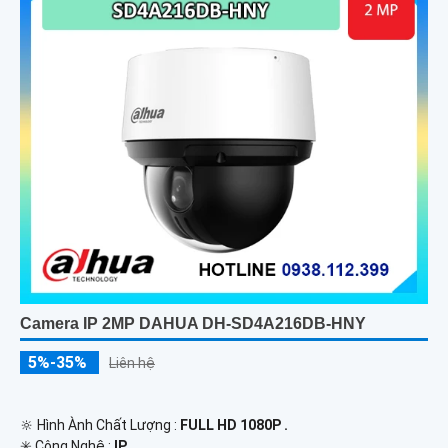
Camera IP 2MP DAHUA DH-SD4A216DB-HNY
5%-35%
Liên hệ
🔆 Hình Ành Chất Lượng :
FULL HD 1080P .
✳️ Công Nghệ :
IP.