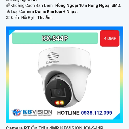
🌈 Khoảng Cách Ban Đêm :
Hồng Ngoại 10m Hồng Ngoại SMD.
🕉️ Loại Camera
Dome Kim loại + Nhựa.
️⌘ Điểm Nỗi Bật :
Thu Âm.
Camera PT Ốp Trần 4MP KBVISION KX-S44P