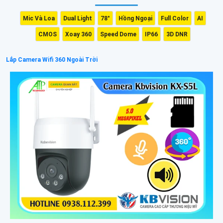
Mic Và Loa
Dual Light
78°
Hồng Ngoại
Full Color
AI
CMOS
Xoay 360
Speed Dome
IP66
3D DNR
Lắp Camera Wifi 360 Ngoài Trời