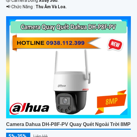
🎲 Camera Dòng
Xoay 360.
️📢 Chức Năng :
Thu Âm Và Loa.
Camera Dahua DH-P8F-PV Quay Quét Ngoài Trời 8MP
5%-35%
Liên Hệ