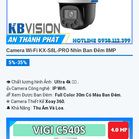
Camera Wi-Fi KX-S8L-PRO Nhìn Ban Đêm 8MP
5%-35%
👁 Chất lượng hình Ảnh :
Ultra 4k 👍🏾 .
👍 Camera Công nghệ :
IP Wifi.
🌈 Xem Được Ban Đêm :
Full Color 30m Có Màu Ban Ðêm.
❄ Camera Thiết Kế
Xoay 360.
️🔔 Khả Năng :
Thu Âm Và Loa.