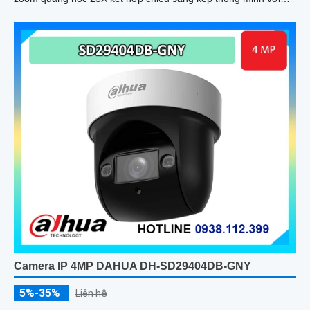
tầm xa hồng ngoại 100m và LED ấm 50m Tính năng quay quét
linh hoạt cùng chuẩn chống nước IP67 giúp quan sát ổn định
ngoài trời
Camera IP 4MP DAHUA DH-SD29404DB-GNY
5%-35%
Liên hệ