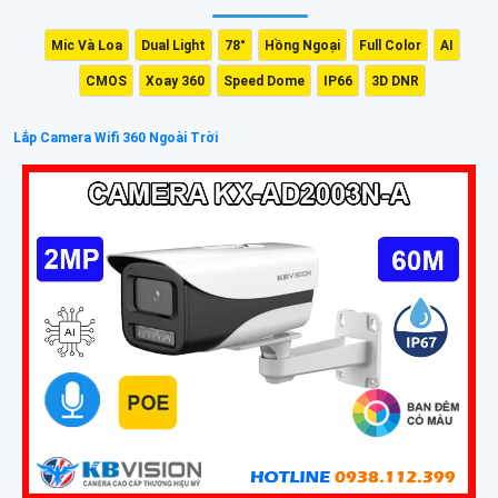
Mic Và Loa
Dual Light
78°
Hồng Ngoại
Full Color
AI
CMOS
Xoay 360
Speed Dome
IP66
3D DNR
Lắp Camera Wifi 360 Ngoài Trời