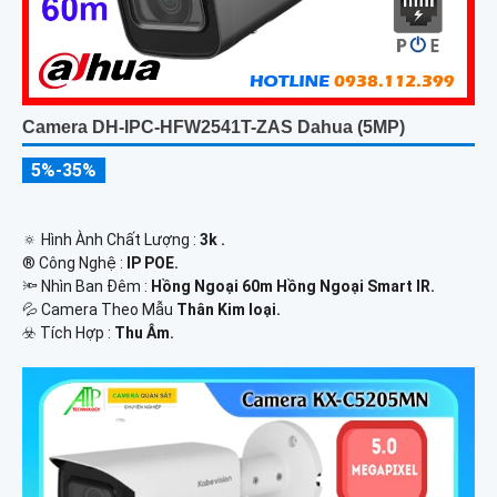
Camera DH-IPC-HFW2541T-ZAS Dahua (5MP)
5%-35%
🔅 Hình Ành Chất Lượng :
3k .
®️ Công Nghệ :
IP POE.
🔦 Nhìn Ban Đêm :
Hồng Ngoại 60m Hồng Ngoại Smart IR.
💦 Camera Theo Mẫu
Thân Kim loại.
️☣️ Tích Hợp :
Thu Âm.