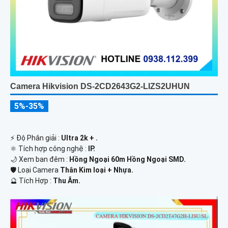
Camera Hikvision DS-2CD2643G2-LIZS2UHUN
5%-35%
️⚡ Độ Phân giải :
Ultra 2k + .
⚛️ Tích hợp công nghệ :
IP.
🌙 Xem ban đêm :
Hồng Ngoại 60m Hồng Ngoại SMD.
🛡 Loại Camera
Thân Kim loại + Nhựa.
️🔮 Tích Hợp :
Thu Âm.