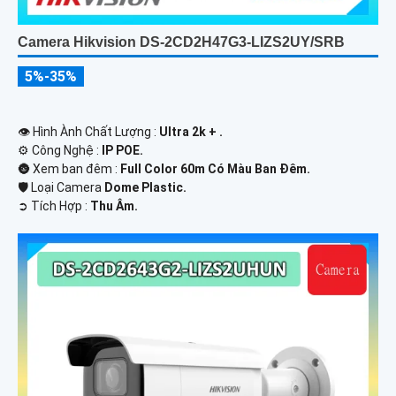
Camera Hikvision DS-2CD2H47G3-LIZS2UY/SRB
5%-35%
👁 Hình Ành Chất Lượng :
Ultra 2k + .
⚙ Công Nghệ :
IP POE.
🌚 Xem ban đêm :
Full Color 60m Có Màu Ban Ðêm.
🛡 Loại Camera
Dome Plastic.
️➲ Tích Hợp :
Thu Âm.