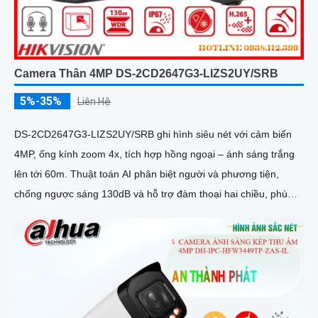
Camera Thân 4MP DS-2CD2647G3-LIZS2UY/SRB
5%-35%
Liên Hệ
DS-2CD2647G3-LIZS2UY/SRB ghi hình siêu nét với cảm biến
4MP, ống kính zoom 4x, tích hợp hồng ngoại – ánh sáng trắng
lên tới 60m. Thuật toán AI phân biệt người và phương tiện,
chống ngược sáng 130dB và hỗ trợ đàm thoại hai chiều, phù
hợp giám sát ngoài trời chống nước IP67