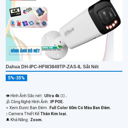
Dahua DH-IPC-HFW3849TP-ZAS-IL Sắt Nét
5%-35%
👁 Hình Ảnh Sắc nét :
Ultra 4k 👍🏾 .
🕉️ Công Nghệ Hình Ảnh :
IP POE.
⭐ Xem Được Ban Đêm :
Full Color 60m Có Màu Ban Ðêm.
↕️ Camera Thiết Kế
Thân Kim loại.
️🔔 Khả Năng :
Zoom.