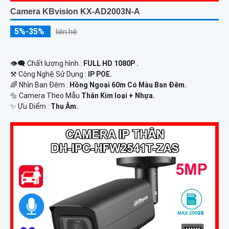
Camera KBvision KX-AD2003N-A
5%-35%
liên hệ
👁️‍🗨 Chất lượng hình :
FULL HD 1080P .
⚒ Công Nghệ Sử Dụng :
IP POE.
🌈 Nhìn Ban Đêm :
Hồng Ngoại 60m Có Màu Ban Ðêm.
🔩 Camera Theo Mẫu
Thân Kim loại + Nhựa.
️✨ Ưu Điểm :
Thu Âm.