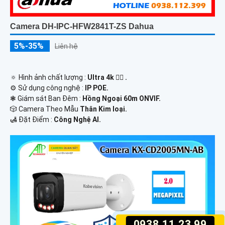
Camera DH-IPC-HFW2841T-ZS Dahua
5%-35%
Liên hệ
🔅 Hình ảnh chất lượng :
Ultra 4k 👍🏾 .
⚙ Sử dụng công nghệ :
IP POE.
❃ Giám sát Ban Đêm :
Hồng Ngoại 60m ONVIF.
🎲 Camera Theo Mẫu
Thân Kim loại.
️🛃 Đặt Điểm :
Công Nghệ AI.
0938.11.23.99