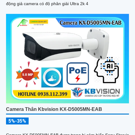
động giả camera có độ phân giải Ultra 2k 4
Camera Thân Kbvision KX-D5005MN-EAB
5%-35%
Camera KX-D5005MN-EAB được trang bị cảm biến Sony Starvis