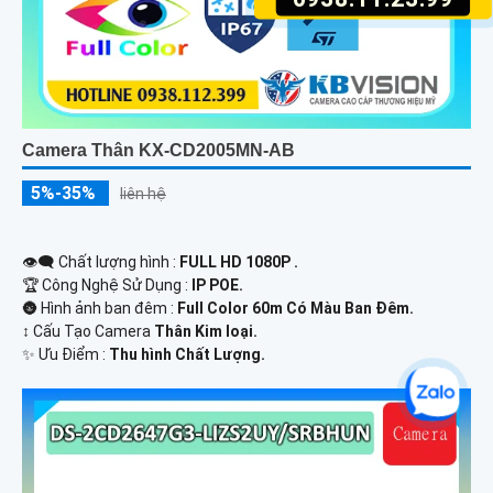
Camera Thân KX-CD2005MN-AB
5%-35%
liên hệ
👁️‍🗨 Chất lượng hình :
FULL HD 1080P .
🏆 Công Nghệ Sử Dụng :
IP POE.
🌚 Hình ảnh ban đêm :
Full Color 60m Có Màu Ban Ðêm.
↕️ Cấu Tạo Camera
Thân Kim loại.
️✨ Ưu Điểm :
Thu hình Chất Lượng.