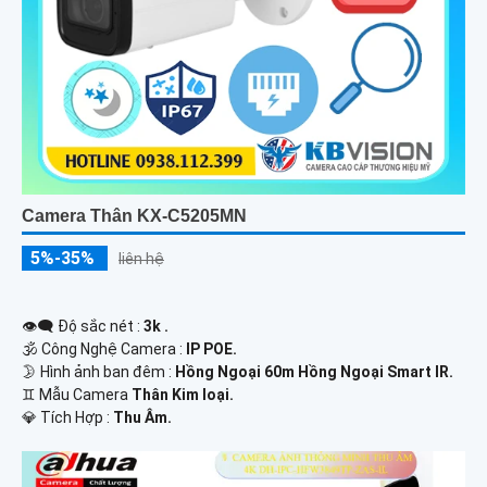
Camera Thân KX-C5205MN
5%-35%
liên hệ
👁️‍🗨 Độ sắc nét :
3k .
🕉️ Công Nghệ Camera :
IP POE.
🌛 Hình ảnh ban đêm :
Hồng Ngoại 60m Hồng Ngoại Smart IR.
♊ Mẫu Camera
Thân Kim loại.
️💎 Tích Hợp :
Thu Âm.