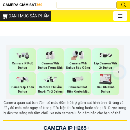
CAMERA GIÁM SÁT
360
DANH MỤC SẢN PHẨM
Camera Wifi
Camera IP PoE
Camera Wifi
Lắp Camera Wifi
Dahua Trong Nhà
Dahua
Dahua Báo Động
2k Dahua
Camera Phát
Camera Ip Thân
Camera Thu Âm
Đầu Ghi Hình
Hiện Khuôn Mặt
Dahua
Ngoài Trời Dahua
Dahua
Dahua
Camera quan sát ban đêm có màu 60m hỗ trợ giám sát hình ảnh rõ ràng và
đầy đủ màu sắc ngay cả trong điều kiện thiếu sáng hoặc bóng tối. Được trang
bị đèn trợ sáng với tầm chiếu xa nên camera luôn đảm bảo cho bạn có thể
giám sát an ninh liên tục 24/24 hiệu quả
CAMERA IP H265+