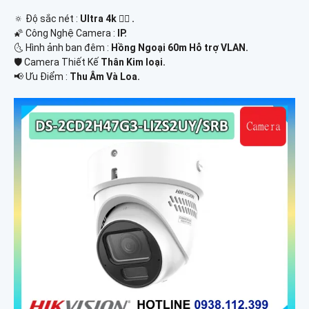
🔅 Độ sắc nét :
Ultra 4k 👍🏾 .
🌠 Công Nghệ Camera :
IP.
🌜 Hình ảnh ban đêm :
Hồng Ngoại 60m Hỗ trợ VLAN.
🛡 Camera Thiết Kế
Thân Kim loại.
️📢 Ưu Điểm :
Thu Âm Và Loa.