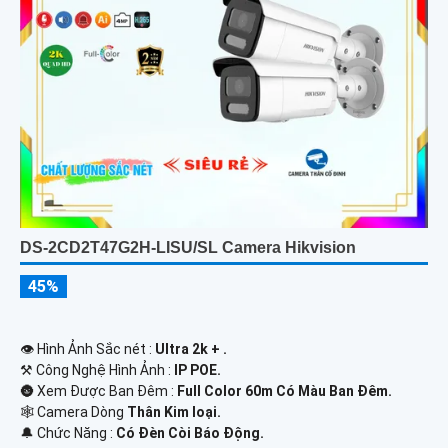
DS-2CD2T47G2H-LISU/SL Camera Hikvision
45%
👁 Hình Ảnh Sắc nét :
Ultra 2k + .
⚒ Công Nghệ Hình Ảnh :
IP POE.
🌚 Xem Được Ban Đêm :
Full Color 60m Có Màu Ban Ðêm.
🕸️ Camera Dòng
Thân Kim loại.
️🔔 Chức Năng :
Có Ðèn Còi Báo Động.