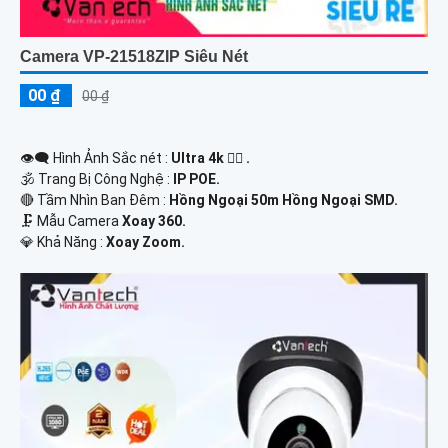
Camera VP-21518ZIP Siêu Nét
00 ₫
00 ₫
👁️‍🗨 Hình Ảnh Sắc nét :
Ultra 4k 👍🏾 .
🕉️ Trang Bị Công Nghệ :
IP POE.
🔴 Tầm Nhìn Ban Đêm :
Hồng Ngoại 50m Hồng Ngoại SMD.
🗜️ Mẫu Camera
Xoay 360.
️💎 Khả Năng :
Xoay Zoom.