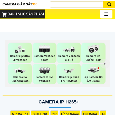
CAMERA GIÁM SÁT
360
DANH MỤC SẢN PHẨM
Camera Ip Ultra
Camera Vantech
Camera Vantech
Camera Có
2k Vantech
Zoom
Giá Rẻ
Chống Trộm
Vantech
Camera Có
Camera Ip 360
Camera Ip Thân
Lắp Camera Ghi
Chống Ngược
Vantech
Trụ Hikvision
Âm Giá Rẻ
Sáng Vantech
CAMERA IP H265+
Mic Và Loa
Dual Light
78°
Hồng Ngoại
Full Color
AI