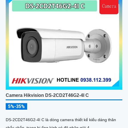
Camera Hikvision DS-2CD2T46G2-4I C
5%-35%
DS-2CD2T46G2-4I C là dòng camera thiết kế kiểu dáng thân
chắc chắn, trang bị ống kính có độ phân giải 4