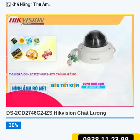
️🆑 Khả Năng :
Thu Âm.
DS-2CD2746G2-IZS Hikvision Chất Lượng
30%
0938.11.23.99