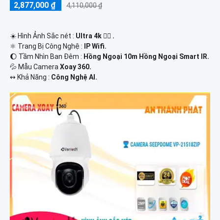
2,877,000 ₫
4,110,000 ₫
☀️ Hình Ảnh Sắc nét :
Ultra 4k 👍🏾 .
⚛️ Trang Bị Công Nghệ :
IP Wifi.
🌔 Tầm Nhìn Ban Đêm :
Hồng Ngoại 10m Hồng Ngoại Smart IR.
💦 Mẫu Camera
Xoay 360.
️↭ Khả Năng :
Công Nghệ AI.