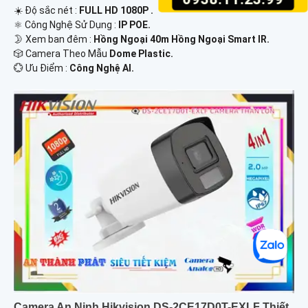
☀️ Độ sắc nét :
FULL HD 1080P .
⚛️ Công Nghệ Sử Dụng :
IP POE.
🌛 Xem ban đêm :
Hồng Ngoại 40m Hồng Ngoại Smart IR.
🎲 Camera Theo Mẫu
Dome Plastic.
️💮 Ưu Điểm :
Công Nghệ AI.
Camera An Ninh Hikvision DS-2CE17D0T-EXLF Thiết