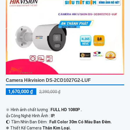
Camera Hikvision DS-2CD1027G2-LUF
1,670,000 ₫
2,390,000 ₫
🔆 Hình ảnh chất lượng :
FULL HD 1080P .
👍 Công Nghệ Hình Ảnh :
IP.
🌔 Tầm Nhìn Ban Đêm :
Full Color 30m Có Màu Ban Đêm.
❄ Thiết Kế Camera
Thân Kim Loại.