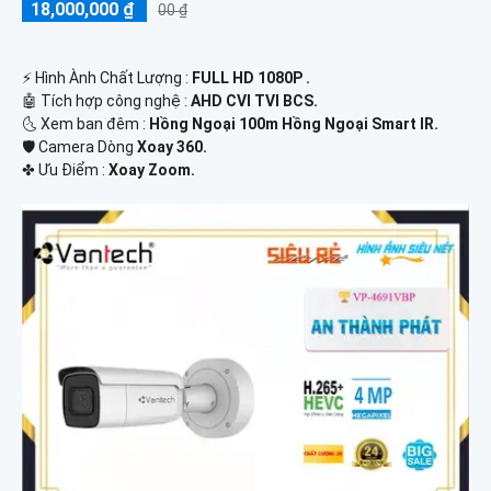
18,000,000 ₫
00 ₫
️⚡ Hình Ành Chất Lượng :
FULL HD 1080P .
🤖️ Tích hợp công nghệ :
AHD CVI TVI BCS.
🌜 Xem ban đêm :
Hồng Ngoại 100m Hồng Ngoại Smart IR.
🛡 Camera Dòng
Xoay 360.
️✤ Ưu Điểm :
Xoay Zoom.