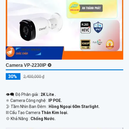
Camera VP-2230IP ❂
30%
2,400,000 ₫
👁️‍🗨 Độ Phân giải :
2K Lite .
⚛️ Camera Công nghệ :
IP POE.
🌛 Tầm Nhìn Ban Đêm :
Hồng Ngoại 60m Starlight.
⛓ Cấu Tạo Camera
Thân Kim loại.
️💠 Khả Năng :
Chống Nước.