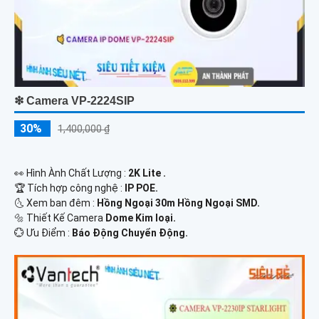
❇ Camera VP-2224SIP
30%
1,400,000 ₫
️👀 Hình Ành Chất Lượng :
2K Lite .
🏆 Tích hợp công nghệ :
IP POE.
🌜 Xem ban đêm :
Hồng Ngoại 30m Hồng Ngoại SMD.
🔩 Thiết Kế Camera
Dome Kim loại.
️💮 Ưu Điểm :
Báo Động Chuyển Động.