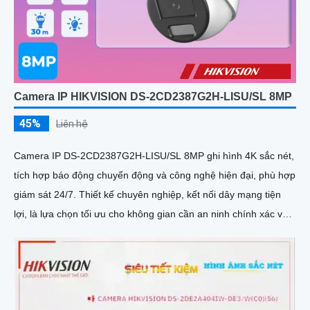
Camera IP HIKVISION DS-2CD2387G2H-LISU/SL 8MP
45%
Liên hệ
Camera IP DS-2CD2387G2H-LISU/SL 8MP ghi hình 4K sắc nét,
tích hợp báo động chuyển động và công nghệ hiện đại, phù hợp
giám sát 24/7. Thiết kế chuyên nghiệp, kết nối dây mạng tiện
lợi, là lựa chọn tối ưu cho không gian cần an ninh chính xác và
hiệu quả cao