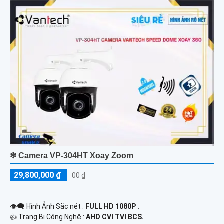
❇ Camera VP-304HT Xoay Zoom
29,800,000 ₫
00 ₫
👁️‍🗨 Hình Ảnh Sắc nét :
FULL HD 1080P .
👍 Trang Bị Công Nghệ :
AHD CVI TVI BCS.