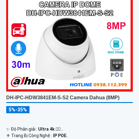
DH-IPC-HDW3841EM-S-S2 Camera Dahua (8MP)
5%-35%
✨ Độ Phân giải :
Ultra 4k 👍🏾 .
⚜️ Trang Bị Công Nghệ :
IP POE.