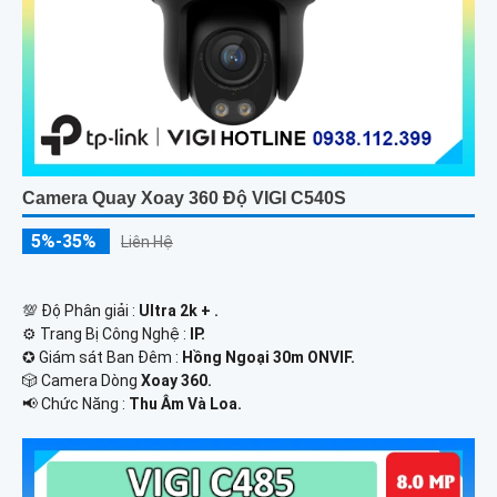
Camera Quay Xoay 360 Độ VIGI C540S
5%-35%
Liên Hệ
💯 Độ Phân giải :
Ultra 2k + .
⚙ Trang Bị Công Nghệ :
IP.
✪ Giám sát Ban Đêm :
Hồng Ngoại 30m ONVIF.
🎲 Camera Dòng
Xoay 360.
️📢 Chức Năng :
Thu Âm Và Loa.