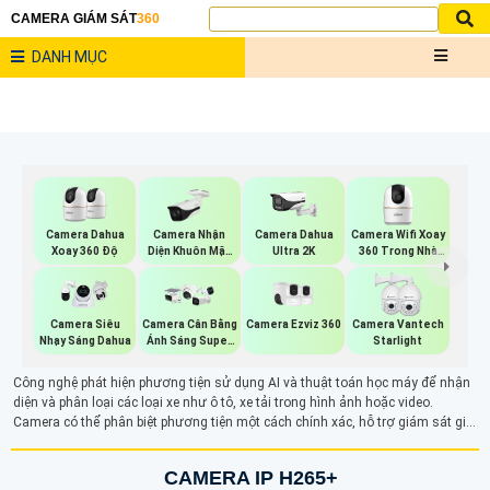
CAMERA GIÁM SÁT
360
DANH MỤC
Camera Nhận
Camera Wifi Xoay
Camera Dahua
Camera Dahua
Diện Khuôn Mặt
360 Trong Nhà
Xoay 360 Độ
Ultra 2K
Dahua
Dahua
Camera Ezviz 360
Camera Siêu
Camera Cân Bằng
Camera Vantech
Nhạy Sáng Dahua
Ánh Sáng Super
Starlight
Adapt
Công nghệ phát hiện phương tiện sử dụng AI và thuật toán học máy để nhận
diện và phân loại các loại xe như ô tô, xe tải trong hình ảnh hoặc video.
Camera có thể phân biệt phương tiện một cách chính xác, hỗ trợ giám sát giao
thông, kiểm soát bãi đỗ xe và bảo mật khu vực công cộng. Mặc dù hiện tại chỉ
có thể phân biệt xe ô tô, công nghệ này giúp cải thiện độ chính xác và hiệu quả
CAMERA IP H265+
giám sát.