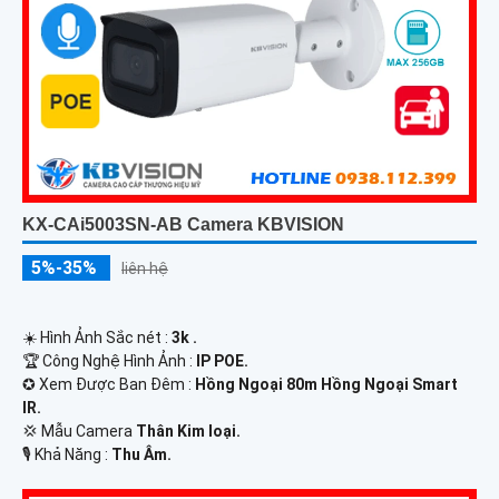
KX-CAi5003SN-AB Camera KBVISION
5%-35%
liên hệ
☀️ Hình Ảnh Sắc nét :
3k .
🏆 Công Nghệ Hình Ảnh :
IP POE.
✪ Xem Được Ban Đêm :
Hồng Ngoại 80m Hồng Ngoại Smart
IR.
💢 Mẫu Camera
Thân Kim loại.
️🎙 Khả Năng :
Thu Âm.