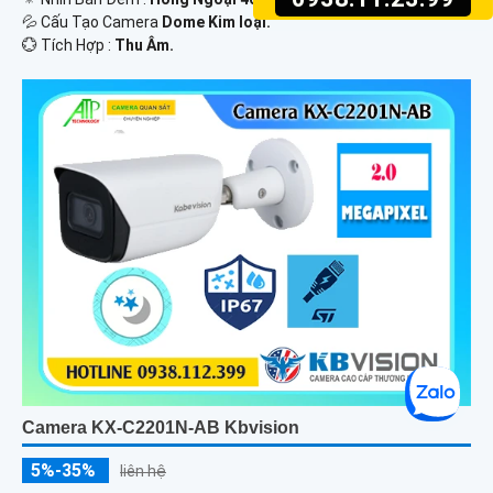
💦 Cấu Tạo Camera
Dome Kim loại.
️💮 Tích Hợp :
Thu Âm.
Camera KX-C2201N-AB Kbvision
5%-35%
liên hệ