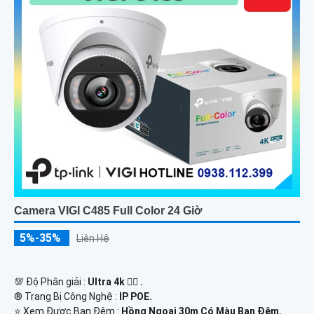
Camera VIGI C485 Full Color 24 Giờ
5%-35%
Liên Hệ
💯 Độ Phân giải :
Ultra 4k 👍🏾 .
®️ Trang Bị Công Nghệ :
IP POE.
⭐ Xem Được Ban Đêm :
Hồng Ngoại 30m Có Màu Ban Ðêm.