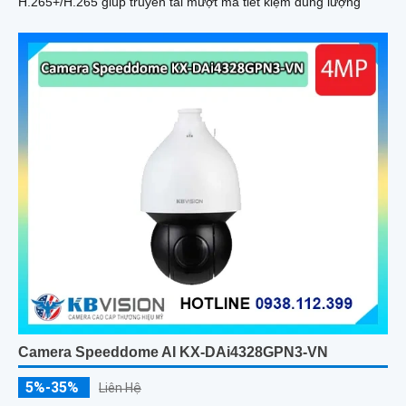
H.265+/H.265 giúp truyền tải mượt mà tiết kiệm dung lượng
Camera Speeddome AI KX-DAi4328GPN3-VN
5%-35%
Liên Hệ