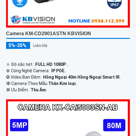
Camera KM-CD2901ASTN KBVISION
5%-35%
Liên Hệ
🔆 Độ sắc nét :
FULL HD 1080P .
⚙ Công Nghệ Camera :
IP POE.
✪ Video Ban Đêm :
Hồng Ngoại 40m Hồng Ngoại Smart IR.
🕸️ Camera Theo Mẫu
Thân Kim loại.
️⌘ Ưu Điểm :
Thu Âm.