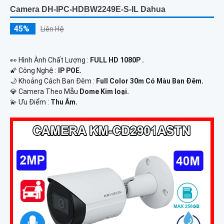
Camera DH-IPC-HDBW2249E-S-IL Dahua
45%
Liên Hệ
️👀 Hình Ành Chất Lượng :
FULL HD 1080P .
🌠 Công Nghệ :
IP POE.
🌙 Khoảng Cách Ban Đêm :
Full Color 30m Có Màu Ban Ðêm.
💎 Camera Theo Mẫu
Dome Kim loại.
️💫 Ưu Điểm :
Thu Âm.