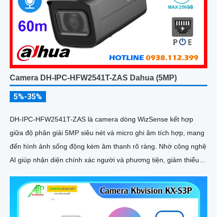
Camera DH-IPC-HFW2541T-ZAS Dahua (5MP)
5%-35%
DH-IPC-HFW2541T-ZAS là camera dòng WizSense kết hợp
giữa độ phân giải 5MP siêu nét và micro ghi âm tích hợp, mang
đến hình ảnh sống động kèm âm thanh rõ ràng. Nhờ công nghệ
AI giúp nhận diện chính xác người và phương tiện, giảm thiểu
cảnh báo sai, tối ưu hiệu quả an ninh