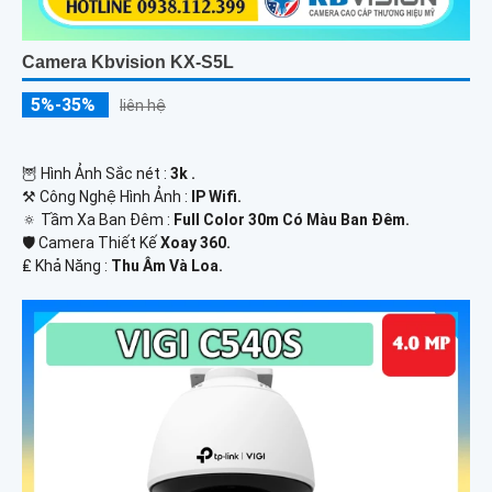
Camera Kbvision KX-S5L
5%-35%
liên hệ
🦉 Hình Ảnh Sắc nét :
3k .
⚒ Công Nghệ Hình Ảnh :
IP Wifi.
🔅 Tầm Xa Ban Đêm :
Full Color 30m Có Màu Ban Ðêm.
🛡 Camera Thiết Kế
Xoay 360.
️₤ Khả Năng :
Thu Âm Và Loa.