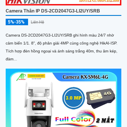
Camera Thân IP DS-2CD2047G3-LI2UY/SRB
5%-35%
Liên Hệ
Camera DS-2CD2047G3-LI2UY/SRB ghi hình màu 24/7 nhờ
cảm biến 1/1. 8", độ phân giải 4MP cùng công nghệ HikAI-ISP.
Tích hợp đèn hồng ngoại và ánh sáng trắng 40m, thu âm kép,
đàm...