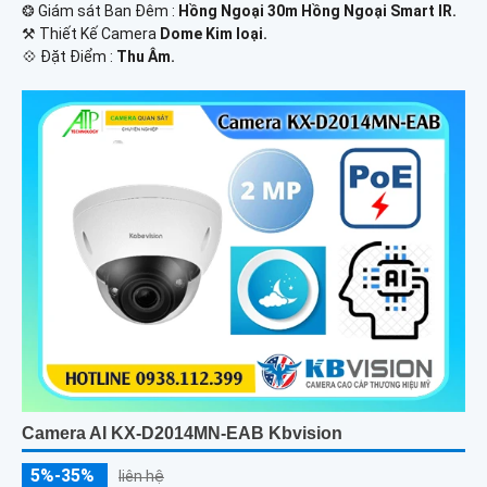
❂ Giám sát Ban Đêm :
Hồng Ngoại 30m Hồng Ngoại Smart IR.
⚒ Thiết Kế Camera
Dome Kim loại.
️💠 Đặt Điểm :
Thu Âm.
Camera AI KX-D2014MN-EAB Kbvision
5%-35%
liên hệ