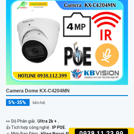
Camera Dome KX-C4204MN
5%-35%
liên hệ
️👀 Độ Phân giải :
Ultra 2k + .
👍 Tích hợp công nghệ :
IP POE.
0938.11.23.99
🔅 Nhìn Ban Đêm :
Hồng Ngoại 40m Hồng Ngoại Smart IR.