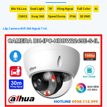
Mic Và Loa
Dual Light
78°
Hồng Ngoại
Full Color
AI
CMOS
Xoay 360
Speed Dome
IP66
3D DNR
Lắp Camera Wifi 360 Ngoài Trời