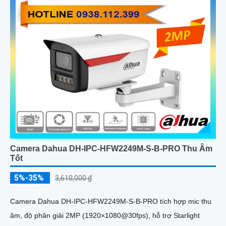
Camera Dahua DH-IPC-HFW2249M-S-B-PRO Thu Âm
Tốt
5%-35%
3,610,000 ₫
Camera Dahua DH-IPC-HFW2249M-S-B-PRO tích hợp mic thu
âm, độ phân giải 2MP (1920×1080@30fps), hỗ trợ Starlight