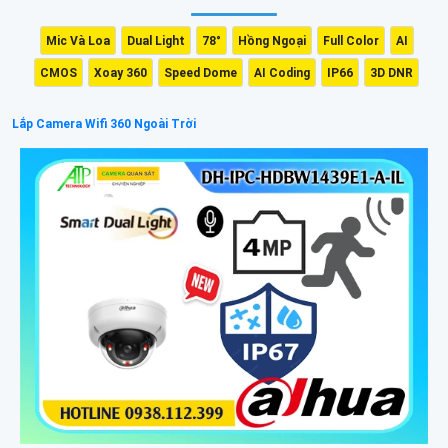
Mic Và Loa
Dual Light
78°
Hồng Ngoại
Full Color
AI
CMOS
Xoay 360
Speed Dome
AI Coding
IP66
3D DNR
Lắp Camera Wifi 360 Ngoài Trời