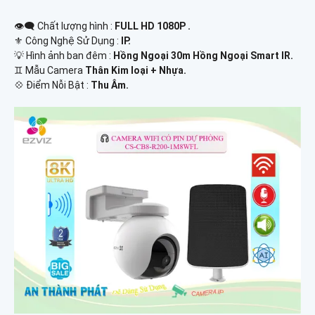
👁️‍🗨 Chất lượng hình :
FULL HD 1080P .
⚜️ Công Nghệ Sử Dụng :
IP.
💡 Hình ảnh ban đêm :
Hồng Ngoại 30m Hồng Ngoại Smart IR.
♊ Mẫu Camera
Thân Kim loại + Nhựa.
️💠 Điểm Nỗi Bật :
Thu Âm.