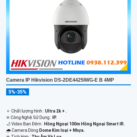
Camera IP Hikvision DS-2DE4425IWG-E B 4MP
5%-35%
🔅 Chất lượng hình :
Ultra 2k + .
✳️ Công Nghệ Sử Dụng :
IP.
🌙 Video Ban Đêm :
Hồng Ngoại 100m Hồng Ngoại Smart IR.
🌧️ Camera Dòng
Dome Kim loại + Nhựa.
️☣️ Tích Hợp :
Thu Âm Và Loa.