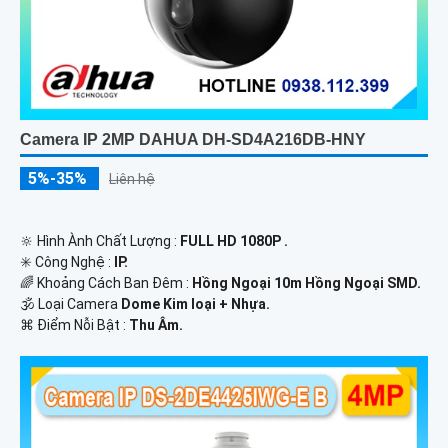
Camera IP 2MP DAHUA DH-SD4A216DB-HNY
5%-35%
Liên hệ
🔆 Hình Ành Chất Lượng :
FULL HD 1080P .
✳️ Công Nghệ :
IP.
🌈 Khoảng Cách Ban Đêm :
Hồng Ngoại 10m Hồng Ngoại SMD.
🕉️ Loại Camera
Dome Kim loại + Nhựa.
️⌘ Điểm Nỗi Bật :
Thu Âm.