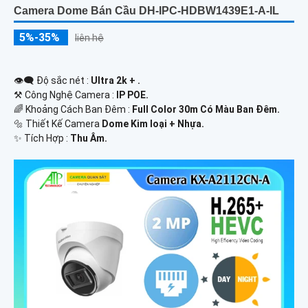
Camera Dome Bán Cầu DH-IPC-HDBW1439E1-A-IL
5%-35%
liên hệ
👁️‍🗨 Độ sắc nét :
Ultra 2k + .
⚒ Công Nghệ Camera :
IP POE.
🌈 Khoảng Cách Ban Đêm :
Full Color 30m Có Màu Ban Ðêm.
🔩 Thiết Kế Camera
Dome Kim loại + Nhựa.
️✨ Tích Hợp :
Thu Âm.