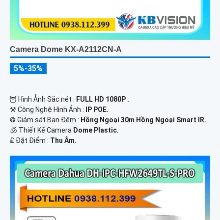
Camera Dome KX-A2112CN-A
5%-35%
🦉 Hình Ảnh Sắc nét :
FULL HD 1080P .
⚒ Công Nghệ Hình Ảnh :
IP POE.
❂ Giám sát Ban Đêm :
Hồng Ngoại 30m Hồng Ngoại Smart IR.
🕉️ Thiết Kế Camera
Dome Plastic.
️₤ Đặt Điểm :
Thu Âm.