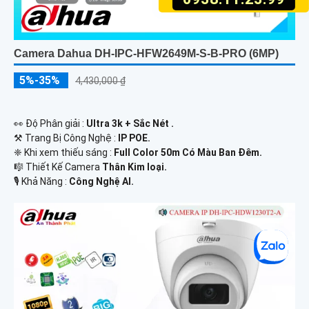
Camera Dahua DH-IPC-HFW2649M-S-B-PRO (6MP)
5%-35%
4,430,000 ₫
️👀 Độ Phân giải :
Ultra 3k + Sắc Nét .
⚒ Trang Bị Công Nghệ :
IP POE.
❈ Khi xem thiếu sáng :
Full Color 50m Có Màu Ban Ðêm.
🎼️ Thiết Kế Camera
Thân Kim loại.
️🎙 Khả Năng :
Công Nghệ AI.