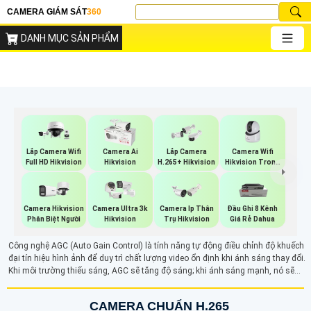
CAMERA GIÁM SÁT
360
DANH MỤC SẢN PHẨM
Camera Wifi
Lắp Camera Wifi
Camera Ai
Lắp Camera
Hikvision Trong
Full HD Hikvision
Hikvision
H.265+ Hikvision
Nhà
Camera Hikvision
Camera Ultra 3k
Camera Ip Thân
Đầu Ghi 8 Kênh
Phân Biệt Người
Hikvision
Trụ Hikvision
Giá Rẻ Dahua
Công nghệ AGC (Auto Gain Control) là tính năng tự động điều chỉnh độ khuếch
đại tín hiệu hình ảnh để duy trì chất lượng video ổn định khi ánh sáng thay đổi.
Khi môi trường thiếu sáng, AGC sẽ tăng độ sáng; khi ánh sáng mạnh, nó sẽ
giảm độ khuếch đại, giúp hình ảnh luôn rõ ràng, sắc nét mà không bị quá sáng
hoặc tối.
CAMERA CHUẨN H.265