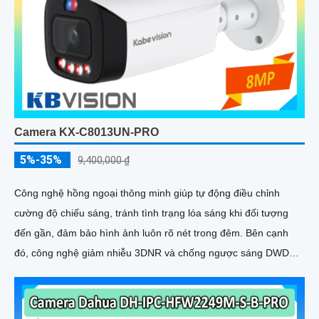
Camera KX-C8013UN-PRO
5%-35%
9,400,000 ₫
Công nghệ hồng ngoại thông minh giúp tự động điều chỉnh
cường độ chiếu sáng, tránh tình trạng lóa sáng khi đối tượng
đến gần, đảm bảo hình ảnh luôn rõ nét trong đêm. Bên cạnh
đó, công nghệ giảm nhiễu 3DNR và chống ngược sáng DWDR
giúp camera tái tạo màu sắc chính xác và rõ ràng trong mọi
điều kiện ánh sáng phức tạp như ngược sáng mạnh hay thiếu
sáng