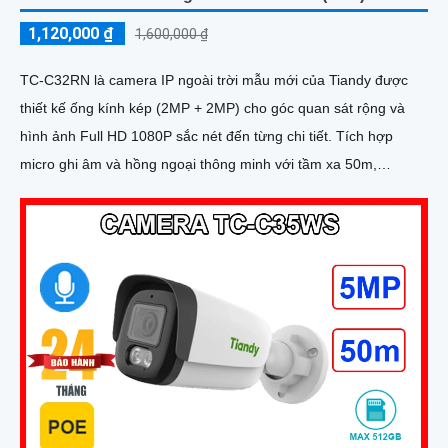
1,120,000 ₫
1,600,000 ₫
TC-C32RN là camera IP ngoài trời mẫu mới của Tiandy được
thiết kế ống kính kép (2MP + 2MP) cho góc quan sát rộng và
hình ảnh Full HD 1080P sắc nét đến từng chi tiết. Tích hợp
micro ghi âm và hồng ngoại thông minh với tầm xa 50m,
camera đảm bảo giám sát hiệu quả cả ngày lẫn đêm