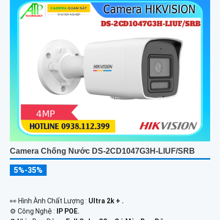
Camera Chống Nước DS-2CD1047G3H-LIUF/SRB
5%-35%
️👀 Hình Ành Chất Lượng :
Ultra 2k + .
⚙ Công Nghệ :
IP POE.