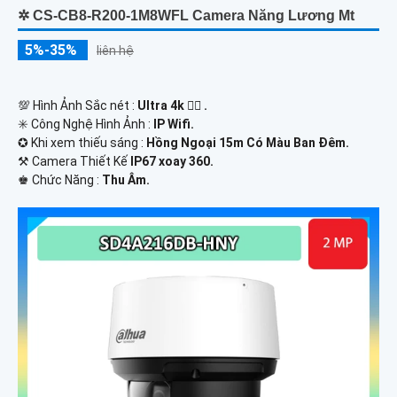
✲ CS-CB8-R200-1M8WFL Camera Năng Lương Mt
5%-35%
liên hệ
💯 Hình Ảnh Sắc nét :
Ultra 4k 👍🏾 .
✳️ Công Nghệ Hình Ảnh :
IP Wifi.
✪ Khi xem thiếu sáng :
Hồng Ngoại 15m Có Màu Ban Ðêm.
⚒ Camera Thiết Kế
IP67 xoay 360.
️♚ Chức Năng :
Thu Âm.