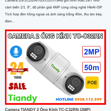
Camera DS-2CD2047G3-LI2UY/SRB ghi hình màu 24/7 nhờ
cảm biến 1/1. 8", độ phân giải 4MP cùng công nghệ HikAI-ISP.
Tích hợp đèn hồng ngoại và ánh sáng trắng 40m, thu âm kép,
đàm...
Camera TIANDY 2 Ống Kính TC-C32RN (2MP)