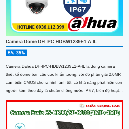
Camera Dome DH-IPC-HDBW1239E1-A-IL
5%-35%
Camera Dahua DH-IPC-HDBW1239E1-A-IL là dòng camera
thiết kế dome bán cầu cực kì ấn tượng, với độ phân giải 2.0MP,
cảm biến CMOS cho ra hình ảnh tốt, có khả năng phát hiện con
người, kèm theo đấy là chuẩn chống nước IP 67, biên độ hoạt
động lớn có thể lắp tại môi trường lạnh giá