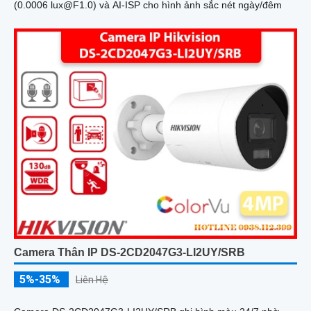
(0.0006 lux@F1.0) và AI-ISP cho hình ảnh sắc nét ngày/đêm
Camera Thân IP DS-2CD2047G3-LI2UY/SRB
5%-35%
Liên Hệ