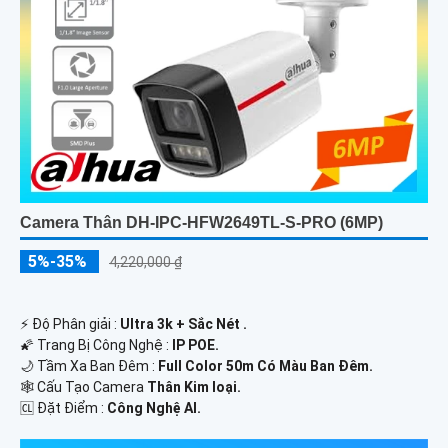
Camera Thân DH-IPC-HFW2649TL-S-PRO (6MP)
5%-35%
4,220,000 ₫
️⚡ Độ Phân giải :
Ultra 3k + Sắc Nét .
🌠 Trang Bị Công Nghệ :
IP POE.
🌙 Tầm Xa Ban Đêm :
Full Color 50m Có Màu Ban Ðêm.
🕸️ Cấu Tạo Camera
Thân Kim loại.
️🆑 Đặt Điểm :
Công Nghệ AI.