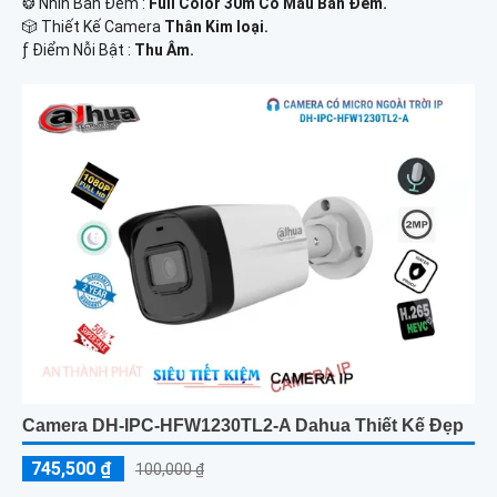
❂ Nhìn Ban Đêm :
Full Color 30m Có Màu Ban Ðêm.
🎲 Thiết Kế Camera
Thân Kim loại.
️ƒ Điểm Nỗi Bật :
Thu Âm.
Camera DH-IPC-HFW1230TL2-A Dahua Thiết Kế Đẹp
745,500 ₫
100,000 ₫