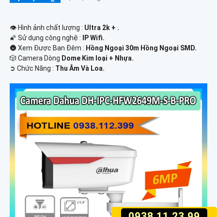
👁 Hình ảnh chất lượng :
Ultra 2k + .
🌠 Sử dụng công nghệ :
IP Wifi.
🌚 Xem Được Ban Đêm :
Hồng Ngoại 30m Hồng Ngoại SMD.
🎲 Camera Dòng
Dome Kim loại + Nhựa.
️➲ Chức Năng :
Thu Âm Và Loa.
0938.11.23.99