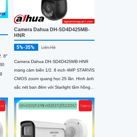
Camera Dahua DH-SD4D425MB-
HNR
5%-35%
Liên Hệ
. 8″
Camera Dahua DH-SD4D425MB-HNR
/30
mang cảm biến 1/2. 8 inch 4MP STARVIS
ng
CMOS zoom quang học 25 lần. Hình ảnh
sắc nét ban đêm với Starlight tầm hồng
ngoại 100 mét ánh sáng ấm 50 mét