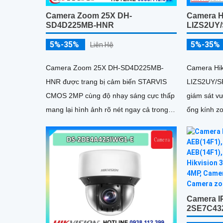
Camera Zoom 25X DH-
Camera H
SD4D225MB-HNR
LIZS2UY
5%-35%
5%-35%
Liên Hệ
Camera Zoom 25X DH-SD4D225MB-
Camera Hi
HNR được trang bị cảm biến STARVIS
LIZS2UY/S
CMOS 2MP cùng độ nhạy sáng cực thấp
giám sát vư
mang lại hình ảnh rõ nét ngay cả trong
ống kính z
môi trường thiếu sáng Hỗ trợ zoom
ColorVu
quang học 25X kết hợp chiếu sáng kép
thông minh với tầm xa hồng ngoại 100m
và LED ấm 50m Tính năng quay quét
linh hoạt cùng chuẩn chống nước IP67
giúp quan sát ổn định ngoài trời
Camera IP
2SE7C43