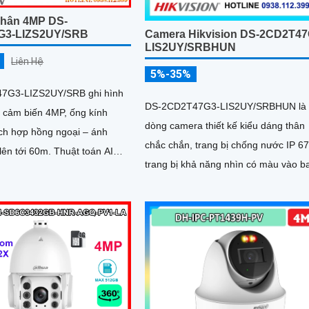
hân 4MP DS-
G3-LIZS2UY/SRB
Camera Hikvision DS-2CD2T47
LIS2UY/SRBHUN
Liên Hệ
5%-35%
7G3-LIZS2UY/SRB ghi hình
DS-2CD2T47G3-LIS2UY/SRBHUN là
i cảm biến 4MP, ống kính
dòng camera thiết kế kiểu dáng thân
ích hợp hồng ngoại – ánh
chắc chắn, trang bị chống nước IP 67
i 60m. Thuật toán AI
trang bị khả năng nhìn có màu vào b
người và phương tiện, chống
đêm khoảng cách lên đến 60m, phát 
 130dB và hỗ trợ đàm thoại
chuyển động và phân biệt được ngườ
phù hợp giám sát ngoài trời
phương tiện, ống kính 4
 IP67