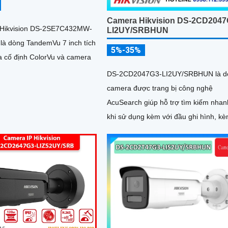
Camera Hikvision DS-2CD2047
 Hikvision DS-2SE7C432MW-
LI2UY/SRBHUN
là dòng TandemVu 7 inch tích
5%-35%
 cố định ColorVu và camera
DS-2CD2047G3-LI2UY/SRBHUN là d
camera được trang bị công nghệ
AcuSearch giúp hỗ trợ tìm kiếm nhan
khi sử dụng kèm với đầu ghi hình, k
khả năng chống ngược sáng WDR
130dB, trang bị micro kép và loa hỗ t
đàm thoại 2 chiều, ống kính 4