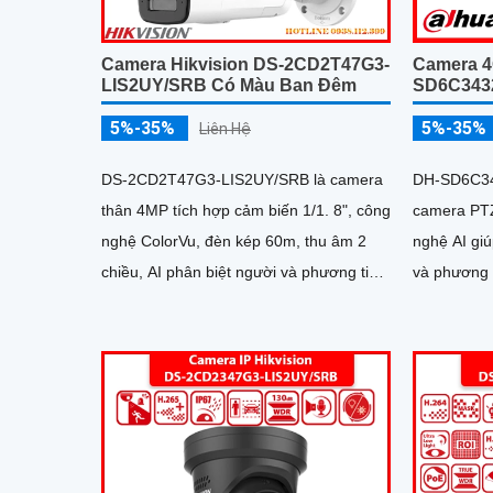
Camera 4
Camera Hikvision DS-2CD2T47G3-
SD6C343
LIS2UY/SRB Có Màu Ban Đêm
5%-35%
5%-35%
Liên Hệ
DH-SD6C3
DS-2CD2T47G3-LIS2UY/SRB là camera
camera PTZ
thân 4MP tích hợp cảm biến 1/1. 8", công
nghệ AI gi
nghệ ColorVu, đèn kép 60m, thu âm 2
và phương tiện. Với độ ph
chiều, AI phân biệt người và phương tiện,
zoom quang
hỗ trợ thẻ nhớ đến 512GB, chuẩn chống
hồng ngoại
nước IP67, phù hợp giám sát ban đêm
trong khoả
màu sắc 24/7
bảo quan sá