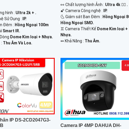
️👀 Chất lượng hình Ảnh :
Ultra 4k 👍🏾 .
🌠 Camera Công nghệ :
IP.
ng hình :
Ultra 2k + .
🌜 Giám sát Ban Đêm :
Hồng Ngoại 
hệ Sử Dụng :
IP.
Hồng Ngoại SMD.
an Đêm :
Hồng Ngoại 100m
♊ Camera Thiết Kế
Dome Kim loại +
 Smart IR.
Nhựa.
 Dòng
Dome Kim loại + Nhựa.
️↭ Khả Năng :
Thu Âm.
 :
Thu Âm Và Loa.
hân IP DS-2CD2047G3-
RB
Camera IP 4MP DAHUA DH-