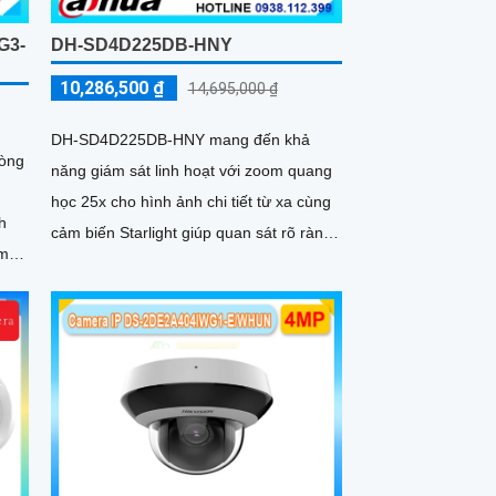
G3-
DH-SD4D225DB-HNY
10,286,500 ₫
14,695,000 ₫
DH-SD4D225DB-HNY mang đến khả
òng
năng giám sát linh hoạt với zoom quang
học 25x cho hình ảnh chi tiết từ xa cùng
h
cảm biến Starlight giúp quan sát rõ ràng
èm
trong môi trường ánh sáng yếu Tầm nhìn
hồng ngoại đạt đến 100m và đèn ánh
rợ
sáng ấm 50m giúp hình ảnh ban đêm
luôn sắc nét Camera hỗ trợ chống nước
IP67 cùng tốc độ khung hình
30fps@1080p ổn định