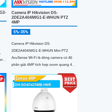
G3-
Camera IP Hikvision DS-
2DE2A404IWG1-E-WHUN PTZ
4MP
5%-35%
Camera IP Hikvision DS-
2DE2A404IWG1-E-WHUN Mini PTZ
,
AcuSense Wi-Fi là dòng camera có độ
an
phân giải 4MP tích hợp zoom quang 4X,
hiện
AI nhận diện người và phương tiện, đàm
i và
thoại hai chiều, hồng ngoại 20m cùng
khả năng kết nối không dây linh hoạt cho
hệ thống giám sát hiện đại