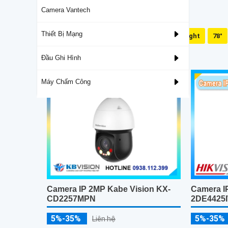
Camera Vantech
Thiết Bị Mạng
Mic Và Loa
Dual Light
78°
Lắp Camera Wifi 360 Ngoài Trời
Đầu Ghi Hình
Máy Chấm Công
Camera IP 2MP Kabe Vision KX-
Camera IP
CD2257MPN
2DE4425
5%-35%
5%-35%
Liên hệ