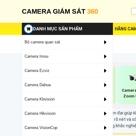
CAMERA GIÁM SÁT
360
DANH MỤC SẢN PHẨM
HÃNG CAM
Bộ camera quan sát
Camera Imou
Camera Ezviz
Camera Dahua
Camera Wifi
Camera Ip Thân
Camera
Hikvision Báo Động
Hikvision
Zoom 
Camera Kbvision
Công nghệ Defog trên camera là giải pháp hiện đại giúp 
Camera Hikvision
sương, bụi, khói hay độ ẩm, đảm bảo hình ảnh rõ nét và s
đáng kể chất lượng hình ảnh trong môi trường khắc nghiệt
Camera VisionCop
trong điều kiện thời tiết phức tạp.