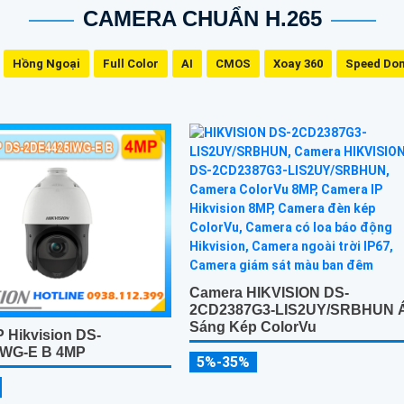
CAMERA CHUẨN H.265
Hồng Ngoại
Full Color
AI
CMOS
Xoay 360
Speed Do
Camera HIKVISION DS-
2CD2387G3-LIS2UY/SRBHUN 
Sáng Kép ColorVu
 Hikvision DS-
IWG-E B 4MP
5%-35%