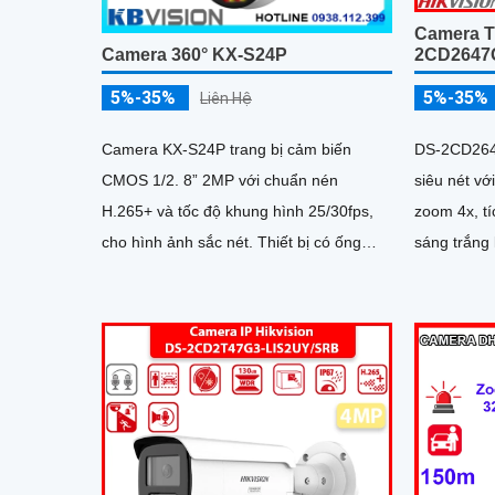
Camera T
2CD2647
Camera 360° KX-S24P
5%-35%
5%-35%
Liên Hệ
DS-2CD264
Camera KX-S24P trang bị cảm biến
siêu nét vớ
CMOS 1/2. 8” 2MP với chuẩn nén
zoom 4x, t
H.265+ và tốc độ khung hình 25/30fps,
sáng trắng lên tớ
cho hình ảnh sắc nét. Thiết bị có ống
phân biệt 
kính 2
ngược sáng
hai chiều, 
chống nước