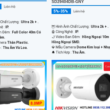
SD29404DB-GNY
Liên Hệ
5%-35%
Liên hệ
 Chất Lượng :
Ultra 2k + .
🦉 Hình Ành Chất Lượng :
Ultra 2k + .
hệ :
IP.
🤖️ Công Nghệ :
IP.
n Đêm :
Full Color 40m Có
🌙 Video Ban Đêm :
Hồng Ngoại 10m
êm.
Hồng Ngoại SMD.
amera
Thân Plastic.
💎 Mẫu Camera
Dome Kim loại + Nhự
 :
Thu Âm Và Loa.
️🔔 Tích Hợp :
Thu Âm.