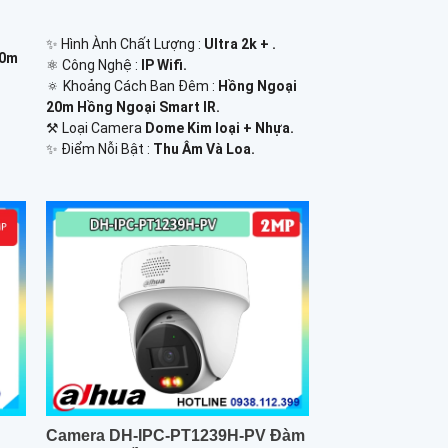
✨ Hình Ành Chất Lượng :
Ultra 2k + .
80m
⚛️ Công Nghệ :
IP Wifi.
🔅 Khoảng Cách Ban Đêm :
Hồng Ngoại
20m Hồng Ngoại Smart IR.
⚒ Loại Camera
Dome Kim loại + Nhựa.
️✨ Điểm Nỗi Bật :
Thu Âm Và Loa.
Camera DH-IPC-PT1239H-PV Đàm