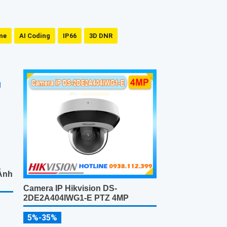
me
AI Coding
IP66
3D DNR
Ánh
Camera IP Hikvision DS-
2DE2A404IWG1-E PTZ 4MP
5%-35%