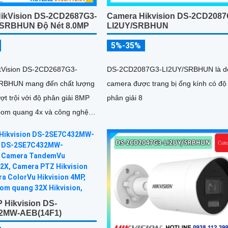
ikVision DS-2CD2687G3-
Camera Hikvision DS-2CD2087
/SRBHUN Độ Nét 8.0MP
LI2UY/SRBHUN
5%-35%
kVision DS-2CD2687G3-
DS-2CD2087G3-LI2UY/SRBHUN là d
RBHUN mang đến chất lượng
camera được trang bị ống kính có độ
ợt trội với độ phân giải 8MP
phân giải 8
oom quang 4x và công nghệ
 Hikvision DS-
2MW-AEB(14F1)