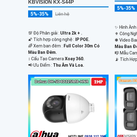
KBVISION KX-S44P
5%-35%
5%-35%
Liên hệ
✨ Hình Ành
💯 Độ Phân giải :
Ultra 2k + .
⚜️ Công Ng
🌠 Tích hợp công nghệ :
IP POE.
❃ Video Ba
🌈 Xem ban đêm :
Full Color 30m Có
Màu Ban Ð
Màu Ban Ðêm.
🎼️ Mẫu C
↕️ Cấu Tạo Camera
Xoay 360.
️📡 Tích Hợp
️📢 Ưu Điểm :
Thu Âm Và Loa.