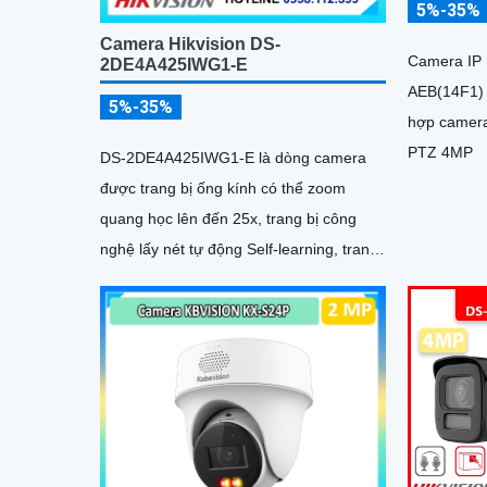
5%-35%
Camera Hikvision DS-
Camera IP
2DE4A425IWG1-E
AEB(14F1) 
5%-35%
hợp camera
PTZ 4MP
DS-2DE4A425IWG1-E là dòng camera
được trang bị ống kính có thể zoom
quang học lên đến 25x, trang bị công
nghệ lấy nét tự động Self-learning, trang
bị tính năng Ai nhận diện chính xác tích
hợp AcuSearch khi kết hợp chung với
đầu ghi hình, nhìn ban đêm bằng hồng
ngoại 50m