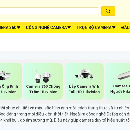
ERA 360
CÔNG NGHỆ CAMERA
TRỌN BỘ CAMERA
ĐẦU
Camera 
 Ống Kính
Camera 360 Chống
Lắp Camera Wifi
Người Hik
Hikvision
Trộm Hikvision
Full HD Hikvision
khôi phục chi tiết và màu sắc hình ảnh một cách trung thực và tự nhiê
ống động trong mọi điều kiện thời tiết. Ngoài ra công nghệ Defog còn 
 khói bụi , độ ẩm sương mù. Điều này giúp camera duy trì hiệu suất tố