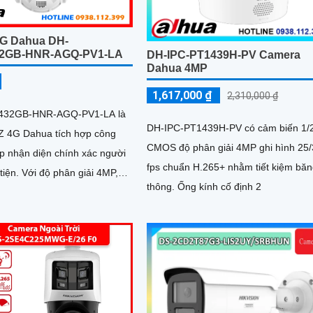
G Dahua DH-
2GB-HNR-AGQ-PV1-LA
DH-IPC-PT1439H-PV Camera
Dahua 4MP
1,617,000 ₫
2,310,000 ₫
432GB-HNR-AGQ-PV1-LA là
DH-IPC-PT1439H-PV có cảm biến 1/2
 4G Dahua tích hợp công
CMOS độ phân giải 4MP ghi hình 25
úp nhận diện chính xác người
fps chuẩn H.265+ nhằm tiết kiệm bă
ân giải 4MP,
thông. Ống kính cố định 2
 32x, tầm nhìn ban đêm
 150m và hình ảnh có màu
ng cách 50m, camera đảm
t rõ nét 24/7