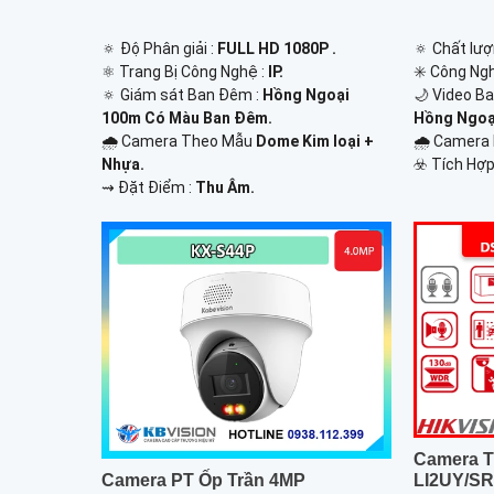
🔅 Độ Phân giải :
FULL HD 1080P .
🔅 Chất lượ
⚛️ Trang Bị Công Nghệ :
IP.
✳️ Công Ng
🔅 Giám sát Ban Đêm :
Hồng Ngoại
🌙 Video B
100m Có Màu Ban Ðêm.
Hồng Ngoại
🌧️ Camera Theo Mẫu
Dome Kim loại +
🌧️ Camera
Nhựa.
️☣️ Tích Hợp
️⇝ Đặt Điểm :
Thu Âm.
Camera T
LI2UY/S
Camera PT Ốp Trần 4MP