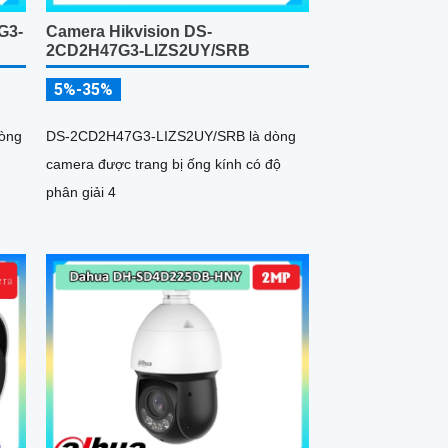
G3-
Camera Hikvision DS-
2CD2H47G3-LIZS2UY/SRB
5%-35%
òng
DS-2CD2H47G3-LIZS2UY/SRB là dòng
camera được trang bị ống kính có độ
phân giải 4