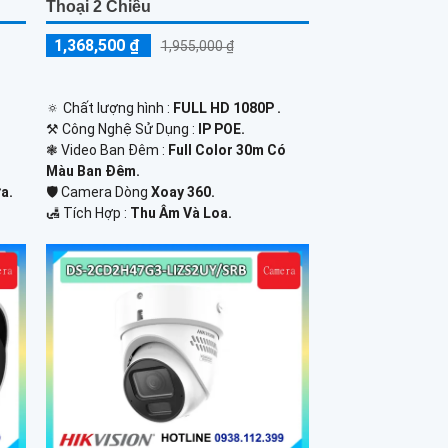
Thoại 2 Chiều
1,368,500 ₫
1,955,000 ₫
🔅 Chất lượng hình :
FULL HD 1080P .
⚒ Công Nghệ Sử Dụng :
IP POE.
❃ Video Ban Đêm :
Full Color 30m Có
Màu Ban Ðêm.
a.
🛡 Camera Dòng
Xoay 360.
️🛃 Tích Hợp :
Thu Âm Và Loa.