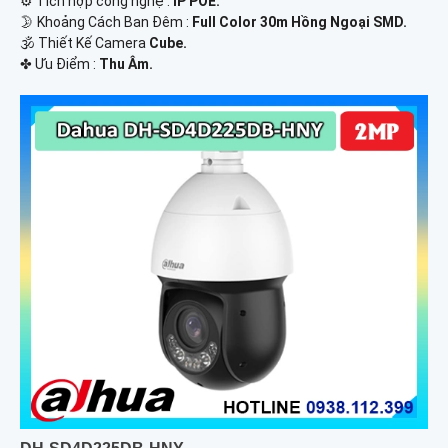
⚙ Tích hợp công nghệ :
IP POE.
🌛 Khoảng Cách Ban Đêm :
Full Color 30m Hồng Ngoại SMD.
🕉️ Thiết Kế Camera
Cube.
️✤ Ưu Điểm :
Thu Âm.