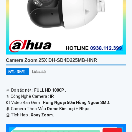
Camera Zoom 25X DH-SD4D225MB-HNR
5%-35%
Liên Hệ
🔆 Độ sắc nét :
FULL HD 1080P .
⚜️ Công Nghệ Camera :
IP.
🌔 Video Ban Đêm :
Hồng Ngoại 50m Hồng Ngoại SMD.
🐜 Camera Theo Mẫu
Dome Kim loại + Nhựa.
️🔮 Tích Hợp :
Xoay Zoom.