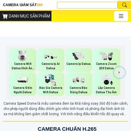
CAMERA GIÁM SÁT
360
DANH MỤC SẢN PHẨM
Camera Wifi
Camera Ip AI
Camera Ip Dahua
Camera Zoom
Dahua Hình Ảnh
Dahua
25X Dahua
3K
Camera Đếm
Báo Gia Camera
Lắp Camera
Camera Báo
Người Dahua
Wifi Dahua
Dahua Thu Âm
Động Dahua
Camera Speed Dome là mẫu camera đem lại khả năng xoay 360 độ toàn cảnh,
cho phép người dùng điều chỉnh góc nhìn linh hoạt và phóng đại hình ảnh từ
xa mà không làm giảm chất lượng. Với tính năng điều khiển tốc độ quay và
zoom quang học, camera giúp giám sát hiệu quả các khu vực rộng lớn như
sân bay, bãi đỗ xe hay các trung tâm thương mại.
CAMERA CHUẨN H.265