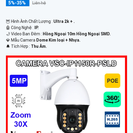
5%-35%
Liên hệ
🦉 Hình Ành Chất Lượng :
Ultra 2k + .
🤖️ Công Nghệ :
IP.
🌙 Video Ban Đêm :
Hồng Ngoại 10m Hồng Ngoại SMD.
💎 Mẫu Camera
Dome Kim loại + Nhựa.
️🔔 Tích Hợp :
Thu Âm.