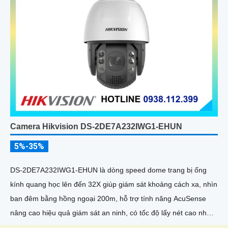
Camera Hikvision DS-2DE7A232IWG1-EHUN
5%-35%
DS-2DE7A232IWG1-EHUN là dòng speed dome trang bị ống
kính quang học lên đến 32X giúp giám sát khoảng cách xa, nhìn
ban đêm bằng hồng ngoại 200m, hỗ trợ tính năng AcuSense
nâng cao hiệu quả giám sát an ninh, có tốc độ lấy nét cao nhờ
công nghệ Self-learning