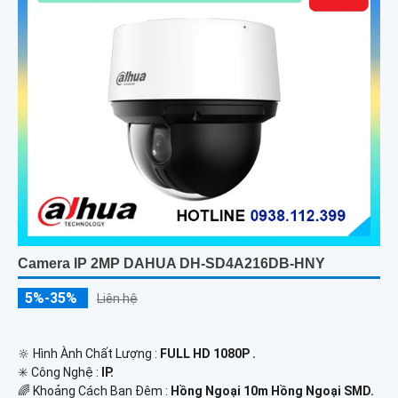
Camera IP 2MP DAHUA DH-SD4A216DB-HNY
5%-35%
Liên hệ
🔆 Hình Ành Chất Lượng :
FULL HD 1080P .
✳️ Công Nghệ :
IP.
🌈 Khoảng Cách Ban Đêm :
Hồng Ngoại 10m Hồng Ngoại SMD.