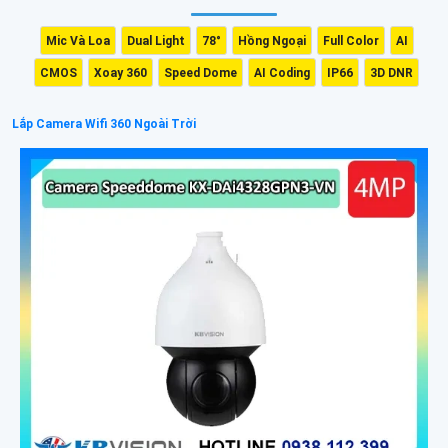
Mic Và Loa
Dual Light
78°
Hồng Ngoại
Full Color
AI
CMOS
Xoay 360
Speed Dome
AI Coding
IP66
3D DNR
Lắp Camera Wifi 360 Ngoài Trời