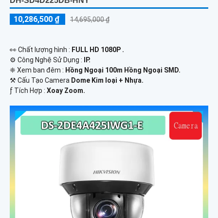
DH-SD4D225DB-HNY
10,286,500 ₫
14,695,000 ₫
️👀 Chất lượng hình :
FULL HD 1080P .
⚙ Công Nghệ Sử Dụng :
IP.
❈ Xem ban đêm :
Hồng Ngoại 100m Hồng Ngoại SMD.
⚒ Cấu Tạo Camera
Dome Kim loại + Nhựa.
️ƒ Tích Hợp :
Xoay Zoom.