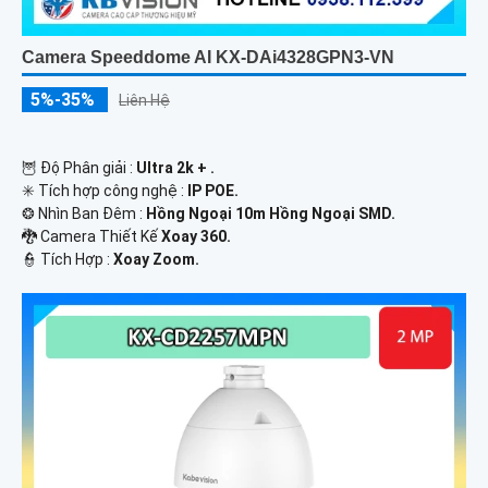
Camera Speeddome AI KX-DAi4328GPN3-VN
5%-35%
Liên Hệ
🦉 Độ Phân giải :
Ultra 2k + .
✳️ Tích hợp công nghệ :
IP POE.
❂ Nhìn Ban Đêm :
Hồng Ngoại 10m Hồng Ngoại SMD.
🐉️ Camera Thiết Kế
Xoay 360.
️👮 Tích Hợp :
Xoay Zoom.