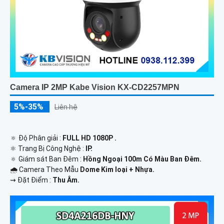
Camera IP 2MP Kabe Vision KX-CD2257MPN
5%-35%
Liên hệ
🔅 Độ Phân giải :
FULL HD 1080P .
⚛️ Trang Bị Công Nghệ :
IP.
🔅 Giám sát Ban Đêm :
Hồng Ngoại 100m Có Màu Ban Ðêm.
🌧️ Camera Theo Mẫu
Dome Kim loại + Nhựa.
️⇝ Đặt Điểm :
Thu Âm.