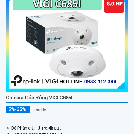
Camera Góc Rộng VIGI C685I
5%-35%
Liên Hệ
🔆 Độ Phân giải :
Ultra 4k 👍🏾 .