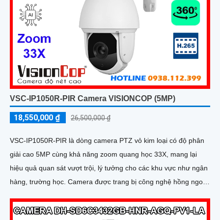
VSC-IP1050R-PIR Camera VISIONCOP (5MP)
18,550,000 ₫
26,500,000 ₫
VSC-IP1050R-PIR là dòng camera PTZ vỏ kim loại có độ phân
giải cao 5MP cùng khả năng zoom quang học 33X, mang lại
hiệu quả quan sát vượt trội, lý tưởng cho các khu vực như ngân
hàng, trường học. Camera được trang bị công nghệ hồng ngoại
với tầm xa lên đến 200m, giúp ghi hình rõ nét cả ban ngày lẫn
ban đêm