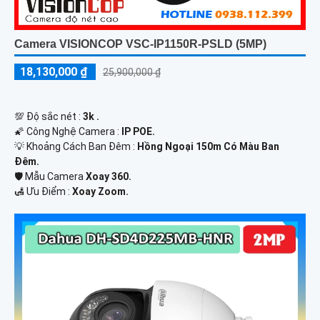
Camera VISIONCOP VSC-IP1150R-PSLD (5MP)
18,130,000 ₫
25,900,000 ₫
💯 Độ sắc nét :
3k .
🌠 Công Nghệ Camera :
IP POE.
💡 Khoảng Cách Ban Đêm :
Hồng Ngoại 150m Có Màu Ban
Ðêm.
🛡 Mẫu Camera
Xoay 360.
️🛃 Ưu Điểm :
Xoay Zoom.