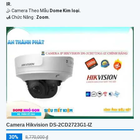
IR.
🤹 Camera Theo Mẫu
Dome Kim loại.
️🛃 Chức Năng :
Zoom.
Camera Hikvision DS-2CD2723G1-IZ
30%
8,770,000 ₫