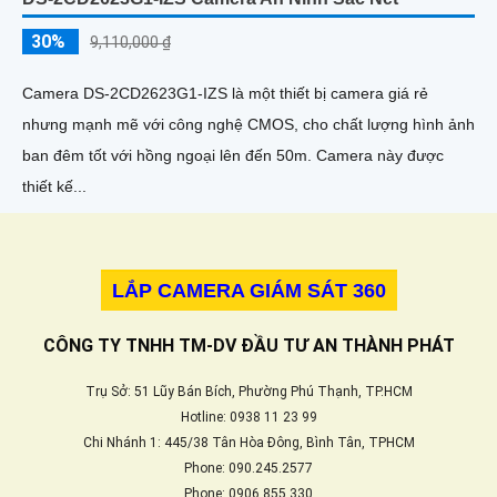
30%
9,110,000 ₫
Camera DS-2CD2623G1-IZS là một thiết bị camera giá rẻ
nhưng mạnh mẽ với công nghệ CMOS, cho chất lượng hình ảnh
ban đêm tốt với hồng ngoại lên đến 50m. Camera này được
thiết kế...
LẮP CAMERA GIÁM SÁT 360
CÔNG TY TNHH TM-DV ĐẦU TƯ AN THÀNH PHÁT
Trụ Sở: 51 Lũy Bán Bích, Phường Phú Thạnh, TP.HCM
Hotline: 0938 11 23 99
Chi Nhánh 1: 445/38 Tân Hòa Đông, Bình Tân, TPHCM
Phone: 090.245.2577
Phone: 0906.855.330