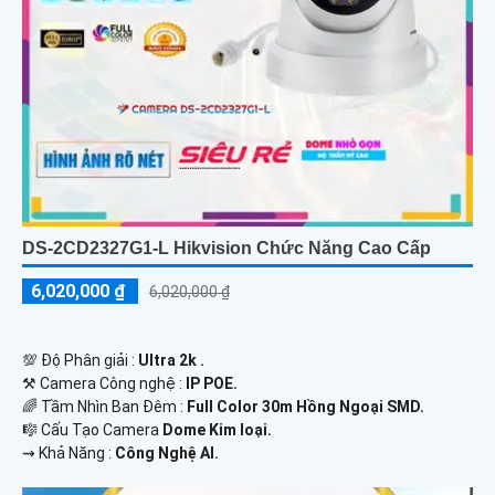
DS-2CD2327G1-L Hikvision Chức Năng Cao Cấp
6,020,000 ₫
6,020,000 ₫
💯 Độ Phân giải :
Ultra 2k .
⚒ Camera Công nghệ :
IP POE.
🌈 Tầm Nhìn Ban Đêm :
Full Color 30m Hồng Ngoại SMD.
🎼️ Cấu Tạo Camera
Dome Kim loại.
️⇝ Khả Năng :
Công Nghệ AI.