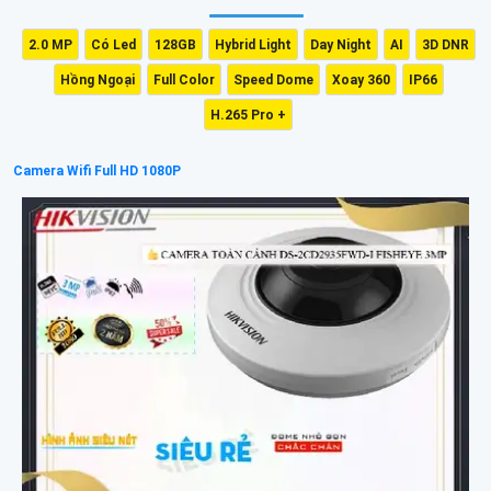
2.0 MP
Có Led
128GB
Hybrid Light
Day Night
AI
3D DNR
Hồng Ngoại
Full Color
Speed Dome
Xoay 360
IP66
H.265 Pro +
Camera Wifi Full HD 1080P