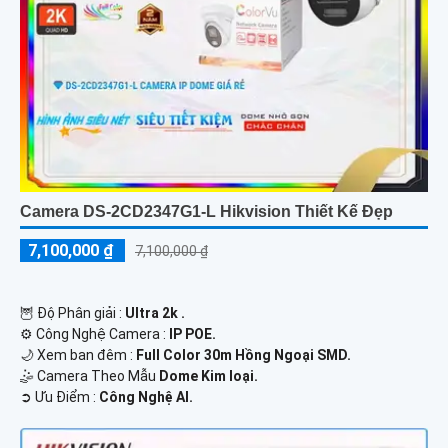
Camera DS-2CD2347G1-L Hikvision Thiết Kế Đẹp
7,100,000 ₫
7,100,000 ₫
🦉 Độ Phân giải :
Ultra 2k .
⚙ Công Nghệ Camera :
IP POE.
🌙 Xem ban đêm :
Full Color 30m Hồng Ngoại SMD.
🤹 Camera Theo Mẫu
Dome Kim loại.
️➲ Ưu Điểm :
Công Nghệ AI.