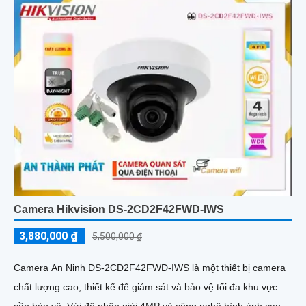
Camera Hikvision DS-2CD2F42FWD-IWS
3,880,000 ₫
5,500,000 ₫
Camera An Ninh DS-2CD2F42FWD-IWS là một thiết bị camera
chất lượng cao, thiết kế để giám sát và bảo vệ tối đa khu vực
cần bảo vệ. Với độ phân giải 4MP và công nghệ hình ảnh cao