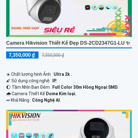
Camera Hikvision Thiết Kế Đẹp DS-2CD2347G1-LU ✨
7,350,000 ₫
7,350,000 ₫
☀️ Chất lượng hình Ảnh :
Ultra 2k .
🌠 Sử dụng công nghệ :
IP.
🌔 Tầm Nhìn Ban Đêm :
Full Color 30m Hồng Ngoại SMD.
🌧️ Camera Thiết Kế
Dome Kim loại.
️↭ Khả Năng :
Công Nghệ AI.