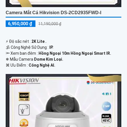
Camera Mắt Cá Hikvision DS-2CD2935FWD-I
6,950,000 ₫
11,190,000 ₫
️⚡ Độ sắc nét :
2K Lite .
🕉️ Công Nghệ Sử Dụng :
IP.
🔦 Xem ban đêm :
Hồng Ngoại 10m Hồng Ngoại Smart IR.
❄ Mẫu Camera
Dome Kim Loại.
️⌘ Ưu Điểm :
Công Nghệ AI.