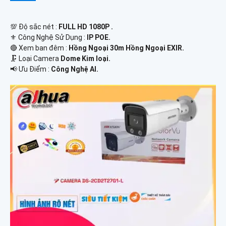
💯 Độ sắc nét :
FULL HD 1080P .
⚜️ Công Nghệ Sử Dụng :
IP POE.
🔴 Xem ban đêm :
Hồng Ngoại 30m Hồng Ngoại EXIR.
🗜️ Loại Camera
Dome Kim loại.
️📢 Ưu Điểm :
Công Nghệ AI.