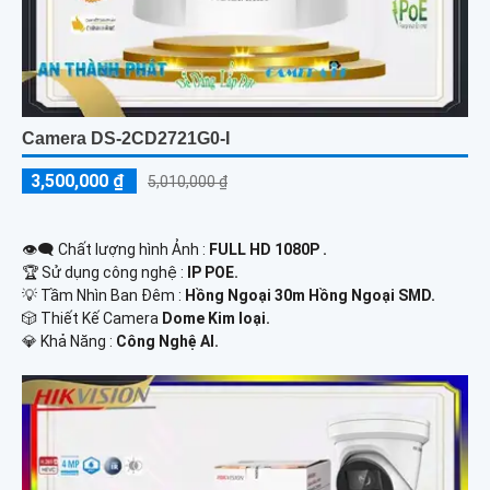
Camera DS-2CD2721G0-I
3,500,000 ₫
5,010,000 ₫
👁️‍🗨 Chất lượng hình Ảnh :
FULL HD 1080P .
🏆 Sử dụng công nghệ :
IP POE.
💡 Tầm Nhìn Ban Đêm :
Hồng Ngoại 30m Hồng Ngoại SMD.
🎲 Thiết Kế Camera
Dome Kim loại.
️💎 Khả Năng :
Công Nghệ AI.