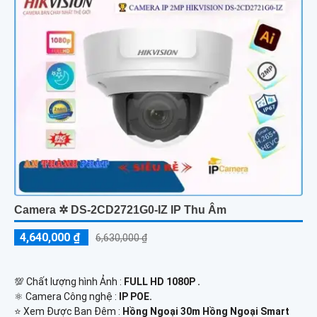
Camera ✲ DS-2CD2721G0-IZ IP Thu Âm
4,640,000 ₫
6,630,000 ₫
💯 Chất lượng hình Ảnh :
FULL HD 1080P .
⚛️ Camera Công nghệ :
IP POE.
⭐ Xem Được Ban Đêm :
Hồng Ngoại 30m Hồng Ngoại Smart