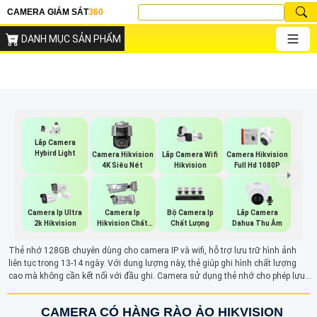
CAMERA GIÁM SÁT
360
DANH MỤC SẢN PHẨM
Lắp Camera
Hybird Light
Lắp Camera Wifi
Camera Hikvision
Camera Hikvision
Hikvision
4K Siêu Nét
Full Hd 1080P
Bộ Camera Ip
Lắp Camera
Camera Ip Ultra
Camera Ip
Chất Lượng
Dahua Thu Âm
2k Hikvision
Hikvision Chất
Lượng
Thẻ nhớ 128GB chuyên dùng cho camera IP và wifi, hỗ trợ lưu trữ hình ảnh
liên tục trong 13-14 ngày. Với dung lượng này, thẻ giúp ghi hình chất lượng
cao mà không cần kết nối với đầu ghi. Camera sử dụng thẻ nhớ cho phép lưu
trữ dữ liệu giám sát liên tục, xóa dần các video cũ, mang lại hiệu quả lưu trữ
ổn định trong thời gian dài. Tốc độ truyền tải nhanh chóng, phù hợp với các
CAMERA CÓ HÀNG RÀO ẢO HIKVISION
yêu cầu giám sát liên tục.