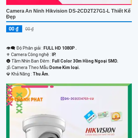
Camera An Ninh Hikvision DS-2CD2T27G1-L Thiết Kế
Đẹp
00 ₫
00 ₫
👁️‍🗨 Độ Phân giải :
FULL HD 1080P .
⚜️ Camera Công nghệ :
IP.
🌚 Tầm Nhìn Ban Đêm :
Full Color 30m Hồng Ngoại SMD.
🕉️ Camera Theo Mẫu
Dome Kim loại.
️💎 Khả Năng :
Thu Âm.